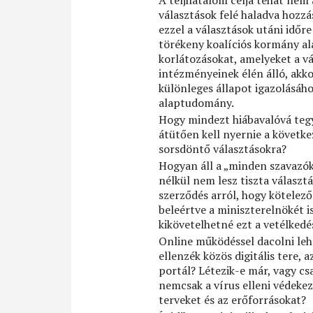
A teljhatalom célja tehát nem
választások felé haladva hozzá
ezzel a választások utáni időr
törékeny koalíciós kormány ala
korlátozásokat, amelyeket a v
intézményeinek élén álló, akk
különleges állapot igazolásához
alaptudomány.
Hogy mindezt hiábavalóvá teg
átütően kell nyernie a követke
sorsdöntő választásokra?
Hogyan áll a „minden szavazók
nélkül nem lesz tiszta választá
szerződés arról, hogy kötelező
beleértve a miniszterelnökét 
kikövetelhetné ezt a vetélkedé
Online működéssel dacolni lehe
ellenzék közös digitális tere, 
portál? Létezik-e már, vagy cs
nemcsak a vírus elleni védeke
terveket és az erőforrásokat?