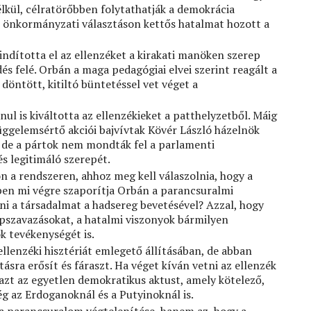
lkül, célratörőbben folytathatják a demokrácia
yi önkormányzati választáson kettős hatalmat hozott a
ndította el az ellenzéket a kirakati manöken szerep
s felé. Orbán a maga pedagógiai elvei szerint reagált a
döntött, kitiltó büntetéssel vet véget a
ul is kiváltotta az ellenzékieket a patthelyzetből. Máig
üggelemsértő akciói bajvívtak Kövér László házelnök
, de a pártok nem mondták fel a parlamenti
s legitimáló szerepét.
on a rendszeren, ahhoz meg kell válaszolnia, hogy a
pen mi végre szaporítja Orbán a parancsuralmi
ni a társadalmat a hadsereg bevetésével? Azzal, hogy
népszavazásokat, a hatalmi viszonyok bármilyen
k tevékenységét is.
llenzéki hisztériát emlegető állításában, de abban
ásra erősít és fáraszt. Ha véget kíván vetni az ellenzék
azt az egyetlen demokratikus aktust, amely kötelező,
g az Erdoganoknál és a Putyinoknál is.