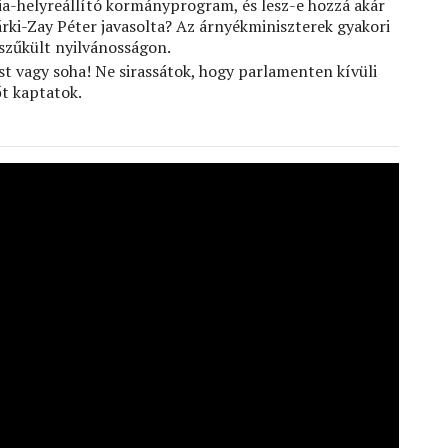
ia-helyreállító kormányprogram, és lesz-e hozzá akár
ki-Zay Péter javasolta? Az árnyékminiszterek gyakori
szűkült nyilvánosságon.
ost vagy soha! Ne sirassátok, hogy parlamenten kívüli
őt kaptatok.