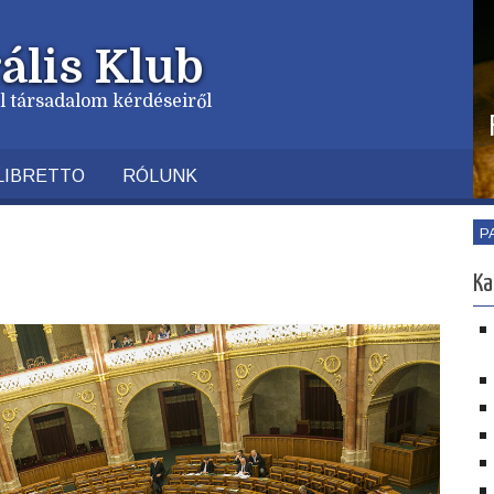
ális Klub
vil társadalom kérdéseiről
LIBRETTO
RÓLUNK
P
Ka