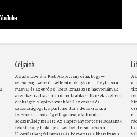
Céljaink
Li
A Budai Liberális Klub Alapítvány célja, hogy —
A B
szabadságszerető szellemi műhelyként — folytassa a
a l
magyar és az európai liberalizmus szép hagyományait,
ti
om
a rendszerváltás előtti demokratikus ellenzék szellemi
re
örökségét. Alapítványunk kiáll az emberi és
hí
szabadságjogok, a parlamentáris demokrácia, a
ös
tolerancia, a másság elfogadása, a kulturális
és
sokszínűség mellett. Az alapítvány fontos feladatának
rá
tekinti, hogy Budán (és ezen belül elsősorban a
bej
II. kerületben) felmutassa és közvetítse a liberalizmus
vá