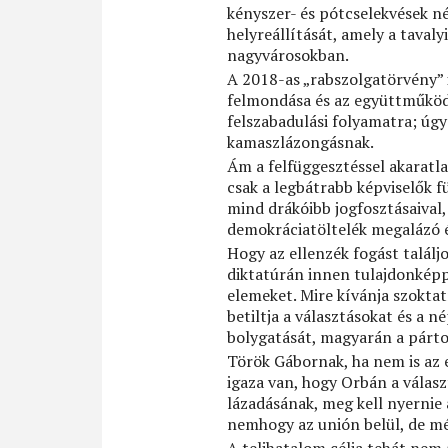
kényszer- és pótcselekvések né
helyreállítását, amely a taval
nagyvárosokban.
A 2018-as „rabszolgatörvény” i
felmondása és az együttműködé
felszabadulási folyamatra; úgy 
kamaszlázongásnak.
Ám a felfüggesztéssel akaratlan
csak a legbátrabb képviselők f
mind drákóibb jogfosztásaival
demokráciatöltelék megalázó é
Hogy az ellenzék fogást találj
diktatúrán innen tulajdonkép
elemeket. Mire kívánja szoktat
betiltja a választásokat és a 
bolygatását, magyarán a párto
Török Gábornak, ha nem is az e
igaza van, hogy Orbán a választ
lázadásának, meg kell nyernie 
nemhogy az unión belül, de mé