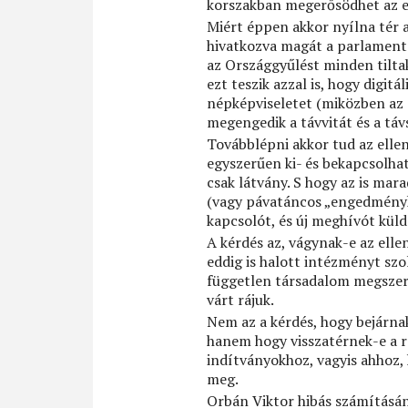
korszakban megerősödhet az el
Miért éppen akkor nyílna tér 
hivatkozva magát a parlamenta
az Országgyűlést minden tiltak
ezt teszik azzal is, hogy digitá
népképviseletet (miközben az
megengedik a távvitát és a táv
Továbblépni akkor tud az ellen
egyszerűen ki- és bekapcsolhat
csak látvány. S hogy az is mar
(vagy pávatáncos „engedménykén
kapcsolót, és új meghívót küld
A kérdés az, vágynak-e az ellen
eddig is halott intézményt szo
független társadalom megszerv
várt rájuk.
Nem az a kérdés, hogy bejárnak
hanem hogy visszatérnek-e a 
indítványokhoz, vagyis ahhoz, 
meg.
Orbán Viktor hibás számításán