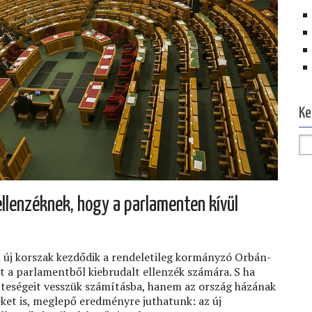
Ke
ellenzéknek, hogy a parlamenten kívül
 új korszak kezdődik a rendeletileg kormányzó Orbán-
 a parlamentből kiebrudalt ellenzék számára. S ha
teségeit vesszük számításba, hanem az ország házának
eket is, meglepő eredményre juthatunk: az új