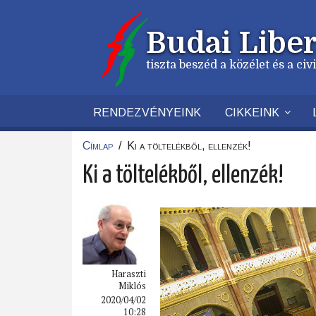
Ugrás
a
Budai Liber
tartalomra
tiszta beszéd a közélet és a ci
RENDEZVÉNYEINK
CIKKEINK
Címlap
/
Ki a töltelékből, ellenzék!
Morzsa
Ki a töltelékből, ellenzék!
Haraszti
Miklós
2020/04/02
10:28