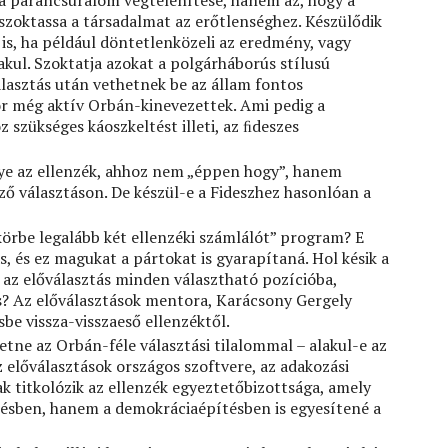
 a parancsuralom végtelenítése, hanem az, hogy a
szoktassa a társadalmat az erőtlenséghez. Készülődik
e is, ha például döntetlenközeli az eredmény, vagy
kul. Szoktatja azokat a polgárháborús stílusú
álasztás után vethetnek be az állam fontos
or még aktív Orbán-kinevezettek. Ami pedig a
 szükséges káoszkeltést illeti, az ﬁdeszes
ye az ellenzék, ahhoz nem „éppen hogy”, hanem
ző választáson. De készül-e a Fideszhez hasonlóan a
örbe legalább két ellenzéki számlálót” program? E
s, és ez magukat a pártokat is gyarapítaná. Hol késik a
 az előválasztás minden választható pozícióba,
is? Az előválasztások mentora, Karácsony Gergely
sbe vissza-visszaeső ellenzéktől.
tne az Orbán-féle választási tilalommal – alakul-e az
az előválasztások országos szoftvere, az adakozási
ak titkolózik az ellenzék egyeztetőbizottsága, amely
zésben, hanem a demokráciaépítésben is egyesítené a