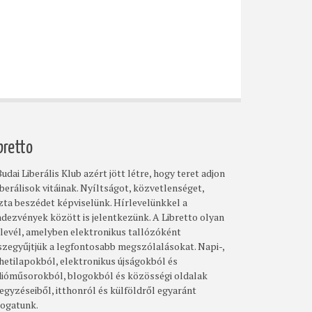
bretto
udai Liberális Klub azért jött létre, hogy teret adjon
iberálisok vitáinak. Nyíltságot, közvetlenséget,
szta beszédet képviselünk. Hírlevelünkkel a
ndezvények között is jelentkezünk. A Libretto olyan
rlevél, amelyben elektronikus tallózóként
szegyűjtjük a legfontosabb megszólalásokat. Napi-,
 hetilapokból, elektronikus újságokból és
dióműsorokból, blogokból és közösségi oldalak
egyzéseiből, itthonról és külföldről egyaránt
logatunk.