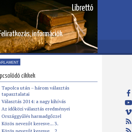
Librettó
Feliratkozás, információk
ARLAMENT
pcsolódó cikkek
Tapolca után – három választás
tapasztalatai
Választás 2014: a nagy kihívás
Az időközi választás eredményei
Országgyűlés harmadgőzzel
Közös nevezőt keresve… 3.
Közös nevezőt keresve… 2.