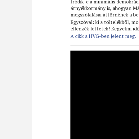
Íródik-e a minimális demokrác
árnyékkormány is, ahogyan Már
megszólalásai áttörnének a be
Egyszóval: ki a töltelékből, m
ellenzék lettetek! Kegyelmi id
A cikk a HVG-ben jelent meg.