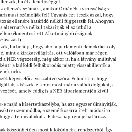
lenzék, ha él a lehetőséggel.
az ellenzék számára, amikor Orbánék a vírusválságra
rizmust számolják fel? Ugyanis ezt teszik azzal, hogy
ozás ellenére határidő nélkül függesztik fel. Ahogyan
lis alternatíva nélkül takarítják el az útból a
 ellenzékmentesített Alkotmánybíróságnak
szavazást).
zék, ha belátja, hogy ahol a parlamenti demokrácia oly
ó, mint a kirakatvilágítás, ott valójában már régen
ad a NER végezetéig, még akkor is, ha a járvány múltával
t” a külföldi felháborodás miatt) visszabillentik a
enek neki.
zék képviselői a visszahívó szóra. Felmérik-e, hogy
lgáltak, s készek-e tenni most már a valódi dolgukat, a
ezését, amely eddig is a NER álparlamentjén kívül
-e majd a kísértetkastélyba, ha azt egyszer újranyitják,
reaktív üzemmódba, a szemétkosárra ítélt módosító
hogy a tennivalóikat a Fidesz napirendje határozza
ak köszönhetően most kilökődnek a rendszerből. Így