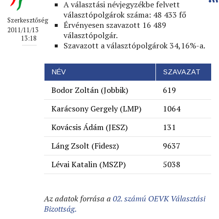
A választási névjegyzékbe felvett
választópolgárok száma: 48 433 fő
Szerkesztőség
Érvényesen szavazott 16 489
2011/11/13
választópolgár.
13:18
Szavazott a választópolgárok 34,16%-a.
NÉV
SZAVAZAT
Bodor Zoltán (Jobbik)
619
Karácsony Gergely (LMP)
1064
Kovácsis Ádám (JESZ)
131
Láng Zsolt (Fidesz)
9637
Lévai Katalin (MSZP)
5038
Az adatok forrása a
02. számú OEVK Választási
Bizottság.