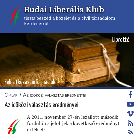
Ugrás
Budai Liberális Klub
a
tartalomra
tiszta beszéd a közélet és a civil társadalom
kérdéseiről
Librettó
Feliratkozás, információk
Címlap
/
Az időközi választás eredményei
Morzsa
Az időközi választás eredményei
A 2011. november 27-én lezajlott második
fordulón a jelöltjek a következő eredményt
érték el: