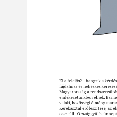
Ki a felelős? – hangzik a kérdé
fájdalmas és nehézkes keresésé
Magyarország a rendszerváltáss
emlékezetünkben élnek. Bármel
valaki, közösségi élmény marad
Kerekasztal erőfeszítése, az e
összeállt Országgyűlés ünnepé