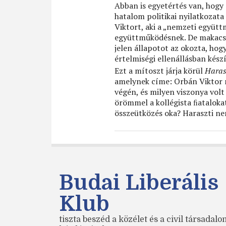
Abban is egyetértés van, hogy 
hatalom politikai nyilatkozata 
Viktort, aki a „nemzeti együtt
együttműködésnek. De makacsul
jelen állapotot az okozta, hogy
értelmiségi ellenállásban készí
Ezt a mítoszt járja körül
Haras
amelynek címe: Orbán Viktor n
végén, és milyen viszonya volt
örömmel a kollégista ﬁatalokat
összeütközés oka? Haraszti ne
Budai Liberális
Klub
tiszta beszéd a közélet és a civil társadal