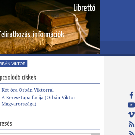
Librettó
Feliratkozás, információk
RBÁN VIKTOR
pcsolódó cikkek
Két óra Orbán Viktorral
A Keresztapa focija (Orbán Viktor
Magyarországa)
resés