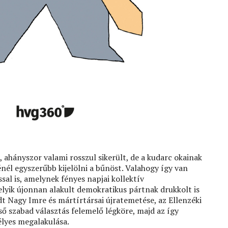
s, ahányszor valami rosszul sikerült, de a kudarc okainak
nél egyszerűbb kijelölni a bűnöst. Valahogy így van
al is, amelynek fényes napjai kollektív
yik újonnan alakult demokratikus pártnak drukkolt is
t Nagy Imre és mártírtársai újratemetése, az Ellenzéki
lső szabad választás felemelő légköre, majd az így
lyes megalakulása.