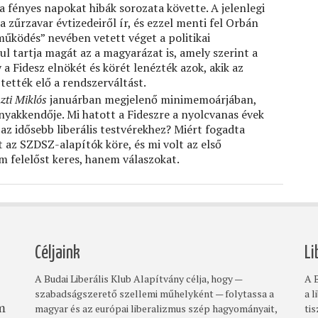
a fényes napokat hibák sorozata követte. A jelenlegi
a zűrzavar évtizedeiről ír, és ezzel menti fel Orbán
működés” nevében vetett véget a politikai
 tartja magát az a magyarázat is, amely szerint a
 a Fidesz elnökét és körét lenézték azok, akik az
tették elő a rendszerváltást.
zti Miklós
januárban megjelenő minimemoárjában,
yakkendője. Mi hatott a Fideszre a nyolcvanas évek
 az idősebb liberális testvérekhez? Miért fogadta
 az SZDSZ-alapítók köre, és mi volt az első
m felelőst keres, hanem válaszokat.
Céljaink
Li
A Budai Liberális Klub Alapítvány célja, hogy —
A B
szabadságszerető szellemi műhelyként — folytassa a
a l
magyar és az európai liberalizmus szép hagyományait,
ti
om