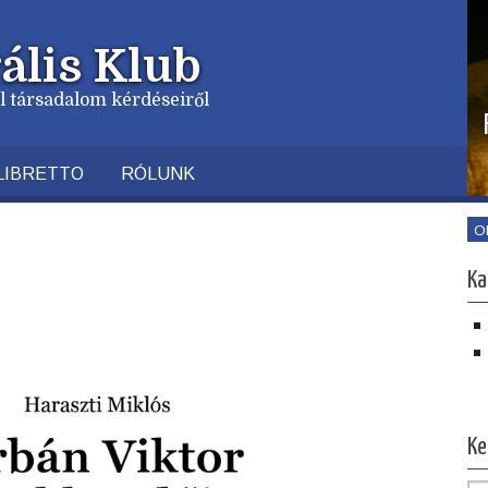
ális Klub
vil társadalom kérdéseiről
LIBRETTO
RÓLUNK
O
Ka
Ke