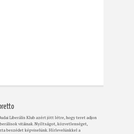
bretto
udai Liberális Klub azért jött létre, hogy teret adjon
iberálisok vitáinak. Nyíltságot, közvetlenséget,
szta beszédet képviselünk. Hírlevelünkkel a