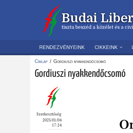
Ugrás
a
Budai Liber
tartalomra
tiszta beszéd a közélet és a ci
RENDEZVÉNYEINK
CIKKEINK
Címlap
/
Gordiuszi nyakkendőcsomó
Morzsa
Gordiuszi nyakkendőcsomó
Szerkesztőség
2025/01/04
17:24