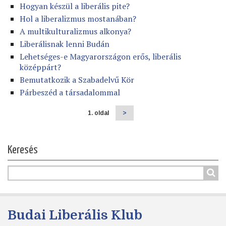
Hogyan készül a liberális pite?
Hol a liberalizmus mostanában?
A multikulturalizmus alkonya?
Liberálisnak lenni Budán
Lehetséges-e Magyarországon erős, liberális
középpárt?
Bemutatkozik a Szabadelvű Kör
Párbeszéd a társadalommal
1. oldal
Következő
>
Oldalszámozás
oldal
Keresés
Budai Liberális Klub