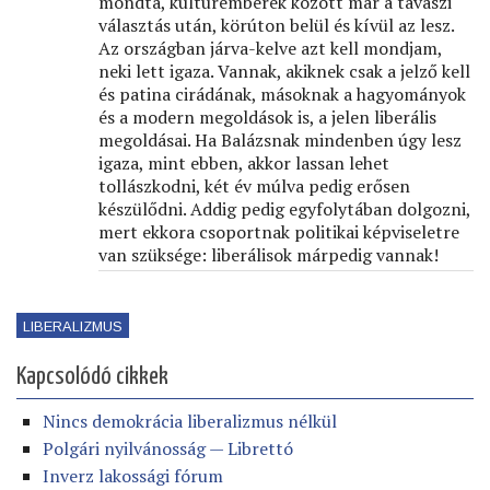
mondta, kultúremberek között már a tavaszi
választás után, körúton belül és kívül az lesz.
Az országban járva-kelve azt kell mondjam,
neki lett igaza. Vannak, akiknek csak a jelző kell
és patina cirádának, másoknak a hagyományok
és a modern megoldások is, a jelen liberális
megoldásai. Ha Balázsnak mindenben úgy lesz
igaza, mint ebben, akkor lassan lehet
tollászkodni, két év múlva pedig erősen
készülődni. Addig pedig egyfolytában dolgozni,
mert ekkora csoportnak politikai képviseletre
van szüksége: liberálisok márpedig vannak!
LIBERALIZMUS
Kapcsolódó cikkek
Nincs demokrácia liberalizmus nélkül
Polgári nyilvánosság — Librettó
Inverz lakossági fórum