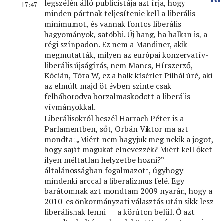
legszélén álló publicistája azt írja, hogy
17:47
minden pártnak teljesítenie kell a liberális
minimumot, és vannak fontos liberális
hagyományok, satöbbi. Új hang, ha halkan is, a
régi színpadon. Ez nem a Mandiner, akik
megmutatták, milyen az európai konzervatív-
liberális újságírás, nem Mancs, Hírszerző,
Kócián, Tóta W, ez a halk kísérlet Pilhál úré, aki
az elmúlt majd öt évben szinte csak
felháborodva borzalmaskodott a liberális
vívmányokkal.
Liberálisokról beszél Harrach Péter is a
Parlamentben, sőt, Orbán Viktor ma azt
mondta: „Miért nem hagyjuk meg nekik a jogot,
hogy saját magukat elnevezzék? Miért kell őket
ilyen méltatlan helyzetbe hozni?” ―
általánosságban fogalmazott, úgyhogy
mindenki arccal a liberalizmus felé. Egy
barátomnak azt mondtam 2009 nyarán, hogy a
2010-es önkormányzati választás után sikk lesz
liberálisnak lenni ― a körúton belül. Ő azt