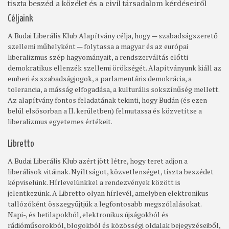
tiszta beszéd a közélet és a civil társadalom kérdéseiről
Céljaink
A Budai Liberális Klub Alapítvány célja, hogy — szabadságszerető
szellemi műhelyként — folytassa a magyar és az európai
liberalizmus szép hagyományait, a rendszerváltás előtti
demokratikus ellenzék szellemi örökségét. Alapítványunk kiáll az
emberi és szabadságjogok, a parlamentáris demokrácia, a
tolerancia, a másság elfogadása, a kulturális sokszínűség mellett.
Az alapítvány fontos feladatának tekinti, hogy Budán (és ezen
belül elsősorban a II. kerületben) felmutassa és közvetítse a
liberalizmus egyetemes értékeit.
Libretto
A Budai Liberális Klub azért jött létre, hogy teret adjon a
liberálisok vitáinak. Nyíltságot, közvetlenséget, tiszta beszédet
képviselünk. Hírlevelünkkel a rendezvények között is
jelentkezünk. A Libretto olyan hírlevél, amelyben elektronikus
tallózóként összegyűjtjük a legfontosabb megszólalásokat.
Napi-, és hetilapokból, elektronikus újságokból és
rádióműsorokból, blogokból és közösségi oldalak bejegyzéseiből,