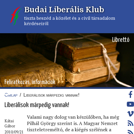
Ugrás
Budai Liberális Klub
a
tartalomra
tiszta beszéd a közélet és a civil társadalom
kérdéseiről
Librettó
Feliratkozás, információk
Címlap
/
Liberálisok márpedig vannak!
Morzsa
Liberálisok márpedig vannak!
Valami nagy dolog van készülőben, ha még
Kátai
Pilhál György szerint is. A Magyar Nemzet
Gábor
tiszteletreméltó, de a kiégés szélének a
2010/09/21