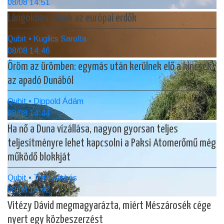
08/08 14:51
Lángokban állnak az európai erdők
Qubit • Kuglics Sarolta
08/08 14:46
Öröm az ürömben: egymás után kerülnek elő a kincsek
az apadó Dunából
Qubit • Dippold Ádám
08/08 14:44
Ha nő a Duna vízállása, nagyon gyorsan teljes
teljesítményre lehet kapcsolni a Paksi Atomerőmű még
működő blokkját
Qubit • Tóth András
08/08 14:42
Vitézy Dávid megmagyarázta, miért Mészárosék cége
nyert egy közbeszerzést