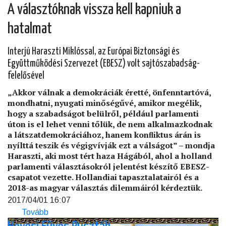
hegység,
A választóknak vissza kell kapniuk a
Nagy-
hatalmat
kevélyi
kör)
Interjú Haraszti Miklóssal, az Európai Biztonsági és
Együttműködési Szervezet (EBESZ) volt sajtószabadság-
felelősével
„Akkor válnak a demokráciák éretté, önfenntartóvá,
mondhatni, nyugati minőségűvé, amikor megélik,
hogy a szabadságot belülről, például parlamenti
úton is el lehet venni tőlük, de nem alkalmazkodnak
a látszatdemokráciához, hanem konﬂiktus árán is
nyílttá teszik és végigvívják ezt a válságot” – mondja
Haraszti, aki most tért haza Hágából, ahol a holland
parlamenti választásokról jelentést készítő EBESZ-
csapatot vezette. Hollandiai tapasztalatairól és a
2018-as magyar választás dilemmáiról kérdeztük.
2017/04/01 16:07
Tovább
(A
választóknak