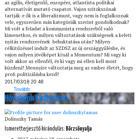
az agilis, életigenlő, européer, atlantista politikai
alternatívát mutató csapatot. Vajon szitokszónak
tartják-e ők is a liberalizmust, vagy nem is foglalkoznak
vele, egyszerűen más kategóriák szerint gondolkodnak?
Mi volt a feladat a kommunista rendszerből való
kimenetkor, és milyen változtatások szükségesek a keleti
nyitás rendszerének bebuktatása után? Milyen
célkitűzéssel indult az SZDSZ az új országgyűlésbe, és
vajon milyen jövőképet kínál a Momentum? Mi vagy ki
volt akkor az ellenfél, és ki vagy mi ellen kell most
küzdeni? Mennyire változtatja meg az ember életét, hogy
proﬁ politizálásba kezd?
2017/03/18 20:48
Tovább
(A
rendszerváltás
Hóvirágok Királyréten
egykor
és
most)
Dolinszky Tamás
Ismeretterjesztő kirándulás:
Börzsönyalja