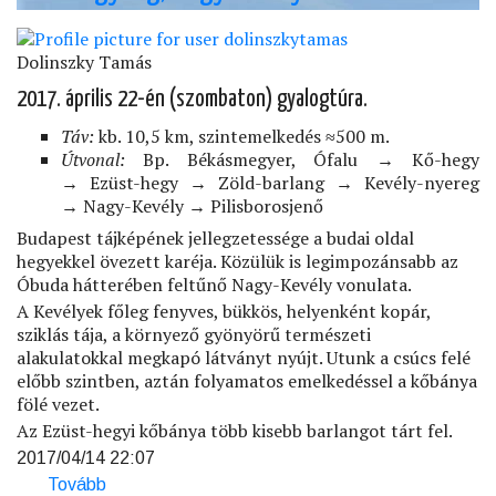
Dolinszky Tamás
2017. április 22-én (szombaton) gyalogtúra.
Táv:
kb. 10,5 km, szintemelkedés ≈500 m.
Útvonal:
Bp. Békásmegyer, Ófalu → Kő-hegy
→ Ezüst-hegy → Zöld-barlang → Kevély-nyereg
→ Nagy-Kevély → Pilisborosjenő
Budapest tájképének jellegzetessége a budai oldal
hegyekkel övezett karéja. Közülük is legimpozánsabb az
Óbuda hátterében feltűnő Nagy-Kevély vonulata.
A Kevélyek főleg fenyves, bükkös, helyenként kopár,
sziklás tája, a környező gyönyörű természeti
alakulatokkal megkapó látványt nyújt. Utunk a csúcs felé
előbb szintben, aztán folyamatos emelkedéssel a kőbánya
fölé vezet.
Az Ezüst-hegyi kőbánya több kisebb barlangot tárt fel.
2017/04/14 22:07
Tovább
(Pilis-