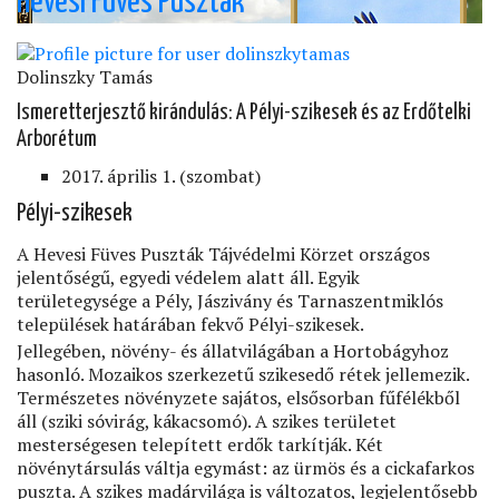
Hevesi Füves Puszták
vissza
kell
kapniuk
Dolinszky Tamás
a
hatalmat)
Ismeretterjesztő kirándulás: A Pélyi-szikesek és az Erdőtelki
Arborétum
2017. április 1. (szombat)
Pélyi-szikesek
A Hevesi Füves Puszták Tájvédelmi Körzet országos
jelentőségű, egyedi védelem alatt áll. Egyik
területegysége a Pély, Jászivány és Tarnaszentmiklós
települések határában fekvő Pélyi-szikesek.
Jellegében, növény- és állatvilágában a Hortobágyhoz
hasonló. Mozaikos szerkezetű szikesedő rétek jellemezik.
Természetes növényzete sajátos, elsősorban fűfélékből
áll (sziki sóvirág, kákacsomó). A szikes területet
mesterségesen telepített erdők tarkítják. Két
növénytársulás váltja egymást: az ürmös és a cickafarkos
puszta. A szikes madárvilága is változatos, legjelentősebb