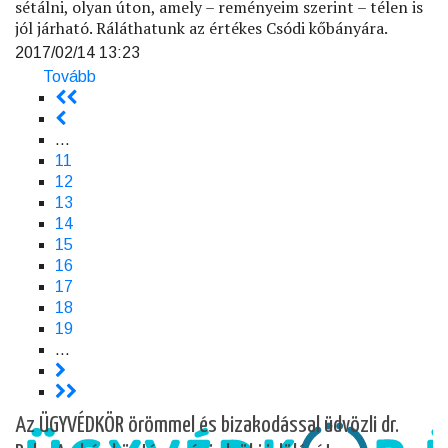
sétálni, olyan úton, amely – reményeim szerint – télen is
jól járható. Ráláthatunk az értékes Csódi kőbányára.
2017/02/14 13:23
Tovább
(Visegrádi-
<<
hegység
Oldalszámozás
<
–
…
Sajgó)
Page
11
Page
12
Page
13
Page
14
Jelenlegi
15
oldal
Page
16
Page
17
Page
18
Page
19
…
>
>>
Az ÜGYVÉDKÖR örömmel és bizakodással üdvözli dr.