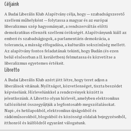
Céljaink
A Budai Liberális Klub Alapítvány célja, hogy — szabadságszerető
szellemi műhelyként — folytassa a magyar és az európai
liberalizmus szép hagyományait, a rendszerváltás előtti
demokratikus ellenzék szellemi örökségét. Alapítványunk kiáll az
emberi és szabadságjogok, a parlamentáris demokrácia, a
tolerancia, a másság elfogadása, a kulturális sokszínűség mellett.
Az alapítvány fontos feladatának tekinti, hogy Budán (és ezen
belül elsősorban a II. kerületben) felmutassa és közvetítse a
liberalizmus egyetemes értékeit.
Libretto
A Budai Liberális Klub azért jött létre, hogy teret adjon a
liberálisok vitáinak. Nyíltságot, közvetlenséget, tiszta beszédet
képviselünk. Hírlevelünkkel a rendezvények között is
jelentkezünk. A Libretto olyan hírlevél, amelyben elektronikus
tallózóként összegyűjtjük a legfontosabb megszólalásokat.
Napi-, és hetilapokból, elektronikus újságokból és
rádióműsorokból, blogokból és közösségi oldalak bejegyzéseiből,
itthonról és külföldről egyaránt válogatunk.