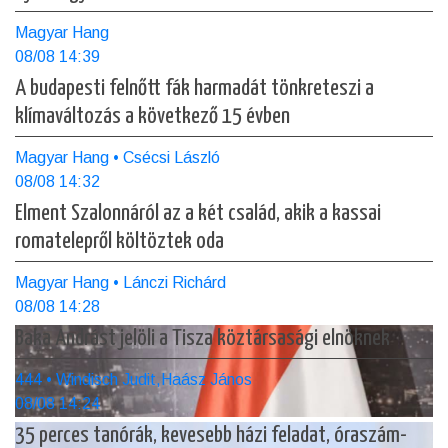
Magyar Hang
08/08 14:39
A budapesti felnőtt fák harmadát tönkreteszi a
klímaváltozás a következő 15 évben
Magyar Hang • Csécsi László
08/08 14:32
Elment Szalonnáról az a két család, akik a kassai
romatelepről költöztek oda
Magyar Hang • Lánczi Richárd
08/08 14:28
Baka Andrást jelöli a Tisza köztársasági elnöknek
444 • Windisch Judit,Haász János
08/08 14:24
35 perces tanórák, kevesebb házi feladat, óraszám-