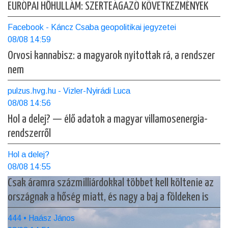
EURÓPAI HŐHULLÁM: SZERTEÁGAZÓ KÖVETKEZMÉNYEK
Facebook - Káncz Csaba geopolitikai jegyzetei
08/08 14:59
Orvosi kannabisz: a magyarok nyitottak rá, a rendszer
nem
pulzus.hvg.hu - Vizler-Nyirádi Luca
08/08 14:56
Hol a delej? — élő adatok a magyar villamosenergia-
rendszerről
Hol a delej?
08/08 14:55
Csak áramra százmilliárdokkal többet kell költenie az
országnak a hőség miatt, és nagy a baj a földeken is
444 • Haász János