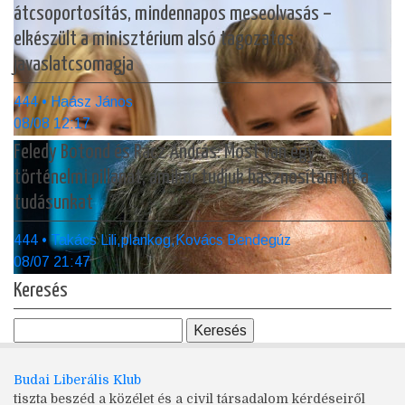
átcsoportosítás, mindennapos meseolvasás –
elkészült a minisztérium alsó tagozatos
javaslatcsomagja
444 • Haász János
08/08 12:17
Feledy Botond és Rácz András: Most van egy
történelmi pillanat, amikor tudjuk hasznosítani itt a
tudásunkat
444 • Takács Lili,plankog,Kovács Bendegúz
08/07 21:47
Keresés
Budai Liberális Klub
tiszta beszéd a közélet és a civil társadalom kérdéseiről