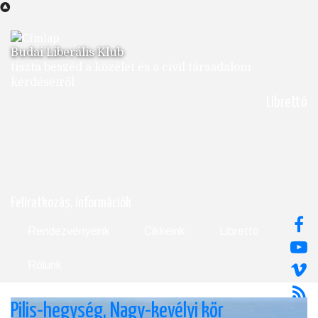
Ugrás
a
tartalomra
Budai Liberális Klub
tiszta beszéd a közélet és a civil társadalom
kérdéseiről
Librettó
Feliratkozás, információk
Rendezvényeink
Cikkeink
Libretto
Rólunk
Pilis-hegység, Nagy-kevélyi kör