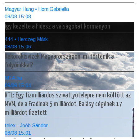
Magyar Hang • Horn Gabriella
08/08 15:08
Így kezelte a Fidesz a válságokat kormányon
444 • Herczeg Márk
08/08 15:06
Rekordkisvizek Magyarországon: mi történik a
folyóinkkal?
MTA.hu
08/08 15:04
RTL: Egy tízmilliárdos szivattyútelepre nem költött az
MVM, de a Fradinak 5 milliárdot, Balásy cégének 17
milliárdot fizetett
telex - Joób Sándor
08/08 15:01