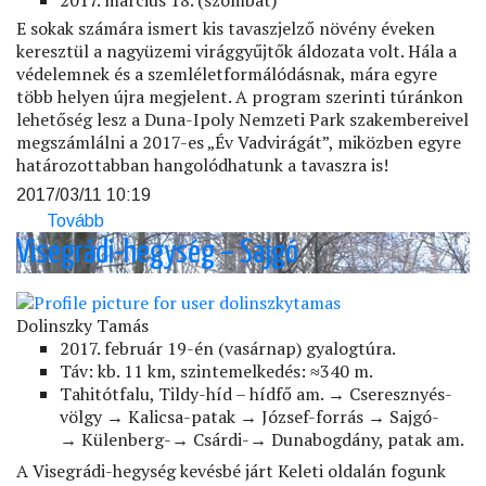
2017. március 18. (szombat)
E sokak számára ismert kis tavaszjelző növény éveken
keresztül a nagyüzemi virággyűjtők áldozata volt. Hála a
védelemnek és a szemléletformálódásnak, mára egyre
több helyen újra megjelent. A program szerinti túránkon
lehetőség lesz a Duna-Ipoly Nemzeti Park szakembereivel
megszámlálni a 2017-es „Év Vadvirágát”, miközben egyre
határozottabban hangolódhatunk a tavaszra is!
2017/03/11 10:19
Tovább
(Hóvirágok
Királyréten)
Visegrádi-hegység – Sajgó
Dolinszky Tamás
2017. február 19-én (vasárnap) gyalogtúra.
Táv: kb. 11 km, szintemelkedés: ≈340 m.
Tahitótfalu, Tildy-híd – hídfő am. → Cseresznyés-
völgy → Kalicsa-patak → József-forrás → Sajgó-
→ Külenberg-→ Csárdi-→ Dunabogdány, patak am.
A Visegrádi-hegység kevésbé járt Keleti oldalán fogunk