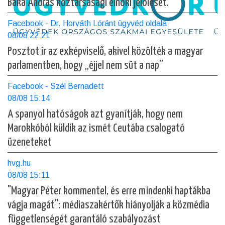
Baka András köztársasági elnöki jelölését.
Facebook - Dr. Horváth Lóránt ügyvéd oldala
08/08 22:21
Posztot ír az exképviselő, akivel közölték a magyar
parlamentben, hogy „éjjel nem süt a nap”
Facebook - Szél Bernadett
08/08 15:14
A spanyol hatóságok azt gyanítják, hogy nem
Marokkóból küldik az ismét Ceutába csalogató
üzeneteket
hvg.hu
08/08 15:11
"Magyar Péter kommentel, és erre mindenki haptákba
vágja magát": médiaszakértők hiányolják a közmédia
függetlenségét garantáló szabályozást