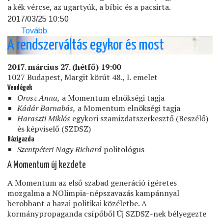
a kék vércse, az ugartyúk, a bíbic és a pacsirta.
2017/03/25 10:50
Tovább
(Hevesi
Füves
A rendszerváltás egykor és most
Puszták)
2017. március 27. (hétfő) 19:00
1027 Budapest, Margit körút 48., I. emelet
Vendégek
Orosz Anna,
a Momentum elnökségi tagja
Kádár Barnabás,
a Momentum elnökségi tagja
Haraszti Miklós
egykori szamizdatszerkesztő (Beszélő)
és képviselő (SZDSZ)
Házigazda
Szentpéteri Nagy Richard
politológus
A Momentum új kezdete
A Momentum az első szabad generáció ígéretes
mozgalma a NOlimpia-népszavazás kampánnyal
berobbant a hazai politikai közéletbe. A
kormánypropaganda csípőből Új SZDSZ-nek bélyegezte