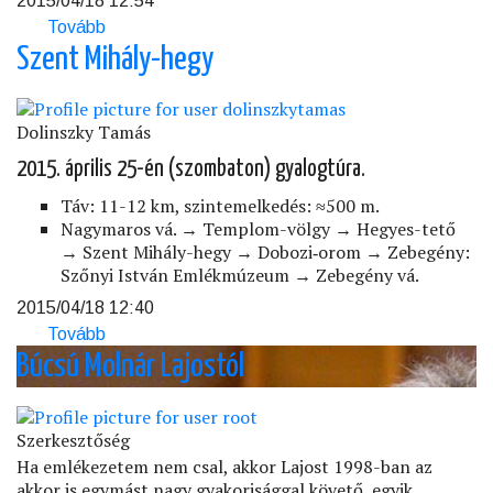
2015/04/18 12:54
Tovább
(Tapolca
után
Szent Mihály-hegy
–
három
választás
Dolinszky Tamás
tapasztalatai)
2015. április 25-én (szombaton) gyalogtúra.
Táv: 11-12 km, szintemelkedés: ≈500 m.
Nagymaros vá. → Templom-völgy → Hegyes-tető
→ Szent Mihály-hegy → Dobozi‑orom → Zebegény:
Szőnyi István Emlékmúzeum → Zebegény vá.
2015/04/18 12:40
Tovább
(Szent
Mihály-
Búcsú Molnár Lajostól
hegy)
Szerkesztőség
Ha emlékezetem nem csal, akkor Lajost 1998-ban az
akkor is egymást nagy gyakorisággal követő, egyik