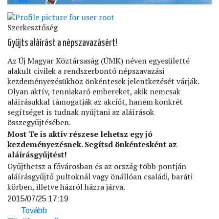
Szerkesztőség
Gyűjts aláírást a népszavazásért!
Az Új Magyar Köztársaság (ÚMK) néven egyesületté
alakult civilek a rendszerbontó népszavazási
kezdeményezésükhöz önkéntesek jelentkezését várják.
Olyan aktív, tenniakaró embereket, akik nemcsak
aláírásukkal támogatják az akciót, hanem konkrét
segítséget is tudnak nyújtani az aláírások
összegyűjtésében.
Most Te is aktív részese lehetsz egy jó
kezdeményezésnek. Segítsd önkéntesként az
aláírásgyűjtést!
Gyűjthetsz a fővárosban és az ország több pontján
aláírásgyűjtő pultoknál vagy önállóan családi, baráti
körben, illetve házról házra járva.
2015/07/25 17:19
Tovább
(Legyél