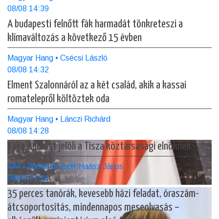
08/08 14:39
A budapesti felnőtt fák harmadát tönkreteszi a
klímaváltozás a következő 15 évben
Magyar Hang • Csécsi László
08/08 14:32
Elment Szalonnáról az a két család, akik a kassai
romatelepről költöztek oda
Magyar Hang • Lánczi Richárd
08/08 14:28
Baka Andrást jelöli a Tisza köztársasági elnöknek
444 • Windisch Judit,Haász János
08/08 14:24
35 perces tanórák, kevesebb házi feladat, óraszám-
átcsoportosítás, mindennapos meseolvasás –