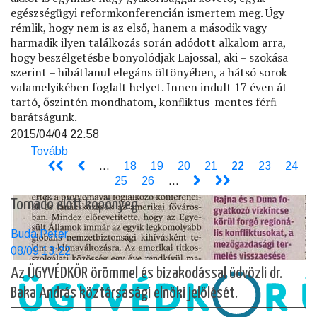
egészségügyi reformkonferencián ismertem meg. Úgy
rémlik, hogy nem is az első, hanem a második vagy
harmadik ilyen találkozás során adódott alkalom arra,
hogy beszélgetésbe bonyolódjak Lajossal, aki – szokása
szerint – hibátlanul elegáns öltönyében, a hátsó sorok
valamelyikében foglalt helyet. Innen indult 17 éven át
tartó, őszintén mondhatom, konﬂiktus-mentes férﬁ-
barátságunk.
2015/04/04 22:58
Tovább
(Búcsú
<<
Molnár
<
…
Page
18
Page
19
Page
20
Page
21
Jelenlegi
22
Page
23
Page
24
Oldalszámozás
Lajostól)
Page
25
Page
26
…
>
>>
oldal
Tornádó előtt köpönyeg
Buda Peter
08/09 13:22
Az ÜGYVÉDKÖR örömmel és bizakodással üdvözli dr.
Baka András köztársasági elnöki jelölését.