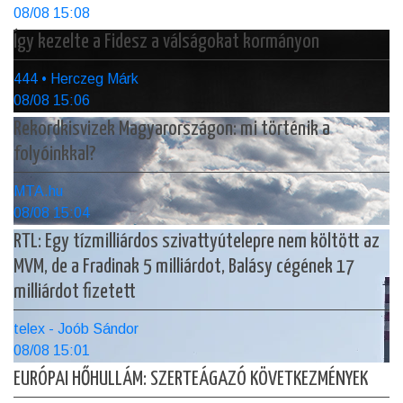
08/08 15:08
Így kezelte a Fidesz a válságokat kormányon
444 • Herczeg Márk
08/08 15:06
Rekordkisvizek Magyarországon: mi történik a
folyóinkkal?
MTA.hu
08/08 15:04
RTL: Egy tízmilliárdos szivattyútelepre nem költött az
MVM, de a Fradinak 5 milliárdot, Balásy cégének 17
milliárdot fizetett
telex - Joób Sándor
08/08 15:01
EURÓPAI HŐHULLÁM: SZERTEÁGAZÓ KÖVETKEZMÉNYEK