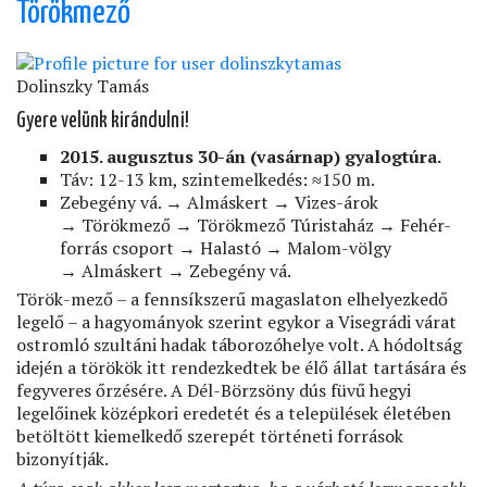
te
Törökmező
is
rendszerbontó!)
Dolinszky Tamás
Gyere velünk kirándulni!
2015. augusztus 30-án (vasárnap) gyalogtúra.
Táv: 12-13 km, szintemelkedés: ≈150 m.
Zebegény vá. → Almáskert → Vizes-árok
→ Törökmező → Törökmező Túristaház → Fehér-
forrás csoport → Halastó → Malom-völgy
→ Almáskert → Zebegény vá.
Török-mező – a fennsíkszerű magaslaton elhelyezkedő
legelő – a hagyományok szerint egykor a Visegrádi várat
ostromló szultáni hadak táborozóhelye volt. A hódoltság
idején a törökök itt rendezkedtek be élő állat tartására és
fegyveres őrzésére. A Dél-Börzsöny dús füvű hegyi
legelőinek középkori eredetét és a települések életében
betöltött kiemelkedő szerepét történeti források
bizonyítják.