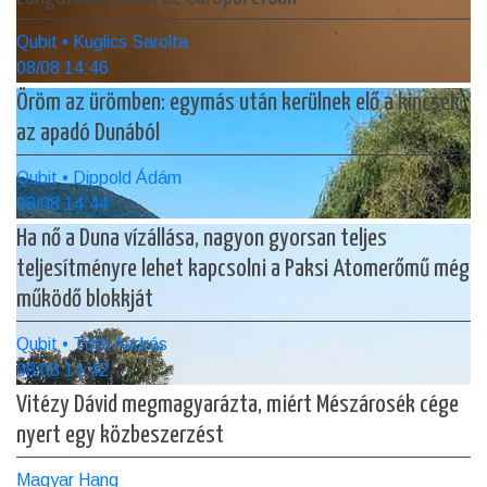
Qubit • Kuglics Sarolta
08/08 14:46
Öröm az ürömben: egymás után kerülnek elő a kincsek
az apadó Dunából
Qubit • Dippold Ádám
08/08 14:44
Ha nő a Duna vízállása, nagyon gyorsan teljes
teljesítményre lehet kapcsolni a Paksi Atomerőmű még
működő blokkját
Qubit • Tóth András
08/08 14:42
Vitézy Dávid megmagyarázta, miért Mészárosék cége
nyert egy közbeszerzést
Magyar Hang