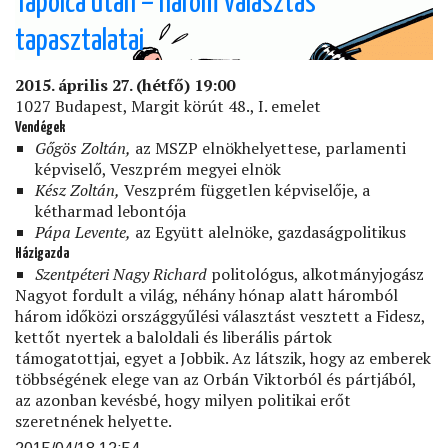
Tapolca után – három választás
szegénység
tapasztalatai
és
a
keresztény
2015. április 27. (hétfő) 19:00
egyházak)
1027 Budapest, Margit körút 48., I. emelet
Vendégek
Gőgös Zoltán,
az MSZP elnökhelyettese, parlamenti
képviselő, Veszprém megyei elnök
Kész Zoltán,
Veszprém független képviselője, a
kétharmad lebontója
Pápa Levente,
az Együtt alelnöke, gazdaságpolitikus
Házigazda
Szentpéteri Nagy Richard
politológus, alkotmányjogász
Nagyot fordult a világ, néhány hónap alatt háromból
három időközi országgyűlési választást vesztett a Fidesz,
kettőt nyertek a baloldali és liberális pártok
támogatottjai, egyet a Jobbik. Az látszik, hogy az emberek
többségének elege van az Orbán Viktorból és pártjából,
az azonban kevésbé, hogy milyen politikai erőt
szeretnének helyette.