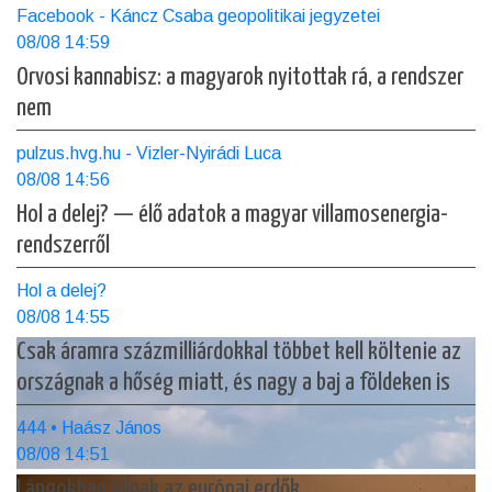
Facebook - Káncz Csaba geopolitikai jegyzetei
08/08 14:59
Orvosi kannabisz: a magyarok nyitottak rá, a rendszer
nem
pulzus.hvg.hu - Vizler-Nyirádi Luca
08/08 14:56
Hol a delej? — élő adatok a magyar villamosenergia-
rendszerről
Hol a delej?
08/08 14:55
Csak áramra százmilliárdokkal többet kell költenie az
országnak a hőség miatt, és nagy a baj a földeken is
444 • Haász János
08/08 14:51
Lángokban állnak az európai erdők