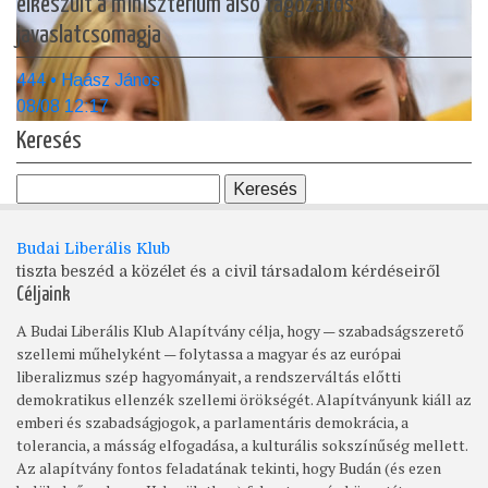
elkészült a minisztérium alsó tagozatos
javaslatcsomagja
444 • Haász János
08/08 12:17
Keresés
Budai Liberális Klub
tiszta beszéd a közélet és a civil társadalom kérdéseiről
Céljaink
A Budai Liberális Klub Alapítvány célja, hogy — szabadságszerető
szellemi műhelyként — folytassa a magyar és az európai
liberalizmus szép hagyományait, a rendszerváltás előtti
demokratikus ellenzék szellemi örökségét. Alapítványunk kiáll az
emberi és szabadságjogok, a parlamentáris demokrácia, a
tolerancia, a másság elfogadása, a kulturális sokszínűség mellett.
Az alapítvány fontos feladatának tekinti, hogy Budán (és ezen