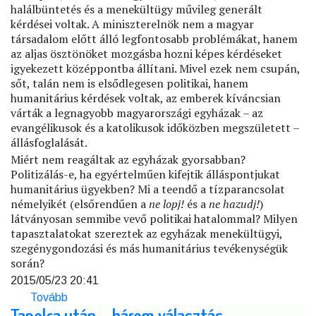
halálbüntetés és a menekültügy művileg generált
kérdései voltak. A miniszterelnök nem a magyar
társadalom előtt álló legfontosabb problémákat, hanem
az aljas ösztönöket mozgásba hozni képes kérdéseket
igyekezett középpontba állítani. Mivel ezek nem csupán,
sőt, talán nem is elsődlegesen politikai, hanem
humanitárius kérdések voltak, az emberek kíváncsian
várták a legnagyobb magyarországi egyházak – az
evangélikusok és a katolikusok időközben megszületett –
állásfoglalását.
Miért nem reagáltak az egyházak gyorsabban?
Politizálás-e, ha egyértelműen kifejtik álláspontjukat
humanitárius ügyekben? Mi a teendő a tízparancsolat
némelyikét (elsőrendűen a
ne lopj!
és a
ne hazudj!
)
látványosan semmibe vevő politikai hatalommal? Milyen
tapasztalatokat szereztek az egyházak menekültügyi,
szegénygondozási és más humanitárius tevékenységük
során?
2015/05/23 20:41
Tovább
(Migráció,
halálbüntetés,