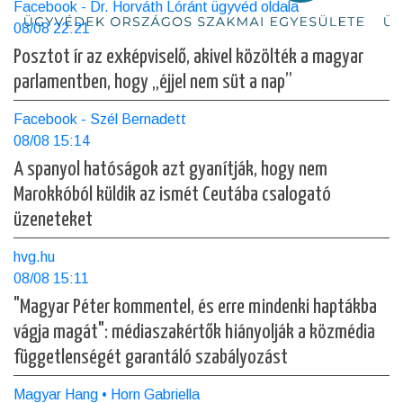
Facebook - Dr. Horváth Lóránt ügyvéd oldala
08/08 22:21
Posztot ír az exképviselő, akivel közölték a magyar
parlamentben, hogy „éjjel nem süt a nap”
Facebook - Szél Bernadett
08/08 15:14
A spanyol hatóságok azt gyanítják, hogy nem
Marokkóból küldik az ismét Ceutába csalogató
üzeneteket
hvg.hu
08/08 15:11
"Magyar Péter kommentel, és erre mindenki haptákba
vágja magát": médiaszakértők hiányolják a közmédia
függetlenségét garantáló szabályozást
Magyar Hang • Horn Gabriella