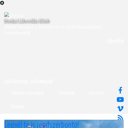
Ugrás
a
tartalomra
Budai Liberális Klub
tiszta beszéd a közélet és a civil társadalom
kérdéseiről
Librettó
Feliratkozás, információk
Rendezvényeink
Cikkeink
Libretto
Rólunk
Legyél te is rendszerbontó!