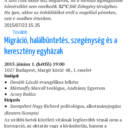
A túra csak akkor lesz megtartva, ha a várható legmagasabb
hőmérséklet nem emelkedik
32°C
fölé Zebegény térségében.
Ha igen, akkor az érdeklődőket erről a megelőző pénteken,
este e-mailben értesítem.
2015/07/23 15:25
Tovább
(Törökmező)
Migráció, halálbüntetés, szegénység és a
keresztény egyházak
2015. június 1. (hétfő) 19:00
1027 Budapest, Margit körút 48., I. emelet
Vendégek
Donáth László
evangélikus lelkész
Mártonffy Marcell
teológus, Andrássy Egyetem
Acsay Balázs
Házigazda
Szentpéteri Nagy Richard
politológus, alkotmányjogász
(Reuters/Scanpix)
Az utóbbi hetek közéleti vitáinak legforróbb témái nem a
korrupció, az oktatás vagy a kivándorlás, hanem a