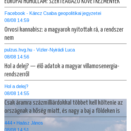
EURÓPAI HŐHULLÁM: SZERTEÁGAZÓ KÖVETKEZMÉNYEK
Facebook - Káncz Csaba geopolitikai jegyzetei
08/08 14:59
Orvosi kannabisz: a magyarok nyitottak rá, a rendszer
nem
pulzus.hvg.hu - Vizler-Nyirádi Luca
08/08 14:56
Hol a delej? — élő adatok a magyar villamosenergia-
rendszerről
Hol a delej?
08/08 14:55
Csak áramra százmilliárdokkal többet kell költenie az
országnak a hőség miatt, és nagy a baj a földeken is
444 • Haász János
08/08 14:51