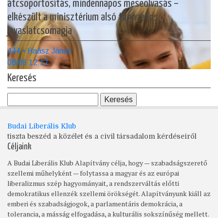
átcsoportosítás, mindennapos meseolvasás –
elkészült a minisztérium alsó tagozatos
javaslatcsomagja
444 • Haász János
08/08 12:17
Keresés
Budai Liberális Klub
tiszta beszéd a közélet és a civil társadalom kérdéseiről
Céljaink
A Budai Liberális Klub Alapítvány célja, hogy — szabadságszerető
szellemi műhelyként — folytassa a magyar és az európai
liberalizmus szép hagyományait, a rendszerváltás előtti
demokratikus ellenzék szellemi örökségét. Alapítványunk kiáll az
emberi és szabadságjogok, a parlamentáris demokrácia, a
tolerancia, a másság elfogadása, a kulturális sokszínűség mellett.