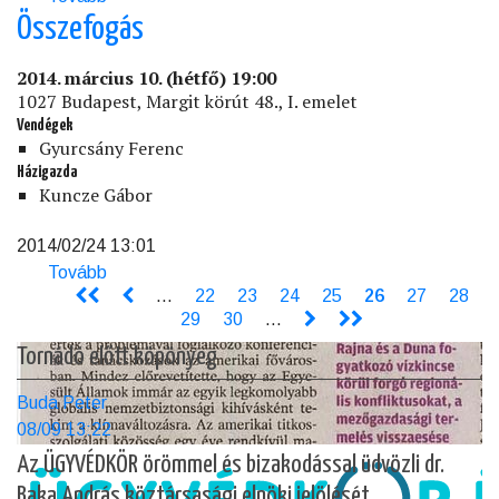
perifériáján)
Összefogás
2014. március 10. (hétfő) 19:00
1027 Budapest, Margit körút 48., I. emelet
Vendégek
Gyurcsány Ferenc
Házigazda
Kuncze Gábor
2014/02/24 13:01
Tovább
(Összefogás)
<<
<
…
Page
22
Page
23
Page
24
Page
25
Jelenlegi
26
Page
27
Page
28
Oldalszámozás
Page
29
Page
30
…
>
>>
oldal
Tornádó előtt köpönyeg
Buda Peter
08/09 13:22
Az ÜGYVÉDKÖR örömmel és bizakodással üdvözli dr.
Baka András köztársasági elnöki jelölését.