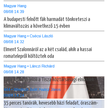
Magyar Hang
08/08 14:39
A budapesti felnőtt fák harmadát tönkreteszi a
klímaváltozás a következő 15 évben
Magyar Hang • Csécsi László
08/08 14:32
Elment Szalonnáról az a két család, akik a kassai
romatelepről költöztek oda
Magyar Hang • Lánczi Richárd
08/08 14:28
Baka Andrást jelöli a Tisza köztársasági elnöknek
444 • Windisch Judit,Haász János
08/08 14:24
35 perces tanórák, kevesebb házi feladat, óraszám-