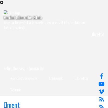
Ugrás
a
tartalomra
Budai Liberális Klub
tiszta beszéd a közélet és a civil társadalom
kérdéseiről
Librettó
Feliratkozás, információk
Rendezvényeink
Cikkeink
Libretto
Rólunk
Elment