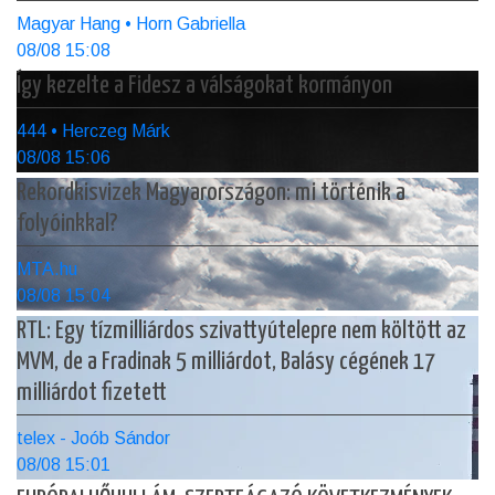
Magyar Hang • Horn Gabriella
08/08 15:08
Így kezelte a Fidesz a válságokat kormányon
444 • Herczeg Márk
08/08 15:06
Rekordkisvizek Magyarországon: mi történik a
folyóinkkal?
MTA.hu
08/08 15:04
RTL: Egy tízmilliárdos szivattyútelepre nem költött az
MVM, de a Fradinak 5 milliárdot, Balásy cégének 17
milliárdot fizetett
telex - Joób Sándor
08/08 15:01