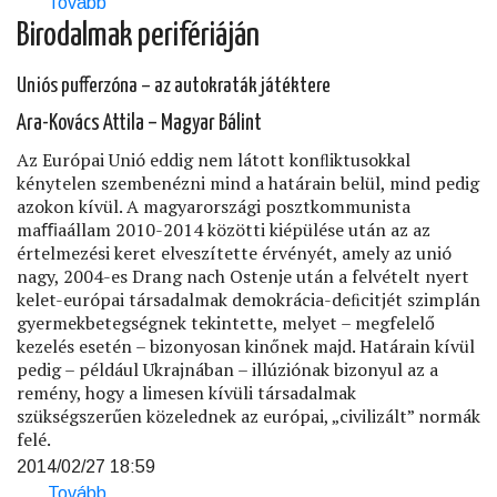
Tovább
(Ment-
e
Birodalmak perifériáján
a
világ
Uniós pufferzóna – az autokraták játéktere
elébb?)
Ara-Kovács Attila – Magyar Bálint
Az Európai Unió eddig nem látott konﬂiktusokkal
kénytelen szembenézni mind a határain belül, mind pedig
azokon kívül. A magyarországi posztkommunista
maﬃaállam 2010-2014 közötti kiépülése után az az
értelmezési keret elveszítette érvényét, amely az unió
nagy, 2004-es Drang nach Ostenje után a felvételt nyert
kelet-európai társadalmak demokrácia-deﬁcitjét szimplán
gyermekbetegségnek tekintette, melyet – megfelelő
kezelés esetén – bizonyosan kinőnek majd. Határain kívül
pedig – például Ukrajnában – illúziónak bizonyul az a
remény, hogy a limesen kívüli társadalmak
szükségszerűen közelednek az európai, „civilizált” normák
felé.
2014/02/27 18:59
Tovább
(Birodalmak