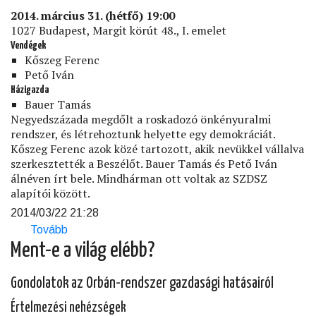
2014. március 31. (hétfő) 19:00
1027 Budapest, Margit körút 48., I. emelet
Vendégek
Kőszeg Ferenc
Pető Iván
Házigazda
Bauer Tamás
Negyedszázada megdőlt a roskadozó önkényuralmi
rendszer, és létrehoztunk helyette egy demokráciát.
Kőszeg Ferenc azok közé tartozott, akik nevükkel vállalva
szerkesztették a Beszélőt. Bauer Tamás és Pető Iván
álnéven írt bele. Mindhárman ott voltak az SZDSZ
alapítói között.
2014/03/22 21:28
Tovább
(Rendszerváltók
a
Ment-e a világ elébb?
kormányváltásról)
Gondolatok az Orbán-rendszer gazdasági hatásairól
Értelmezési nehézségek