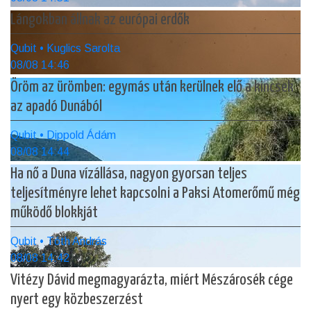
Lángokban állnak az európai erdők
Qubit • Kuglics Sarolta
08/08 14:46
Öröm az ürömben: egymás után kerülnek elő a kincsek
az apadó Dunából
Qubit • Dippold Ádám
08/08 14:44
Ha nő a Duna vízállása, nagyon gyorsan teljes
teljesítményre lehet kapcsolni a Paksi Atomerőmű még
működő blokkját
Qubit • Tóth András
08/08 14:42
Vitézy Dávid megmagyarázta, miért Mészárosék cége
nyert egy közbeszerzést