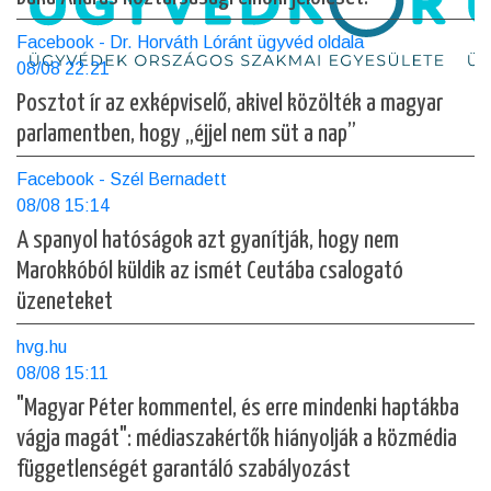
Facebook - Dr. Horváth Lóránt ügyvéd oldala
08/08 22:21
Posztot ír az exképviselő, akivel közölték a magyar
parlamentben, hogy „éjjel nem süt a nap”
Facebook - Szél Bernadett
08/08 15:14
A spanyol hatóságok azt gyanítják, hogy nem
Marokkóból küldik az ismét Ceutába csalogató
üzeneteket
hvg.hu
08/08 15:11
"Magyar Péter kommentel, és erre mindenki haptákba
vágja magát": médiaszakértők hiányolják a közmédia
függetlenségét garantáló szabályozást