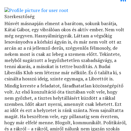
Szerkesztőség
Húsvét másnapján elment a barátom, sokunk barátja,
Kátai Gábor, egy vibrálóan okos és aktív ember. Nem volt
még negyven. Hasnyálmirigyrák. Láttam a végsőkig
lesoványodva a kórházi ágyán is, és már nem volt ott az
arcán az a rá jellemző derűs, szégyenlős félmosoly, de
nekem most is csak az lebeg a szemem előtt. Tekintete,
melyből sugárzott a legyőzhetetlen szabadságvágy, a
tenni akarás, a másokat is tettre buzdítás. A Budai
Liberális Klub sem létezne már nélküle. És ő találta ki, s
csinálta hosszú ideig, szinte egymaga, a Librettót is.
Mindig kereste a feladatot, fáradhatatlan közösségépítő
volt. Az első konzultáció óta tisztában volt vele, hogy
nem győzhet, a tisztes helytállásért küzdött a rákkal
szemben. Időt akart nyerni, amennyit csak lehetett. Ezt
az időt és ezt a helyzetet is ránk szánta. Nem sajnáltatta
magát. Ha beszéltem vele, egy pillanatig sem éreztem,
hogy már elfelé menne. Blogolt, kommunikált. Politikáról,
és a rákról – a rákról, amiről nálunk nem igazán szokás