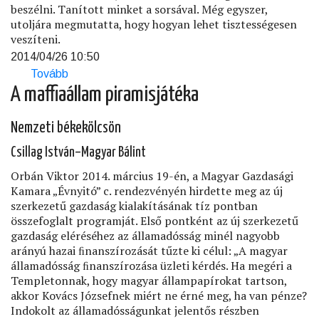
beszélni. Tanított minket a sorsával. Még egyszer,
utoljára megmutatta, hogy hogyan lehet tisztességesen
veszíteni.
2014/04/26 10:50
Tovább
(Elment)
A maffiaállam piramisjátéka
Nemzeti békekölcsön
Csillag István–Magyar Bálint
Orbán Viktor 2014. március 19-én, a Magyar Gazdasági
Kamara „Évnyitó” c. rendezvényén hirdette meg az új
szerkezetű gazdaság kialakításának tíz pontban
összefoglalt programját. Első pontként az új szerkezetű
gazdaság eléréséhez az államadósság minél nagyobb
arányú hazai ﬁnanszírozását tűzte ki célul: „A magyar
államadósság ﬁnanszírozása üzleti kérdés. Ha megéri a
Templetonnak, hogy magyar állampapírokat tartson,
akkor Kovács Józsefnek miért ne érné meg, ha van pénze?
Indokolt az államadósságunkat jelentős részben