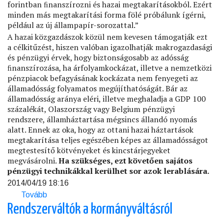
forintban ﬁnanszírozni és hazai megtakarításokból. Ezért
minden más megtakarítási forma fölé próbálunk ígérni,
például az új állampapír-sorozattal.”
A hazai közgazdászok közül nem kevesen támogatják ezt
a célkitűzést, hiszen valóban igazolhatják makrogazdasági
és pénzügyi érvek, hogy biztonságosabb az adósság
ﬁnanszírozása, ha árfolyamkockázat, illetve a nemzetközi
pénzpiacok befagyásának kockázata nem fenyegeti az
államadósság folyamatos megújíthatóságát. Bár az
államadósság aránya eléri, illetve meghaladja a GDP 100
százalékát, Olaszország vagy Belgium pénzügyi
rendszere, államháztartása mégsincs állandó nyomás
alatt. Ennek az oka, hogy az ottani hazai háztartások
megtakarítása teljes egészében képes az államadósságot
megtestesítő kötvényeket és kincstárjegyeket
megvásárolni.
Ha szükséges, ezt követően sajátos
pénzügyi technikákkal kerülhet sor azok lerablására.
2014/04/19 18:16
Tovább
(A
maffiaállam
Rendszerváltók a kormányváltásról
piramisjátéka)