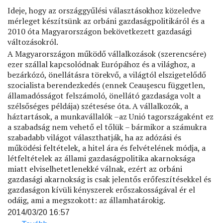
Ideje, hogy az országgyűlési választásokhoz közeledve
mérleget készítsünk az orbáni gazdaságpolitikáról és a
2010 óta Magyarországon bekövetkezett gazdasági
változásokról.
A Magyarországon működő vállalkozások (szerencsére)
ezer szállal kapcsolódnak Európához és a világhoz, a
bezárkózó, önellátásra törekvő, a világtól elszigetelődő
szocialista berendezkedés (ennek Ceaușescu független,
államadósságot felszámoló, önellátó gazdasága volt a
szélsőséges példája) szétesése óta. A vállalkozók, a
háztartások, a munkavállalók –az Unió tagországaként ez
a szabadság nem vehető el tőlük – bármikor a számukra
szabadabb világot választhatják, ha az adózási és
működési feltételek, a hitel ára és felvételének módja, a
létfeltételek az állami gazdaságpolitika akarnoksága
miatt elviselhetetlenekké válnak, ezért az orbáni
gazdasági akarnokság is csak jelentős erőfeszítésekkel és
gazdaságon kívüli kényszerek erőszakosságával ér el
odáig, ami a megszokott: az államhatárokig.
2014/03/20 16:57