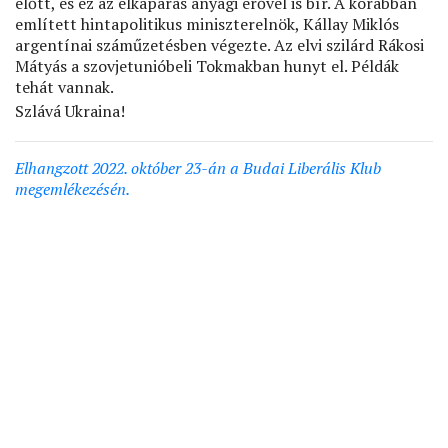
előtt, és ez az elkaparás anyagi erővel is bír. A korábban
említett hintapolitikus miniszterelnök, Kállay Miklós
argentínai száműzetésben végezte. Az elvi szilárd Rákosi
Mátyás a szovjetunióbeli Tokmakban hunyt el. Példák
tehát vannak.
Szlává Ukraina!
Elhangzott 2022. október 23-án a Budai Liberális Klub
megemlékezésén.