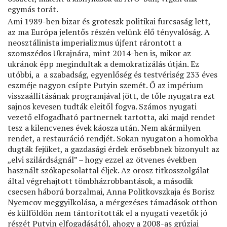
egymás torát.
Ami 1989-ben bizar és groteszk politikai furcsaság lett,
az ma Európa jelentős részén velünk élő tényvalóság. A
neosztálinista imperializmus újfent rárontott a
szomszédos Ukrajnára, mint 2014-ben is, mikor az
ukránok épp megindultak a demokratizálás útján. Ez
utóbbi, a a szabadság, egyenlőség és testvériség 233 éves
eszméje nagyon csípte Putyin szemét. Ő az impérium
visszaállításának programjával jött, de tőle nyugatra ezt
sajnos kevesen tudták eleitől fogva. Számos nyugati
vezető elfogadható partnernek tartotta, aki majd rendet
tesz a kilencvenes évek káosza után. Nem akármilyen
rendet, a restauráció rendjét. Sokan nyugaton a homokba
dugták fejüket, a gazdasági érdek erősebbnek bizonyult az
„elvi szilárdságnál” – hogy ezzel az ötvenes években
használt szókapcsolattal éljek. Az orosz titkosszolgálat
által végrehajtott tömbházrobbantások, a második
csecsen háború borzalmai, Anna Politkovszkaja és Borisz
Nyemcov meggyilkolása, a mérgezéses támadások otthon
és külföldön nem tántorították el a nyugati vezetők jó
részét Putyin elfogadásától, ahogy a 2008-as grúziai