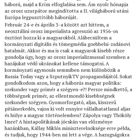
háború, majd a Krím elfoglalása sem. Ám nyolc hónapja
az orosz uzurpátor megindította a II. világháború utáni
Európa legpusztítóbb háborúját.
Február 24-e és április 3-a között azt hittem, a
neosztálini orosz imperialista agresszió az 1956-os
ösztönt hozza ki a magyarokból. Alábecsültem a
kormányzati digitális és tömegmédia goebbelsi-zsdánovi
hatalmát. Akkor és ma is csak a magyarok kisebb része
gondolja úgy, hogy az orosz imperializmussal szemben a
hazájukat védő ukránokat kellene támogatni. A
kormányzati agymosás semmiben nem különbözik a
Russia Today vagy a SzputnyikTV propagandájától. Sokat
gondolkodom azon, hogy a háborús magyar politika:
szekunder vagy primér a szégyen-e?! Persze mindkettő, a
többségnek primér, az ellentmondó kisebbségnek
szekunder szégyen. Gyomorforgató, aljas, kisszerű
pitiánerkedés, vajon ki volt ennyire vállalhatatlanul aljas
és hülye a magyar történelemben? Zápolya vagy Thököly
Imre? A hintapolitikának jócskán van előzménye
hazánkban, Kállay Miklós miniszterelnöksége erre példa,
és tudjuk, hogy 1944-ben mi lett a vége. A hazugságokra