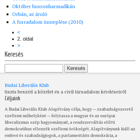
Október huszonharmadikán
Orbán, az áruló
A forradalom ünneplése (2010)
Előző
<
Oldalszámozás
oldal
2. oldal
Következő
>
oldal
Keresés
Budai Liberális Klub
tiszta beszéd a közélet és a civil társadalom kérdéseiről
Céljaink
A Budai Liberális Klub Alapítvány célja, hogy — szabadságszerető
szellemi műhelyként — folytassa a magyar és az európai
liberalizmus szép hagyományait, a rendszerváltás előtti
demokratikus ellenzék szellemi örökségét. Alapítványunk kiáll az
emberi és szabadságjogok, a parlamentáris demokrácia, a