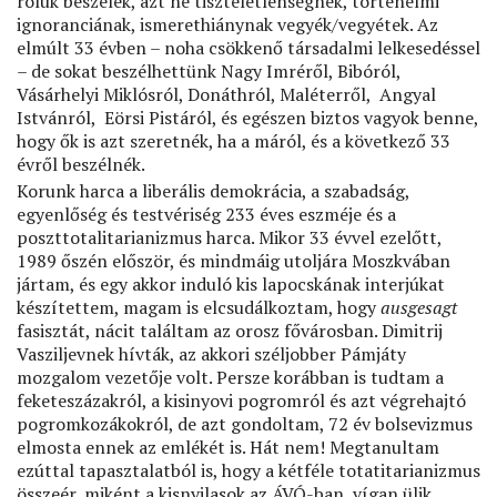
róluk beszélek, azt ne tiszteletlenségnek, történelmi
ignoranciának, ismerethiánynak vegyék/vegyétek. Az
elmúlt 33 évben – noha csökkenő társadalmi lelkesedéssel
– de sokat beszélhettünk Nagy Imréről, Bibóról,
Vásárhelyi Miklósról, Donáthról, Maléterről, Angyal
Istvánról, Eörsi Pistáról, és egészen biztos vagyok benne,
hogy ők is azt szeretnék, ha a máról, és a következő 33
évről beszélnék.
Korunk harca a liberális demokrácia, a szabadság,
egyenlőség és testvériség 233 éves eszméje és a
poszttotalitarianizmus harca. Mikor 33 évvel ezelőtt,
1989 őszén először, és mindmáig utoljára Moszkvában
jártam, és egy akkor induló kis lapocskának interjúkat
készítettem, magam is elcsudálkoztam, hogy
ausgesagt
fasisztát, nácit találtam az orosz fővárosban. Dimitrij
Vasziljevnek hívták, az akkori széljobber Pámjáty
mozgalom vezetője volt. Persze korábban is tudtam a
feketeszázakról, a kisinyovi pogromról és azt végrehajtó
pogromkozákokról, de azt gondoltam, 72 év bolsevizmus
elmosta ennek az emlékét is. Hát nem! Megtanultam
ezúttal tapasztalatból is, hogy a kétféle totatitarianizmus
összeér, miként a kisnyilasok az ÁVÓ-ban, vígan ülik