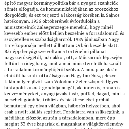
építő magyar kormánypolitika bár a nyugati szankciók
zömét elfogadja, de kommunikációjában az oroszokhoz
dörgölőzik, és ezt terjeszti a lakosság körében is. Sajnos
hatékonyan. 1956 októberének évfordulóján a
miniszterelnök Zalaegerszegre menekül, hogy minél
kevesebb ember előtt kelljen beszélnie a forradalomról és
szovjetellenes szabadságharcról. 1989 júniusában Nagy
Imre koporsója mellett állhattam Orbán beszéde alatt.
Bár épp lenyúgözve voltam a történelmi pillanat
nagyszerűségétől, már akkor, ott, a Műcsarnok lépcsején
feltűnt a rideg hang, amit a mai miniszterelnök használt
a forradalom kormányfőjéről szólva. A minap az ukrán
elnököt hasonlította álságosan Nagy Imréhez, jelezve
talán milyen jövőt szán Volodimir Zelenszkijnek. Ügyes
hintapolitikusnak gondolja magát, aki innen is, onnan is
kedvezményeket, anyagi javakat vár, puffad, dagad, mint a
mesebeli gömböc, triblizik és biciklicseleket próbál
bemutatni egy olyan világban, háborús helyzetben, ahol
csak a nyílt kiállás segíthet. Fordulatra van szükségünk, a
médiában először, azután a társadalomban, mert épp
megint 33 évre kaparjuk el magunkat a világközvélemény