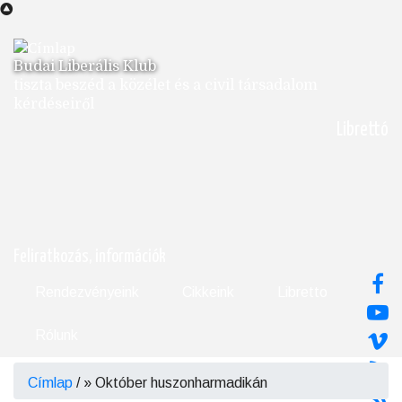
Ugrás
a
tartalomra
Budai Liberális Klub
tiszta beszéd a közélet és a civil társadalom
kérdéseiről
Librettó
Feliratkozás, információk
Rendezvényeink
Cikkeink
Libretto
Rólunk
Címlap
/
Október huszonharmadikán
Morzsa