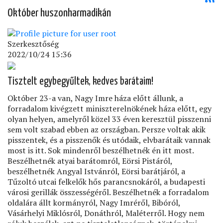
Október huszonharmadikán
Szerkesztőség
2022/10/24 15:36
Tisztelt egybegyűltek, kedves barátaim!
Október 23-a van, Nagy Imre háza előtt állunk, a
forradalom kivégzett miniszterelnökének háza előtt, egy
olyan helyen, amelyről közel 33 éven keresztül pisszenni
sem volt szabad ebben az országban. Persze voltak akik
pisszentek, és a pisszenők és utódaik, elvbarátaik vannak
most is itt. Sok mindenről beszélhetnék én itt most.
Beszélhetnék atyai barátomról, Eörsi Pistáról,
beszélhetnék Angyal Istvánról, Eörsi barátjáról, a
Tűzoltó utcai felkelők hős parancsnokáról, a budapesti
városi gerillák összességéről. Beszélhetnék a forradalom
oldalára állt kormányról, Nagy Imréről, Bibóról,
Vásárhelyi Miklósról, Donáthról, Maléterről. Hogy nem