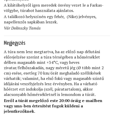
A kilátóhelyről igen meredek ösvény vezet le a Farkas-
völgybe, túrabot használata ajánlatos.
A találkozó helyszínén egy fehér,
(Nike) jelvényes,
napellenzős sapkában leszek.
Vár Dolinszky Tamás
Megjegyzés
A túra nem lesz megtartva, ha az előző nap délutáni
előrejelzése szerint a túra térségében a hőmérséklet
délben magasabb mint +34°C, vagy heves
zivatar/felhőszakadás, nagy méretű jég (Ø több mint 2
cm) esése, esetleg 70 km/órát meghaladó széllökések
várhatók; valamint, ha első fokú vagy magasabb szintű
időjárási veszélyjelzés lesz érvényben. Ha a várható
hőérzet ezt indokolja (szél, páratartalom), akkor
alacsonyabb hőmérsékletnél is lemondom a túrát.
Erről a túrát megelőző este 20:00 óráig e-mailben
vagy sms-ben értesítést fogok küldeni a
jelentkezőknek.