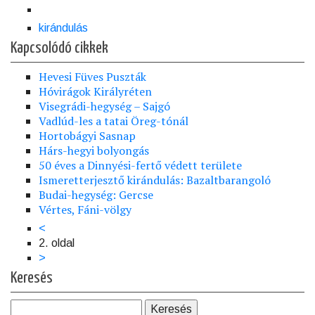
kirándulás
Kapcsolódó cikkek
Hevesi Füves Puszták
Hóvirágok Királyréten
Visegrádi-hegység – Sajgó
Vadlúd-les a tatai Öreg-tónál
Hortobágyi Sasnap
Hárs-hegyi bolyongás
50 éves a Dinnyési-fertő védett területe
Ismeretterjesztő kirándulás: Bazaltbarangoló
Budai-hegység: Gercse
Vértes, Fáni-völgy
Előző
<
Oldalszámozás
oldal
2. oldal
Következő
>
oldal
Keresés