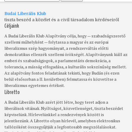
Budai Liberális Klub
tiszta beszéd a közélet és a civil társadalom kérdéseiről
Céljaink
A Budai Liberális Klub Alapítvány célja, hogy — szabadságszerető
szellemi műhelyként — folytassa a magyar és az európai
liberalizmus szép hagyományait, a rendszerváltás előtti
demokratikus ellenzék szellemi örökségét. Alapítványunk kiáll az
emberi és szabadságjogok, a parlamentáris demokrácia, a
tolerancia, a másság elfogadása, a kulturális sokszínűség mellett.
Az alapítvány fontos feladatának tekinti, hogy Budán (és ezen
belül elsősorban a II. kerületben) felmutassa és közvetítse a
liberalizmus egyetemes értékeit.
Libretto
A Budai Liberális Klub azért jött létre, hogy teret adjon a
liberálisok vitáinak. Nyíltságot, közvetlenséget, tiszta beszédet
képviselünk. Hírlevelünkkel a rendezvények között is
jelentkezünk. A Libretto olyan hírlevél, amelyben elektronikus
tallózóként összegyűjtjük a legfontosabb megszólalásokat.