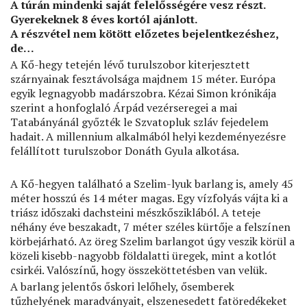
A túrán mindenki saját felelősségére vesz részt.
Gyerekeknek 8 éves kortól ajánlott.
A részvétel nem kötött előzetes bejelentkezéshez,
de…
A Kő-hegy tetején lévő turulszobor kiterjesztett
szárnyainak fesztávolsága majdnem 15 méter. Európa
egyik legnagyobb madárszobra. Kézai Simon krónikája
szerint a honfoglaló Árpád vezérseregei a mai
Tatabányánál győzték le Szvatopluk szláv fejedelem
hadait. A millennium alkalmából helyi kezdeményezésre
felállított turulszobor Donáth Gyula alkotása.
A Kő-hegyen található a Szelim-lyuk barlang is, amely 45
méter hosszú és 14 méter magas. Egy vízfolyás vájta ki a
triász időszaki dachsteini mészkősziklából. A teteje
néhány éve beszakadt, 7 méter széles kürtője a felszínen
körbejárható. Az öreg Szelim barlangot úgy veszik körül a
közeli kisebb-nagyobb földalatti üregek, mint a kotlót
csirkéi. Valószínű, hogy összeköttetésben van velük.
A barlang jelentős őskori lelőhely, ősemberek
tűzhelyének maradványait, elszenesedett fatöredékeket