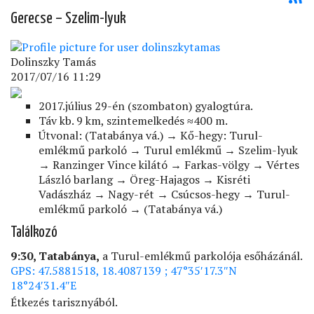
Gerecse – Szelim-lyuk
Dolinszky Tamás
2017/07/16 11:29
2017.július 29-én (szombaton) gyalogtúra.
Táv kb. 9 km, szintemelkedés ≈400 m.
Útvonal: (Tatabánya vá.) → Kő-hegy: Turul-
emlékmű parkoló → Turul emlékmű → Szelim-lyuk
→ Ranzinger Vince kilátó → Farkas-völgy → Vértes
László barlang → Öreg-Hajagos → Kisréti
Vadászház → Nagy-rét → Csúcsos-hegy → Turul-
emlékmű parkoló → (Tatabánya vá.)
Találkozó
9:30, Tatabánya,
a Turul-emlékmű parkolója esőházánál.
GPS: 47.5881518, 18.4087139 ; 47°35′17.3″N
18°24′31.4″E
Étkezés tarisznyából.