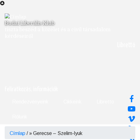
Ugrás
a
tartalomra
Budai Liberális Klub
tiszta beszéd a közélet és a civil társadalom
kérdéseiről
Librettó
Feliratkozás, információk
Rendezvényeink
Cikkeink
Libretto
Rólunk
Címlap
/
Gerecse – Szelim-lyuk
Morzsa