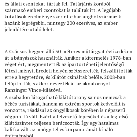
és állati csontokat tártak fel. Tatárjárás korából
származó emberi csontokat is találtak itt. A legújabb
kutatások eredménye szerint e barlangból származik
hazánk legrégebbi, mintegy 200 ezeréves, az ember
jelenlétére utaló lelet.
A Csúcsos-hegyen álló 30 méteres műtárgyat évtizedeken
át a bányászok használták. Amikor a kitermelés 1978-ban
véget ért, megmentették az ipartörténeti jelentőségű
létesítményt. Eredeti helyén szétszerelték, felszállították
erre a hegytetőre, és kilátót csináltak belőle. 2008-ban
felújították, s akkor nevezték át az aknatornyot
Ranzinger Vince-kilátóvá.
A szabadon látogatható kilátótorony sajnos nemcsak a
békés turistákat, hanem az extrém sportok kedvelőit is
vonzotta, ráadásul az öngyilkosok körében is népszerű
végponttá vált. Ezért a felvezető lépcsőket és a legfelső
kilátószintet teljesen berácsozták. Így egy hatalmas
kalitka vált az amúgy teljes körpanorámát kínáló
építményből.