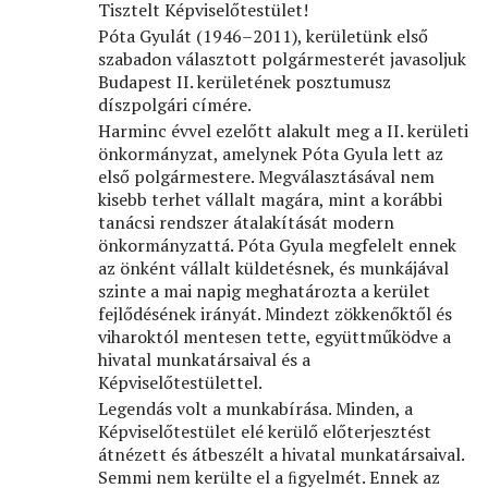
Tisztelt Képviselőtestület!
Póta Gyulát (1946–2011), kerületünk első
szabadon választott polgármesterét javasoljuk
Budapest II. kerületének posztumusz
díszpolgári címére.
Harminc évvel ezelőtt alakult meg a II. kerületi
önkormányzat, amelynek Póta Gyula lett az
első polgármestere. Megválasztásával nem
kisebb terhet vállalt magára, mint a korábbi
tanácsi rendszer átalakítását modern
önkormányzattá. Póta Gyula megfelelt ennek
az önként vállalt küldetésnek, és munkájával
szinte a mai napig meghatározta a kerület
fejlődésének irányát. Mindezt zökkenőktől és
viharoktól mentesen tette, együttműködve a
hivatal munkatársaival és a
Képviselőtestülettel.
Legendás volt a munkabírása. Minden, a
Képviselőtestület elé kerülő előterjesztést
átnézett és átbeszélt a hivatal munkatársaival.
Semmi nem kerülte el a ﬁgyelmét. Ennek az