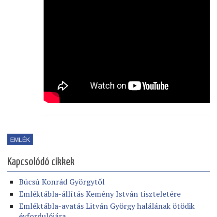
EMLÉK
Kapcsolódó cikkek
Búcsú Konrád Györgytől
Emléktábla-állítás Kemény István tiszteletére
Emléktábla-avatás Litván György halálának ötödik
évfordulójára