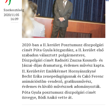
Szerkesztőség
2020/11/05
16:09
2020-ban a II. kerület Posztumusz díszpolgári
címét Póta Gyula közgazdász, a II. kerület első
szabadon választott polgármestere,
Díszpolgári címét Radnóti Zsuzsa Kossuth- és
Jászai-díjas dramaturg, érdemes művész kapta.
II. Kerületért Emlékérmet Hornyánszkyné
Becht Erika zenepedagógusnak és Cakó Ferenc
animációsﬁlm-rendező, graﬁkusművész,
érdemes és kiváló művésznek adományozták.
Póta Gyula posztumusz díszpolgári címét
özvegye, Bódi Anikó vette át.