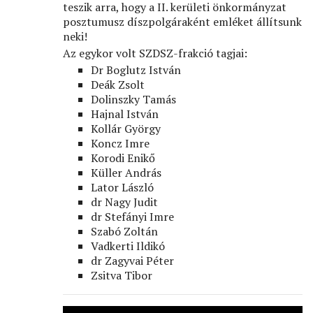
teszik arra, hogy a II. kerületi önkormányzat
posztumusz díszpolgáraként emléket állítsunk
neki!
Az egykor volt SZDSZ-frakció tagjai:
Dr Boglutz István
Deák Zsolt
Dolinszky Tamás
Hajnal István
Kollár György
Koncz Imre
Korodi Enikő
Küller András
Lator László
dr Nagy Judit
dr Stefányi Imre
Szabó Zoltán
Vadkerti Ildikó
dr Zagyvai Péter
Zsitva Tibor