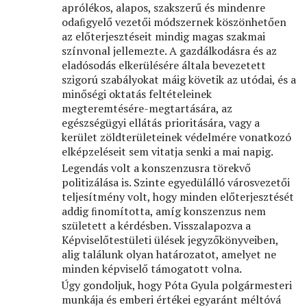
aprólékos, alapos, szakszerű és mindenre
odaﬁgyelő vezetői módszernek köszönhetően
az előterjesztéseit mindig magas szakmai
színvonal jellemezte. A gazdálkodásra és az
eladósodás elkerülésére általa bevezetett
szigorú szabályokat máig követik az utódai, és a
minőségi oktatás feltételeinek
megteremtésére-megtartására, az
egészségügyi ellátás prioritására, vagy a
kerület zöldterületeinek védelmére vonatkozó
elképzeléseit sem vitatja senki a mai napig.
Legendás volt a konszenzusra törekvő
politizálása is. Szinte egyedülálló városvezetői
teljesítmény volt, hogy minden előterjesztését
addig ﬁnomította, amíg konszenzus nem
született a kérdésben. Visszalapozva a
Képviselőtestületi ülések jegyzőkönyveiben,
alig találunk olyan határozatot, amelyet ne
minden képviselő támogatott volna.
Úgy gondoljuk, hogy Póta Gyula polgármesteri
munkája és emberi értékei egyaránt méltóvá