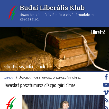
Ugrás
Budai Liberális Klub
a
tartalomra
tiszta beszéd a közélet és a civil társadalom
kérdéseiről
Librettó
Feliratkozás, információk
Címlap
/
Javaslat posztumusz díszpolgári címre
Morzsa
Javaslat posztumusz díszpolgári címre