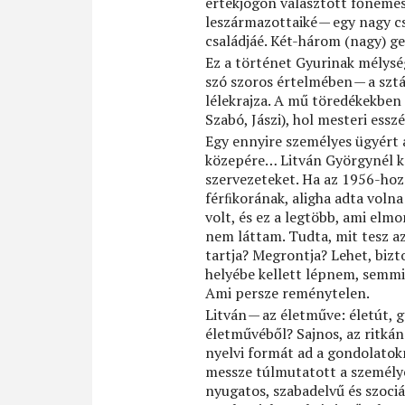
értékjogon választott főnemesi 
leszármazottaiké — egy nagy cs
családjáé. Két-három (nagy) g
Ez a történet Gyurinak mélysé
szó szoros értelmében — a sztá
lélekrajza. A mű töredékekbe
Szabó, Jászi), hol mesteri essz
Egy ennyire személyes ügyért 
közepére… Litván Györgynél ke
szervezeteket. Ha az 1956-hoz
férﬁkorának, aligha adta volna
volt, és ez a legtöbb, ami el
nem láttam. Tudta, mit tesz a
tartja? Megrontja? Lehet, bizt
helyébe kellett lépnem, semmi
Ami persze reménytelen.
Litván — az életműve: életút, 
életművéből? Sajnos, az ritkán 
nyelvi formát ad a gondolatokn
messze túlmutatott a személye
nyugatos, szabadelvű és szoci