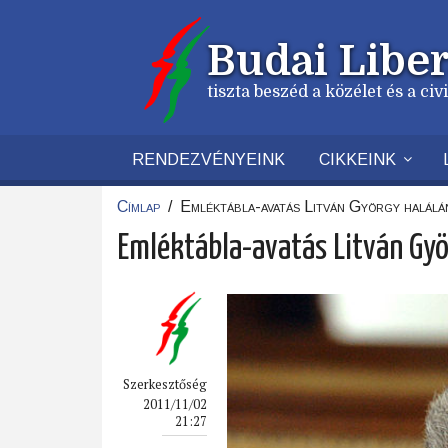
Ugrás
a
Budai Liber
tartalomra
tiszta beszéd a közélet és a ci
RENDEZVÉNYEINK
CIKKEINK
Címlap
/
Emléktábla-avatás Litván György halálá
Morzsa
Emléktábla-avatás Litván Gyö
Szerkesztőség
2011/11/02
21:27