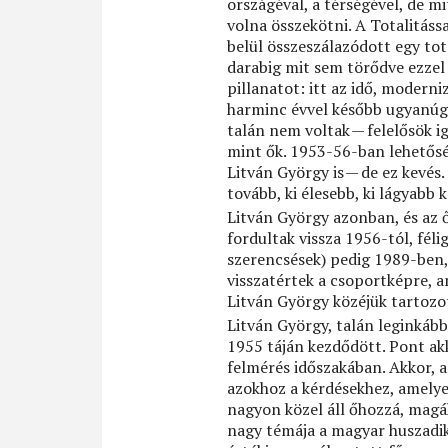
országéval, a térségével, de mi
volna összekötni. A Totalitás
belül összeszálazódott egy tot
darabig mit sem törődve ezzel
pillanatot: itt az idő, moderni
harminc évvel később ugyanúgy
talán nem voltak — felelősök i
mint ők. 1953-56-ban lehetősé
Litván György is — de ez kevés
tovább, ki élesebb, ki lágyabb 
Litván György azonban, és az
fordultak vissza 1956-tól, félig
szerencsések) pedig 1989-ben, 
visszatértek a csoportképre, a
Litván György közéjük tartozo
Litván György, talán leginkább
1955 táján kezdődött. Pont akk
felmérés időszakában. Akkor, am
azokhoz a kérdésekhez, amelye
nagyon közel áll őhozzá, magá
nagy témája a magyar huszadik