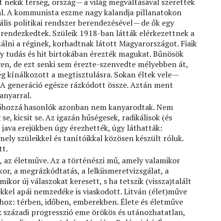
t nekik térség, ország — a világ megváltásával szerették
sal. A kommunista eszme nagy kalandja pillanatokon
ális politikai rendszer berendezésével — de ők egy
 rendezkedtek. Szüleik 1918-ban látták elérkezettnek a
zálni a réginek, korhadtnak látott Magyarországot. Fiaik
 tudás és hit birtokában érezték magukat. Bűnösök
gen, de ezt senki sem érezte-szenvedte mélyebben át,
g kínálkozott a megtisztulásra. Sokan éltek vele —
. A generáció egésze rázkódott össze. Aztán ment
kanyarral.
 őhozzá hasonlók azonban nem kanyarodtak. Nem
 se, kicsit se. Az igazán hűségesek, radikálisok (és
java erejükben úgy érezhették, úgy láthatták:
mely szüleikkel és tanítóikkal közösen készült róluk.
tt.
, az életműve. Az a történészi mű, amely valamikor
or, a megrázkódtatás, a lelkiismeretvizsgálat, a
ikor új válaszokat keresett, s ha tetszik (vissza)talált
kkel apái nemzedéke is viaskodott. Litván (élet)műve
hoz: térben, időben, emberekben. Élete és életműve
 századi progresszió eme örökös és utánozhatatlan,