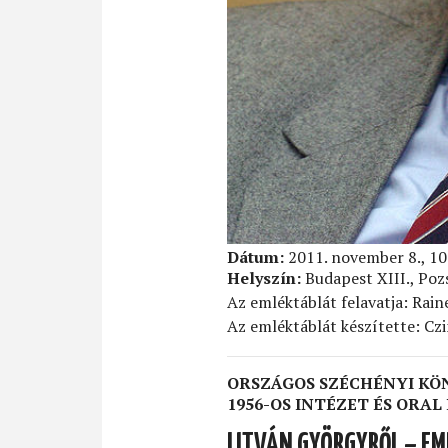
Dátum:
2011. november 8., 10
Helyszín:
Budapest XIII., Poz
Az emléktáblát felavatja: Rain
Az emléktáblát készítette: Cz
ORSZÁGOS SZÉCHÉNYI K
1956-OS INTÉZET ÉS ORA
LITVÁN GYÖRGYRŐL – E