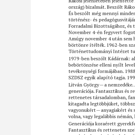
Rákosi jelenlétében jelentette 
ország) bizalmát. Beszólt Ráko
És beszólt még mennyi mindenk
történész- és pedagógusvitájá
Forradalmi Bizottságához, és t
November 4-én fegyvert fogot
Amúgy november 4 után sem ha
börtönre ítélték. 1962-ben sza
Történettudományi Intézet t
1979-ben beszólt Kádárnak: al
bebörtönzése elleni nyílt leve
tevékenységi formájában. 1988
SZDSZ egyik alapító tagja. 199
Litván György — a nemzedéke. 
generációja. Fantasztikus és r
rettenetes társadalomban, fan
kitagadta legtöbbjüket, többsz
vagyonukért — anyagiakért és sz
volna, vagy legalábbis némán,
Generációja koraérett gyerekfej
Fantasztikus és rettenetes sz