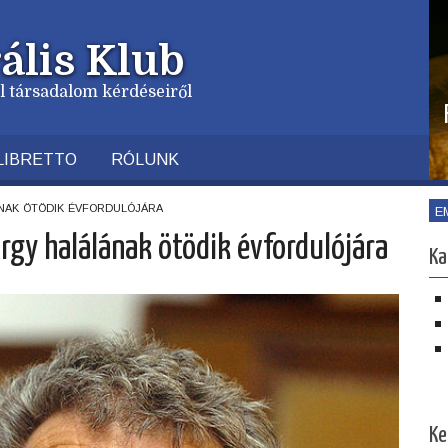
ális Klub
vil társadalom kérdéseiről
LIBRETTO
RÓLUNK
nak ötödik évfordulójára
E
rgy halálának ötödik évfordulójára
Ka
Ke