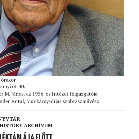
 órakor
sonyi út 40.
er M. János, az 1956-os Intézet főigazgatója
inder Antal, Munkácsy-díjas szobrászművész
ÖNYVTÁR
L HISTORY ARCHÍVUM
MLÉKTÁBLÁJA ELŐTT