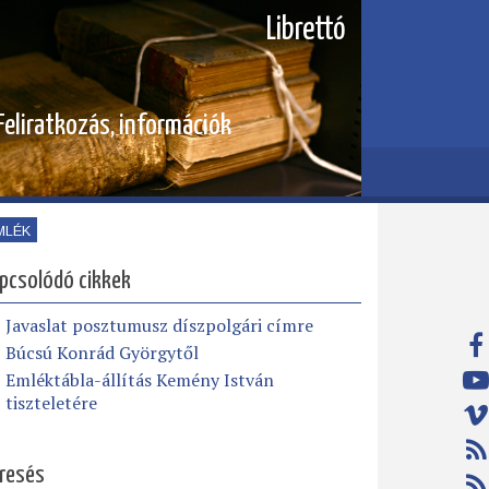
Librettó
Feliratkozás, információk
MLÉK
pcsolódó cikkek
Javaslat posztumusz díszpolgári címre
Búcsú Konrád Györgytől
Emléktábla-állítás Kemény István
tiszteletére
resés