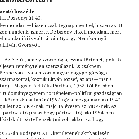
-avató beszéde
II. Pozsonyi út 40.
ll-e mondani — hiszen csak tegnap ment el, hiszen az itt
szen mindenki ismerte. De bizony el kell mondani, mert
lmondani ki is volt Litván György. Nem könnyű
 Litván Györgyöt.
t. Az életút, amely szociológia, eszmetörténet, politika,
teljesen reménytelen szétszálazni. És csaknem
enne van a valamikori magyar nagypolgárság, a
származottai, köztük Litván József, az apa — már a
után) a Magyar Radikális Pártban, 1958-tól Bécsben.
sti tudományegyetem történelem-politikai gazdaságtan
 a középiskolai tanár (1957-ig); a mozgalmár, aki 1947-
agja lett az MKP-nak, majd 19 évesen az MDP-nek. Az
a pártoktató (mi az hogy pártoktató), aki 1954-ben
 kialakult pártellenzék (mi volt akkor az, hogy
us 23-án Budapest XIII. kerületének aktívaülésén