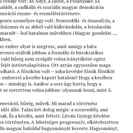
rendje volt: az Adyé, a Jászié, a Polányiaké. És
aládé, a radikális és szociális magyar demokrácia
eneráció eszme- és eszméléstörténete.
gesen személyes ügy volt. Nemzedéki- és önanalízis, a
linizmus és az abból való kiábrándulás, a leszámolás
n maradt — hol hatalmas művekben (Magyar gondolat…,
ékben.
az ember olyat is megtesz, amit amúgy a háta
vesen utálták jobban a formális és bürokratikus
 való hűség nem szolgált volna iránytűként egész
 fejét intézetalapításra. Ott aztán egyszerűen maga
mondható. A főnököm volt — soha kevésbé főnök főnököt
z emberrel a kezébe kapott hatalom? Hogy a kezében
os — mindegy is. Amikor a sors úgy hozta, hogy a
t se szerettem volna jobban: olyannak lenni, mint ő.
generáció, hűség, művek. Mi marad a történész
időt álló. Talán két dolog mégis: a szenvedély, ami
ak. És a kérdés, amit feltett. Litván György kérdése
s történeten. A lehetséges progresszív, elkötelezetten
ális magyar baloldal hagyományát kereste. Hagyományt,