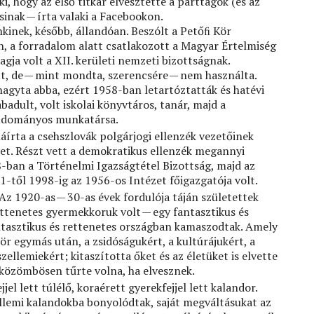
ki, hogy az első titkár elvesztette a párttagok (és az
sinak — írta valaki a Facebookon.
inek, később, állandóan. Beszólt a Petőﬁ Kör
n, a forradalom alatt csatlakozott a Magyar Értelmiség
agja volt a XII. kerületi nemzeti bizottságnak.
t, de — mint mondta, szerencsére — nem használta.
gyta abba, ezért 1958-ban letartóztatták és hatévi
badult, volt iskolai könyvtáros, tanár, majd a
udományos munkatársa.
áírta a csehszlovák polgárjogi ellenzék vezetőinek
let. Részt vett a demokratikus ellenzék megannyi
-ban a Történelmi Igazságtétel Bizottság, majd az
1-től 1998-ig az 1956-os Intézet főigazgatója volt.
Az 1920-as — 30-as évek fordulója táján születettek
ettenetes gyermekkoruk volt — egy fantasztikus és
tasztikus és rettenetes országban kamaszodtak. Amely
ör egymás után, a zsidóságukért, a kultúrájukért, a
ellemiekért; kitaszította őket és az életüket is elvette
 közömbösen tűrte volna, ha elvesznek.
jel lett túlélő, koraérett gyerekfejjel lett kalandor.
ellemi kalandokba bonyolódtak, saját megváltásukat az