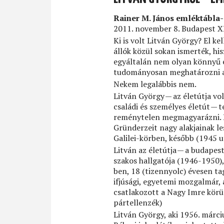
Rainer M. János emléktábla
2011. november 8. Budapest XI
Ki is volt Litván György? El ke
állók közül sokan ismerték, hi
egyáltalán nem olyan könnyű e
tudományosan meghatározni a
Nekem legalábbis nem.
Litván György — az életútja vol
családi és személyes életút — 
reménytelen megmagyarázni. B
Gründerzeit nagy alakjainak le
Galilei-körben, később (1945 
Litván az életútja — a budape
szakos hallgatója (1946-1950),
ben, 18 (tizennyolc) évesen t
ifjúsági, egyetemi mozgalmár, 
csatlakozott a Nagy Imre körül
pártellenzék)
Litván György, aki 1956. márci