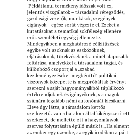
Példátlanul termékeny időszak volt ez,
jelentős vizsgálatok – társadalmi rétegződés,
gazdasági vezetők, munkások, szegények,
cigányok – egész sorát végezte el. Ezeket a
kutatásokat a tematikai sokféleség ellenére
erős szemléleti egység jellemezte.
Mindegyikben a meghatározó célkitűzések
egyike volt azoknak az eszközöknek,
eljárásoknak, törekvéseknek a minél alaposabb
feltárása, amelyekkel a társadalom tagjai, és
különböző csoportjai a „szabad
kezdeményezéseket megbénító” politikai
viszonyok közepette is megpróbáltak érvényt
szerezni a saját hagyományaikból táplálkozó
értékrendjüknek és igényeiknek, s a maguk
számára legalább némi autonómiát kicsikarni.
Eleve úgy látta, a társadalom kettős
szerkezetű: van a hatalom által kikényszerített
szerkezet, de mellette ott a hagyományok
szerves folytatására épülő másik is. „Ha elment
az ember egy üzembe, az egyik irodában a párt