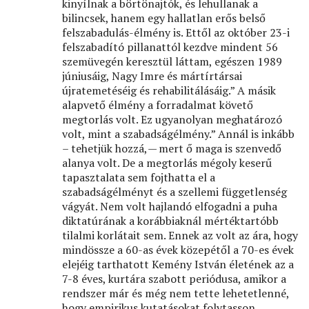
kinyílnak a börtönajtók, és lehullanak a
bilincsek, hanem egy hallatlan erős belső
felszabadulás-élmény is. Ettől az október 23-i
felszabadító pillanattól kezdve mindent 56
szemüvegén keresztül láttam, egészen 1989
júniusáig, Nagy Imre és mártírtársai
újratemetéséig és rehabilitálásáig.” A másik
alapvető élmény a forradalmat követő
megtorlás volt. Ez ugyanolyan meghatározó
volt, mint a szabadságélmény.” Annál is inkább
– tehetjük hozzá, — mert ő maga is szenvedő
alanya volt. De a megtorlás mégoly keserű
tapasztalata sem fojthatta el a
szabadságélményt és a szellemi függetlenség
vágyát. Nem volt hajlandó elfogadni a puha
diktatúrának a korábbiaknál mértéktartóbb
tilalmi korlátait sem. Ennek az volt az ára, hogy
mindössze a 60-as évek közepétől a 70-es évek
elejéig tarthatott Kemény István életének az a
7-8 éves, kurtára szabott periódusa, amikor a
rendszer már és még nem tette lehetetlenné,
hogy empirikus kutatásokat folytasson.