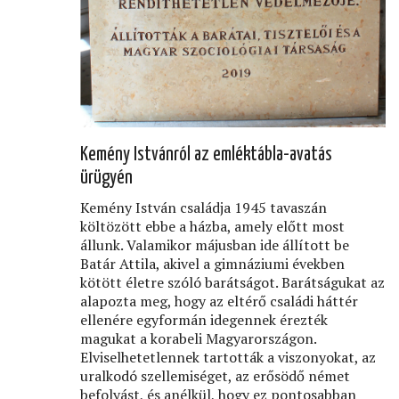
Kemény Istvánról az emléktábla-avatás
ürügyén
Kemény István családja 1945 tavaszán
költözött ebbe a házba, amely előtt most
állunk. Valamikor májusban ide állított be
Batár Attila, akivel a gimnáziumi években
kötött életre szóló barátságot. Barátságukat az
alapozta meg, hogy az eltérő családi háttér
ellenére egyformán idegennek érezték
magukat a korabeli Magyarországon.
Elviselhetetlennek tartották a viszonyokat, az
uralkodó szellemiséget, az erősödő német
befolyást, és anélkül, hogy ez pontosabban