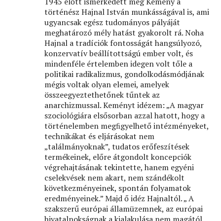
1945 előtt ismerkedett meg Kemény a
történész Hajnal István munkásságával is, ami
ugyancsak egész tudományos pályáját
meghatározó mély hatást gyakorolt rá. Noha
Hajnal a tradíciók fontosságát hangsúlyozó,
konzervatív beállítottságú ember volt, és
mindenféle értelemben idegen volt tőle a
politikai radikalizmus, gondolkodásmódjának
mégis voltak olyan elemei, amelyek
összeegyeztethetőnek tűntek az
anarchizmussal. Keményt idézem: „A magyar
szociológiára elsősorban azzal hatott, hogy a
történelemben megﬁgyelhető intézményeket,
technikákat és eljárásokat nem
„találmányoknak”, tudatos erőfeszítések
termékeinek, előre átgondolt koncepciók
végrehajtásának tekintette, hanem egyéni
cselekvések nem akart, nem szándékolt
következményeinek, spontán folyamatok
eredményeinek.” Majd ő idéz Hajnaltól. „ A
szakszerű európai államüzemnek, az európai
hivatalnokságnak a kialakulása nem magától