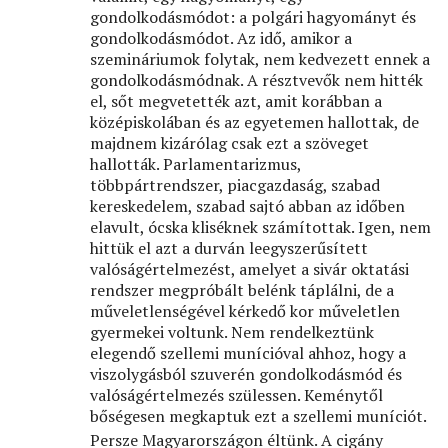
gondolkodásmódot: a polgári hagyományt és
gondolkodásmódot. Az idő, amikor a
szemináriumok folytak, nem kedvezett ennek a
gondolkodásmódnak. A résztvevők nem hitték
el, sőt megvetették azt, amit korábban a
középiskolában és az egyetemen hallottak, de
majdnem kizárólag csak ezt a szöveget
hallották. Parlamentarizmus,
többpártrendszer, piacgazdaság, szabad
kereskedelem, szabad sajtó abban az időben
elavult, ócska kliséknek számítottak. Igen, nem
hittük el azt a durván leegyszerűsített
valóságértelmezést, amelyet a sivár oktatási
rendszer megpróbált belénk táplálni, de a
műveletlenségével kérkedő kor műveletlen
gyermekei voltunk. Nem rendelkeztünk
elegendő szellemi munícióval ahhoz, hogy a
viszolygásból szuverén gondolkodásmód és
valóságértelmezés szülessen. Keménytől
bőségesen megkaptuk ezt a szellemi muníciót.
Persze Magyarországon éltünk. A cigány