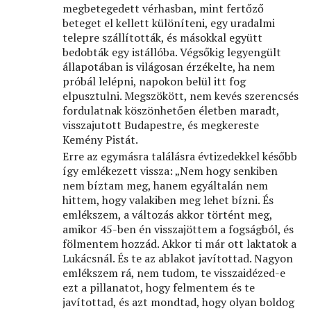
megbetegedett vérhasban, mint fertőző
beteget el kellett különíteni, egy uradalmi
telepre szállították, és másokkal együtt
bedobták egy istállóba. Végsőkig legyengült
állapotában is világosan érzékelte, ha nem
próbál lelépni, napokon belül itt fog
elpusztulni. Megszökött, nem kevés szerencsés
fordulatnak köszönhetően életben maradt,
visszajutott Budapestre, és megkereste
Kemény Pistát.
Erre az egymásra találásra évtizedekkel később
így emlékezett vissza: „Nem hogy senkiben
nem bíztam meg, hanem egyáltalán nem
hittem, hogy valakiben meg lehet bízni. És
emlékszem, a változás akkor történt meg,
amikor 45-ben én visszajöttem a fogságból, és
fölmentem hozzád. Akkor ti már ott laktatok a
Lukácsnál. És te az ablakot javítottad. Nagyon
emlékszem rá, nem tudom, te visszaidézed-e
ezt a pillanatot, hogy felmentem és te
javítottad, és azt mondtad, hogy olyan boldog