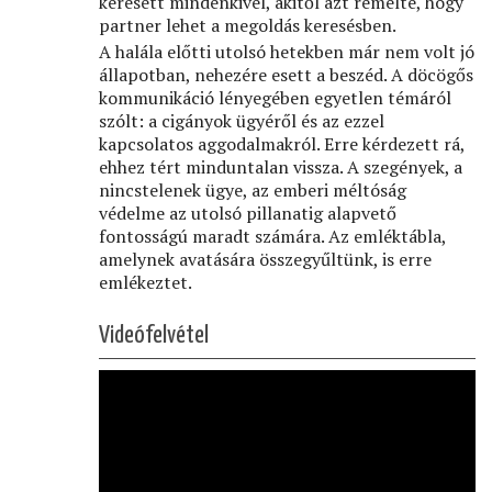
keresett mindenkivel, akitől azt remélte, hogy
partner lehet a megoldás keresésben.
A halála előtti utolsó hetekben már nem volt jó
állapotban, nehezére esett a beszéd. A döcögős
kommunikáció lényegében egyetlen témáról
szólt: a cigányok ügyéről és az ezzel
kapcsolatos aggodalmakról. Erre kérdezett rá,
ehhez tért minduntalan vissza. A szegények, a
nincstelenek ügye, az emberi méltóság
védelme az utolsó pillanatig alapvető
fontosságú maradt számára. Az emléktábla,
amelynek avatására összegyűltünk, is erre
emlékeztet.
Videófelvétel