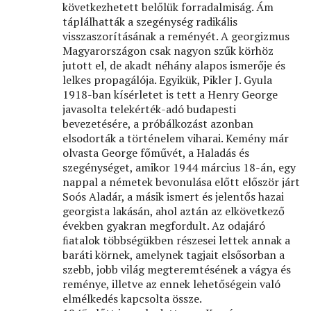
következhetett belőlük forradalmiság. Ám
táplálhatták a szegénység radikális
visszaszorításának a reményét. A georgizmus
Magyarországon csak nagyon szűk körhöz
jutott el, de akadt néhány alapos ismerője és
lelkes propagálója. Egyikük, Pikler J. Gyula
1918-ban kísérletet is tett a Henry George
javasolta telekérték-adó budapesti
bevezetésére, a próbálkozást azonban
elsodorták a történelem viharai. Kemény már
olvasta George főművét, a Haladás és
szegénységet, amikor 1944 március 18-án, egy
nappal a németek bevonulása előtt először járt
Soós Aladár, a másik ismert és jelentős hazai
georgista lakásán, ahol aztán az elkövetkező
években gyakran megfordult. Az odajáró
ﬁatalok többségükben részesei lettek annak a
baráti körnek, amelynek tagjait elsősorban a
szebb, jobb világ megteremtésének a vágya és
reménye, illetve az ennek lehetőségein való
elmélkedés kapcsolta össze.