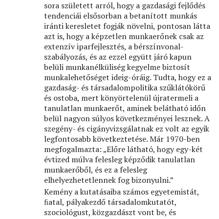
sora született arról, hogy a gazdasági fejlődés
tendenciái elsősorban a betanított munkás
iránti keresletet fogják növelni, pontosan látta
azt is, hogy a képzetlen munkaerőnek csak az
extenzív iparfejlesztés, a bérszínvonal-
szabályozás, és az ezzel együtt járó kapun
belüli munkanélküliség kegyelme biztosít
munkalehetőséget ideig-óráig. Tudta, hogy ez a
gazdaság- és társadalompolitika szűklátókörű
és ostoba, mert könyörtelenül újratermeli a
tanulatlan munkaerőt, aminek belátható időn
belül nagyon súlyos következményei lesznek. A
szegény- és cigányvizsgálatnak ez volt az egyik
legfontosabb következtetése. Már 1970-ben
megfogalmazta: „Előre látható, hogy egy-két
évtized múlva felesleg képződik tanulatlan
munkaerőből, és ez a felesleg
elhelyezhetetlennek fog bizonyulni.”
Kemény a kutatásaiba számos egyetemistát,
ﬁatal, pályakezdő társadalomkutatót,
szociológust, közgazdászt vont be, és