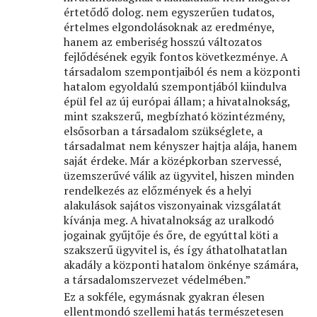
értetődő dolog. nem egyszerűen tudatos,
értelmes elgondolásoknak az eredménye,
hanem az emberiség hosszú változatos
fejlődésének egyik fontos következménye. A
társadalom szempontjaiból és nem a központi
hatalom egyoldalú szempontjából kiindulva
épül fel az új európai állam; a hivatalnokság,
mint szakszerű, megbízható közintézmény,
elsősorban a társadalom szükséglete, a
társadalmat nem kényszer hajtja alája, hanem
saját érdeke. Már a középkorban szervessé,
üzemszerűvé válik az ügyvitel, hiszen minden
rendelkezés az előzmények és a helyi
alakulások sajátos viszonyainak vizsgálatát
kívánja meg. A hivatalnokság az uralkodó
jogainak gyűjtője és őre, de egyúttal köti a
szakszerű ügyvitel is, és így áthatolhatatlan
akadály a központi hatalom önkénye számára,
a társadalomszervezet védelmében.”
Ez a sokféle, egymásnak gyakran élesen
ellentmondó szellemi hatás természetesen