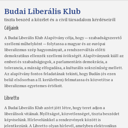
Budai Liberális Klub
tiszta beszéd a közélet és a civil társadalom kérdéseiről
Céljaink
A Budai Liberális Klub Alapítvány célja, hogy — szabadságszerető
szellemi műhelyként — folytassa a magyar és az európai
liberalizmus szép hagyományait, a rendszerváltás előtti
demokratikus ellenzék szellemi örökségét. Alapítványunk kiáll az
emberi és szabadságjogok, a parlamentáris demokrácia, a
tolerancia, a másság elfogadása, a kulturális sokszínűség mellett.
Az alapítvány fontos feladatának tekinti, hogy Budán (és ezen
belül elsősorban a II. kerületben) felmutassa és közvetítse a
liberalizmus egyetemes értékeit.
Libretto
A Budai Liberális Klub azért jött létre, hogy teret adjon a
liberálisok vitáinak. Nyíltságot, közvetlenséget, tiszta beszédet
képviselünk. Hírlevelünkkel a rendezvények között is
jelentkezünk. A Libretto olyan hírlevél, amelyben elektronikus