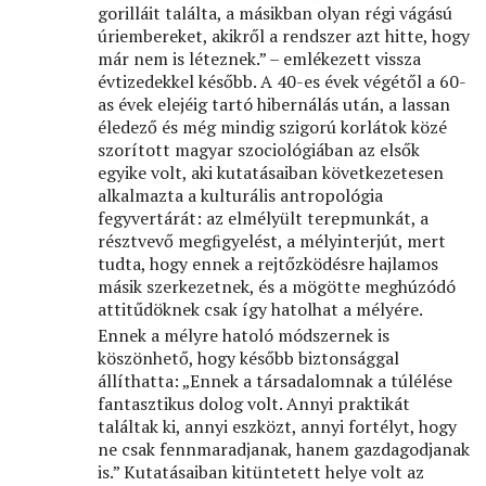
gorilláit találta, a másikban olyan régi vágású
úriembereket, akikről a rendszer azt hitte, hogy
már nem is léteznek.” – emlékezett vissza
évtizedekkel később. A 40-es évek végétől a 60-
as évek elejéig tartó hibernálás után, a lassan
éledező és még mindig szigorú korlátok közé
szorított magyar szociológiában az elsők
egyike volt, aki kutatásaiban következetesen
alkalmazta a kulturális antropológia
fegyvertárát: az elmélyült terepmunkát, a
résztvevő megﬁgyelést, a mélyinterjút, mert
tudta, hogy ennek a rejtőzködésre hajlamos
másik szerkezetnek, és a mögötte meghúzódó
attitűdöknek csak így hatolhat a mélyére.
Ennek a mélyre hatoló módszernek is
köszönhető, hogy később biztonsággal
állíthatta: „Ennek a társadalomnak a túlélése
fantasztikus dolog volt. Annyi praktikát
találtak ki, annyi eszközt, annyi fortélyt, hogy
ne csak fennmaradjanak, hanem gazdagodjanak
is.” Kutatásaiban kitüntetett helye volt az