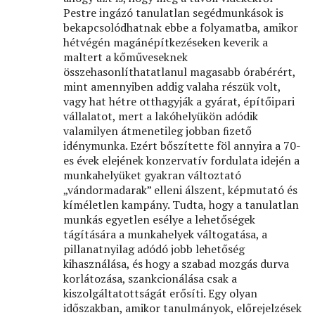
Pestre ingázó tanulatlan segédmunkások is
bekapcsolódhatnak ebbe a folyamatba, amikor
hétvégén magánépítkezéseken keverik a
maltert a kőműveseknek
összehasonlíthatatlanul magasabb órabérért,
mint amennyiben addig valaha részük volt,
vagy hat hétre otthagyják a gyárat, építőipari
vállalatot, mert a lakóhelyükön adódik
valamilyen átmenetileg jobban ﬁzető
idénymunka. Ezért bőszítette föl annyira a 70-
es évek elejének konzervatív fordulata idején a
munkahelyüket gyakran változtató
„vándormadarak” elleni álszent, képmutató és
kíméletlen kampány. Tudta, hogy a tanulatlan
munkás egyetlen esélye a lehetőségek
tágítására a munkahelyek váltogatása, a
pillanatnyilag adódó jobb lehetőség
kihasználása, és hogy a szabad mozgás durva
korlátozása, szankcionálása csak a
kiszolgáltatottságát erősíti. Egy olyan
időszakban, amikor tanulmányok, előrejelzések