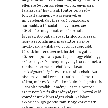
megtorlással. Azt gondolom, hogy ﬁatal koruk
ellenére 56 fontos elem volt az egymásra
találásban.” Egy másik fontos tényező –
folytatta Kemény – a szegények és
nincstelenek ügyéhez való vonzódás. A
harmadik: a társadalmi egyenjogúság
követelése maguknak és másoknak.
Így igaz. Akkoriban sokat kínlódtunk azzal,
hogy a szocializmus magasztos elvekre
hivatkozik, a valaha volt legigazságosabb
társadalmi rendszernek hirdeti magát, s
közben naponta tapasztaljuk, hogy ebből egy
szó sem igaz. Kemény megvilágította ennek a
rendszer természetéből következő
szükségszerűségét és strukturális okait. Azt
hiszem, valami keveset tanulni is lehetett
tőlem, már csak az életkori különbség miatt is
– sorolta tovább Kemény — ezen a ponton
azért nem kevés álszerénységgel — hozzá való
vonzódásunk lehetséges okait. Valóban,
akkoriban úgy gondoltam, hogy közvetítek
valamit, egy hagyományt, egy