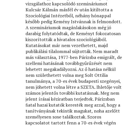
vizsgálathoz kapcsolódó szemináriumot
Kulcsár Kálmán másfél év után kitiltotta a
Szociológiai Intézetből, néhány hónappal
később pedig Kemény Istvánnak is felmondott.
A szemináriumok magánlakásokon még jó
darabig folytatódtak, de Keményt fokozatosan
kiszorították a hivatalos szociológiából.
Kutatásokat már nem vezethetett, majd
publikálási tilalommal sújtották. Nem maradt
más választása, 1977-ben Párizsba emigrált, de
szellemi hatásának továbbgyűrűzését nem
lehetett megakadályozni. Az ő hatása nélkül
nem születhetett volna meg Solt Ottilia
tanulmánya, a 70-es évek budapesti szegényei,
nem jöhetett volna létre a SZETA. Ihletője volt
számos jelentős további kutatásnak. Meg nem
jelent írásai kéziratban terjedtek. Párizsban
ﬁatal hazai kutatók keresték meg azzal, hogy a
tanítványának tekintik magukat, noha azelőtt
személyesen sose találkoztak. Szoros
kapcsolatot tartott fenn a 70-es évek végén