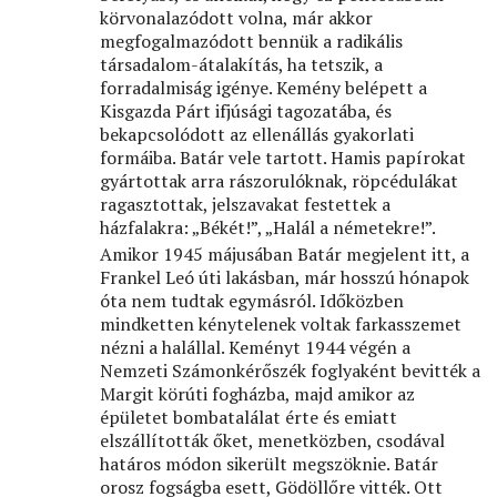
körvonalazódott volna, már akkor
megfogalmazódott bennük a radikális
társadalom-átalakítás, ha tetszik, a
forradalmiság igénye. Kemény belépett a
Kisgazda Párt ifjúsági tagozatába, és
bekapcsolódott az ellenállás gyakorlati
formáiba. Batár vele tartott. Hamis papírokat
gyártottak arra rászorulóknak, röpcédulákat
ragasztottak, jelszavakat festettek a
házfalakra: „Békét!”, „Halál a németekre!”.
Amikor 1945 májusában Batár megjelent itt, a
Frankel Leó úti lakásban, már hosszú hónapok
óta nem tudtak egymásról. Időközben
mindketten kénytelenek voltak farkasszemet
nézni a halállal. Keményt 1944 végén a
Nemzeti Számonkérőszék foglyaként bevitték a
Margit körúti fogházba, majd amikor az
épületet bombatalálat érte és emiatt
elszállították őket, menetközben, csodával
határos módon sikerült megszöknie. Batár
orosz fogságba esett, Gödöllőre vitték. Ott