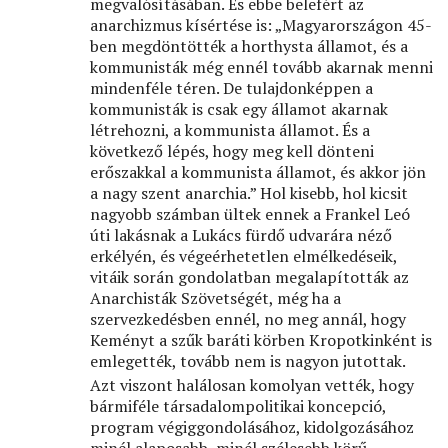
megvalósításában. És ebbe belefért az
anarchizmus kísértése is: „Magyarországon 45-
ben megdöntötték a horthysta államot, és a
kommunisták még ennél tovább akarnak menni
mindenféle téren. De tulajdonképpen a
kommunisták is csak egy államot akarnak
létrehozni, a kommunista államot. És a
következő lépés, hogy meg kell dönteni
erőszakkal a kommunista államot, és akkor jön
a nagy szent anarchia.” Hol kisebb, hol kicsit
nagyobb számban ültek ennek a Frankel Leó
úti lakásnak a Lukács fürdő udvarára néző
erkélyén, és végeérhetetlen elmélkedéseik,
vitáik során gondolatban megalapították az
Anarchisták Szövetségét, még ha a
szervezkedésben ennél, no meg annál, hogy
Keményt a szűk baráti körben Kropotkinként is
emlegették, tovább nem is nagyon jutottak.
Azt viszont halálosan komolyan vették, hogy
bármiféle társadalompolitikai koncepció,
program végiggondolásához, kidolgozásához