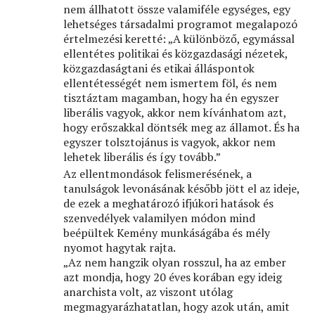
nem állhatott össze valamiféle egységes, egy
lehetséges társadalmi programot megalapozó
értelmezési keretté: „A különböző, egymással
ellentétes politikai és közgazdasági nézetek,
közgazdaságtani és etikai álláspontok
ellentétességét nem ismertem föl, és nem
tisztáztam magamban, hogy ha én egyszer
liberális vagyok, akkor nem kívánhatom azt,
hogy erőszakkal döntsék meg az államot. És ha
egyszer tolsztojánus is vagyok, akkor nem
lehetek liberális és így tovább.”
Az ellentmondások felismerésének, a
tanulságok levonásának később jött el az ideje,
de ezek a meghatározó ifjúkori hatások és
szenvedélyek valamilyen módon mind
beépültek Kemény munkáságába és mély
nyomot hagytak rajta.
„Az nem hangzik olyan rosszul, ha az ember
azt mondja, hogy 20 éves korában egy ideig
anarchista volt, az viszont utólag
megmagyarázhatatlan, hogy azok után, amit