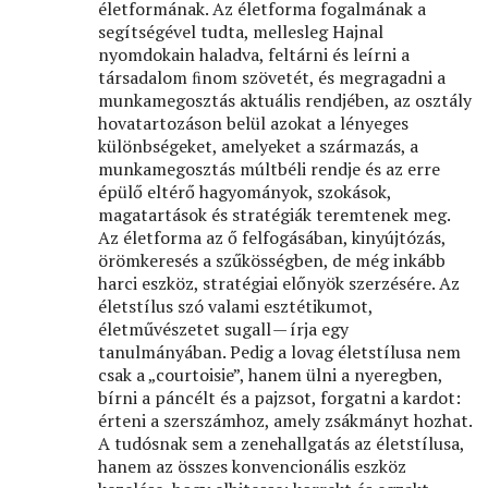
életformának. Az életforma fogalmának a
segítségével tudta, mellesleg Hajnal
nyomdokain haladva, feltárni és leírni a
társadalom ﬁnom szövetét, és megragadni a
munkamegosztás aktuális rendjében, az osztály
hovatartozáson belül azokat a lényeges
különbségeket, amelyeket a származás, a
munkamegosztás múltbéli rendje és az erre
épülő eltérő hagyományok, szokások,
magatartások és stratégiák teremtenek meg.
Az életforma az ő felfogásában, kinyújtózás,
örömkeresés a szűkösségben, de még inkább
harci eszköz, stratégiai előnyök szerzésére. Az
életstílus szó valami esztétikumot,
életművészetet sugall — írja egy
tanulmányában. Pedig a lovag életstílusa nem
csak a „courtoisie”, hanem ülni a nyeregben,
bírni a páncélt és a pajzsot, forgatni a kardot:
érteni a szerszámhoz, amely zsákmányt hozhat.
A tudósnak sem a zenehallgatás az életstílusa,
hanem az összes konvencionális eszköz