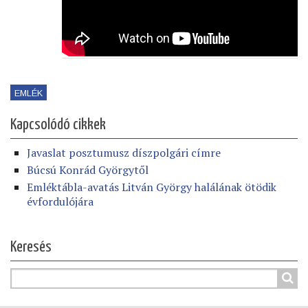
EMLÉK
Kapcsolódó cikkek
Javaslat posztumusz díszpolgári címre
Búcsú Konrád Györgytől
Emléktábla-avatás Litván György halálának ötödik
évfordulójára
Keresés