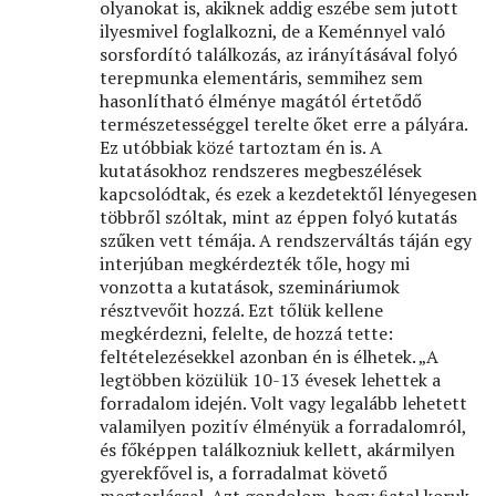
olyanokat is, akiknek addig eszébe sem jutott
ilyesmivel foglalkozni, de a Keménnyel való
sorsfordító találkozás, az irányításával folyó
terepmunka elementáris, semmihez sem
hasonlítható élménye magától értetődő
természetességgel terelte őket erre a pályára.
Ez utóbbiak közé tartoztam én is. A
kutatásokhoz rendszeres megbeszélések
kapcsolódtak, és ezek a kezdetektől lényegesen
többről szóltak, mint az éppen folyó kutatás
szűken vett témája. A rendszerváltás táján egy
interjúban megkérdezték tőle, hogy mi
vonzotta a kutatások, szemináriumok
résztvevőit hozzá. Ezt tőlük kellene
megkérdezni, felelte, de hozzá tette:
feltételezésekkel azonban én is élhetek. „A
legtöbben közülük 10-13 évesek lehettek a
forradalom idején. Volt vagy legalább lehetett
valamilyen pozitív élményük a forradalomról,
és főképpen találkozniuk kellett, akármilyen
gyerekfővel is, a forradalmat követő