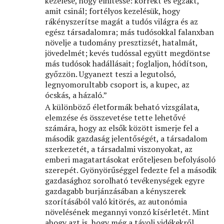
kezelése, hogy elhitesse: korrekt és egzakt,
amit csinál; fortélyos kezelésük, hogy
rákényszerítse magát a tudós világra és az
egész társadalomra; más tudósokkal falanxban
növelje a tudomány presztizsét, hatalmát,
jövedelmét; kevés tudóssal együtt megdöntse
más tudósok hadállásait; foglaljon, hódítson,
győzzön. Ugyanezt teszi a legutolsó,
legnyomorultabb csoport is, a kupec, az
ócskás, a házaló.”
A különböző életformák beható vizsgálata,
elemzése és összevetése tette lehetővé
számára, hogy az elsők között ismerje fel a
második gazdaság jelentőségét, a társadalom
szerkezetét, a társadalmi viszonyokat, az
emberi magatartásokat erőteljesen befolyásoló
szerepét. Gyönyörűséggel fedezte fel a második
gazdasághoz sorolható tevékenységek egyre
gazdagabb burjánzásában a kényszerek
szorításából való kitörés, az autonómia
növelésének megannyi vonzó kísérletét. Mint
ahogy azt is, hogy még a távoli vidékekről