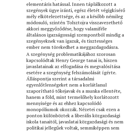
elementáris hatással. Innen táplálkozott a
szegények ügye iránti, egész életét végigkísérő
mély elkötelezettsége, és az a később némileg
módosuló, szintén Tolsztojra visszavezethető
akkori meggyőződése, hogy valamiféle
általános igazságossági szempontból mindig a
szegényeknek van igazuk, és tisztességes
ember nem törekedhet a meggazdagodásra.
A szegénység problematikájához szorosan
kapcsolódtak Henry George tanai is, hiszen
javaslatainak az elfogadása és megvalósítása
esetére a szegénység felszámolását ígérte.
Álláspontja szerint a társadalmi
egyenlőtlenségeket nem a korlátlanul
szaporítható tőkejavak és a munka ellentéte,
hanem a föld, mint termelőhely korlátozott
mennyisége és az ehhez kapcsolódó
monopóliumok okozzák. Nézetei csak ezen a
ponton különböztek a liberális közgazdasági
iskola tanaitól, javaslatai közgazdasági és nem
politikai jellegűek voltak, semmiképpen sem