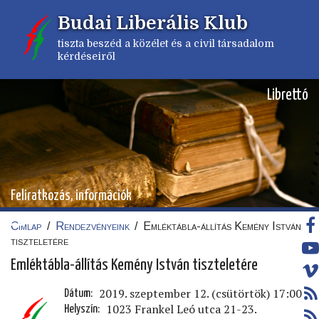
Ugrás
Budai Liberális Klub
a
tartalomra
tiszta beszéd a közélet és a civil társadalom
kérdéseiről
Librettó
Feliratkozás, információk
Címlap
/
Rendezvényeink
/
Emléktábla-állítás Kemény István
Morzsa
tiszteletére
Emléktábla-állítás Kemény István tiszteletére
2019. szeptember 12. (csütörtök) 17:00
Dátum
1023 Frankel Leó utca 21-23.
Helyszín