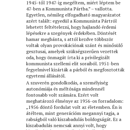
1945-től 1947-ig megéltem, miért léptem be
47-ben a Kommunista Pártba.” – vallotta.
Egyetlen, némileg elfogadható magyarázatot
azért talált: egyedül a Kommunista Pártról
lehetett feltételezni, hogy hajlandó érdemi
lépésekre a szegények érdekében. Döntését
hamar megbánta, s attól kezdve többször
voltak olyan provokációnak szánt és minősülő
gesztusai, amelyek szükségszerűen vezettek
oda, hogy önmagát írta ki a privilegizált
kommunista szellemi elit soraiból. 1951-ben
fegyelmivel kizárták a párból és megfosztották
egyetemi állásától.
A szuverén gondolkodás, a személyiség
autonómiája és méltósága mindennél
fontosabb volt számára. Ezért volt
meghatározó élménye az 1956-os forradalom:
„1956 döntő fordulat volt az életemben. Én is
átéltem, mint generációm megannyi tagja, a
rabságból való kiszabadulás boldogságát. Ez a
kiszabadulás nemcsak annyi volt, hogy