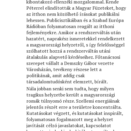
kibontakozó ellenzéki mozgalommal. Kende
Péterrel elindították a Magyar Füzeteket, hogy
az itthon nem közölhető írásokat publikálni
lehessen. Publicisztikáiban és a Szabad Európa
Rádióban folyamatosan reagált az itthoni
fejleményekre. Amikor a rendszerváltás után
hazatért, naprakész ismeretekkel rendelkezett
a magyarországi helyzetről, s így felelősséggel
szólhatott hozzá a rendszerváltás utáni
átalakulás alapvető kérdéseihez. Főtanácsosi
szerepet vállalt a Demszky Gábor vezette
Városházán, tevékeny részese lett a
politikának, amit addig csak
társadalomtudósként elemzett, bírált.
Nála jobban senki sem tudta, hogy milyen
tragikus helyzetbe került a magyarországi
romák túlnyomó része. Szellemi energiáinak
jelentős részét erre a területre koncentrálta.
Kutatásokat végzett, és kutatásokat inspirált,
folyamatosan fogalmazott meg a helyzet
javítását célzó javaslatokat, kapcsolatot