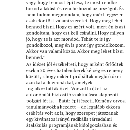
vagy, hogy te most építesz, te most rendbe
hozod a lakást és rendbe hozod az országot. És
nem tudom megmondani, hogy miért, egyszer
csak elöntött valami szeretet. Hogy meg lehet
benned bízni. Hogy ez azért volt, mert én is azt
gondoltam, hogy ezt kell csinálni. Hogy milyen
jó, hogy te is azt mondod. Tehát te is így
gondolkozol, meg én is pont így gondolkozom.
Akkor van valami közös. Akkor meg lehet bízni
benned.”
Az idézet jól érzékelteti, hogy miként őrlődtek
ezek a 20 éves ﬁatalemberek kétség és remény
között, s hogy miként próbáltak megbirkózni
azokkal a dilemmákkal, amelyek
foglalkoztatták őket. Vonzotta őket az
autonómiát biztosító szaktudásra alapozott
polgári lét is, — Batár építészeti, Kemény orvosi
tanulmányokba kezdett — de legalább ekkora
csábítás volt az is, hogy szerepet játsszanak
egy kívánatos irányú radikális társadalmi
átalakulás programjának kidolgozásában és