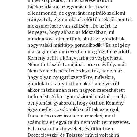
minél alaposabb, minél szélesebb körű
tájékozódásra, az egymásnak sokszor
ellentmondó, de egyaránt inspiráló szellemi
irányzatok, elgondolások előítéletektől mentes
megismerésére van szükség. „De azért az
lényeges, hogy abban az időszakban, mi
mindenhova elmentünk, ahol azt gondoltuk,
hogy valaki másképp gondolkodik.” Ez az igény
már a gimnáziumi években megfogalmazódott.
Kemény beült a könyvtárba és végigolvasta
Németh László Tanújának összes évfolyamát.
Nem Németh nézetei érdekelték, hanem az,
hogy olyan nyugati szerzőkre, művekre,
gondolatokra nyitott ablakot, amelyekről
akkor máshonnan nem nagyon szerezhetett
tudomást. Akkori gimnáziumi barátaira mély
benyomást gyakorolt, hogy otthon Kemény
ágya mellett oszlopokban álltak az angol,
francia és orosz irodalom remekei, mert
számukra ez egyáltalán nem volt természetes.
Falta ezeket a könyveket, és különösen
Dosztojevszkij és Tolsztoj művei voltak rá