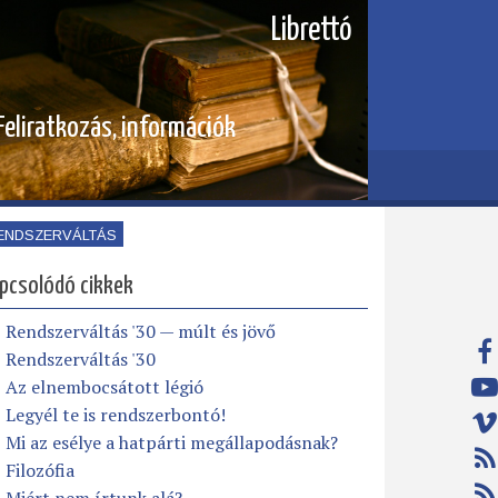
Librettó
Feliratkozás, információk
ENDSZERVÁLTÁS
pcsolódó cikkek
Rendszerváltás '30 — múlt és jövő
Rendszerváltás '30
Az elnembocsátott légió
Legyél te is rendszerbontó!
Mi az esélye a hatpárti megállapodásnak?
Filozófia