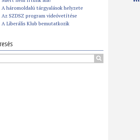
Miért nem írtunk alá?
A háromoldalú tárgyalások helyzete
Az SZDSZ program videóvetítése
A Liberális Klub bemutatkozik
resés