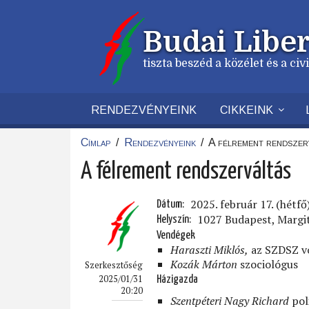
Ugrás
a
Budai Liber
tartalomra
tiszta beszéd a közélet és a ci
RENDEZVÉNYEINK
CIKKEINK
Címlap
/
Rendezvényeink
/
A félrement rendszer
Morzsa
A félrement rendszerváltás
2025. február 17. (hétfő
Dátum
1027 Budapest, Margit 
Helyszín
Vendégek
Haraszti Miklós,
az SZDSZ vo
Kozák Márton
szociológus
Szerkesztőség
2025/01/31
Házigazda
20:20
Szentpéteri Nagy Richard
pol