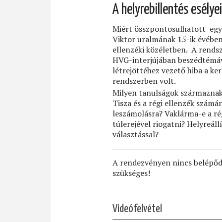
A helyrebillentés esélyei
Miért összpontosulhatott egy
Viktor uralmának 15-ik évében
ellenzéki közéletben. A rendsze
HVG-interjújában beszédtémává
létrejöttéhez vezető hiba a ke
rendszerben volt.
Milyen tanulságok származnak 
Tisza és a régi ellenzék számá
leszámolásra? Vaklárma-e a rég
túlerejével riogatni? Helyreá
választással?
A rendezvényen nincs belépődí
szükséges!
Videófelvétel