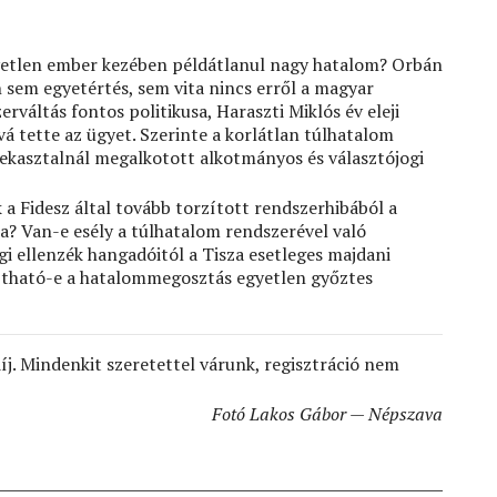
etlen ember kezében példátlanul nagy hatalom? Orbán
 sem egyetértés, sem vita nincs erről a magyar
rváltás fontos politikusa, Haraszti Miklós év eleji
 tette az ügyet. Szerinte a korlátlan túlhatalom
rekasztalnál megalkotott alkotmányos és választójogi
a Fidesz által tovább torzított rendszerhibából a
ra? Van-e esély a túlhatalom rendszerével való
i ellenzék hangadóitól a Tisza esetleges majdani
llítható-e a hatalommegosztás egyetlen győztes
j. Mindenkit szeretettel várunk, regisztráció nem
Fotó Lakos Gábor — Népszava