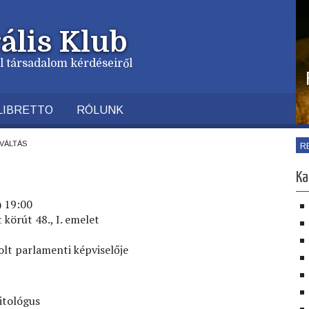
ális Klub
vil társadalom kérdéseiről
LIBRETTO
RÓLUNK
váltás
R
Ka
) 19:00
körút 48., I. emelet
lt parlamenti képviselője
itológus