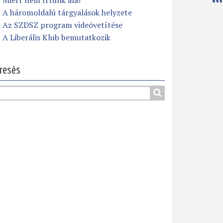
Miért nem írtunk alá?
A háromoldalú tárgyalások helyzete
Az SZDSZ program videóvetítése
A Liberális Klub bemutatkozik
resés