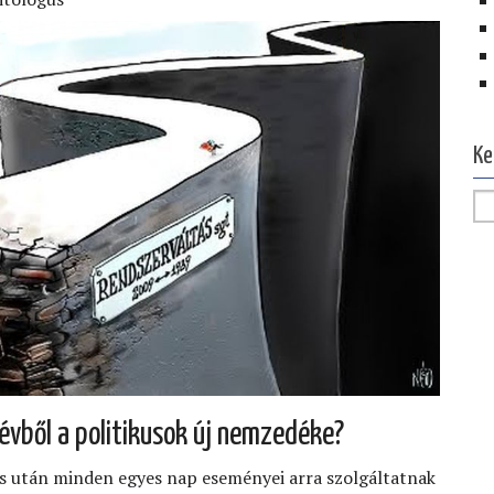
Ke
 évből a politikusok új nemzedéke?
s után minden egyes nap eseményei arra szolgáltatnak