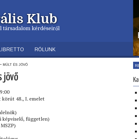
ális Klub
vil társadalom kérdéseiről
LIBRETTO
RÓLUNK
 múlt és jövő
R
 jövő
Ka
19:00
körút 48., I. emelet
lelnök)
 képviselő, független)
, MSZP)
itológus