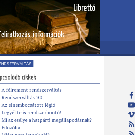
Librettó
Feliratkozás, információk
ENDSZERVÁLTÁS
pcsolódó cikkek
A félrement rendszerváltás
Rendszerváltás '30
Az elnembocsátott légió
Legyél te is rendszerbontó!
Mi az esélye a hatpárti megállapodásnak?
Filozófia