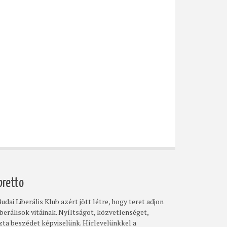
bretto
udai Liberális Klub azért jött létre, hogy teret adjon
iberálisok vitáinak. Nyíltságot, közvetlenséget,
szta beszédet képviselünk. Hírlevelünkkel a