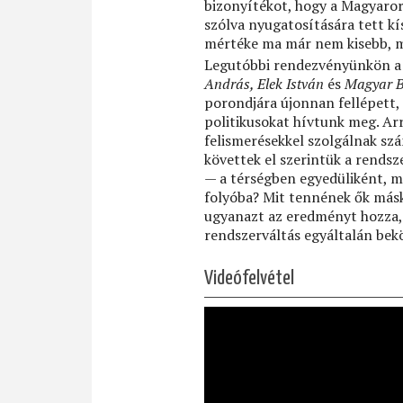
bizonyítékot, hogy a Magyaro
szólva nyugatosítására tett kí
mértéke ma már nem kisebb, mi
Legutóbbi rendezvényünkön a h
András, Elek István
és
Magyar B
porondjára újonnan fellépett, é
politikusokat hívtunk meg. Ar
felismerésekkel szolgálnak sz
követtek el szerintük a rendsz
— a térségben egyedüliként, 
folyóba? Mit tennének ők más
ugyanazt az eredményt hozza, 
rendszerváltás egyáltalán be
Videófelvétel