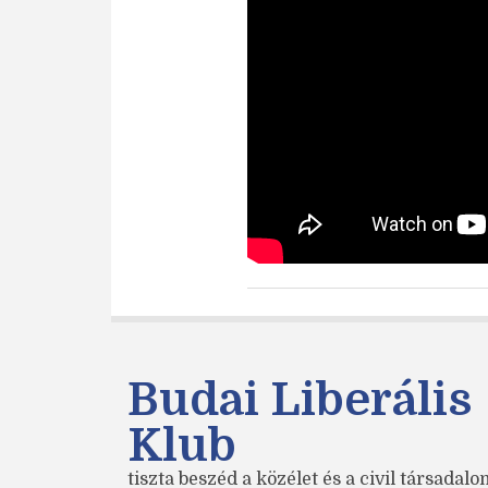
Budai Liberális
Klub
tiszta beszéd a közélet és a civil társadal