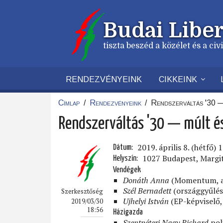
Ugrás
a
Budai Liber
tartalomra
tiszta beszéd a közélet és a ci
RENDEZVÉNYEINK
CIKKEINK
Címlap
/
Rendezvényeink
/
Rendszerváltás '30 —
Morzsa
Rendszerváltás '30 — múlt és
2019. április 8. (hétfő) 
Dátum
1027 Budapest, Margit 
Helyszín
Vendégek
Donáth Anna
(Momentum, a
Szél Bernadett
(országgyűlési
Szerkesztőség
Ujhelyi István
(EP-képviselő
2019/03/30
18:56
Házigazda
Szentpéteri Nagy Richard
pol