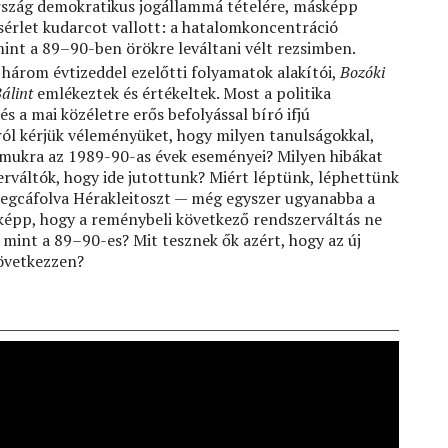
rszág demokratikus jogállammá tételére, másképp
sérlet kudarcot vallott: a hatalomkoncentráció
nt a 89–90-ben örökre leváltani vélt rezsimben.
árom évtizeddel ezelőtti folyamatok alakítói,
Bozóki
álint
emlékeztek és értékeltek. Most a politika
s a mai közéletre erős befolyással bíró ifjú
ról kérjük véleményüket, hogy milyen tanulságokkal,
ámukra az 1989-90-as évek eseményei? Milyen hibákat
erváltók, hogy ide jutottunk? Miért léptünk, léphettünk
megcáfolva Hérakleitoszt — még egyszer ugyanabba a
képp, hogy a reménybeli következő rendszerváltás ne
mint a 89–90-es? Mit tesznek ők azért, hogy az új
következzen?