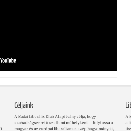
Céljaink
Li
A Budai Liberális Klub Alapítvány célja, hogy —
A B
szabadságszerető szellemi műhelyként — folytassa a
a l
magyar és az európai liberalizmus szép hagyományait,
ti
om