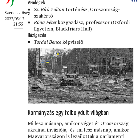
Vendégek
Sz. Bíró Zoltán
történész, Oroszország-
Szerkesztőség
szakértő
2022/03/12
Róna Péter
közgazdász, professzor (Oxfordi
21:55
Egyetem, Blackfriars Hall)
Házigazda
Tordai Bence
képviselő
Kormányzás egy felbolydult világban
Mi lesz másnap, amikor véget ér Oroszország
ukrajnai inváziója, és mi lesz másnap, amikor
Magyarországon is lezajlottak a parlamenti