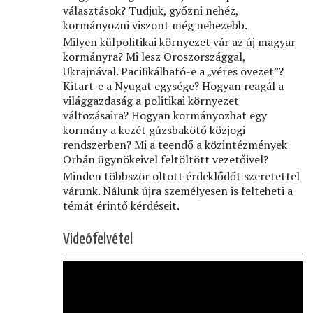
választások? Tudjuk, győzni nehéz,
kormányozni viszont még nehezebb.
Milyen külpolitikai környezet vár az új magyar
kormányra? Mi lesz Oroszországgal,
Ukrajnával. Paciﬁkálható-e a „véres övezet”?
Kitart-e a Nyugat egysége? Hogyan reagál a
világgazdaság a politikai környezet
változásaira? Hogyan kormányozhat egy
kormány a kezét gúzsbakötő közjogi
rendszerben? Mi a teendő a közintézmények
Orbán ügynökeivel feltöltött vezetőivel?
Minden többször oltott érdeklődőt szeretettel
várunk. Nálunk újra személyesen is felteheti a
témát érintő kérdéseit.
Videófelvétel