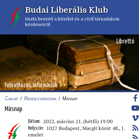
Ugrás
Budai Liberális Klub
a
tartalomra
tiszta beszéd a közélet és a civil társadalom
kérdéseiről
Librettó
Feliratkozás, információk
Címlap
/
Rendezvényeink
/
Másnap
Morzsa
Másnap
2022. március 21. (hétfő) 19:00
Dátum
1027 Budapest, Margit körút 48., I.
Helyszín
emelet