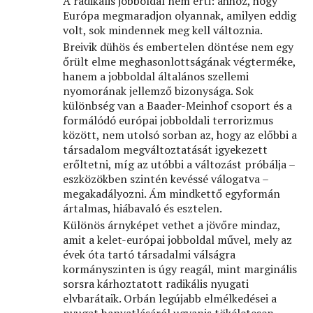
A radikális jobboldal nem érti: ahhoz, hogy
Európa megmaradjon olyannak, amilyen eddig
volt, sok mindennek meg kell változnia.
Breivik dühös és embertelen döntése nem egy
őrült elme meghasonlottságának végterméke,
hanem a jobboldal általános szellemi
nyomorának jellemző bizonysága. Sok
különbség van a Baader-Meinhof csoport és a
formálódó európai jobboldali terrorizmus
között, nem utolsó sorban az, hogy az előbbi a
társadalom megváltoztatását igyekezett
erőltetni, míg az utóbbi a változást próbálja –
eszközökben szintén kevéssé válogatva –
megakadályozni. Ám mindkettő egyformán
ártalmas, hiábavaló és esztelen.
Különös árnyképet vethet a jövőre mindaz,
amit a kelet-európai jobboldal művel, mely az
évek óta tartó társadalmi válságra
kormányszinten is úgy reagál, mint marginális
sorsra kárhoztatott radikális nyugati
elvbarátaik. Orbán legújabb elmélkedései a