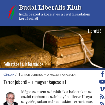
Ugrás
Budai Liberális Klub
a
tartalomra
tiszta beszéd a közélet és a civil társadalom
kérdéseiről
Librettó
Feliratkozás, információk
Címlap
/
Terror jobbról – a magyar kapcsolat
Morzsa
Terror jobbról – a magyar kapcsolat
Még össze sem számlálták a halottakat az
oszlói robbantás színhelyén, illetve Utøya
szigetén, sokan már az iszlám terrorizmus