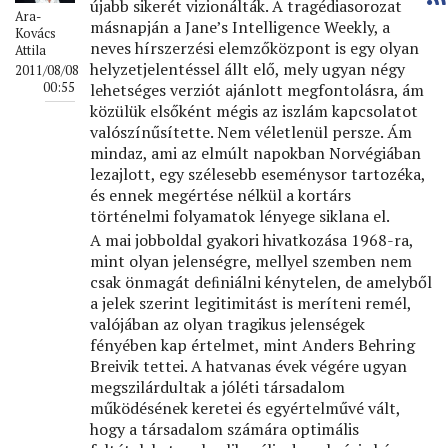
újabb sikerét vizionálták. A tragédiasorozat
Ara-
másnapján a Jane’s Intelligence Weekly, a
Kovács
neves hírszerzési elemzőközpont is egy olyan
Attila
helyzetjelentéssel állt elő, mely ugyan négy
2011/08/08
00:55
lehetséges verziót ajánlott megfontolásra, ám
közülük elsőként mégis az iszlám kapcsolatot
valószínűsítette. Nem véletlenül persze. Ám
mindaz, ami az elmúlt napokban Norvégiában
lezajlott, egy szélesebb eseménysor tartozéka,
és ennek megértése nélkül a kortárs
történelmi folyamatok lényege siklana el.
A mai jobboldal gyakori hivatkozása 1968-ra,
mint olyan jelenségre, mellyel szemben nem
csak önmagát deﬁniálni kénytelen, de amelyből
a jelek szerint legitimitást is meríteni remél,
valójában az olyan tragikus jelenségek
fényében kap értelmet, mint Anders Behring
Breivik tettei. A hatvanas évek végére ugyan
megszilárdultak a jóléti társadalom
működésének keretei és egyértelművé vált,
hogy a társadalom számára optimális