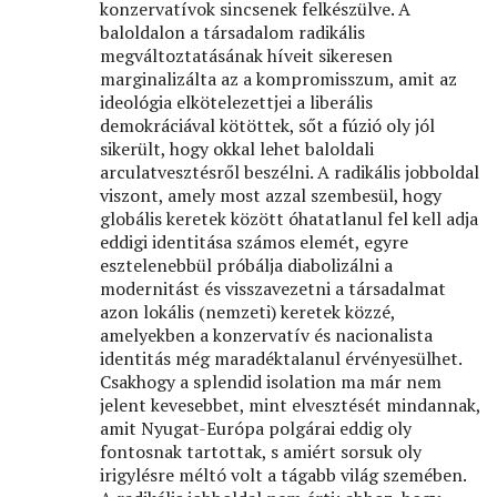
konzervatívok sincsenek felkészülve. A
baloldalon a társadalom radikális
megváltoztatásának híveit sikeresen
marginalizálta az a kompromisszum, amit az
ideológia elkötelezettjei a liberális
demokráciával kötöttek, sőt a fúzió oly jól
sikerült, hogy okkal lehet baloldali
arculatvesztésről beszélni. A radikális jobboldal
viszont, amely most azzal szembesül, hogy
globális keretek között óhatatlanul fel kell adja
eddigi identitása számos elemét, egyre
esztelenebbül próbálja diabolizálni a
modernitást és visszavezetni a társadalmat
azon lokális (nemzeti) keretek közzé,
amelyekben a konzervatív és nacionalista
identitás még maradéktalanul érvényesülhet.
Csakhogy a splendid isolation ma már nem
jelent kevesebbet, mint elvesztését mindannak,
amit Nyugat-Európa polgárai eddig oly
fontosnak tartottak, s amiért sorsuk oly
irigylésre méltó volt a tágabb világ szemében.