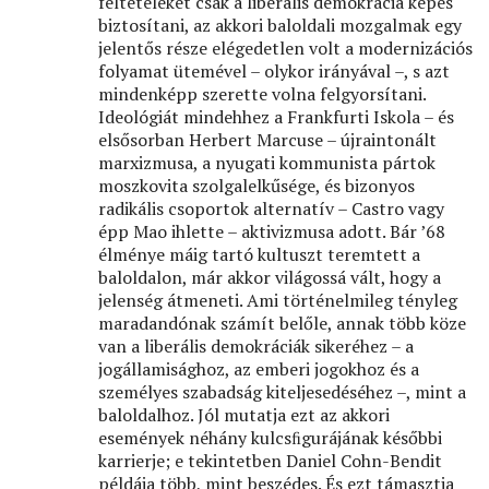
feltételeket csak a liberális demokrácia képes
biztosítani, az akkori baloldali mozgalmak egy
jelentős része elégedetlen volt a modernizációs
folyamat ütemével – olykor irányával –, s azt
mindenképp szerette volna felgyorsítani.
Ideológiát mindehhez a Frankfurti Iskola – és
elsősorban Herbert Marcuse – újraintonált
marxizmusa, a nyugati kommunista pártok
moszkovita szolgalelkűsége, és bizonyos
radikális csoportok alternatív – Castro vagy
épp Mao ihlette – aktivizmusa adott. Bár ’68
élménye máig tartó kultuszt teremtett a
baloldalon, már akkor világossá vált, hogy a
jelenség átmeneti. Ami történelmileg tényleg
maradandónak számít belőle, annak több köze
van a liberális demokráciák sikeréhez – a
jogállamisághoz, az emberi jogokhoz és a
személyes szabadság kiteljesedéséhez –, mint a
baloldalhoz. Jól mutatja ezt az akkori
események néhány kulcsﬁgurájának későbbi
karrierje; e tekintetben Daniel Cohn-Bendit
példája több, mint beszédes. És ezt támasztja