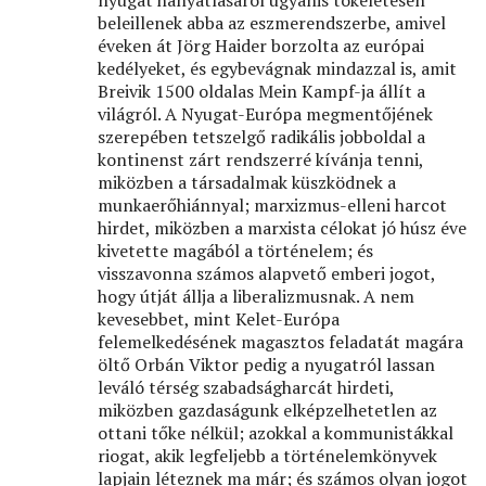
nyugat hanyatlásáról ugyanis tökéletesen
beleillenek abba az eszmerendszerbe, amivel
éveken át Jörg Haider borzolta az európai
kedélyeket, és egybevágnak mindazzal is, amit
Breivik 1500 oldalas Mein Kampf-ja állít a
világról. A Nyugat-Európa megmentőjének
szerepében tetszelgő radikális jobboldal a
kontinenst zárt rendszerré kívánja tenni,
miközben a társadalmak küszködnek a
munkaerőhiánnyal; marxizmus-elleni harcot
hirdet, miközben a marxista célokat jó húsz éve
kivetette magából a történelem; és
visszavonna számos alapvető emberi jogot,
hogy útját állja a liberalizmusnak. A nem
kevesebbet, mint Kelet-Európa
felemelkedésének magasztos feladatát magára
öltő Orbán Viktor pedig a nyugatról lassan
leváló térség szabadságharcát hirdeti,
miközben gazdaságunk elképzelhetetlen az
ottani tőke nélkül; azokkal a kommunistákkal
riogat, akik legfeljebb a történelemkönyvek
lapjain léteznek ma már; és számos olyan jogot