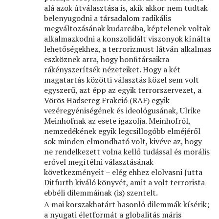
alá azok útválasztása is, akik akkor nem tudtak
belenyugodni a társadalom radikális
megváltozásának kudarcába, képtelenek voltak
alkalmazkodni a konszolidált viszonyok kínálta
lehetőségekhez, a terrorizmust látván alkalmas
eszköznek arra, hogy honﬁtársaikra
rákényszerítsék nézeteiket. Hogy a két
magatartás közötti választás közel sem volt
egyszerű, azt épp az egyik terrorszervezet, a
Vörös Hadsereg Frakció (RAF) egyik
vezéregyéniségének és ideológusának, Ulrike
Meinhofnak az esete igazolja. Meinhofról,
nemzedékének egyik legcsillogóbb elméjéről
sok minden elmondható volt, kivéve az, hogy
ne rendelkezett volna kellő tudással és morális
erővel megítélni választásának
következményeit – elég ehhez elolvasni Jutta
Ditfurth kiváló könyvét, amit a volt terrorista
ebbéli dilemmáinak (is) szentelt.
A mai korszakhatárt hasonló dilemmák kísérik;
a nyugati életformát a globalitás máris