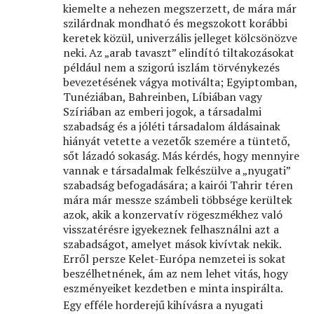
kiemelte a nehezen megszerzett, de mára már
szilárdnak mondható és megszokott korábbi
keretek közül, univerzális jelleget kölcsönözve
neki. Az „arab tavaszt” elindító tiltakozásokat
például nem a szigorú iszlám törvénykezés
bevezetésének vágya motiválta; Egyiptomban,
Tunéziában, Bahreinben, Líbiában vagy
Szíriában az emberi jogok, a társadalmi
szabadság és a jóléti társadalom áldásainak
hiányát vetette a vezetők szemére a tüntető,
sőt lázadó sokaság. Más kérdés, hogy mennyire
vannak e társadalmak felkészülve a „nyugati”
szabadság befogadására; a kairói Tahrir téren
mára már messze számbeli többsége kerültek
azok, akik a konzervatív rögeszmékhez való
visszatérésre igyekeznek felhasználni azt a
szabadságot, amelyet mások kivívtak nekik.
Erről persze Kelet-Európa nemzetei is sokat
beszélhetnének, ám az nem lehet vitás, hogy
eszményeiket kezdetben e minta inspirálta.
Egy efféle horderejű kihívásra a nyugati