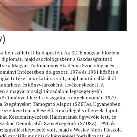
7)
944-ben született Budapesten. Az ELTE magyar-ﬁlozóﬁa
t diplomát, majd szociológusként a Gazdaságkutató
letve a Magyar Tudományos Akadémia Szociológiai és
mányi Intézetében dolgozott. 1974 és 1981 között a
giai Intézet munkatársa volt, majd miután állásából
 tanárként és könyvtárosként tevékenykedett. A
en a magyarországi társadalom legszegényebb
tkörülményeit kezdte vizsgálni, s ennek nyomán 1979-
 a Szegényeket Támogató Alapot (SZETA). Ugyanebben
e szerkeszteni a Beszélő című illegális ellenzéki lapot.
bad Kezdeményezések Hálózatának ügyvivője lett, és
a Szabad Demokraták Szövetségének (SZDSZ). 1990 és
zággyűlési képviselő volt, majd a Wesley János Főiskola
dő szociális munkások képzésével foglalkozott, és