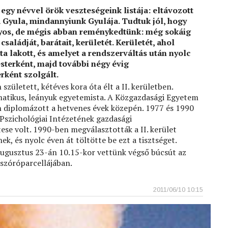
egy névvel örök veszteségeink listája: eltávozott
 Gyula, mindannyiunk Gyulája. Tudtuk jól, hogy
yos, de mégis abban reménykedtünk: még sokáig
családját, barátait, kerületét. Kerületét, ahol
ta lakott, és amelyet a rendszerváltás után nyolc
sterként, majd további négy évig
rként szolgált.
született, kétéves kora óta élt a II. kerületben.
atikus, leányuk egyetemista. A Közgazdasági Egyetem
 diplomázott a hetvenes évek közepén. 1977 és 1990
Pszichológiai Intézetének gazdasági
ese volt. 1990-ben megválasztották a II. kerület
k, és nyolc éven át töltötte be ezt a tisztséget.
augusztus 23-án 10.15-kor vettünk végső búcsút az
szóróparcellájában.
2011/06/10 10:15