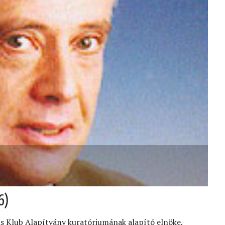
6)
is Klub Alapítvány kuratóriumának alapító elnöke,