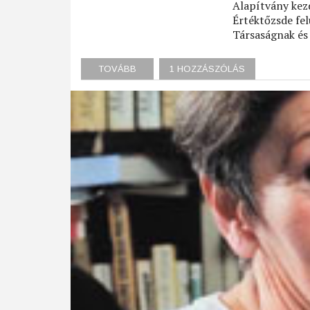
Alapítvány kez
Értéktőzsde fe
Társaságnak és
TOVÁBB
(TARDOS
1 HOZZÁSZÓLÁS
MÁRTON)