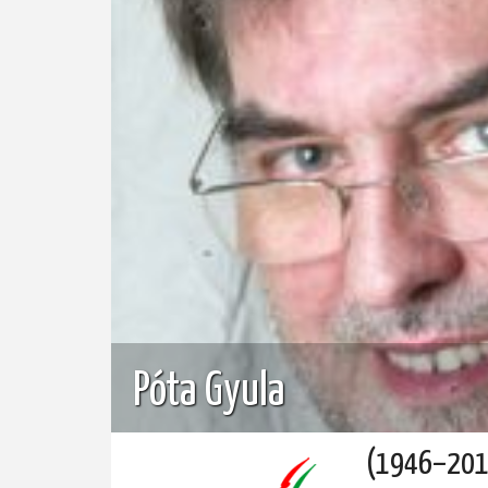
Póta Gyula
(1946–201