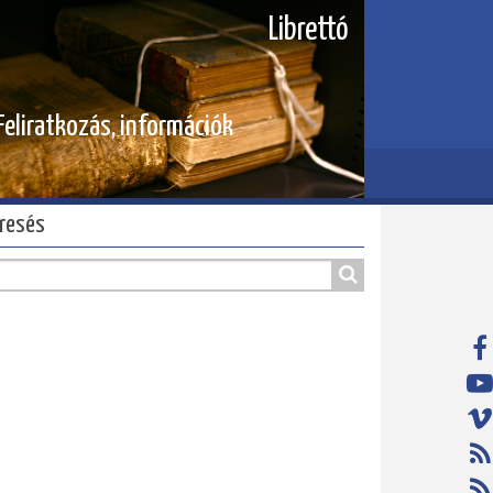
Librettó
Feliratkozás, információk
resés