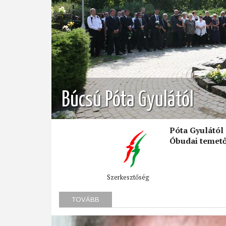
Búcsú Póta Gyulától
Póta Gyulától
Óbudai temető
Szerkesztőség
TOVÁBB
(BÚCSÚ
PÓTA
GYULÁTÓL)