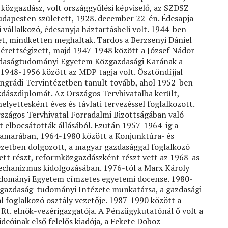
közgazdász, volt országgyűlési képviselő, az SZDSZ
udapesten született, 1928. december 22-én. Édesapja
 vállalkozó, édesanyja háztartásbeli volt. 1944-ben
et, mindketten meghaltak. Tardos a Berzsenyi Dániel
rettségizett, majd 1947-1948 között a József Nádor
daságtudományi Egyetem Közgazdasági Karának a
. 1948-1956 között az MDP tagja volt. Ösztöndíjjal
ingrádi Tervintézetben tanult tovább, ahol 1952-ben
zdászdiplomát. Az Országos Tervhivatalba került,
elyettesként éves és távlati tervezéssel foglalkozott.
szágos Tervhivatal Forradalmi Bizottságában való
t elbocsátották állásából. Ezután 1957-1964-ig a
amarában, 1964-1980 között a Konjunktúra- és
ézetben dolgozott, a magyar gazdasággal foglalkozó
ett részt, reformközgazdászként részt vett az 1968-as
echanizmus kidolgozásában. 1976-tól a Marx Károly
dományi Egyetem címzetes egyetemi docense. 1980-
gazdaság-tudományi Intézete munkatársa, a gazdasági
 foglalkozó osztály vezetője. 1987-1990 között a
Rt. elnök-vezérigazgatója. A Pénzügykutatónál ő volt a
deóinak első felelős kiadója, a Fekete Doboz