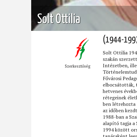
Solt Ottilia
(1944-199
Solt Ottilia 1
szakán szerzet
Intézetben, il
Szerkesztőség
Történelemtudo
Fővárosi Pedagó
elbocsátották,
hetvenes évekb
rétegeinek éle
ben létrehozta
az időben kezdt
1988-ban a Sza
alapító tagja 
1994 között ors
tanáraként leen