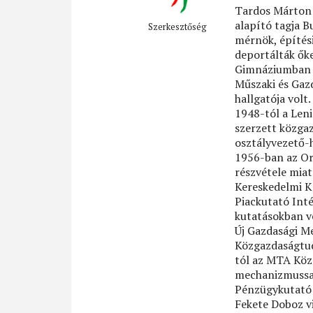
Tardos Márton 
alapító tagja B
Szerkesztőség
mérnök, építési
deportálták ők
Gimnáziumban é
Műszaki és Gaz
hallgatója volt
1948-tól a Len
szerzett közga
osztályvezető-h
1956-ban az Or
részvétele miat
Kereskedelmi K
Piackutató Int
kutatásokban v
Új Gazdasági M
Közgazdaságtu
tól az MTA Köz
mechanizmussal
Pénzügykutató 
Fekete Doboz vi