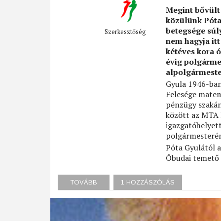
Megint bővült 
közülünk Póta
betegsége súl
Szerkesztőség
nem hagyja itt 
kétéves kora ó
évig polgárme
alpolgármeste
Gyula 1946-ban 
Felesége matem
pénzügy szakán
között az MTA 
igazgatóhelyett
polgármesteréne
Póta Gyulától 
Óbudai temető 
TOVÁBB
(PÓTA
1 HOZZÁSZÓLÁS
GYULA)