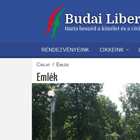
Ugrás
a
Budai Liber
tartalomra
tiszta beszéd a közélet és a ci
RENDEZVÉNYEINK
CIKKEINK
Címlap
/
Emlék
Morzsa
Emlék