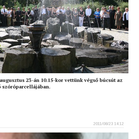
 augusztus 23-án 10.15-kor vettünk végső búcsút az
 szóróparcellájában.
2011/08/23 14:12