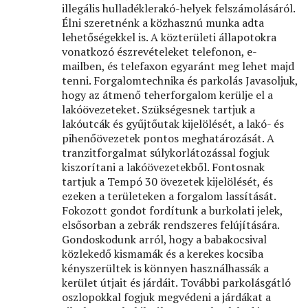
illegális hulladéklerakó-helyek felszámolásáról.
Élni szeretnénk a közhasznú munka adta
lehetőségekkel is. A közterületi állapotokra
vonatkozó észrevételeket telefonon, e-
mailben, és telefaxon egyaránt meg lehet majd
tenni. Forgalomtechnika és parkolás Javasoljuk,
hogy az átmenő teherforgalom kerülje el a
lakóövezeteket. Szükségesnek tartjuk a
lakóutcák és gyűjtőutak kijelölését, a lakó- és
pihenőövezetek pontos meghatározását. A
tranzitforgalmat súlykorlátozással fogjuk
kiszorítani a lakóövezetekből. Fontosnak
tartjuk a Tempó 30 övezetek kijelölését, és
ezeken a területeken a forgalom lassítását.
Fokozott gondot fordítunk a burkolati jelek,
elsősorban a zebrák rendszeres felújítására.
Gondoskodunk arról, hogy a babakocsival
közlekedő kismamák és a kerekes kocsiba
kényszerültek is könnyen használhassák a
kerület útjait és járdáit. További parkolásgátló
oszlopokkal fogjuk megvédeni a járdákat a