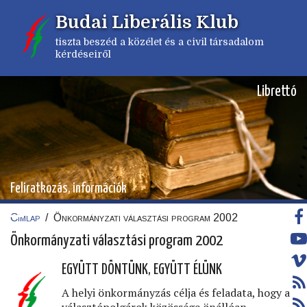
Ugrás
Budai Liberális Klub
a
tartalomra
tiszta beszéd a közélet és a civil társadalom
kérdéseiről
Librettó
Feliratkozás, információk
Címlap
/
Önkormányzati választási program 2002
Morzsa
Önkormányzati választási program 2002
EGYÜTT DÖNTÜNK, EGYÜTT ÉLÜNK
A helyi önkormányzás célja és feladata, hogy a