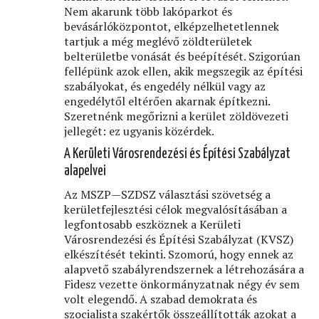
Nem akarunk több lakóparkot és
bevásárlóközpontot, elképzelhetetlennek
tartjuk a még meglévő zöldterületek
belterületbe vonását és beépítését. Szigorúan
fellépünk azok ellen, akik megszegik az építési
szabályokat, és engedély nélkül vagy az
engedélytől eltérően akarnak építkezni.
Szeretnénk megőrizni a kerület zöldövezeti
jellegét: ez ugyanis közérdek.
A Kerületi Városrendezési és Építési Szabályzat
alapelvei
Az MSZP—SZDSZ választási szövetség a
kerületfejlesztési célok megvalósításában a
legfontosabb eszköznek a Kerületi
Városrendezési és Építési Szabályzat (KVSZ)
elkészítését tekinti. Szomorú, hogy ennek az
alapvető szabályrendszernek a létrehozására a
Fidesz vezette önkormányzatnak négy év sem
volt elegendő. A szabad demokrata és
szocialista szakértők összeállították azokat a