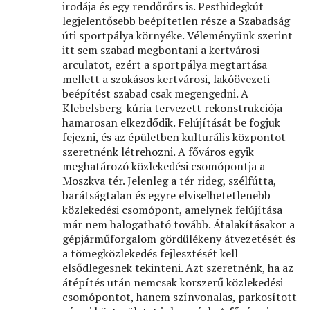
irodája és egy rendőrőrs is. Pesthidegkút
legjelentősebb beépítetlen része a Szabadság
úti sportpálya környéke. Véleményünk szerint
itt sem szabad megbontani a kertvárosi
arculatot, ezért a sportpálya megtartása
mellett a szokásos kertvárosi, lakóövezeti
beépítést szabad csak megengedni. A
Klebelsberg-kúria tervezett rekonstrukciója
hamarosan elkezdődik. Felújítását be fogjuk
fejezni, és az épületben kulturális központot
szeretnénk létrehozni. A főváros egyik
meghatározó közlekedési csomópontja a
Moszkva tér. Jelenleg a tér rideg, szélfútta,
barátságtalan és egyre elviselhetetlenebb
közlekedési csomópont, amelynek felújítása
már nem halogatható tovább. Átalakításakor a
gépjárműforgalom gördülékeny átvezetését és
a tömegközlekedés fejlesztését kell
elsődlegesnek tekinteni. Azt szeretnénk, ha az
átépítés után nemcsak korszerű közlekedési
csomópontot, hanem színvonalas, parkosított