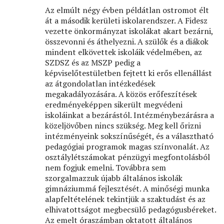
Az elmúlt négy évben példátlan ostromot élt
át a második kerületi iskolarendszer. A Fidesz
vezette önkormányzat iskolákat akart bezárni,
összevonni és áthelyezni. A szülők és a diákok
mindent elkövettek iskoláik védelmében, az
SZDSZ és az MSZP pedig a
képviselőtestületben fejtett ki erős ellenállást
az átgondolatlan intézkedések
megakadályozására. A közös erőfeszítések
eredményeképpen sikerült megvédeni
iskoláinkat a bezárástól. Intézménybezárásra a
közeljövőben nincs szükség. Meg kell őrizni
intézményeink sokszínűségét, és a választható
pedagógiai programok magas színvonalát. Az
osztálylétszámokat pénzügyi megfontolásból
nem fogjuk emelni. Továbbra sem
szorgalmazzuk újabb általános iskolák
gimnáziummá fejlesztését. A minőségi munka
alapfeltételének tekintjük a szaktudást és az
elhivatottságot megbecsülő pedagógusbéreket.
Az emelt óraszámban oktatott általános