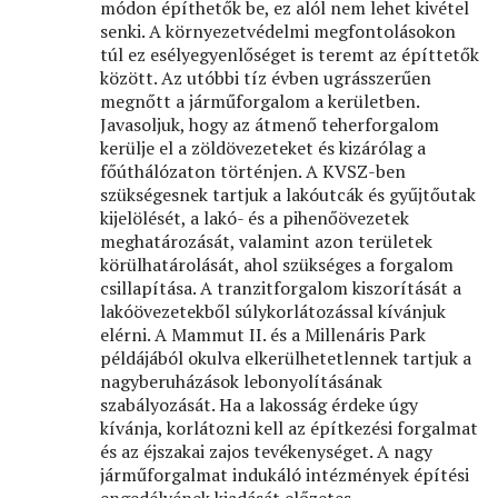
módon építhetők be, ez alól nem lehet kivétel
senki. A környezetvédelmi megfontolásokon
túl ez esélyegyenlőséget is teremt az építtetők
között. Az utóbbi tíz évben ugrásszerűen
megnőtt a járműforgalom a kerületben.
Javasoljuk, hogy az átmenő teherforgalom
kerülje el a zöldövezeteket és kizárólag a
főúthálózaton történjen. A KVSZ-ben
szükségesnek tartjuk a lakóutcák és gyűjtőutak
kijelölését, a lakó- és a pihenőövezetek
meghatározását, valamint azon területek
körülhatárolását, ahol szükséges a forgalom
csillapítása. A tranzitforgalom kiszorítását a
lakóövezetekből súlykorlátozással kívánjuk
elérni. A Mammut II. és a Millenáris Park
példájából okulva elkerülhetetlennek tartjuk a
nagyberuházások lebonyolításának
szabályozását. Ha a lakosság érdeke úgy
kívánja, korlátozni kell az építkezési forgalmat
és az éjszakai zajos tevékenységet. A nagy
járműforgalmat indukáló intézmények építési