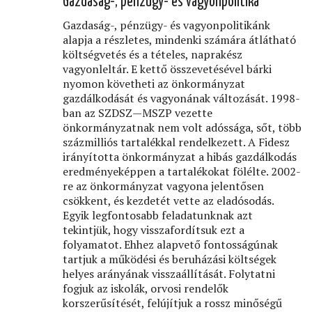
Gazdaság-, pénzügy- és vagyonpolitika
Gazdaság-, pénzügy- és vagyonpolitikánk
alapja a részletes, mindenki számára átlátható
költségvetés és a tételes, naprakész
vagyonleltár. E kettő összevetésével bárki
nyomon követheti az önkormányzat
gazdálkodását és vagyonának változását. 1998-
ban az SZDSZ—MSZP vezette
önkormányzatnak nem volt adóssága, sőt, több
százmilliós tartalékkal rendelkezett. A Fidesz
irányította önkormányzat a hibás gazdálkodás
eredményeképpen a tartalékokat fölélte. 2002-
re az önkormányzat vagyona jelentősen
csökkent, és kezdetét vette az eladósodás.
Egyik legfontosabb feladatunknak azt
tekintjük, hogy visszafordítsuk ezt a
folyamatot. Ehhez alapvető fontosságúnak
tartjuk a működési és beruházási költségek
helyes arányának visszaállítását. Folytatni
fogjuk az iskolák, orvosi rendelők
korszerűsítését, felújítjuk a rossz minőségű