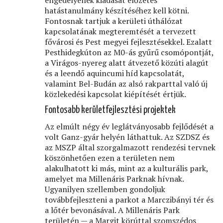
engedélyének kiadását előzetes
hatástanulmány készítéséhez kell kötni.
Fontosnak tartjuk a kerületi úthálózat
kapcsolatának megteremtését a tervezett
fővárosi és Pest megyei fejlesztésekkel. Ezalatt
Pesthidegkúton az M0-ás gyűrű csomópontját,
a Virágos-nyereg alatt átvezető közúti alagút
és a leendő aquincumi híd kapcsolatát,
valamint Bel-Budán az alsó rakparttal való új
közlekedési kapcsolat kiépítését értjük.
Fontosabb kerületfejlesztési projektek
Az elmúlt négy év leglátványosabb fejlődését a
volt Ganz-gyár helyén láthattuk. Az SZDSZ és
az MSZP által szorgalmazott rendezési tervnek
köszönhetően ezen a területen nem
alakulhatott ki más, mint az a kulturális park,
amelyet ma Millenáris Parknak hívnak.
Ugyanilyen szellemben gondoljuk
továbbfejleszteni a parkot a Marczibányi tér és
a lőtér bevonásával. A Millenáris Park
területén — a Margit körúttal szomszédos