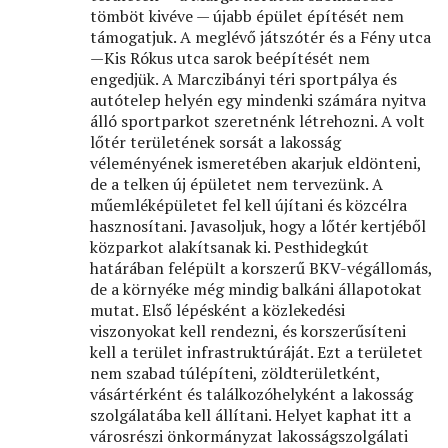
tömböt kivéve — újabb épület építését nem
támogatjuk. A meglévő játszótér és a Fény utca
—Kis Rókus utca sarok beépítését nem
engedjük. A Marczibányi téri sportpálya és
autótelep helyén egy mindenki számára nyitva
álló sportparkot szeretnénk létrehozni. A volt
lőtér területének sorsát a lakosság
véleményének ismeretében akarjuk eldönteni,
de a telken új épületet nem tervezünk. A
műemléképületet fel kell újítani és közcélra
hasznosítani. Javasoljuk, hogy a lőtér kertjéből
közparkot alakítsanak ki. Pesthidegkút
határában felépült a korszerű BKV-végállomás,
de a környéke még mindig balkáni állapotokat
mutat. Első lépésként a közlekedési
viszonyokat kell rendezni, és korszerűsíteni
kell a terület infrastruktúráját. Ezt a területet
nem szabad túlépíteni, zöldterületként,
vásártérként és találkozóhelyként a lakosság
szolgálatába kell állítani. Helyet kaphat itt a
városrészi önkormányzat lakosságszolgálati