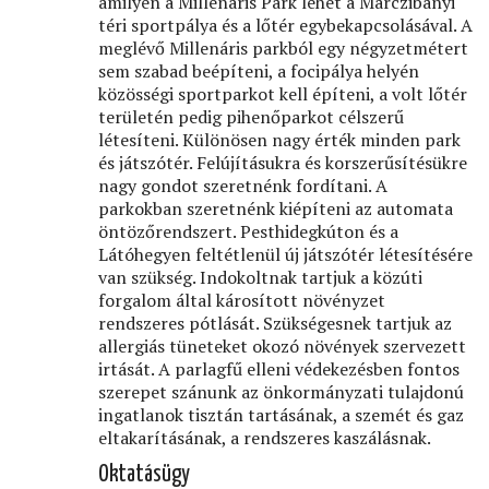
amilyen a Millenáris Park lehet a Marczibányi
téri sportpálya és a lőtér egybekapcsolásával. A
meglévő Millenáris parkból egy négyzetmétert
sem szabad beépíteni, a focipálya helyén
közösségi sportparkot kell építeni, a volt lőtér
területén pedig pihenőparkot célszerű
létesíteni. Különösen nagy érték minden park
és játszótér. Felújításukra és korszerűsítésükre
nagy gondot szeretnénk fordítani. A
parkokban szeretnénk kiépíteni az automata
öntözőrendszert. Pesthidegkúton és a
Látóhegyen feltétlenül új játszótér létesítésére
van szükség. Indokoltnak tartjuk a közúti
forgalom által károsított növényzet
rendszeres pótlását. Szükségesnek tartjuk az
allergiás tüneteket okozó növények szervezett
irtását. A parlagfű elleni védekezésben fontos
szerepet szánunk az önkormányzati tulajdonú
ingatlanok tisztán tartásának, a szemét és gaz
eltakarításának, a rendszeres kaszálásnak.
Oktatásügy