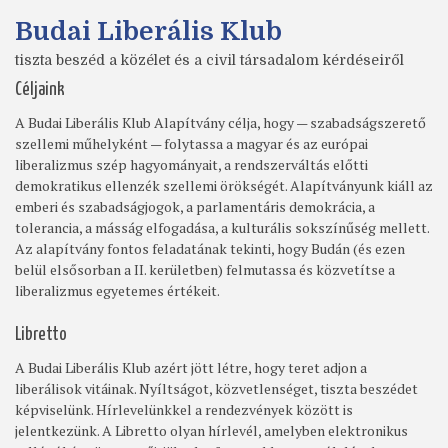
Budai Liberális Klub
tiszta beszéd a közélet és a civil társadalom kérdéseiről
Céljaink
A Budai Liberális Klub Alapítvány célja, hogy — szabadságszerető
szellemi műhelyként — folytassa a magyar és az európai
liberalizmus szép hagyományait, a rendszerváltás előtti
demokratikus ellenzék szellemi örökségét. Alapítványunk kiáll az
emberi és szabadságjogok, a parlamentáris demokrácia, a
tolerancia, a másság elfogadása, a kulturális sokszínűség mellett.
Az alapítvány fontos feladatának tekinti, hogy Budán (és ezen
belül elsősorban a II. kerületben) felmutassa és közvetítse a
liberalizmus egyetemes értékeit.
Libretto
A Budai Liberális Klub azért jött létre, hogy teret adjon a
liberálisok vitáinak. Nyíltságot, közvetlenséget, tiszta beszédet
képviselünk. Hírlevelünkkel a rendezvények között is
jelentkezünk. A Libretto olyan hírlevél, amelyben elektronikus