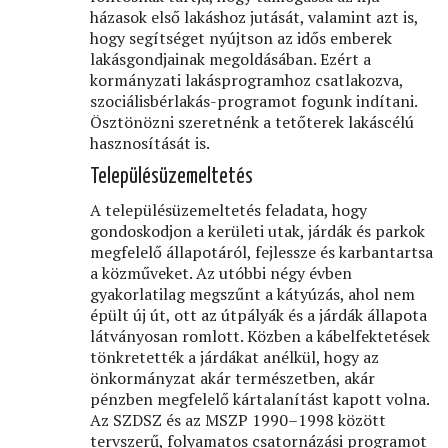
házasok első lakáshoz jutását, valamint azt is,
hogy segítséget nyújtson az idős emberek
lakásgondjainak megoldásában. Ezért a
kormányzati lakásprogramhoz csatlakozva,
szociálisbérlakás-programot fogunk indítani.
Ösztönözni szeretnénk a tetőterek lakáscélú
hasznosítását is.
Településüzemeltetés
A településüzemeltetés feladata, hogy
gondoskodjon a kerületi utak, járdák és parkok
megfelelő állapotáról, fejlessze és karbantartsa
a közműveket. Az utóbbi négy évben
gyakorlatilag megszűnt a kátyúzás, ahol nem
épült új út, ott az útpályák és a járdák állapota
látványosan romlott. Közben a kábelfektetések
tönkretették a járdákat anélkül, hogy az
önkormányzat akár természetben, akár
pénzben megfelelő kártalanítást kapott volna.
Az SZDSZ és az MSZP 1990–1998 között
tervszerű, folyamatos csatornázási programot