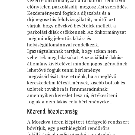
vezette önkormányzat által kötött rendkívül
előnytelen parkolásidíj-megosztási szerződés.
Kezdeményezni fogjuk a díjszabás és a
díjmegosztás felülvizsgálatát, amitől azt
várjuk, hogy növekvő bevételek mellett a
parkolási díjak csökkennek. Az önkormányzat
még mindig jelentős lakás- és
helyiségállománnyal rendelkezik.
Igazságtalannak tartjuk, hogy sokan nem
vehették meg lakásukat. A szociálisbérlakás-
állomány kivételével minden jogos igénylőnek
lehetővé fogjuk tenni bérleménye
megvásárlását. Szeretnénk, ha a meglévő
kereskedelmi létesítmények, kisebb boltok és
üzletek továbbra is fennmaradnának:
amennyiben kereslet lesz rá, értékesíteni
fogjuk a nem lakás célú bérleményeket.
Közrend, közbiztonság
A Moszkva téren kiépített térﬁgyelő rendszert
bővítjük, egy pesthidegkúti rendőrőrs
felállításával pedig növelni szeretnénk a