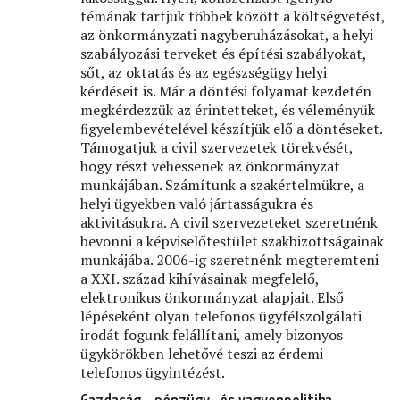
témának tartjuk többek között a költségvetést,
az önkormányzati nagyberuházásokat, a helyi
szabályozási terveket és építési szabályokat,
sőt, az oktatás és az egészségügy helyi
kérdéseit is. Már a döntési folyamat kezdetén
megkérdezzük az érintetteket, és véleményük
ﬁgyelembevételével készítjük elő a döntéseket.
Támogatjuk a civil szervezetek törekvését,
hogy részt vehessenek az önkormányzat
munkájában. Számítunk a szakértelmükre, a
helyi ügyekben való jártasságukra és
aktivitásukra. A civil szervezeteket szeretnénk
bevonni a képviselőtestület szakbizottságainak
munkájába. 2006-ig szeretnénk megteremteni
a XXI. század kihívásainak megfelelő,
elektronikus önkormányzat alapjait. Első
lépéseként olyan telefonos ügyfélszolgálati
irodát fogunk felállítani, amely bizonyos
ügykörökben lehetővé teszi az érdemi
telefonos ügyintézést.