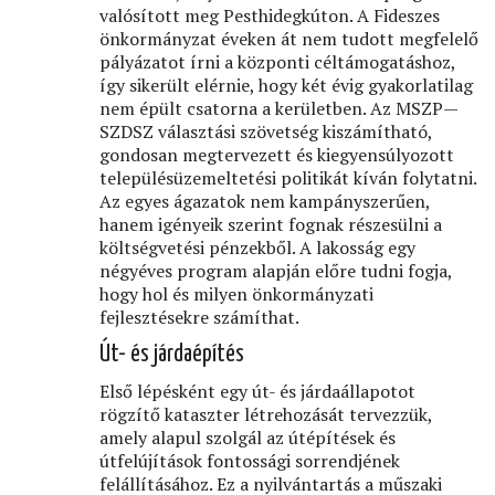
valósított meg Pesthidegkúton. A Fideszes
önkormányzat éveken át nem tudott megfelelő
pályázatot írni a központi céltámogatáshoz,
így sikerült elérnie, hogy két évig gyakorlatilag
nem épült csatorna a kerületben. Az MSZP—
SZDSZ választási szövetség kiszámítható,
gondosan megtervezett és kiegyensúlyozott
településüzemeltetési politikát kíván folytatni.
Az egyes ágazatok nem kampányszerűen,
hanem igényeik szerint fognak részesülni a
költségvetési pénzekből. A lakosság egy
négyéves program alapján előre tudni fogja,
hogy hol és milyen önkormányzati
fejlesztésekre számíthat.
Út- és járdaépítés
Első lépésként egy út- és járdaállapotot
rögzítő kataszter létrehozását tervezzük,
amely alapul szolgál az útépítések és
útfelújítások fontossági sorrendjének
felállításához. Ez a nyilvántartás a műszaki