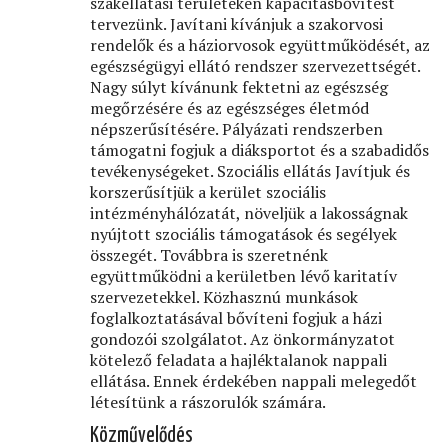
szakellátási területeken kapacitásbővítést
tervezünk. Javítani kívánjuk a szakorvosi
rendelők és a háziorvosok együttműködését, az
egészségügyi ellátó rendszer szervezettségét.
Nagy súlyt kívánunk fektetni az egészség
megőrzésére és az egészséges életmód
népszerűsítésére. Pályázati rendszerben
támogatni fogjuk a diáksportot és a szabadidős
tevékenységeket. Szociális ellátás Javítjuk és
korszerűsítjük a kerület szociális
intézményhálózatát, növeljük a lakosságnak
nyújtott szociális támogatások és segélyek
összegét. Továbbra is szeretnénk
együttműködni a kerületben lévő karitatív
szervezetekkel. Közhasznú munkások
foglalkoztatásával bővíteni fogjuk a házi
gondozói szolgálatot. Az önkormányzatot
kötelező feladata a hajléktalanok nappali
ellátása. Ennek érdekében nappali melegedőt
létesítünk a rászorulók számára.
Közművelődés