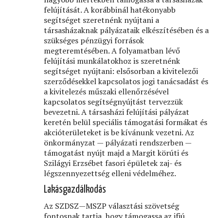
felújítását. A korábbinál hatékonyabb
segítséget szeretnénk nyújtani a
társasházaknak pályázataik elkészítésében és a
szükséges pénzügyi források
megteremtésében. A folyamatban lévő
felújítási munkálatokhoz is szeretnénk
segítséget nyújtani: elsősorban a kivitelezői
szerződésekkel kapcsolatos jogi tanácsadást és
a kivitelezés műszaki ellenőrzésével
kapcsolatos segítségnyújtást tervezzük
bevezetni. A társasházi felújítási pályázat
keretén belül speciális támogatási formákat és
akcióterületeket is be kívánunk vezetni. Az
önkormányzat — pályázati rendszerben —
támogatást nyújt majd a Margit körúti és
Szilágyi Erzsébet fasori épületek zaj- és
légszennyezettség elleni védelméhez.
Lakásgazdálkodás
Az SZDSZ—MSZP választási szövetség
fontosnak tartja, hogy támogassa az ifjú