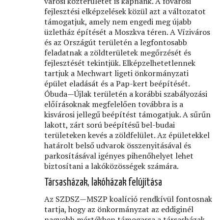
városi közterületet is kapnánk. A fővárosi
fejlesztési elképzelések közül azt a változatot
támogatjuk, amely nem engedi meg újabb
üzletház építését a Moszkva téren. A Víziváros
és az Országút területén a legfontosabb
feladatnak a zöldterületek megőrzését és
fejlesztését tekintjük. Elképzelhetetlennek
tartjuk a Mechwart ligeti önkormányzati
épület eladását és a Pap-kert beépítését.
Óbuda—Újlak területén a korábbi szabályozási
előírásoknak megfelelően továbbra is a
kisvárosi jellegű beépítést támogatjuk. A sűrűn
lakott, zárt sorú beépítésű bel-budai
területeken kevés a zöldfelület. Az épületekkel
határolt belső udvarok összenyitásával és
parkosításával igényes pihenőhelyet lehet
biztosítani a lakóközösségek számára.
Társasházak, lakóházak felújítása
Az SZDSZ—MSZP koalíció rendkívül fontosnak
tartja, hogy az önkormányzat az eddiginél
nagyobb mértékben támogassa a társasházak