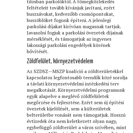
tilosban parkolóktól. A tömegközlekedés
feltételeit tovább kívánjuk javítani, ezért
buszsávokat, kedvezőbb csomópontokat,
buszöblöket fogunk építeni. A jelenlegi
parkolási díjakat kirívóan magasnak tartjuk.
Javasolni fogjuk a parkolási övezetek díjainak
mérséklését, és támogatjuk az ingyenes
lakossági parkolási engedélyek körének
bővítését.
Zöldfelület, környezetvédelem
Az SZDSZ—MSZP koalíció a zöldterületekkel
kapcsolatos legfontosabb teendők közé sorolja
a távlati környezetvédelmi intézkedési terv
megalkotását. Környezetvédelmi programunk
egyik alapelve a meglévő zöldfelületek
megőrzése és fejlesztése. Ezért sem új építési
övezetek kijelölését, sem a külterületek
belterületbe vonását nem támogatjuk. Hosszú
évtizedek óta nem keletkezett olyan nagy,
egybefüggő zöldterület a város szívében, mint