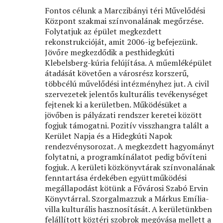
Fontos célunk a Marczibányi téri Művelődési
Központ szakmai színvonalának megőrzése.
Folytatjuk az épület megkezdett
rekonstrukcióját, amit 2006-ig befejezünk.
Jövőre megkezdődik a pesthidegkúti
Klebelsberg-kúria felújítása. A műemléképület
átadását követően a városrész korszerű,
többcélú művelődési intézményhez jut. A civil
szervezetek jelentős kulturális tevékenységet
fejtenek ki a kerületben. Működésüket a
jövőben is pályázati rendszer keretei között
fogjuk támogatni. Pozitív visszhangra talált a
Kerület Napja és a Hidegkúti Napok
rendezvénysorozat. A megkezdett hagyományt
folytatni, a programkínálatot pedig bővíteni
fogjuk. A kerületi közkönyvtárak színvonalának
fenntartása érdekében együttműködési
megállapodást kötünk a Fővárosi Szabó Ervin
Könyvtárral. Szorgalmazzuk a Márkus Emília-
villa kulturális hasznosítását. A kerületünkben
felállított köztéri szobrok megóvása mellett a