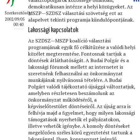
választópolgárok közössége önállóan,
demokratikusan intézze a helyi közügyeket. Az
MSZP—SZDSZ választási szövetség ezt az
Szerkesztőség
alapelvet tekinti programja kiindulópontjának.
2002/09/05
00:40
Lakossági kapcsolatok
Az SZDSZ—MSZP koalíció választási
programjának egyik fő célkitűzése a valódi helyi
közélet megteremtése. Fontosnak tartjuk a
döntések átláthatóságát. A Budai Polgár és a
lakossági fórumok mellett az internetet is
szeretnénk felhasználni az önkormányzat
munkájának nyilvánossá tételére. A Budai
Polgárt valódi tájékoztató újsággá változtatjuk,
amelyben részletesen beszámolunk az
önkormányzat működéséről, a
képviselőtestület döntéseiről. Az újság arra is
felhívja majd a ﬁgyelmet, hogy milyen lakossági
támogatások nyerhetők el pályázatokon,
illetve vehetők igénybe. A komoly döntéseket
megelőzően széles körű egyeztetést tartunk a
lakossággal. Ilyen, konszenzust igénylő