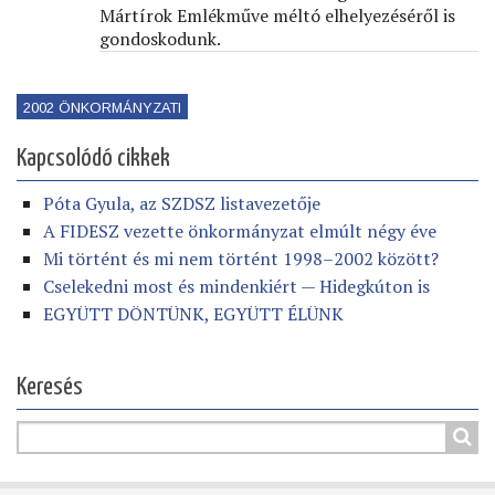
Mártírok Emlékműve méltó elhelyezéséről is
gondoskodunk.
2002 ÖNKORMÁNYZATI
Kapcsolódó cikkek
Póta Gyula, az SZDSZ listavezetője
A FIDESZ vezette önkormányzat elmúlt négy éve
Mi történt és mi nem történt 1998–2002 között?
Cselekedni most és mindenkiért — Hidegkúton is
EGYÜTT DÖNTÜNK, EGYÜTT ÉLÜNK
Keresés