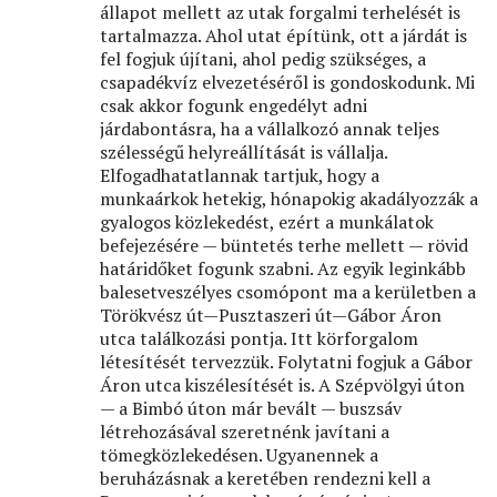
állapot mellett az utak forgalmi terhelését is
tartalmazza. Ahol utat építünk, ott a járdát is
fel fogjuk újítani, ahol pedig szükséges, a
csapadékvíz elvezetéséről is gondoskodunk. Mi
csak akkor fogunk engedélyt adni
járdabontásra, ha a vállalkozó annak teljes
szélességű helyreállítását is vállalja.
Elfogadhatatlannak tartjuk, hogy a
munkaárkok hetekig, hónapokig akadályozzák a
gyalogos közlekedést, ezért a munkálatok
befejezésére — büntetés terhe mellett — rövid
határidőket fogunk szabni. Az egyik leginkább
balesetveszélyes csomópont ma a kerületben a
Törökvész út—Pusztaszeri út—Gábor Áron
utca találkozási pontja. Itt körforgalom
létesítését tervezzük. Folytatni fogjuk a Gábor
Áron utca kiszélesítését is. A Szépvölgyi úton
— a Bimbó úton már bevált — buszsáv
létrehozásával szeretnénk javítani a
tömegközlekedésen. Ugyanennek a
beruházásnak a keretében rendezni kell a