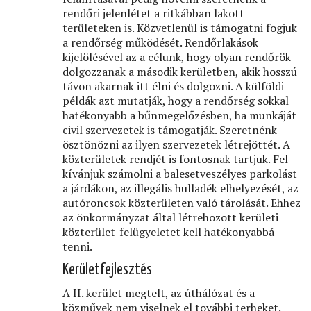
rendőri jelenlétet a ritkábban lakott
területeken is. Közvetlenül is támogatni fogjuk
a rendőrség működését. Rendőrlakások
kijelölésével az a célunk, hogy olyan rendőrök
dolgozzanak a második kerületben, akik hosszú
távon akarnak itt élni és dolgozni. A külföldi
példák azt mutatják, hogy a rendőrség sokkal
hatékonyabb a bűnmegelőzésben, ha munkáját
civil szervezetek is támogatják. Szeretnénk
ösztönözni az ilyen szervezetek létrejöttét. A
közterületek rendjét is fontosnak tartjuk. Fel
kívánjuk számolni a balesetveszélyes parkolást
a járdákon, az illegális hulladék elhelyezését, az
autóroncsok közterületen való tárolását. Ehhez
az önkormányzat által létrehozott kerületi
közterület-felügyeletet kell hatékonyabbá
tenni.
Kerületfejlesztés
A II. kerület megtelt, az úthálózat és a
közművek nem viselnek el további terheket.