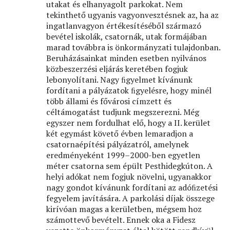
utakat és elhanyagolt parkokat. Nem
tekinthető ugyanis vagyonvesztésnek az, ha az
ingatlanvagyon értékesítéséből származó
bevétel iskolák, csatornák, utak formájában
marad továbbra is önkormányzati tulajdonban.
Beruházásainkat minden esetben nyilvános
közbeszerzési eljárás keretében fogjuk
lebonyolítani. Nagy ﬁgyelmet kívánunk
fordítani a pályázatok ﬁgyelésre, hogy minél
több állami és fővárosi címzett és
céltámogatást tudjunk megszerezni. Még
egyszer nem fordulhat elő, hogy a II. kerület
két egymást követő évben lemaradjon a
csatornaépítési pályázatról, amelynek
eredményeként 1999–2000-ben egyetlen
méter csatorna sem épült Pesthidegkúton. A
helyi adókat nem fogjuk növelni, ugyanakkor
nagy gondot kívánunk fordítani az adóﬁzetési
fegyelem javítására. A parkolási díjak összege
kirívóan magas a kerületben, mégsem hoz
számottevő bevételt. Ennek oka a Fidesz