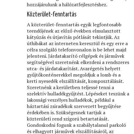
hozzájárulunk a hálózatfejlesztéshez.
Közterület-fenntartás
A közterület-fenntartás egyik legfontosabb
teendőjének az előző években elmulasztott
kátyúzás és útjavítás pótlását tekintjük. Az
úthibákat az interneten keresztül és egy erre a
célra szolgáló telefonvonalon is be lehet majd
jelenteni. Járdatakarító célgépek és járművek
segítségével szeretnénk elkezdeni a rendszeres
utca- és járdatakarítást. Avarégetés helyett
gyűjtőkonténerekkel megoldjuk a lomb és a
kerti nyesedék elszállítását, komposztálását.
Szeretnénk a kerületben teljessé tenni a
szelektív hulladékgyűjtést. Lépéseket teszünk a
lakossági veszélyes hulladékok, például a
háztartási zsiradékok szervezett begyűjtése
érdekében is. Szükségesnek tartjuk a
közterületi rend szigorú betartatását.
Gondoskodni fogunk a szabálytalanul parkoló
és elhagyott járművek elszállításáról, az