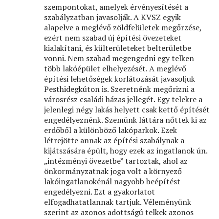
szempontokat, amelyek érvényesítését a
szabályzatban javasolják. A KVSZ egyik
alapelve a meglévő zöldfelületek megőrzése,
ezért nem szabad új építési övezeteket
kialakítani, és külterületeket belterületbe
vonni. Nem szabad megengedni egy telken
több lakóépület elhelyezését. A meglévő
építési lehetőségek korlátozását javasoljuk
Pesthidegkúton is. Szeretnénk megőrizni a
városrész családi házas jellegét. Egy telekre a
jelenlegi négy lakás helyett csak kettő építését
engedélyeznénk. Szemünk láttára nőttek ki az
erdőből a különböző lakóparkok. Ezek
létrejötte annak az építési szabálynak a
kijátszására épült, hogy ezek az ingatlanok ún.
„intézményi övezetbe” tartoztak, ahol az
önkormányzatnak joga volt a környező
lakóingatlanokénál nagyobb beépítést
engedélyezni. Ezt a gyakorlatot
elfogadhatatlannak tartjuk. Véleményünk
szerint az azonos adottságú telkek azonos