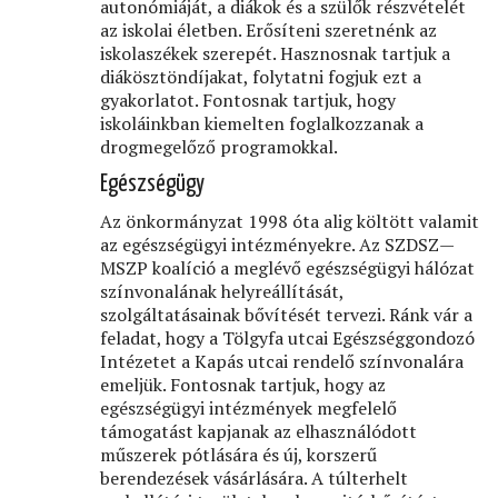
autonómiáját, a diákok és a szülők részvételét
az iskolai életben. Erősíteni szeretnénk az
iskolaszékek szerepét. Hasznosnak tartjuk a
diákösztöndíjakat, folytatni fogjuk ezt a
gyakorlatot. Fontosnak tartjuk, hogy
iskoláinkban kiemelten foglalkozzanak a
drogmegelőző programokkal.
Egészségügy
Az önkormányzat 1998 óta alig költött valamit
az egészségügyi intézményekre. Az SZDSZ—
MSZP koalíció a meglévő egészségügyi hálózat
színvonalának helyreállítását,
szolgáltatásainak bővítését tervezi. Ránk vár a
feladat, hogy a Tölgyfa utcai Egészséggondozó
Intézetet a Kapás utcai rendelő színvonalára
emeljük. Fontosnak tartjuk, hogy az
egészségügyi intézmények megfelelő
támogatást kapjanak az elhasználódott
műszerek pótlására és új, korszerű
berendezések vásárlására. A túlterhelt