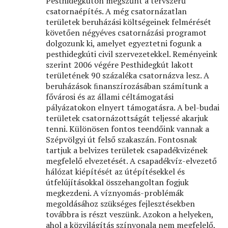
Pesthidegkúton megszűnt a tervszerű
csatornaépítés. A még csatornázatlan
területek beruházási költségeinek felmérését
követően négyéves csatornázási programot
dolgozunk ki, amelyet egyeztetni fogunk a
pesthidegkúti civil szervezetekkel. Reményeink
szerint 2006 végére Pesthidegkút lakott
területének 90 százaléka csatornázva lesz. A
beruházások ﬁnanszírozásában számítunk a
fővárosi és az állami céltámogatási
pályázatokon elnyert támogatásra. A bel-budai
területek csatornázottságát teljessé akarjuk
tenni. Különösen fontos teendőink vannak a
Szépvölgyi út felső szakaszán. Fontosnak
tartjuk a belvizes területek csapadékvizének
megfelelő elvezetését. A csapadékvíz-elvezető
hálózat kiépítését az útépítésekkel és
útfelújításokkal összehangoltan fogjuk
megkezdeni. A víznyomás-problémák
megoldásához szükséges fejlesztésekben
továbbra is részt veszünk. Azokon a helyeken,
ahol a közvilágítás színvonala nem megfelelő,