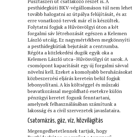
Pusztaszeri út csatlakozó részét is. A
pesthidegkúti BKV-végállomáson túl nem lehet
tovább halogatni az útpálya felújítását, és az
erre vonatkozó tervek már el is készültek.
Folytatni fogjuk a Hűvösvölgyi úton a két
forgalmi sáv létrehozását egészen a Kelemen
László utcáig. Ez nagymértékben megkönnyíti
a pesthidegkútiak bejutását a centrumba.
Régóta a közlekedési dugók egyik oka a
Kelemen László utca–Hűvösvölgyi út sarok. A
csomópont kapacitását egy új forgalmi sávval
növelni kell. Ezeket a komolyabb beruházásokat
közbeszerzési eljárás keretein belül fogjuk
lebonyolítani. A kis költséggel és műszaki
beavatkozással megoldható esetekre külön
pénzügyi keretet fogunk fenntartani,
amelynek felhasználásában számítunk a
lakosság és a civil szervezetek javaslataira.
Csatornázás, gáz, víz, közvilágítás
Megengedhetetlennek tartjuk, hogy