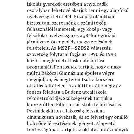
iskolás gyerekek esetében a nyolcadik
osztályban lehetővé akarjuk tenni egy alapfokú
nyelvvizsga letételét. Középiskoláinkban
biztosítani szeretnénk a számítógép-
felhasználói ismeretek, egy közép- vagy
felsőfokú nyelvvizsga és a „B” kategóriájú
járművezetői engedély megszerzésének
feltételeit. Az MSZP—SZDSZ választási
szövetség folytatni fogja az 1990 és 1998
között meghirdetett iskolafelújítási
programját. Fontosnak tartjuk, hogy a nagy
múltú Rákóczi Gimnázium épülete végre
megújuljon, és megteremtsük a korszerű
oktatás feltételeit. Az előttünk álló négy év
fontos feladata a Budenz utcai iskola
rekonstrukciója. Szükségesnek tartjuk a
korszerűtlen Fillér utcai iskola felújítását is.
Pesthidegkúton a lakosság létszáma
dinamikusan növekszik, és ez felveti egy önálló
bölcsőde létesítésének igényét. Alapvető
fontosságúnak tartjuk az oktatási intézmények