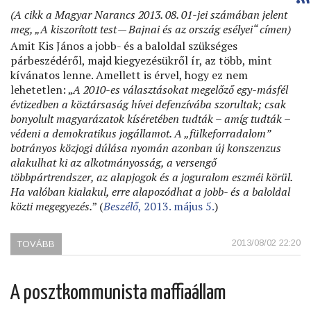
(A cikk a Magyar Narancs 2013. 08. 01-jei számában jelent
meg, „A kiszorított test — Bajnai és az ország esélyei“ címen)
Amit Kis János a jobb- és a baloldal szükséges
párbeszédéről, majd kiegyezésükről ír, az több, mint
kívánatos lenne. Amellett is érvel, hogy ez nem
lehetetlen: „
A 2010-es választásokat megelőző egy-másfél
évtizedben a köztársaság hívei defenzívába szorultak; csak
bonyolult magyarázatok kíséretében tudták – amíg tudták –
védeni a demokratikus jogállamot. A „fülkeforradalom”
botrányos közjogi dúlása nyomán azonban új konszenzus
alakulhat ki az alkotmányosság, a versengő
többpártrendszer, az alapjogok és a joguralom eszméi körül.
Ha valóban kialakul, erre alapozódhat a jobb- és a baloldal
közti megegyezés.
” (
Beszélő
, 2013. május 5.
)
2013/08/02 22:20
TOVÁBB
(SÜKETEK
PÁRBESZÉDE:
LESZ-
E
A posztkommunista maffiaállam
A
MORÁLIS