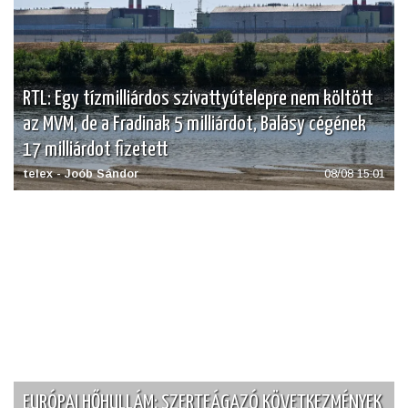
RTL: Egy tízmilliárdos szivattyútelepre nem költött
az MVM, de a Fradinak 5 milliárdot, Balásy cégének
17 milliárdot fizetett
telex - Joób Sándor
08/08 15:01
EURÓPAI HŐHULLÁM: SZERTEÁGAZÓ KÖVETKEZMÉNYEK