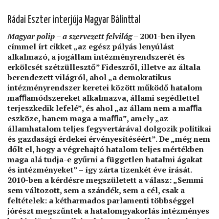
IMPERATIVUSBÓL
POLITIKAI
Rádai Eszter interjúja Magyar Bálinttal
REALITÁS?)
Magyar polip – a szervezett felvilág
– 2001-ben ilyen
címmel írt cikket
„az egész pályás lenyúlást
alkalmazó, a jogállam intézményrendszerét és
erkölcsét szétzüllesztő” Fideszről, illetve az általa
berendezett világról, ahol „a demokratikus
intézményrendszer keretei között működő hatalom
maﬃamódszereket alkalmazva, állami segédlettel
terjeszkedik lefelé”, és ahol „az állam nem a maﬃa
eszköze, hanem maga a maﬃa”, amely „az
államhatalom teljes fegyvertárával dolgozik politikai
és gazdasági érdekei érvényesí­té­séért”. De „még nem
dőlt el, hogy a végrehajtó hatalom teljes mértékben
maga alá tudja-e gyűrni a független hatalmi ágakat
és intézményeket” – így zárta tizenkét éve írását.
2010-ben a kérdésre megszületett a válasz: „Semmi
sem változott, sem a szándék, sem a cél, csak a
feltételek: a kétharmados parlamenti többséggel
jórészt megszűntek a hatalomgyakorlás intézményes