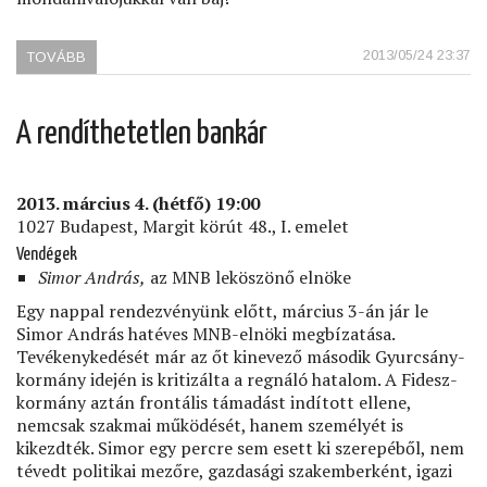
2013/05/24 23:37
TOVÁBB
(HÉ,
URAIM,
MELYIK
ÚT
A rendíthetetlen bankár
MEGYEN
ITT
EURÓPÁBA?)
2013. március 4. (hétfő) 19:00
1027 Budapest, Margit körút 48., I. emelet
Vendégek
Simor András,
az MNB leköszönő elnöke
Egy nappal rendezvényünk előtt, március 3-án jár le
Simor András hatéves MNB-elnöki megbízatása.
Tevékenykedését már az őt kinevező második Gyurcsány-
kormány idején is kritizálta a regnáló hatalom. A Fidesz-
kormány aztán frontális támadást indított ellene,
nemcsak szakmai működését, hanem személyét is
kikezdték. Simor egy percre sem esett ki szerepéből, nem
tévedt politikai mezőre, gazdasági szakemberként, igazi