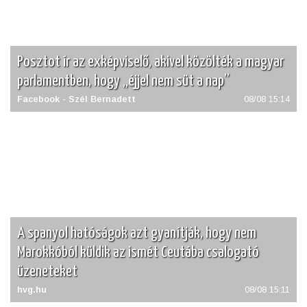
Posztot ír az exképviselő, akivel közölték a magyar
parlamentben, hogy „éjjel nem süt a nap”
Facebook - Szél Bernadett
08/08 15:14
A spanyol hatóságok azt gyanítják, hogy nem
Marokkóból küldik az ismét Ceutába csalogató
üzeneteket
hvg.hu
08/08 15:11