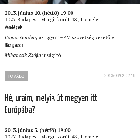
2013. június 10. (hétfő) 19:00
1027 Budapest, Margit körút 48., I. emelet
Vendégek
Bajnai Gordon,
az Együtt–PM szövetség vezetője
Házigazda
Mihancsik Zsóﬁa
újságíró
2013/06/02 22:19
TOVÁBB
(MI
A
KORMÁNYVÁLTÁS
STRATÉGIÁJA?)
Hé, uraim, melyik út megyen itt
Európába?
2013. június 3. (hétfő) 19:00
1027 Budapest, Margit körút 48., I. emelet