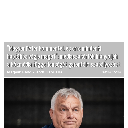
"Magyar Péter kommentel, és erre mindenki
haptákba vágja magát": médiaszakértők hiányolják
a közmédia függetlenségét garantáló szabályozást
Magyar Hang • Horn Gabriella
08/08 15:08