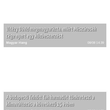
Vitézy Dávid megmagyarázta, miért Mészárosék
cége nyert egy közbeszerzést
Magyar Hang
08/08 14:39
A budapesti felnőtt fák harmadát tönkreteszi a
klímaváltozás a következő 15 évben