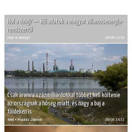
Hol a delej? — élő adatok a magyar villamosenergia-
rendszerről
Hol a delej?
08/08 14:55
Csak áramra százmilliárdokkal többet kell költenie
az országnak a hőség miatt, és nagy a baj a
földeken is
444 • Haász János
08/08 14:51