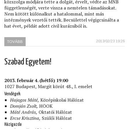
közszolga módjára tette a dolgát, érvelt, védte az MNB
függetlenségét, verte vissza a nemtelen támadásokat.
Nem kötött különalkut a hatalommal, mint más
intézmények vezetői tették. Becsülettel végigcsinálta a
hat évet, példát adott civil kurázsiból is.
2013/02/23 19:26
TOVÁBB
(A
RENDÍTHETETLEN
BANKÁR)
Szabad Egyetem!
2013. február 4. (hétfő) 19:00
1027 Budapest, Margit körút 48., I. emelet
Vendégek
Hajagos Máté,
Középiskolai Hálózat
Domján Zsolt,
HÖOK
Máté András,
Oktatói Hálózat
Ercse Krisztina,
Szülői Hálózat
Házigazda