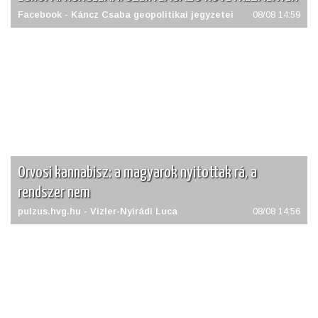
Facebook - Káncz Csaba geopolitikai jegyzetei
08/08 14:59
Orvosi kannabisz: a magyarok nyitottak rá, a
rendszer nem
pulzus.hvg.hu - Vizler-Nyirádi Luca
08/08 14:56