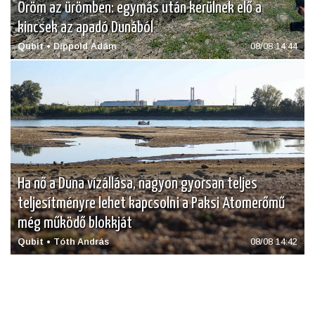
Öröm az ürömben: egymás után kerülnek elő a
kincsek az apadó Dunából
Qubit • Dippold Ádám
08/08 14:44
Ha nő a Duna vízállása, nagyon gyorsan teljes
teljesítményre lehet kapcsolni a Paksi Atomerőmű
még működő blokkját
Qubit • Tóth András
08/08 14:42