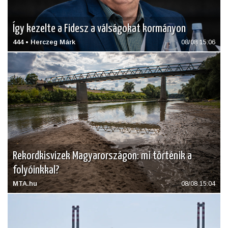
Így kezelte a Fidesz a válságokat kormányon
444 • Herczeg Márk
08/08 15:06
Rekordkisvizek Magyarországon: mi történik a
folyóinkkal?
MTA.hu
08/08 15:04