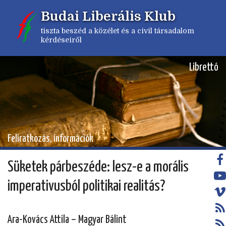
Ugrás
Budai Liberális Klub
a
tartalomra
tiszta beszéd a közélet és a civil társadalom
kérdéseiről
Librettó
Feliratkozás, információk
Süketek párbeszéde: lesz-e a morális
imperativusból politikai realitás?
Ara-Kovács Attila – Magyar Bálint