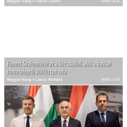
Magyar Hang • Csécsi László
08/08 14:32
Elment Szalonnáról az a két család, akik a kassai
romatelepről költöztek oda
Magyar Hang • Lánczi Richárd
08/08 14:28