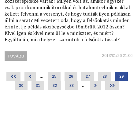
közszereplőkké váltak? Milyen volt az, amikor egyszer
csak proﬁ kommunikátorokkal és hatalomtechnikusokkal
kellett felvenni a versenyt, és hogy tudták ilyen példásan
állni a sarat? Mi vezetett oda, hogy a felsőokatás minden
érintettje példás akcióegységbe tömörült 2012 őszén?
Kivel igen és kivel nem ül le a miniszter, és miért?
Egyáltalán, mi a helyzet szerintük a felsőoktatással?
2013/01/26 21:06
TOVÁBB
(SZABAD
EGYETEM!)
<<
<
…
Page
25
Page
26
Page
27
Page
28
Jelenlegi
29
Oldalszámozás
oldal
Page
30
Page
31
Page
32
Page
33
…
>
>>