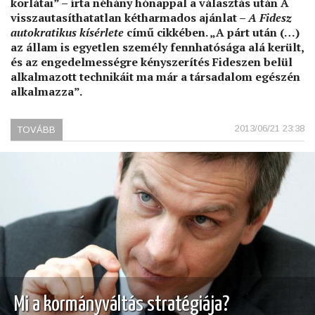
korlátai” – írta néhány hónappal a választás után A
visszautasíthatatlan kétharmados ajánlat –
A Fidesz
autokratikus kísérlete
című cikkében.
„A párt után (…)
az állam is egyetlen személy fennhatósága alá került,
és az engedelmességre kényszerítés Fideszen belül
alkalmazott technikáit ma már a társadalom egészén
alkalmazza”.
2013/06/21 23:38
TOVÁBB
(A
POSZTKOMMUNISTA
MAFFIAÁLLAM)
Mi a kormányváltás stratégiája?