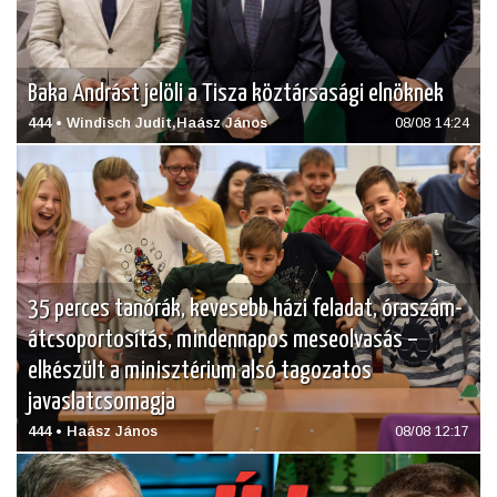
Baka Andrást jelöli a Tisza köztársasági elnöknek
444 • Windisch Judit,Haász János
08/08 14:24
35 perces tanórák, kevesebb házi feladat, óraszám-
átcsoportosítás, mindennapos meseolvasás –
elkészült a minisztérium alsó tagozatos
javaslatcsomagja
444 • Haász János
08/08 12:17