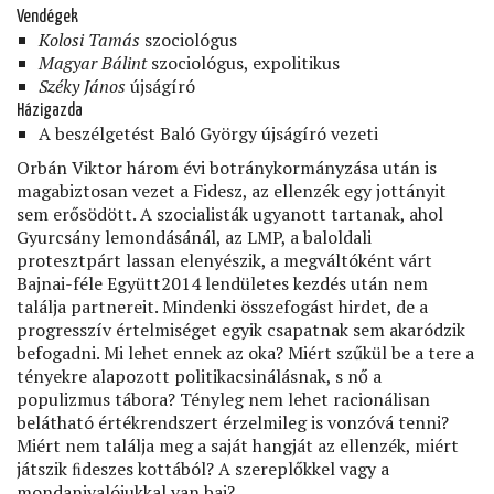
Vendégek
Kolosi Tamás
szociológus
Magyar Bálint
szociológus, expolitikus
Széky János
újságíró
Házigazda
A beszélgetést Baló György újságíró vezeti
Orbán Viktor három évi botránykormányzása után is
magabiztosan vezet a Fidesz, az ellenzék egy jottányit
sem erősödött. A szocialisták ugyanott tartanak, ahol
Gyurcsány lemondásánál, az LMP, a baloldali
protesztpárt lassan elenyészik, a megváltóként várt
Bajnai-féle Együtt2014 lendületes kezdés után nem
találja partnereit. Mindenki összefogást hirdet, de a
progresszív értelmiséget egyik csapatnak sem akaródzik
befogadni. Mi lehet ennek az oka? Miért szűkül be a tere a
tényekre alapozott politikacsinálásnak, s nő a
populizmus tábora? Tényleg nem lehet racionálisan
belátható értékrendszert érzelmileg is vonzóvá tenni?
Miért nem találja meg a saját hangját az ellenzék, miért
játszik ﬁdeszes kottából? A szereplőkkel vagy a
mondanivalójukkal van baj?