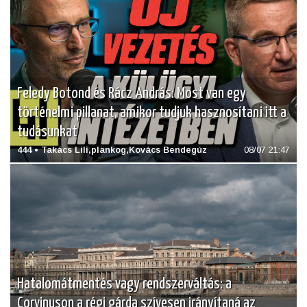
Feledy Botond és Rácz András: Most van egy
történelmi pillanat, amikor tudjuk hasznosítani itt a
tudásunkat
444 • Takács Lili,plankog,Kovács Bendegúz
08/07 21:47
Hatalomátmentés vagy rendszerváltás: a
Corvinuson a régi gárda szívesen irányítaná az