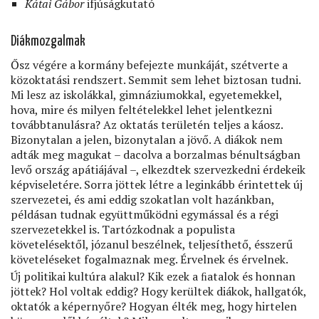
Kátai Gábor
ifjúságkutató
Diákmozgalmak
Ősz végére a kormány befejezte munkáját, szétverte a
közoktatási rendszert. Semmit sem lehet biztosan tudni.
Mi lesz az iskolákkal, gimnáziumokkal, egyetemekkel,
hova, mire és milyen feltételekkel lehet jelentkezni
továbbtanulásra? Az oktatás területén teljes a káosz.
Bizonytalan a jelen, bizonytalan a jövő. A diákok nem
adták meg magukat – dacolva a borzalmas bénultságban
levő ország apátiájával –, elkezdtek szervezkedni érdekeik
képviseletére. Sorra jöttek létre a leginkább érintettek új
szervezetei, és ami eddig szokatlan volt hazánkban,
példásan tudnak együttműködni egymással és a régi
szervezetekkel is. Tartózkodnak a populista
követelésektől, józanul beszélnek, teljesíthető, ésszerű
követeléseket fogalmaznak meg. Érvelnek és érvelnek.
Új politikai kultúra alakul? Kik ezek a ﬁatalok és honnan
jöttek? Hol voltak eddig? Hogy kerültek diákok, hallgatók,
oktatók a képernyőre? Hogyan élték meg, hogy hirtelen