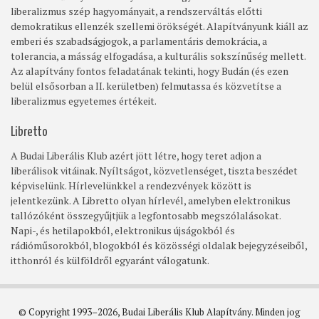
liberalizmus szép hagyományait, a rendszerváltás előtti
demokratikus ellenzék szellemi örökségét. Alapítványunk kiáll az
emberi és szabadságjogok, a parlamentáris demokrácia, a
tolerancia, a másság elfogadása, a kulturális sokszínűség mellett.
Az alapítvány fontos feladatának tekinti, hogy Budán (és ezen
belül elsősorban a II. kerületben) felmutassa és közvetítse a
liberalizmus egyetemes értékeit.
Libretto
A Budai Liberális Klub azért jött létre, hogy teret adjon a
liberálisok vitáinak. Nyíltságot, közvetlenséget, tiszta beszédet
képviselünk. Hírlevelünkkel a rendezvények között is
jelentkezünk. A Libretto olyan hírlevél, amelyben elektronikus
tallózóként összegyűjtjük a legfontosabb megszólalásokat.
Napi-, és hetilapokból, elektronikus újságokból és
rádióműsorokból, blogokból és közösségi oldalak bejegyzéseiből,
itthonról és külföldről egyaránt válogatunk.
© Copyright 1993–2026, Budai Liberális Klub Alapítvány. Minden jog