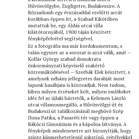
Hűvösvölgybe, Zugligetre, Budakeszire. A
Rózsadomb egy évszázaddal ezelőtti arcát
korábban éppen itt, a Szabad Kikötőben
mutattuk be, egy Áldás utcai villa
kilátótornyából, 1900 táján készített
fényképfelvétel segítségével.
Ez a fotográﬁa ma már kordokumentum, s
talán egyszer az a sorozat is azzá válik, amit —
Kollár György szabad demokrata
önkormányzati képviselő szakértő
közreműködésével — Szerbák Elek készített, s
amelynek néhány jellegzetes darabját most
lapunk hasábjain is közreadjuk. Nem tudom,
kiben milyen érzéseket kelt, milyen emlékeket
idéz fel az újlaki háztetők, a Kelemen László
utcai villamosmegálló, a Hűvösvölgyi út és
Budakeszi út találkozásánál megbúvó Szép
Ilona Patika, a Pasaréti tér vagy éppen a
Rákóczi Gimnázium és a kápolna látványa. A
fényképek mindenesetre azt bizonyítják, hogy
szinte kiismerhetetlenül sokszínű, rejtélyekkel