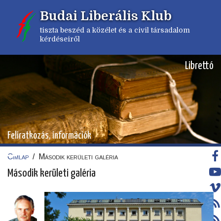
Ugrás
Budai Liberális Klub
a
tartalomra
tiszta beszéd a közélet és a civil társadalom
kérdéseiről
Librettó
Feliratkozás, információk
Címlap
/
Második kerületi galéria
Morzsa
Második kerületi galéria