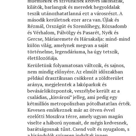
műemlékek és szívünknek kedves lakóházak,
kilátók, barlangok és meredek hegyoldalak
teszik utánozhatatlanná ezt a városrészt. A
második kerületnek ezer arca van. Újlak és
Rézmál, Országút és Szemlőhegy, Rózsadomb
és Vérhalom, Pálvölgy és Pasarét, Nyék és
Gercse, Máriaremete és Hársakalja: mind-mind
külön világ, amelynek megvan a saját
történelme, legendáriuma, ha úgy tetszik,
életﬁlozóﬁája.
Kerületünk folyamatosan változik, és sajnos,
nem mindig előnyére. Az elmúlt időszakban
például drasztikusan csökkent a zöldterület
aránya, megjelentek a lakóparkok és
bevásárlóközpontok, veszélybe került az a
családias, „kisvárosi” jelleg, ami pedig egy
kétmilliós metropoliszban pótolhatatlan érték.
Kevesen emlékeznek már az ötven évvel
ezelőtti Moszkva térre, amely ugyan magán
viselte a háború nyomait, de mégis kedvesnek,
barátságosnak tűnt. Csend volt és nyugalom, s
a kirándulók szívesen indultak innen