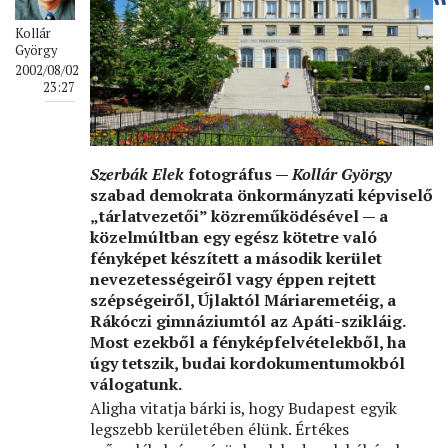
Kollár
György
2002/08/02
23:27
Szerbák Elek
fotográfus —
Kollár György
szabad demokrata önkormányzati képviselő
„tárlatvezetői” közreműködésével — a
közelmúltban egy egész kötetre való
fényképet készített a második kerület
nevezetességeiről vagy éppen rejtett
szépségeiről, Újlaktól Máriaremetéig, a
Rákóczi gimnáziumtól az Apáti-szikláig.
Most ezekből a fényképfelvételekből, ha
úgy tetszik, budai kordokumentumokból
válogatunk.
Aligha vitatja bárki is, hogy Budapest egyik
legszebb kerületében élünk. Értékes