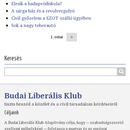
Elesik a hadapródiskola?
A sárga ház és a revolvergolyó
Civil győzelem a SZOT-szálló ügyében
Sok a nagy teherautó
1. oldal
Következő
>
Oldalszámozás
oldal
Keresés
Budai Liberális Klub
tiszta beszéd a közélet és a civil társadalom kérdéseiről
Céljaink
A Budai Liberális Klub Alapítvány célja, hogy — szabadságszerető
szellemi műhelyként — folytassa a magyar és az európai