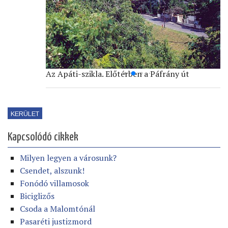
Az Apáti-szikla. Előtérben a Páfrány út
KERÜLET
Kapcsolódó cikkek
Milyen legyen a városunk?
Csendet, alszunk!
Fonódó villamosok
Biciglizős
Csoda a Malomtónál
Pasaréti justizmord