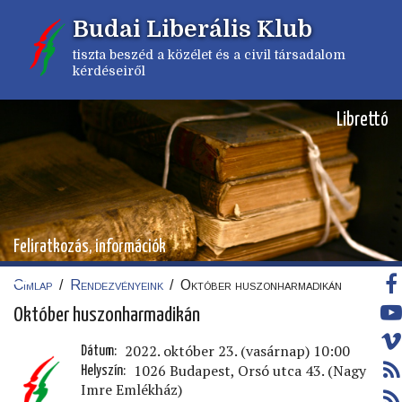
Ugrás
Budai Liberális Klub
a
tartalomra
tiszta beszéd a közélet és a civil társadalom
kérdéseiről
Librettó
Feliratkozás, információk
Címlap
/
Rendezvényeink
/
Október huszonharmadikán
Morzsa
Október huszonharmadikán
2022. október 23. (vasárnap) 10:00
Dátum
1026 Budapest, Orsó utca 43. (Nagy
Helyszín
Imre Emlékház)