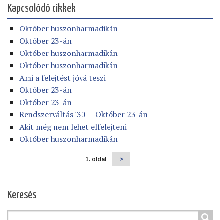
Kapcsolódó cikkek
Október huszonharmadikán
Október 23-án
Október huszonharmadikán
Október huszonharmadikán
Ami a felejtést jóvá teszi
Október 23-án
Október 23-án
Rendszerváltás '30 — Október 23-án
Akit még nem lehet elfelejteni
Október huszonharmadikán
1. oldal
Következő
>
Oldalszámozás
oldal
Keresés