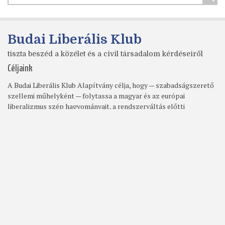
Budai Liberális Klub
tiszta beszéd a közélet és a civil társadalom kérdéseiről
Céljaink
A Budai Liberális Klub Alapítvány célja, hogy — szabadságszerető
szellemi műhelyként — folytassa a magyar és az európai
liberalizmus szép hagyományait, a rendszerváltás előtti
demokratikus ellenzék szellemi örökségét. Alapítványunk kiáll az
emberi és szabadságjogok, a parlamentáris demokrácia, a
tolerancia, a másság elfogadása, a kulturális sokszínűség mellett.
Az alapítvány fontos feladatának tekinti, hogy Budán (és ezen
belül elsősorban a II. kerületben) felmutassa és közvetítse a
liberalizmus egyetemes értékeit.
Libretto
A Budai Liberális Klub azért jött létre, hogy teret adjon a
liberálisok vitáinak. Nyíltságot, közvetlenséget, tiszta beszédet