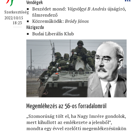
Vendégek
Beszédet mond:
Vágvölgyi B András
újságíró,
Szerkesztőség
ﬁlmrendező
2022/10/15
Közreműködik:
Bródy János
18:23
Házigazda
Budai Liberális Klub
Megemlékezés az 56-os forradalomról
„Szomorúság tölt el, ha Nagy Imrére gondolok,
mert kihullott az emlékezete a jelenből”,
mondta egy évvel ezelőtti megemlékezésünkön