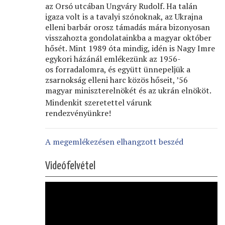
az Orsó utcában Ungváry Rudolf. Ha talán
igaza volt is a tavalyi szónoknak, az Ukrajna
elleni barbár orosz támadás mára bizonyosan
visszahozta gondolatainkba a magyar október
hősét. Mint 1989 óta mindig, idén is Nagy Imre
egykori házánál emlékezünk az 1956-
os forradalomra, és együtt ünnepeljük a
zsarnokság elleni harc közös hőseit, ’56
magyar miniszterelnökét és az ukrán elnököt.
Mindenkit szeretettel várunk
rendezvényünkre!
A megemlékezésen elhangzott beszéd
Videófelvétel