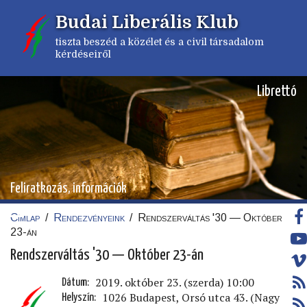
Ugrás
Budai Liberális Klub
a
tartalomra
tiszta beszéd a közélet és a civil társadalom
kérdéseiről
Librettó
Feliratkozás, információk
Címlap
/
Rendezvényeink
/
Rendszerváltás '30 — Október
Morzsa
23-án
Rendszerváltás '30 — Október 23-án
2019. október 23. (szerda) 10:00
Dátum
1026 Budapest, Orsó utca 43. (Nagy
Helyszín