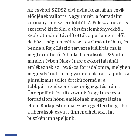
Az egykori SZDSZ elvi nyilatkozatában egyik
elődjének vallotta Nagy Imrét, a forradalmi
kormány miniszterelnökét. A Fidesz a nevét is
szeretné kitörölni a történelemkönyvekből.
Szobrát már eltávolították a parlament elől,
de háza még a nevét viseli az Orsó utcában, és
benne a Rajk László tervezte kiállítás ma is
megtekinthető. A budai liberálisok 1989 óta
minden évben Nagy Imre egykori házánál
emlékeznek az 1956-os forradalomra, melyben
megnyilvánult a magyar nép akarata a politikai
pluralizmus teljes értékű formája: a
többpártrendszer és az önigazgatás iránt.
Ünnepelünk és tiltakozunk Nagy Imre és a
forradalom hősei emlékének meggyalázása
ellen. Budapesten ma ez az egyetlen hely, ahol
a liberálisok együtt ünnepelhetnek. Hát
büszkén ünnepeljünk!