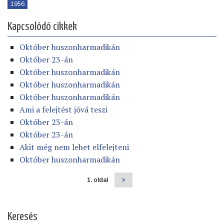
1956
Kapcsolódó cikkek
Október huszonharmadikán
Október 23-án
Október huszonharmadikán
Október huszonharmadikán
Október huszonharmadikán
Ami a felejtést jóvá teszi
Október 23-án
Október 23-án
Akit még nem lehet elfelejteni
Október huszonharmadikán
1. oldal
Következő
>
Oldalszámozás
oldal
Keresés