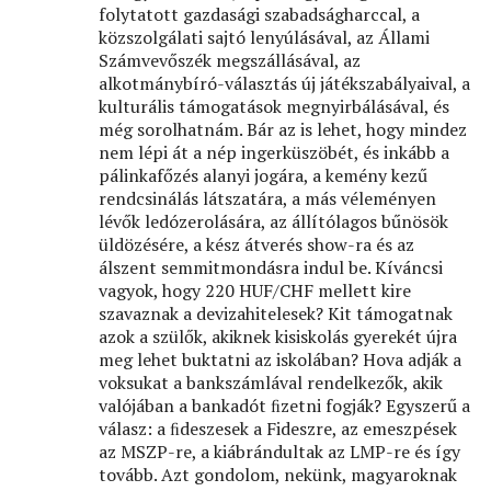
folytatott gazdasági szabadságharccal, a
közszolgálati sajtó lenyúlásával, az Állami
Számvevőszék megszállásával, az
alkotmánybíró-választás új játékszabályaival, a
kulturális támogatások megnyirbálásával, és
még sorolhatnám. Bár az is lehet, hogy mindez
nem lépi át a nép ingerküszöbét, és inkább a
pálinkafőzés alanyi jogára, a kemény kezű
rendcsinálás látszatára, a más véleményen
lévők ledózerolására, az állítólagos bűnösök
üldözésére, a kész átverés show-ra és az
álszent semmitmondásra indul be. Kíváncsi
vagyok, hogy 220 HUF/CHF mellett kire
szavaznak a devizahitelesek? Kit támogatnak
azok a szülők, akiknek kisiskolás gyerekét újra
meg lehet buktatni az iskolában? Hova adják a
voksukat a bankszámlával rendelkezők, akik
valójában a bankadót ﬁzetni fogják? Egyszerű a
válasz: a ﬁdeszesek a Fideszre, az emeszpések
az MSZP-re, a kiábrándultak az LMP-re és így
tovább. Azt gondolom, nekünk, magyaroknak