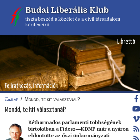
Ugrás
Budai Liberális Klub
a
tartalomra
tiszta beszéd a közélet és a civil társadalom
kérdéseiről
Librettó
Feliratkozás, információk
Címlap
/
Mondd, te kit választanál?
Morzsa
Mondd, te kit választanál?
Kétharmados parlamenti többségének
birtokában a Fidesz―KDNP már a nyáron
eldöntötte az őszi önkormányzati