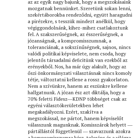
az az egyik nagy bajunk, hogy a megszokásaink
mozgatnak bennünket. Szeretünk sokan lenni,
szekértáborokba rendeződni, együtt haragudni
a pirézekre, s tesszük mindezt anélkül, hogy
végiggondolnánk, kihez-mihez csatlakoztunk
fel. A szakszerűségnek, az ésszerűségnek, a
józanságnak, a kompromisszumnak, a
toleranciának, a sokszínűségnek, sajnos, nincs
valódi politikai képviselete, nem csoda, hogy
jelentős társadalmi deﬁcitünk van ezekből az
erényekből. Nos, ha már úgy alakult, hogy az
őszi önkormányzati választásnak nincs komoly
tétje, változtatni kellene a rossz gyakorlaton.
Nem a szívünkre, hanem az eszünkre kellene
hallgatnunk. A józan ész azt diktálja, hogy a
70% feletti Fidesz―KDNP többséget csak az
egyéni választókerületekben lehet
megakadályozni. Ezért, szakítva a
megszokással, ne pártot, hanem képviselőt
válasszunk magunknak. Komisszárok helyett ―
pártállástól függetlenül ― szavazzunk azokra
a kompromisszumra kész, toleráns és a világra