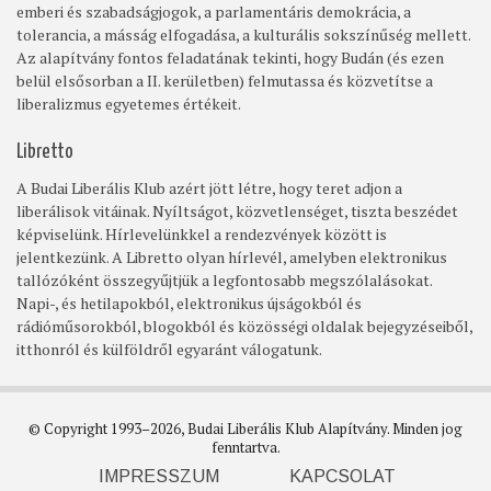
emberi és szabadságjogok, a parlamentáris demokrácia, a
tolerancia, a másság elfogadása, a kulturális sokszínűség mellett.
Az alapítvány fontos feladatának tekinti, hogy Budán (és ezen
belül elsősorban a II. kerületben) felmutassa és közvetítse a
liberalizmus egyetemes értékeit.
Libretto
A Budai Liberális Klub azért jött létre, hogy teret adjon a
liberálisok vitáinak. Nyíltságot, közvetlenséget, tiszta beszédet
képviselünk. Hírlevelünkkel a rendezvények között is
jelentkezünk. A Libretto olyan hírlevél, amelyben elektronikus
tallózóként összegyűjtjük a legfontosabb megszólalásokat.
Napi-, és hetilapokból, elektronikus újságokból és
rádióműsorokból, blogokból és közösségi oldalak bejegyzéseiből,
itthonról és külföldről egyaránt válogatunk.
© Copyright 1993–2026, Budai Liberális Klub Alapítvány. Minden jog
fenntartva.
IMPRESSZUM
KAPCSOLAT
Footer