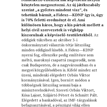
kénytelen megosztozni. Az új játékszabály
szerint „a győztes mindent visz”, és
tehetünk bármit, a Fidesz―KDNP így is, úgy
is 70% feletti eredményt ér el. Ami
különösen káros, hogy a kis pártok mellett a
helyi civil szervezetek is végképp
kiszorulnak a képviselő-testületekből.
Az
eddigiek tükrében az október 3-i
önkormányzati választás tétje látszólag
minden eddiginél kisebb. A Fidesz―KDNP
nyerni fog, ellenzéke pedig említésre sem
méltó, maroknyi csapattá zsugorodik, nem
csak Budapesten, de a nagyvárosokban és a
megyei közgyűlésekben is. Kifelé mindez azt
üzeni, mindenki elégedett Orbán Viktor
kormányzásával. Igen, bornírt módon a
többségnek látszólag semmi baja a
miniszterelnökével. Szereti Orbán Viktort,
Kósa Lajost, Szijjártó Pétert és Schmitt Pált.
Elégedett a bankadóval, az IMF-tárgyalások
befagyasztásával, a pénzügyi világ ellen