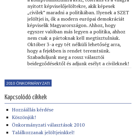
nyitott képviselőjelöltekre, akik képesek
„civilek” maradni a politikában. Ilyenek a SZET
jelöltjei is, ők a modern európai demokráciát
képviselik Magyarországon. Ahhoz, hogy
egyszer valóban más legyen a politika, ahhoz
nem csak a pártoknak kell megtisztulniuk.
Október 3-a egy tét nélküli lehetőség arra,
hogy a fejekben is rendet teremtsünk.
Szabaduljunk meg a rossz választói
beidegződésektől és adjunk esélyt a civileknek!
2010 ÖNKORMÁNYZATI
Kapcsolódó cikkek
Hozzáállás kérdése
Köszönjük!
Önkormányzati választások 2010
Találkozzanak jelöltjeinkkel!