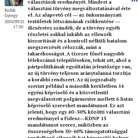
választások eredményét. Mindezt a
választási törvény megváltoztatásával érte
Kollár
el. Az alapvető cél ― az önkormányzati
György
testületek létszámának csökkentése ―
2010/09/21
dicséretes szándék, de a törvény egyéb
17:50
részletei sokkal inkább az ellenzék
kiszorítását és a kontroll nélküli hatalom
megszerzését célozzák, mint a
takarékosságot. A tízezer főnél nagyobb
lélekszámú településeken, tehát ott, ahol a
pártpolitikának egyáltalán jelentősége van,
az új törvény teljesen aránytalanná torzítja
a korábbi rendszert. Az új jogszabály
szerint például a második kerületben 14
egyéni képviselő és a közvetlenül
megválasztott polgármester mellett 6 listás
képviselő szerezhet mandátumot. Ez azt
jelenti, hogy egy 40–50% közötti választási
eredménnyel a Fidesz―KDNP 15
mandátumot szerez, miközben az
összességében 50–60% támogatottsággal
rendelkező ellenzék hat képviselői helyen