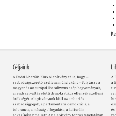
Ke
Céljaink
Li
A Budai Liberális Klub Alapítvány célja, hogy —
A B
szabadságszerető szellemi műhelyként — folytassa a
a l
magyar és az európai liberalizmus szép hagyományait,
ti
a rendszerváltás előtti demokratikus ellenzék szellemi
re
örökségét. Alapítványunk kiáll az emberi és
hí
szabadságjogok, a parlamentáris demokrácia, a
ös
tolerancia, a másság elfogadása, a kulturális
és
sokszínűség mellett. Az alapítvány fontos feladatának
rá