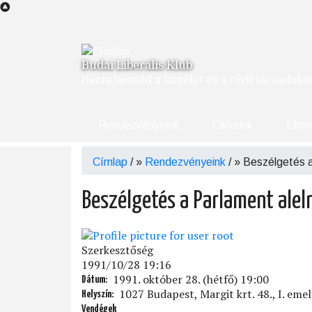
Ugrás
a
tartalomra
Budai Liberális Klub
tiszta beszéd a közélet és a civil társadal
Rendezvényeink
Cikkeink
Libre
Címlap
/
Rendezvényeink
/
Beszélgetés a
Morzsa
Beszélgetés a Parlament alel
Szerkesztőség
1991/10/28 19:16
1991. október 28. (hétfő) 19:00
Dátum
1027 Budapest, Margit krt. 48., I. emel
Helyszín
Vendégek