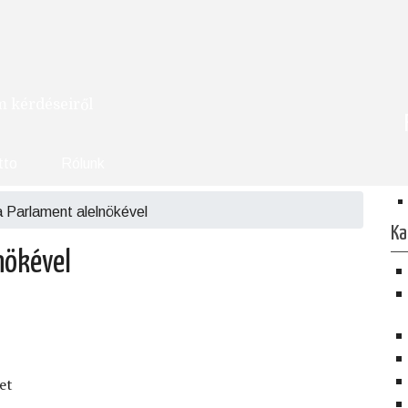
om kérdéseiről
tto
Rólunk
 Parlament alelnökével
Ka
nökével
et