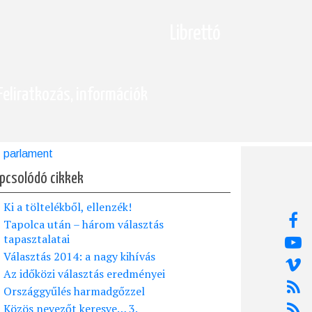
Librettó
Feliratkozás, információk
parlament
pcsolódó cikkek
Ki a töltelékből, ellenzék!
Tapolca után – három választás
tapasztalatai
Választás 2014: a nagy kihívás
Az időközi választás eredményei
Országgyűlés harmadgőzzel
Közös nevezőt keresve… 3.