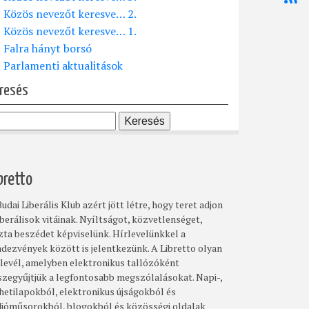
Közös nevezőt keresve… 2.
Közös nevezőt keresve… 1.
Falra hányt borsó
Parlamenti aktualitások
resés
bretto
udai Liberális Klub azért jött létre, hogy teret adjon
iberálisok vitáinak. Nyíltságot, közvetlenséget,
szta beszédet képviselünk. Hírlevelünkkel a
ndezvények között is jelentkezünk. A Libretto olyan
rlevél, amelyben elektronikus tallózóként
szegyűjtjük a legfontosabb megszólalásokat. Napi-,
 hetilapokból, elektronikus újságokból és
dióműsorokból, blogokból és közösségi oldalak