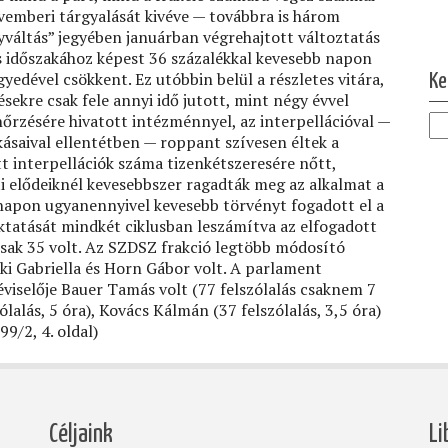
vemberi tárgyalását kivéve — továbbra is három
yváltás” jegyében januárban végrehajtott változtatás
os időszakához képest 36 százalékkal kevesebb napon
gyedével csökkent. Ez utóbbin belül a részletes vitára,
Ke
ésekre csak fele annyi idő jutott, mint négy évvel
nőrzésére hivatott intézménnyel, az interpellációval —
ásaival ellentétben — roppant szívesen éltek a
t interpellációk száma tizenkétszeresére nőtt,
ti elődeiknél kevesebbszer ragadták meg az alkalmat a
snapon ugyanennyivel kevesebb törvényt fogadott el a
ktatását mindkét ciklusban leszámítva az elfogadott
sak 35 volt. Az SZDSZ frakció legtöbb módosító
éki Gabriella és Horn Gábor volt. A parlament
viselője Bauer Tamás volt (77 felszólalás csaknem 7
ólalás, 5 óra), Kovács Kálmán (37 felszólalás, 3,5 óra)
99/2, 4. oldal)
Céljaink
Li