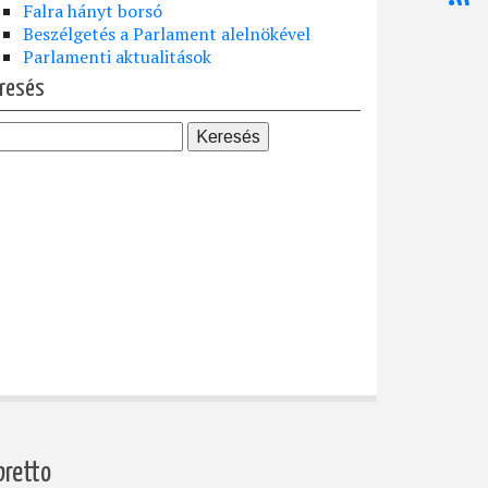
Falra hányt borsó
Beszélgetés a Parlament alelnökével
Parlamenti aktualitások
resés
bretto