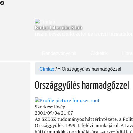
Ugrás
a
tartalomra
Budai Liberális Klub
tiszta beszéd a közélet és a civil társadal
Rendezvényeink
Cikkeink
Libre
Címlap
/
Országgyűlés harmadgőzzel
Morzsa
Országgyűlés harmadgőzzel
Szerkesztőség
2001/09/04 21:07
Az SZDSZ tudományos háttérintézete, a Politik
Országgyűlés 1999. I. félévi munkájáról. A tava
háttérmunkák koordinálására szerveződött, és