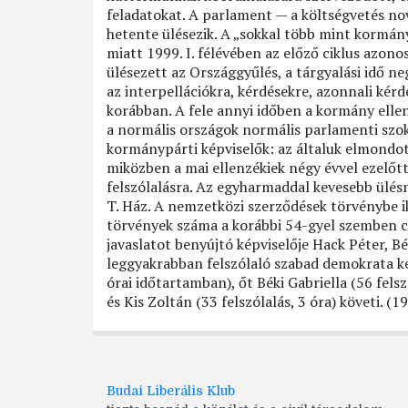
feladatokat. A parlament — a költségvetés no
hetente ülésezik. A „sokkal több mint kormán
miatt 1999. I. félévében az előző ciklus azon
ülésezett az Országgyűlés, a tárgyalási idő ne
az interpellációkra, kérdésekre, azonnali kérd
korábban. A fele annyi időben a kormány elle
a normális országok normális parlamenti szok
kormánypárti képviselők: az általuk elmondot
miközben a mai ellenzékiek négy évvel ezelőt
felszólalásra. Az egyharmaddal kevesebb ülé
T. Ház. A nemzetközi szerződések törvénybe i
törvények száma a korábbi 54-gyel szemben c
javaslatot benyújtó képviselője Hack Péter, B
leggyakrabban felszólaló szabad demokrata ké
órai időtartamban), őt Béki Gabriella (56 felsz
és Kis Zoltán (33 felszólalás, 3 óra) követi. (19
Budai Liberális Klub