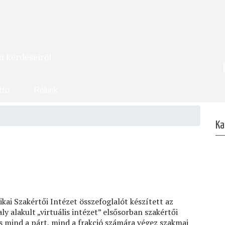
om kérdéseiről
tto
Rólunk
Ka
ai Szakértői Intézet összefoglalót készített az
ly alakult „virtuális intézet” elsősorban szakértői
 mind a párt, mind a frakció számára végez szakmai