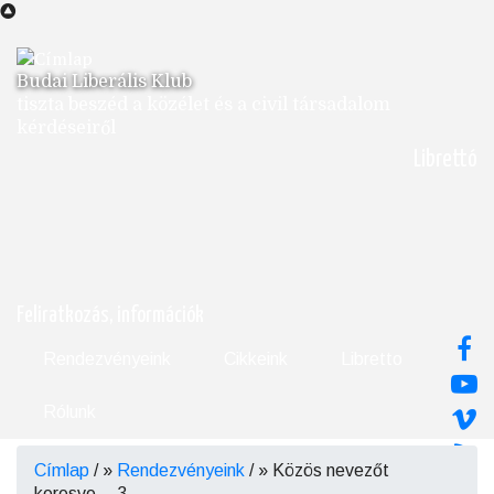
Ugrás
a
tartalomra
Budai Liberális Klub
tiszta beszéd a közélet és a civil társadalom
kérdéseiről
Librettó
Feliratkozás, információk
Rendezvényeink
Cikkeink
Libretto
Rólunk
Címlap
/
Rendezvényeink
/
Közös nevezőt
Morzsa
keresve… 3.