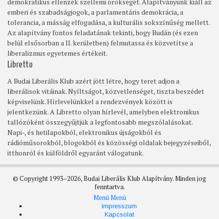
demokratikus ellenzék szellemi örökségét. Alapítványunk kiáll az
emberi és szabadságjogok, a parlamentáris demokrácia, a
tolerancia, a másság elfogadása, a kulturális sokszínűség mellett.
Az alapítvány fontos feladatának tekinti, hogy Budán (és ezen
belül elsősorban a II. kerületben) felmutassa és közvetítse a
liberalizmus egyetemes értékeit.
Libretto
A Budai Liberális Klub azért jött létre, hogy teret adjon a
liberálisok vitáinak. Nyíltságot, közvetlenséget, tiszta beszédet
képviselünk. Hírlevelünkkel a rendezvények között is
jelentkezünk. A Libretto olyan hírlevél, amelyben elektronikus
tallózóként összegyűjtjük a legfontosabb megszólalásokat.
Napi-, és hetilapokból, elektronikus újságokból és
rádióműsorokból, blogokból és közösségi oldalak bejegyzéseiből,
itthonról és külföldről egyaránt válogatunk.
© Copyright 1993–2026, Budai Liberális Klub Alapítvány. Minden jog
fenntartva.
Menü
Menü
Footer
Impresszum
Kapcsolat