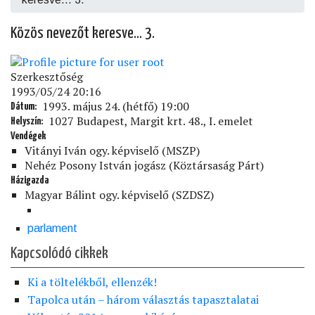
Közös nevezőt keresve… 3.
Szerkesztőség
1993/05/24 20:16
1993. május 24. (hétfő) 19:00
Dátum
1027 Budapest, Margit krt. 48., I. emelet
Helyszín
Vendégek
Vitányi Iván ogy. képviselő (MSZP)
Nehéz Posony István jogász (Köztársaság Párt)
Házigazda
Magyar Bálint ogy. képviselő (SZDSZ)
parlament
Kapcsolódó cikkek
Ki a töltelékből, ellenzék!
Tapolca után – három választás tapasztalatai