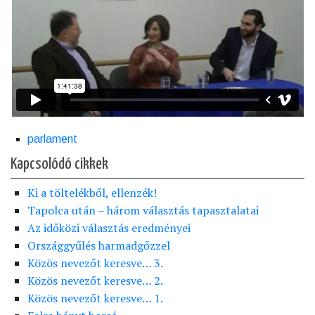
parlament
Kapcsolódó cikkek
Ki a töltelékből, ellenzék!
Tapolca után – három választás tapasztalatai
Az időközi választás eredményei
Országgyűlés harmadgőzzel
Közös nevezőt keresve… 3.
Közös nevezőt keresve… 2.
Közös nevezőt keresve… 1.