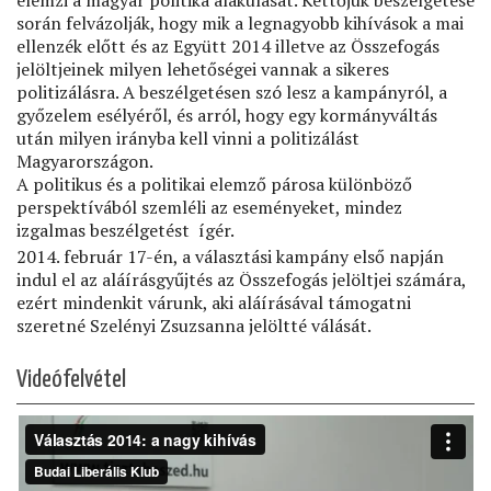
elemzi a magyar politika alakulását. Kettőjük beszélgetése
során felvázolják, hogy mik a legnagyobb kihívások a mai
ellenzék előtt és az Együtt 2014 illetve az Összefogás
jelöltjeinek milyen lehetőségei vannak a sikeres
politizálásra. A beszélgetésen szó lesz a kampányról, a
győzelem esélyéről, és arról, hogy egy kormányváltás
után milyen irányba kell vinni a politizálást
Magyarországon.
A politikus és a politikai elemző párosa különböző
perspektívából szemléli az eseményeket, mindez
izgalmas beszélgetést ígér.
2014. február 17-én, a választási kampány első napján
indul el az aláírásgyűjtés az Összefogás jelöltjei számára,
ezért mindenkit várunk, aki aláírásával támogatni
szeretné Szelényi Zsuzsanna jelöltté válását.
Videófelvétel