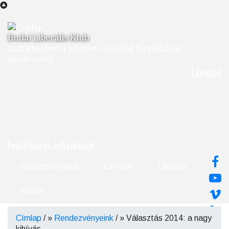
Ugrás
a
tartalomra
Budai Liberális Klub
tiszta beszéd a közélet és a civil társadalom
kérdéseiről
Librettó
Feliratkozás, információk
Rendezvényeink
Cikkeink
Libretto
Rólunk
Címlap
/
Rendezvényeink
/
Választás 2014: a nagy
Morzsa
kihívás