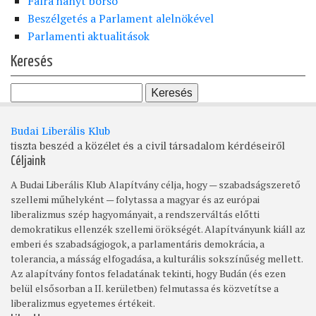
Falra hányt borsó
Beszélgetés a Parlament alelnökével
Parlamenti aktualitások
Keresés
Budai Liberális Klub
tiszta beszéd a közélet és a civil társadalom kérdéseiről
Céljaink
A Budai Liberális Klub Alapítvány célja, hogy — szabadságszerető
szellemi műhelyként — folytassa a magyar és az európai
liberalizmus szép hagyományait, a rendszerváltás előtti
demokratikus ellenzék szellemi örökségét. Alapítványunk kiáll az
emberi és szabadságjogok, a parlamentáris demokrácia, a
tolerancia, a másság elfogadása, a kulturális sokszínűség mellett.
Az alapítvány fontos feladatának tekinti, hogy Budán (és ezen
belül elsősorban a II. kerületben) felmutassa és közvetítse a
liberalizmus egyetemes értékeit.