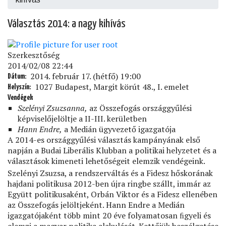
Választás 2014: a nagy kihívás
Szerkesztőség
2014/02/08 22:44
2014. február 17. (hétfő) 19:00
Dátum
1027 Budapest, Margit körút 48., I. emelet
Helyszín
Vendégek
Szelényi Zsuzsanna,
az Összefogás országgyűlési
képviselőjelöltje a II-III. kerületben
Hann Endre,
a Medián ügyvezető igazgatója
A 2014-es országgyűlési választás kampányának első
napján a Budai Liberális Klubban a politikai helyzetet és a
választások kimeneti lehetőségeit elemzik vendégeink.
Szelényi Zsuzsa, a rendszerváltás és a Fidesz hőskorának
hajdani politikusa 2012-ben újra ringbe szállt, immár az
Együtt politikusaként, Orbán Viktor és a Fidesz ellenében
az Összefogás jelöltjeként. Hann Endre a Medián
igazgatójaként több mint 20 éve folyamatosan ﬁgyeli és