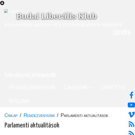
Ugrás
a
Budai Liberális Klub
tartalomra
tiszta beszéd a közélet és a civil társadalom kérdéseiről
Librettó
Feliratkozás, információk
RENDEZVÉNYEINK
CIKKEINK
LIBRETTO
RÓLUNK
Címlap
/
Rendezvényeink
/
Parlamenti aktualitások
Morzsa
Parlamenti aktualitások