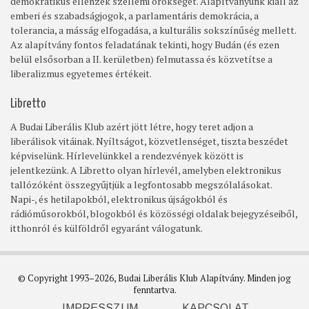
demokratikus ellenzék szellemi örökségét. Alapítványunk kiáll az
emberi és szabadságjogok, a parlamentáris demokrácia, a
tolerancia, a másság elfogadása, a kulturális sokszínűség mellett.
Az alapítvány fontos feladatának tekinti, hogy Budán (és ezen
belül elsősorban a II. kerületben) felmutassa és közvetítse a
liberalizmus egyetemes értékeit.
Libretto
A Budai Liberális Klub azért jött létre, hogy teret adjon a
liberálisok vitáinak. Nyíltságot, közvetlenséget, tiszta beszédet
képviselünk. Hírlevelünkkel a rendezvények között is
jelentkezünk. A Libretto olyan hírlevél, amelyben elektronikus
tallózóként összegyűjtjük a legfontosabb megszólalásokat.
Napi-, és hetilapokból, elektronikus újságokból és
rádióműsorokból, blogokból és közösségi oldalak bejegyzéseiből,
itthonról és külföldről egyaránt válogatunk.
© Copyright 1993–2026, Budai Liberális Klub Alapítvány. Minden jog
fenntartva.
IMPRESSZUM
KAPCSOLAT