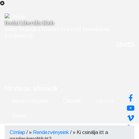
Ugrás
a
tartalomra
Budai Liberális Klub
tiszta beszéd a közélet és a civil társadalom
kérdéseiről
Librettó
Feliratkozás, információk
Rendezvényeink
Cikkeink
Libretto
Rólunk
Címlap
/
Rendezvényeink
/
Ki csinálja itt a
Morzsa
gazdaságpolitikát?