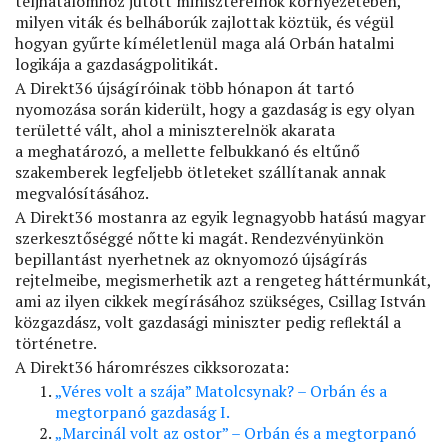
teljhatalomhoz jutott miniszterelnök környezetében,
milyen viták és belháborúk zajlottak köztük, és végül
hogyan gyűrte kíméletlenül maga alá Orbán hatalmi
logikája a gazdaságpolitikát.
A Direkt36 újságíróinak több hónapon át tartó
nyomozása során kiderült, hogy a gazdaság is egy olyan
területté vált, ahol a miniszterelnök akarata
a meghatározó, a mellette felbukkanó és eltűnő
szakemberek legfeljebb ötleteket szállítanak annak
megvalósításához.
A Direkt36 mostanra az egyik legnagyobb hatású magyar
szerkesztőséggé nőtte ki magát. Rendezvényünkön
bepillantást nyerhetnek az oknyomozó újságírás
rejtelmeibe, megismerhetik azt a rengeteg háttérmunkát,
ami az ilyen cikkek megírásához szükséges, Csillag István
közgazdász, volt gazdasági miniszter pedig reﬂektál a
történetre.
A Direkt36 háromrészes cikksorozata:
„Véres volt a szája” Matolcsynak? – Orbán és a
megtorpanó gazdaság I.
„Marcinál volt az ostor” – Orbán és a megtorpanó