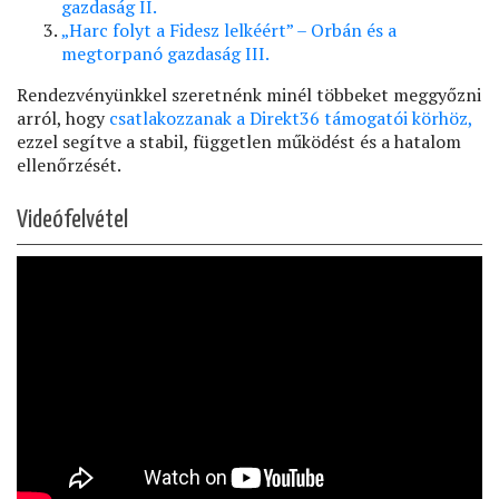
gazdaság II.
„Harc folyt a Fidesz lelkéért” – Orbán és a
megtorpanó gazdaság III.
Rendezvényünkkel szeretnénk minél többeket meggyőzni
arról, hogy
csatlakozzanak a Direkt36 támogatói körhöz,
ezzel segítve a stabil, független működést és a hatalom
ellenőrzését.
Videófelvétel