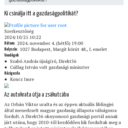
Ki csinálja itt a gazdaságpolitikát?
Szerkesztőség
2024/10/25 10:22
2024. november 4. (hétfő) 19:00
Dátum
1027 Budapest, Margit körút 48., I. emelet
Helyszín
Vendégek
Szabó András újságíró, Direkt36
Csillag István volt gazdasági miniszter
Házigazda
Koncz Imre
Az autokrata útja a zsákutcába
Az Orbán Viktor uralta és az éppen aktuális liblingjei
által menedzselt magyar gazdaság állapota válságosra
fordult. A Direkt36 oknyomozó gazdasági portál annak
járt utána, hogy 2010-től kezdődően kik fordultak meg a