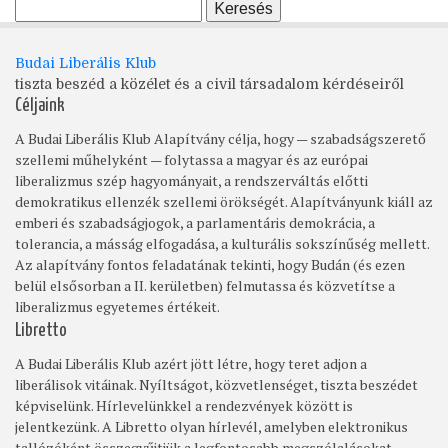
Budai Liberális Klub
tiszta beszéd a közélet és a civil társadalom kérdéseiről
Céljaink
A Budai Liberális Klub Alapítvány célja, hogy — szabadságszerető
szellemi műhelyként — folytassa a magyar és az európai
liberalizmus szép hagyományait, a rendszerváltás előtti
demokratikus ellenzék szellemi örökségét. Alapítványunk kiáll az
emberi és szabadságjogok, a parlamentáris demokrácia, a
tolerancia, a másság elfogadása, a kulturális sokszínűség mellett.
Az alapítvány fontos feladatának tekinti, hogy Budán (és ezen
belül elsősorban a II. kerületben) felmutassa és közvetítse a
liberalizmus egyetemes értékeit.
Libretto
A Budai Liberális Klub azért jött létre, hogy teret adjon a
liberálisok vitáinak. Nyíltságot, közvetlenséget, tiszta beszédet
képviselünk. Hírlevelünkkel a rendezvények között is
jelentkezünk. A Libretto olyan hírlevél, amelyben elektronikus
tallózóként összegyűjtjük a legfontosabb megszólalásokat.