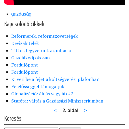
gazdaság
Kapcsolódó cikkek
Reformerek, reformszövetségek
Devizahitelek
Titkos fegyverünk az infláció
Gazdálkodj okosan
Fordulópont
Fordulópont
Ki veri be a fejét a költségvetési plafonba?
Felelősséggel támogatjuk
Globalizáció: áldás vagy átok?
Staféta: váltás a Gazdasági Minisztériumban
Előző
<
2. oldal
Következő
>
Oldalszámozás
oldal
oldal
Keresés