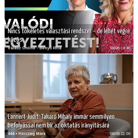
Nincs tökéletes választási rendszer – de lehet végre
közös
Válasz Online - Benyó Rita
08/06 18:46
Lannert Judit: Takaró Mihály immár semmilyen
befolyással nem bír az oktatás irányítására
444 • Herczeg Márk
08/06 11:00