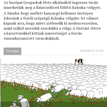
Az Európai Geoparkok Hete alkalmából ingyenes túrán
ismerhetjük meg a Balatonfüred fölötti Koloska-völgyet.
A Sándor-hegy mellett kanyargó kellemes ösvényen
érkezünk a festői szépségű Koloska-völgybe. Itt választ
kapunk arra, hogy miért szélesedik ki medenceszerűen,
majd szűkül meredek szurdokká a völgy. A tisztást elérve
a karsztvizekkel kötünk ismeretséget a forrás
visszaduzzasztott tavacskájánál.
2018/05/19 14:08
TOVÁBB
(GEOTÚRA
A
KOLOSKA-
VÖLGYBEN)