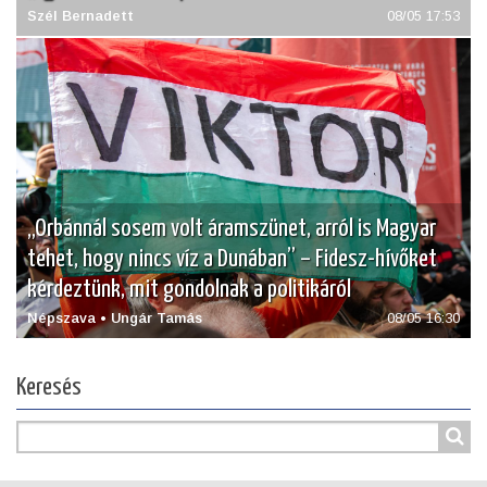
Szél Bernadett
08/05 17:53
„Orbánnál sosem volt áramszünet, arról is Magyar
tehet, hogy nincs víz a Dunában” – Fidesz-hívőket
kérdeztünk, mit gondolnak a politikáról
Népszava • Ungár Tamás
08/05 16:30
Keresés