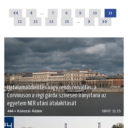
(1948-
2018))
<<
<
…
Page
7
Page
8
Page
9
Page
10
Jelenlegi
11
Oldalszámozás
oldal
Page
12
Page
13
Page
14
Page
15
…
>
>>
Hatalomátmentés vagy rendszerváltás: a
Corvinuson a régi gárda szívesen irányítaná az
egyetem NER utáni átalakítását
444 • Kolozsi Ádám
08/07 11:15