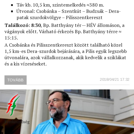
Táv kb. 10,5 km, szintemelkedés ≈380 m.
Útvonal: Csobánka – Szentkút – Budzsák – Dera-
patak szurdokvölgye – Pilisszentkereszt
Találkozó:
8:30
, Bp. Batthyány tér — HÉV állomáson, a
vágányok előtt. Várható érkezés Bp. Batthyány térre ≈
15:15.
A Csobánka és Pilisszentkereszt között található közel
1,5 km-es Dera-szurdok bejárására, a Pilis egyik legszebb
útvonalára, azok vállalkozzanak, akik kedvelik a sziklákat
és a kis vízeséseket.
2018/04/21 17:32
TOVÁBB
(PILIS-
HEGYSÉG:
DERA-
SZURDOK)
Szerkesztőség