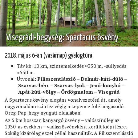
Dolinszky Tamás
Visegrádi-hegység: Spartacus ösvény
2018. május 6-án (vasárnap) gyalogtúra
Táv kb. 10 km, szintemelkedés ≈330 m, -süllyedés
≈550 m.
Útvonal:
Pilisszentlászló – Delmár-kúti-dűlő –
Szarvas-bérc – Szarvas-lyuk – Jenő-kunyhó –
Apát-kúti-völgy – Ördögmalom – Visegrád
A Spartacus ösvény elegáns vonalvezetésű út, amely
nagyvonalúan szintez végig a Lepence fölé magasodó
Öreg-Pap-hegy nyugati oldalában.
Az 5 km hosszan kanyargó ösvény – valószínűleg az
1930-as években – vadászösvényként került kiépítésre.
Sokáig kizárólag ezzel céllal használták. A Pilisszentlászló