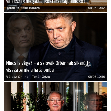
válasszák meg az új köztársasági elnököt
Telex - Cseke Balázs
08/06 10:52
Nincs is vége? – a szlovák Orbánnak sikerült
visszatérnie a hatalomba
Válasz Online - Tokár Géza
08/06 10:50