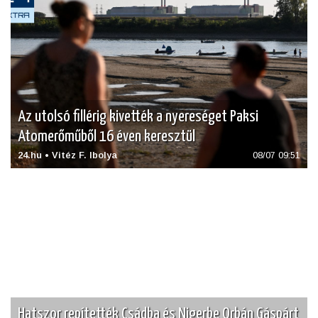
Az utolsó fillérig kivették a nyereséget Paksi
Atomerőműből 16 éven keresztül
24.hu • Vitéz F. Ibolya
08/07 09:51
Hatszor repítették Csádba és Nigerbe Orbán Gáspárt