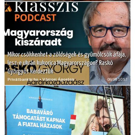
Mikor csökkenhet a zöldségek és gyümölcsök áfája,
lesz-e ukrán kukorica Magyarországon? Raskó
Györgyöt kérdeztük
Privátbankár.hu • Vámosi Ágoston
08/06 10:57