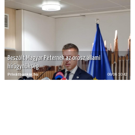
Beszólt Magyar Péternek az orosz állami
hírügynökség
Privátbankár.hu
08/06 10:42