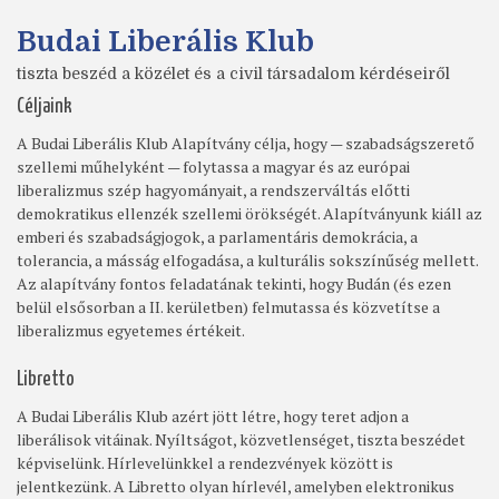
Budai Liberális Klub
tiszta beszéd a közélet és a civil társadalom kérdéseiről
Céljaink
A Budai Liberális Klub Alapítvány célja, hogy — szabadságszerető
szellemi műhelyként — folytassa a magyar és az európai
liberalizmus szép hagyományait, a rendszerváltás előtti
demokratikus ellenzék szellemi örökségét. Alapítványunk kiáll az
emberi és szabadságjogok, a parlamentáris demokrácia, a
tolerancia, a másság elfogadása, a kulturális sokszínűség mellett.
Az alapítvány fontos feladatának tekinti, hogy Budán (és ezen
belül elsősorban a II. kerületben) felmutassa és közvetítse a
liberalizmus egyetemes értékeit.
Libretto
A Budai Liberális Klub azért jött létre, hogy teret adjon a
liberálisok vitáinak. Nyíltságot, közvetlenséget, tiszta beszédet
képviselünk. Hírlevelünkkel a rendezvények között is
jelentkezünk. A Libretto olyan hírlevél, amelyben elektronikus