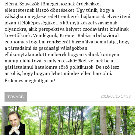
elérni. Szavazók tömegei hoznak érdekeikkel
ellentétesnek látszó döntéseket. Úgy tűnik, hogy a
válságban megkeseredett emberek hajlamosak elveszíteni
józan ítélőképességűket, s könnyű kézzel szavaznak
olyanokra, akik perspektíva helyett csodavárást kínálnak
követőiknek. Vendégünk, Krémer Balázs a behavioral
economics fogalmi rendszerét használva bemutatja, hogy
a társadalmi és gazdasági válságokban
elbizonytalanodott emberek hogyan válnak könnyen
manipulálhatóvá, s milyen eszközöket vetnek be a
gátlástalanul hatalomra törő politikusok. De szó lesz
arról is, hogy hogyan lehet mindez ellen harcolni.
Érdemes meghallgatni!
2018/05/15 17:53
TOVÁBB
(TÉNYLEG
ENNYIRE
HÜLYÉK
LENNÉNK?)