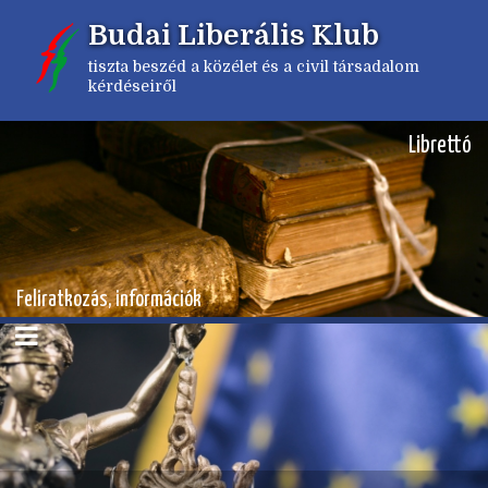
Ugrás
Budai Liberális Klub
a
tartalomra
tiszta beszéd a közélet és a civil társadalom
kérdéseiről
Librettó
Feliratkozás, információk