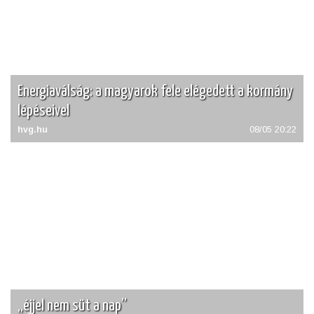
Energiaválság: a magyarok fele elégedett a kormány
lépéseivel
hvg.hu
08/05 20:22
„éjjel nem süt a nap”