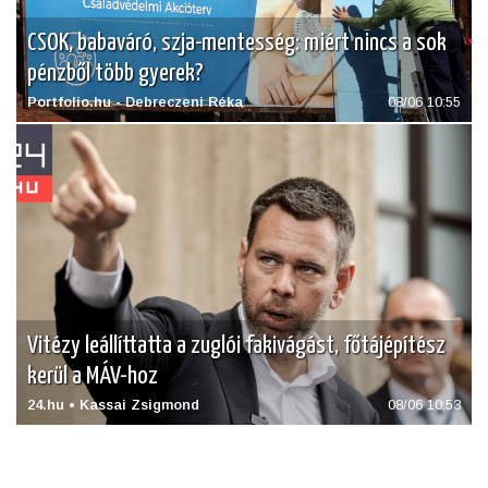
CSOK, babaváró, szja-mentesség: miért nincs a sok
pénzből több gyerek?
Portfolio.hu - Debreczeni Réka
08/06 10:55
Vitézy leállíttatta a zuglói fakivágást, főtájépítész
kerül a MÁV-hoz
24.hu • Kassai Zsigmond
08/06 10:53