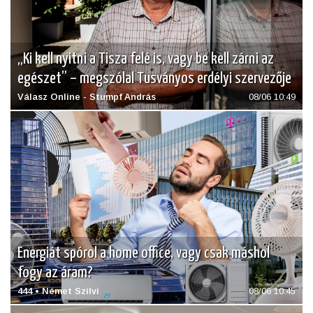
„Ki kell nyitni a Tisza felé is, vagy be kell zárni az
egészet” – megszólal Tusványos erdélyi szervezője
Válasz Online - Stumpf András
08/06 10:49
Energiát spórol a home office, vagy csak máshol
fogy az áram?
444 • Német Szilvi
08/06 10:45