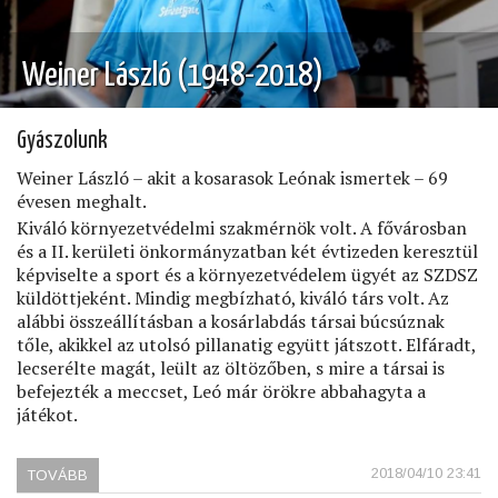
Weiner László (1948-2018)
Gyászolunk
Weiner László – akit a kosarasok Leónak ismertek – 69
évesen meghalt.
Kiváló környezetvédelmi szakmérnök volt. A fővárosban
és a II. kerületi önkormányzatban két évtizeden keresztül
képviselte a sport és a környezetvédelem ügyét az SZDSZ
küldöttjeként. Mindig megbízható, kiváló társ volt. Az
alábbi összeállításban a kosárlabdás társai búcsúznak
tőle, akikkel az utolsó pillanatig együtt játszott. Elfáradt,
lecserélte magát, leült az öltözőben, s mire a társai is
befejezték a meccset, Leó már örökre abbahagyta a
játékot.
2018/04/10 23:41
TOVÁBB
(WEINER
LÁSZLÓ