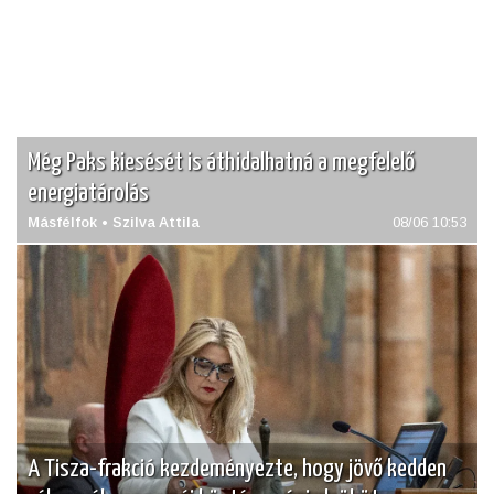
Még Paks kiesését is áthidalhatná a megfelelő
energiatárolás
Másfélfok • Szilva Attila
08/06 10:53
A Tisza-frakció kezdeményezte, hogy jövő kedden