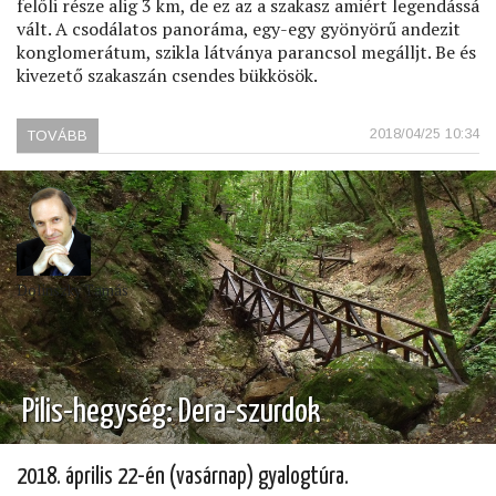
felőli része alig 3 km, de ez az a szakasz amiért legendássá
vált. A csodálatos panoráma, egy-egy gyönyörű andezit
konglomerátum, szikla látványa parancsol megálljt. Be és
kivezető szakaszán csendes bükkösök.
2018/04/25 10:34
TOVÁBB
(VISEGRÁDI-
HEGYSÉG:
SPARTACUS
ÖSVÉNY)
Dolinszky Tamás
Pilis-hegység: Dera-szurdok
2018. április 22-én (vasárnap) gyalogtúra.