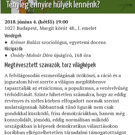
Tényleg ennyire hülyék lennénk?
2018. június 4. (hétfő) 19:00
1027 Budapest, Margit körút 48., I. emelet
Vendégek
Krémer Balázs
szociológus, egyetemi docens
Házigazda
Ónódy-Molnár Dóra
újságíró, 168 óra
Megtévesztett szavazók, torz világképek
A felvilágosodás eszmevilágának örökösei, a ráció és a
joguralom hívei szerte a világon megdöbbenve
tapasztalják az etnicizmus, a populizmus, a vezérelvűség
térhódítását. Szinte hihetetlen számukra, hogy az eddig
érvényes és széles körben elfogadott normák szerint
mulatságosnak-hibbantnak tűnő ﬁgurák nem csak
gondokkal küszködő, friss demokráciákban, hanem még
konszolidált, jómódú, eddig normálisan működő
országokban is képesek demokratikus választásokon
korábban elképzelhetetlen társadalmi támogatottságot