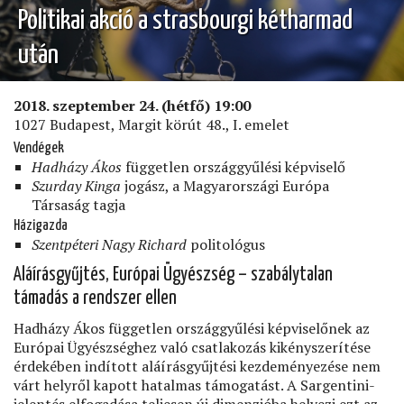
Politikai akció a strasbourgi kétharmad
után
2018. szeptember 24. (hétfő) 19:00
1027 Budapest, Margit körút 48., I. emelet
Vendégek
Hadházy Ákos
független országgyűlési képviselő
Szurday Kinga
jogász, a Magyarországi Európa
Társaság tagja
Házigazda
Szentpéteri Nagy Richard
politológus
Aláírásgyűjtés, Európai Ügyészség – szabálytalan
támadás a rendszer ellen
Hadházy Ákos független országgyűlési képviselőnek az
Európai Ügyészséghez való csatlakozás kikényszerítése
érdekében indított aláírásgyűjtési kezdeményezése nem
várt helyről kapott hatalmas támogatást. A Sargentini-
jelentés elfogadása teljesen új dimenzióba helyezi ezt az