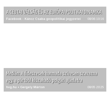
A CEUTAI VÁLSÁG ÉS AZ EURÓPAI POLITIKAI DINAMIKA
Facebook - Káncz Csaba geopolitikai jegyzetei
08/06 10:16
Medián: A fideszesek harmada szívesen szavazna
egy, a pártból kiszakadó polgári ajánlatra
hvg.hu • Gergely Márton
08/05 20:25