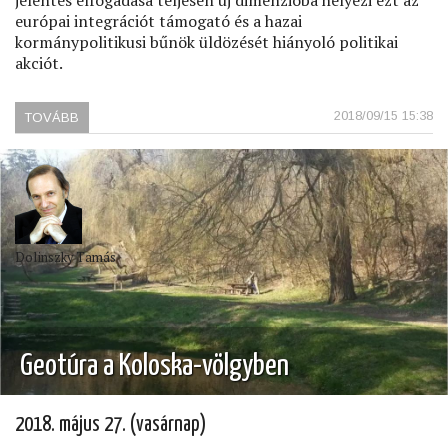
európai integrációt támogató és a hazai
kormánypolitikusi bűnök üldözését hiányoló politikai
akciót.
2018/09/15 15:38
TOVÁBB
(POLITIKAI
AKCIÓ
A
STRASBOURGI
KÉTHARMAD
UTÁN)
Dolinszky Tamás
Geotúra a Koloska-völgyben
2018. május 27. (vasárnap)