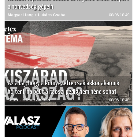
a honvédség gépein
Magyar Hang • Lukács Csaba
08/06 18:49
Az a baj, hogy a környezetre csak akkor akarunk
költeni, ha beüt a káosz, pedig nem kéne sokat
Telex - Mizsur András
08/06 18:48