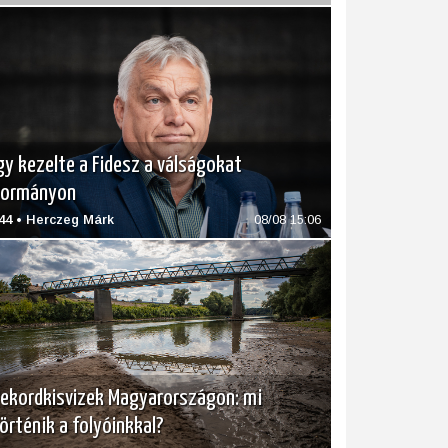
gy kezelte a Fidesz a válságokat
kormányon
44 • Herczeg Márk
08/08 15:06
ekordkisvizek Magyarországon: mi
örténik a folyóinkkal?