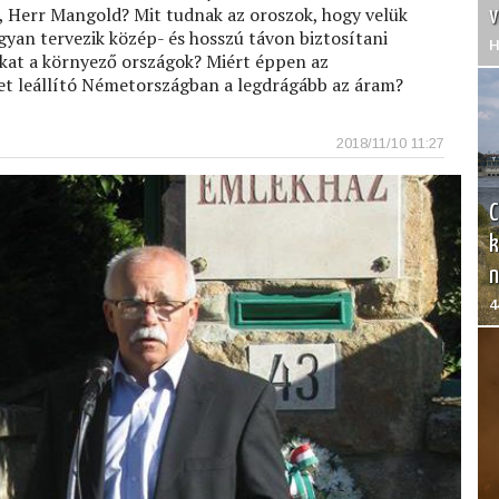
e, Herr Mangold? Mit tudnak az oroszok, hogy velük
v
yan tervezik közép- és hosszú távon biztosítani
H
ukat a környező országok? Miért éppen az
 leállító Németországban a legdrágább az áram?
2018/11/10 11:27
C
k
n
4