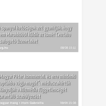
 spanyol hatóságok azt gyanítják, hogy
em Marokkóból küldik az ismét Ceutába
salogató üzeneteket
vg.hu
08/08 15:11
Magyar Péter kommentel, és erre mindenki
aptákba vágja magát": médiaszakértők
iányolják a közmédia függetlenségét
arantáló szabályozást
agyar Hang • Horn Gabriella
08/08 15:08