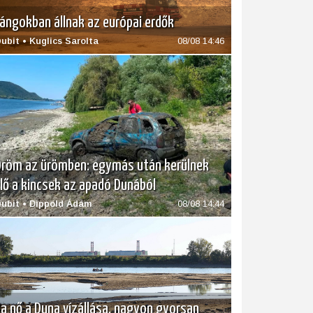
ángokban állnak az európai erdők
ubit • Kuglics Sarolta
08/08 14:46
röm az ürömben: egymás után kerülnek
lő a kincsek az apadó Dunából
ubit • Dippold Ádám
08/08 14:44
a nő a Duna vízállása, nagyon gyorsan