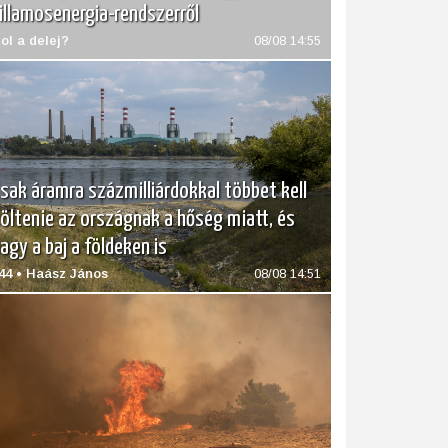
illamosenergia-rendszerről
ol a delej?
08/08 14:55
sak áramra százmilliárdokkal többet kell
öltenie az országnak a hőség miatt, és
agy a baj a földeken is
44 • Haász János
08/08 14:51