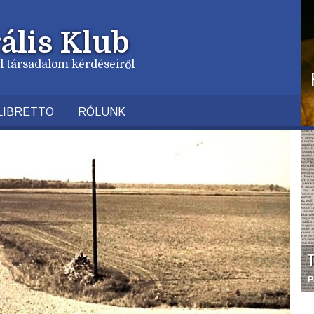
ális Klub
vil társadalom kérdéseiről
LIBRETTO
RÓLUNK
T
B