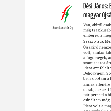
Dési János: 
magyar újsá
Van, akiről csa
Szerkesztőség
még tragikusab
emberek is meg
Szász Pista. Mer
Újságíró nemzed
volt, amikor ki
a fogdmegek, am
szamizdatot áru
Pista azt felel
Dehogynem. Sor
be is dobtam a
Ennek ellenére 
darabja az az 1
pár perccel a h
csináltam mégis
Pista volt a ma