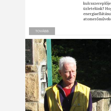
kulcsszereplőj
üzletelünk? Hog
energiaellátás
atomerőműveket
TOVÁBB
(ATOMMÁGIA)