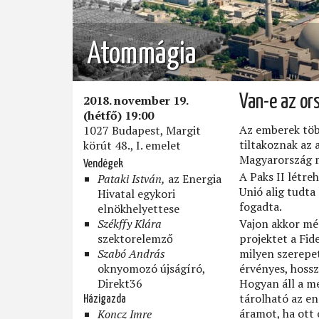
Atommágia
2018. november 19.
Van-e az or
(hétfő) 19:00
Az emberek töb
1027 Budapest, Margit
tiltakoznak az 
körút 48., I. emelet
Magyarország m
Vendégek
A Paks II létr
Pataki István,
az Energia
Unió alig tudta
Hivatal egykori
fogadta.
elnökhelyettese
Székffy Klára
Vajon akkor még
szektorelemző
projektet a Fi
Szabó András
milyen szerepe
oknyomozó újságíró,
érvényes, hossz
Direkt36
Hogyan áll a m
tárolható az en
Házigazda
áramot, ha ott 
Koncz Imre