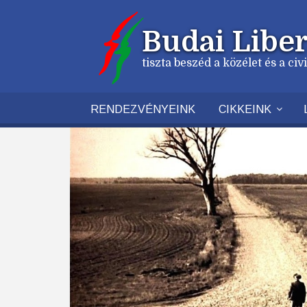
Ugrás
a
Budai Liber
tartalomra
tiszta beszéd a közélet és a ci
RENDEZVÉNYEINK
CIKKEINK