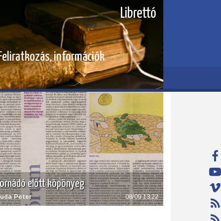
Librettó
Feliratkozás, információk
ornádó előtt köpönyeg
uda Peter
08/09 13:22