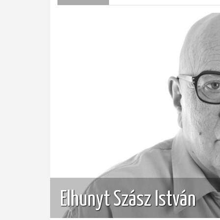
AZ
AKARAT,
HÁNY
A
LISTA?)
Elhunyt Szász István