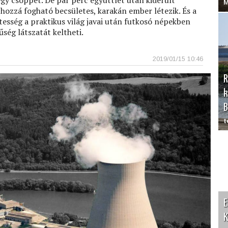
gy csöppet. De pár perc együttlét után kiderült
M
 hozzá fogható becsületes, karakán ember létezik. És a
tesség a praktikus világ javai után futkosó népekben
ség látszatát keltheti.
2019/01/15 10:46
R
k
B
t
E