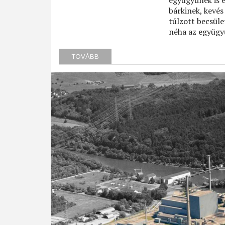
együgyűnek is e
bárkinek, kevés
túlzott becsüle
néha az együgyű
TOVÁBB
(ELHUNYT
SZÁSZ
ISTVÁN)