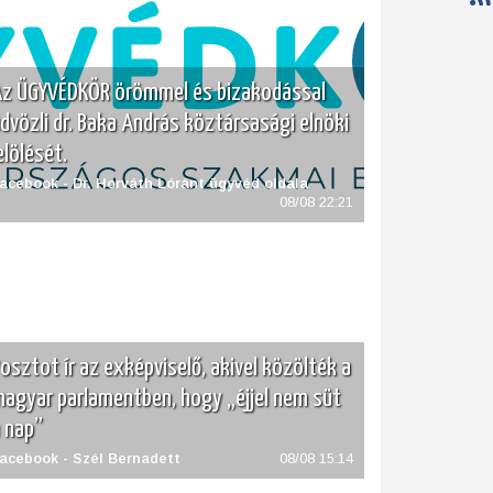
z ÜGYVÉDKÖR örömmel és bizakodással
dvözli dr. Baka András köztársasági elnöki
elölését.
acebook - Dr. Horváth Lóránt ügyvéd oldala
08/08 22:21
osztot ír az exképviselő, akivel közölték a
agyar parlamentben, hogy „éjjel nem süt
 nap”
acebook - Szél Bernadett
08/08 15:14