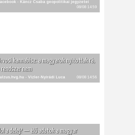
acebook - Káncz Csaba geopolitikai jegyzetei
08/08 14:59
rvosi kannabisz: a magyarok nyitottak rá,
 rendszer nem
ulzus.hvg.hu - Vizler-Nyirádi Luca
08/08 14:56
ol a delej? — élő adatok a magyar