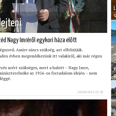
L
Q
lejteni
éd Nagy Imréről egykori háza előtt
égszerű. Amire nincs szükség, azt elfelejtjük.
den évben megemlékezünk itt valakiről, aki már régen
Ö
zés azért szükséges, mert a halott – Nagy Imre,
e
iniszterelnöke az 1956-os forradalom idején – nem
Q
léggé.
2018/10/23 22:35
H