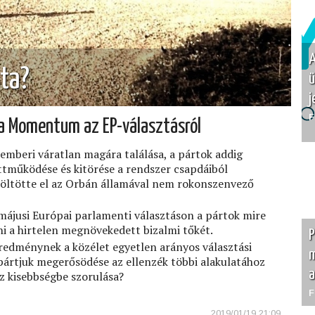
A
sta?
ü
j
F
a Momentum az EP-választásról
emberi váratlan magára találása, a pártok addig
ttműködése és kitörése a rendszer csapdáiból
öltötte el az Orbán államával nem rokonszenvező
májusi Európai parlamenti választáson a pártok mire
ni a hirtelen megnövekedett bizalmi tőkét.
P
redménynek a közélet egyetlen arányos választási
m
ártjuk megerősödése az ellenzék többi alakulatához
a
z kisebbségbe szorulása?
F
2019/01/19 21:09