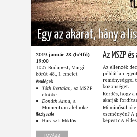
Egy az akarat, hány a li
2019. január 28. (hétfő)
Az MSZP és 
19:00
Az ellenzék dec
1027 Budapest, Margit
példátlan együ
körút 48., I. emelet
reménységgel t
Vendégek
közönséget.
Tóth Bertalan,
az MSZP
Kérdés, hogy a 
elnöke
akarják fordíta
Donáth Anna,
a
Momentum alelnöke
Mi minősül jó e
eseményén? A p
Házigazda
képest? A Fides
Haraszti Miklós
TOVÁBB
(EGY