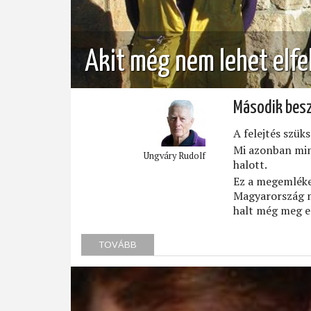
Akit még nem lehet elfe
Második besz
A felejtés szüks
Mi azonban min
Ungváry Rudolf
halott.
Ez a megemléke
Magyarország m
halt még meg e
TOVÁBB
(AKIT
MÉG
NEM
LEHET
ELFELEJTENI)