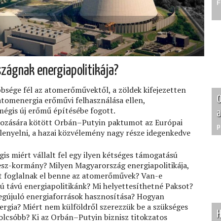
F
szágnak energiapolitikája?
bsége fél az atomerőművektől, a zöldek kifejezetten
O
atomenergia erőművi felhasználása ellen,
égis új erőmű építésébe fogott.
a
ehozására kötött Orbán–Putyin paktumot az Európai
p
 lenyelni, a hazai közvélemény nagy része idegenkedve
is miért vállalt fel egy ilyen kétséges támogatású
desz-kormány? Milyen Magyarország energiapolitikája,
t foglalnak el benne az atomerőművek? Van-e
ú távú energiapolitikánk? Mi helyettesíthetné Paksot?
egújuló energiaforrások hasznosítása? Hogyan
ergia? Miért nem külföldről szerezzük be a szükséges
H
olcsóbb? Ki az Orbán–Putyin biznisz titokzatos