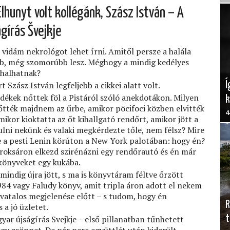
Elhunyt volt kollégánk, Szász István – A
gírás Švejkje
k vidám nekrológot lehet írni. Amitől persze a halála
b, még szomorúbb lesz. Méghogy a mindig kedélyes
halhatnak?
Í
t Szász István legfeljebb a cikkei alatt volt.
ékek nőttek föl a Pistáról szóló anekdotákon. Milyen
lőtték majdnem az űrbe, amikor pöcifoci közben elvitték
4
ikor kioktatta az őt kihallgató rendőrt, amikor jött a
lni nekünk és valaki megkérdezte tőle, nem félsz? Mire
te a pesti Lenin körúton a New York palotában: hogy én?
oksáron elkezd szirénázni egy rendőrautó és én már
 könyveket egy kukába.
mindig újra jött, s ma is könyvtáram féltve őrzött
984 vagy Faludy könyv, amit tripla áron adott el nekem
ivatalos megjelenése előtt – s tudom, hogy én
R
 a jó üzletet.
t
gyar újságírás Svejkje – első pillanatban tűnhetett