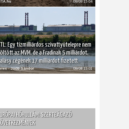
TA.hu
08/08 15:04
TL: Egy tízmilliárdos szivattyútelepre nem
öltött az MVM, de a Fradinak 5 milliárdot,
alásy cégének 17 milliárdot fizetett
elex - Joób Sándor
08/08 15:01
URÓPAI HŐHULLÁM: SZERTEÁGAZÓ
KÖVETKEZMÉNYEK