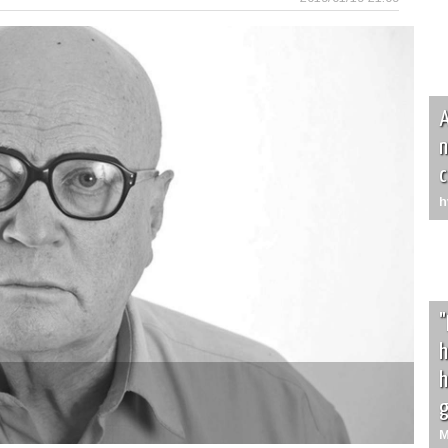
A
n
c
h
"
h
h
g
M