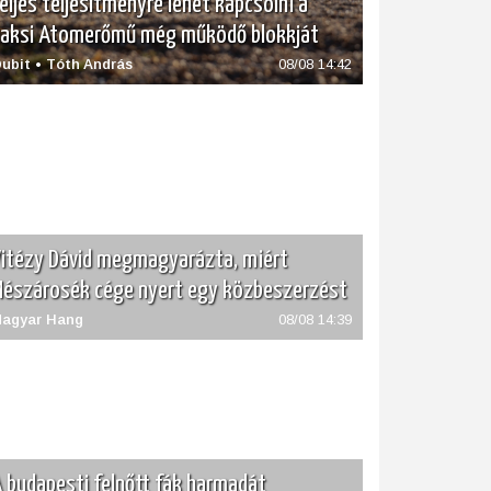
eljes teljesítményre lehet kapcsolni a
aksi Atomerőmű még működő blokkját
ubit • Tóth András
08/08 14:42
itézy Dávid megmagyarázta, miért
észárosék cége nyert egy közbeszerzést
agyar Hang
08/08 14:39
 budapesti felnőtt fák harmadát