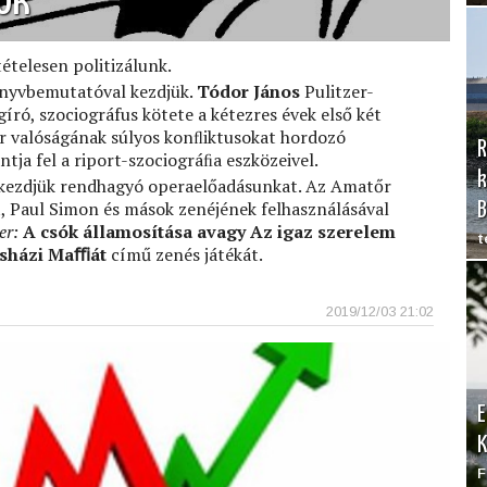
ok
tételesen politizálunk.
önyvbemutatóval kezdjük.
Tódor János
Pulitzer-
gíró, szociográfus kötete a kétezres évek első két
r valóságának súlyos konﬂiktusokat hordozó
R
antja fel a riport-szociográﬁa eszközeivel.
k
 kezdjük rendhagyó operaelőadásunkat. Az Amatőr
, Paul Simon és mások zenéjének felhasználásával
B
er:
A csók államosítása avagy Az igaz szerelem
t
osházi Maﬃát
című zenés játékát.
2019/12/03 21:02
E
F