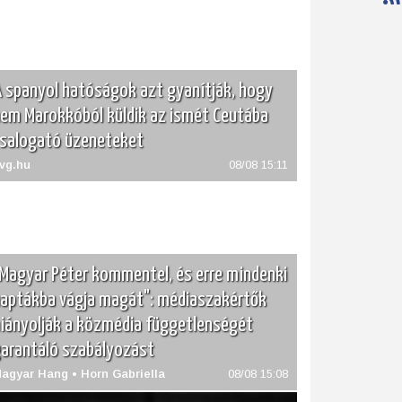
 spanyol hatóságok azt gyanítják, hogy
em Marokkóból küldik az ismét Ceutába
salogató üzeneteket
vg.hu
08/08 15:11
Magyar Péter kommentel, és erre mindenki
aptákba vágja magát": médiaszakértők
iányolják a közmédia függetlenségét
arantáló szabályozást
agyar Hang • Horn Gabriella
08/08 15:08