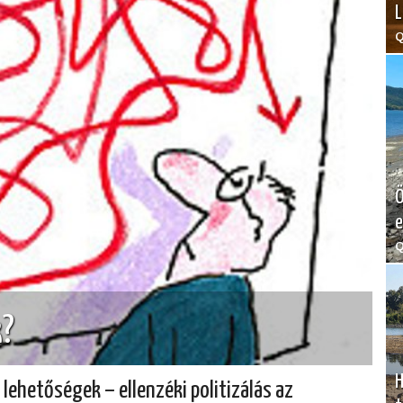
L
Q
Ö
e
Q
k?
H
j lehetőségek – ellenzéki politizálás az