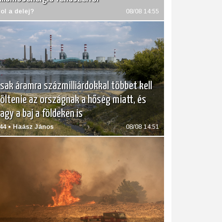
ol a delej?
08/08 14:55
sak áramra százmilliárdokkal többet kell
öltenie az országnak a hőség miatt, és
agy a baj a földeken is
44 • Haász János
08/08 14:51