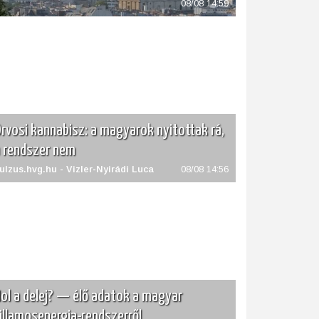
08/08 14:59
rvosi kannabisz: a magyarok nyitottak rá,
 rendszer nem
ulzus.hvg.hu - Vizler-Nyirádi Luca
08/08 14:56
ol a delej? — élő adatok a magyar
illamosenergia-rendszerről