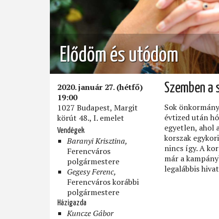
Elődöm és utódom
2020. január 27. (hétfő)
Szemben a s
19:00
Sok önkormányz
1027 Budapest, Margit
évtized után hó
körút 48., I. emelet
egyetlen, ahol 
Vendégek
korszak egykori
Baranyi Krisztina,
nincs így. A ko
Ferencváros
már a kampányba
polgármestere
legalábbis hivat
Gegesy Ferenc,
Ferencváros korábbi
polgármestere
Házigazda
Kuncze Gábor