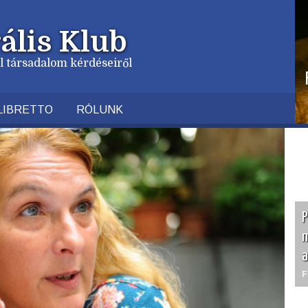
ális Klub
vil társadalom kérdéseiről
LIBRETTO
RÓLUNK
P
m
a
F