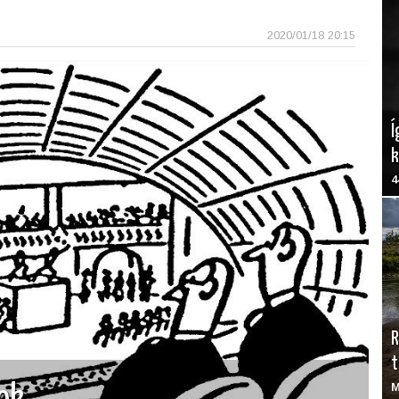
2020/01/18 20:15
Í
4
R
t
M