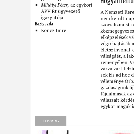
Hogyan lettü
Mihályi Péter,
az egykori
ÁPV Rt ügyvezető
A Nemzeti Kere
igazgatója
nem került napi
szocializmust n
Házigazda
Koncz Imre
közmegegyezés 
elképzelések vá
végrehajtásában
életszínvonal-
válságáét, a la
reményében. Van
várva várt felz
sok kis ad hoc 
véleménye Orbán
gazdaságunk új
fájdalmasak az
válaszait kérdé
egykor maguk is
TOVÁBB
(RENDSZERVÁLTÁS
'30
—