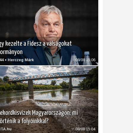
gy kezelte a Fidesz a válságokat
kormányon
44 • Herczeg Márk
08/08 15:06
ekordkisvizek Magyarországon: mi
örténik a folyóinkkal?
TA.hu
08/08 15:04