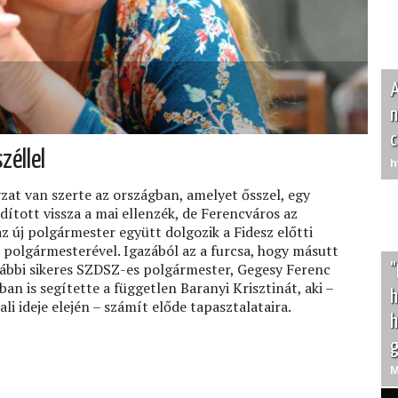
A
n
c
zéllel
h
at van szerte az országban, amelyet ősszel, egy
dított vissza a mai ellenzék, de Ferencváros az
az új polgármester együtt dolgozik a Fidesz előtti
 polgármesterével. Igazából az a furcsa, hogy másutt
rábbi sikeres SZDSZ-es polgármester, Gegesy Ferenc
"
n is segítette a független Baranyi Krisztinát, aki –
h
ali ideje elején – számít előde tapasztalataira.
h
g
M