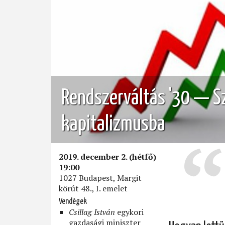
Rendszerváltás '30 — S
kapitalizmusba
2019. december 2. (hétfő)
19:00
1027 Budapest, Margit
körút 48., I. emelet
Vendégek
Csillag István
egykori
gazdasági miniszter