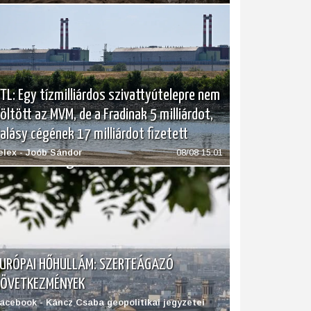
TL: Egy tízmilliárdos szivattyútelepre nem
öltött az MVM, de a Fradinak 5 milliárdot,
alásy cégének 17 milliárdot fizetett
elex - Joób Sándor
08/08 15:01
URÓPAI HŐHULLÁM: SZERTEÁGAZÓ
KÖVETKEZMÉNYEK
acebook - Káncz Csaba geopolitikai jegyzetei