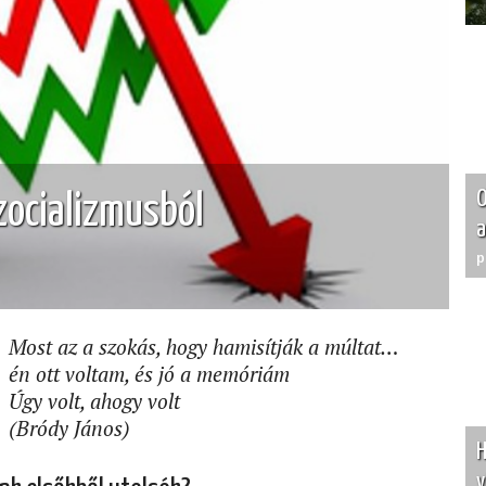
O
zocializmusból
a
p
Most az a szokás, hogy hamisítják a múltat…
én ott voltam, és jó a memóriám
Úgy volt, ahogy volt
(Bródy János)
H
v