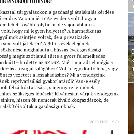
nk elsőkből utolsók?
H
kasztal tárgyalásokon a gazdasági átalakulás kérdése
rendre. Vajon miért? Az evidens volt, hogy a
em lehet tovább folytatni, de vajon abban is
volt, hogy mi legyen helyette? A harmadikutas
gyálmok szintjén voltak, de a privatizáció
 sem volt játéktér? A 90-es évek elejének
csökkenése meghaladta a húszas évek gazdasági
C
kosság mégis szótlanul tűrte a gyors felemelkedés
k
 kiút! – hirdette az SZDSZ. Miért maradt el mégis a
árkózás a nyugat világához? Volt-e egy döntő hiba, vagy
n
döntés vezetett a leszakadáshoz? Mi a vendégeink
4
ék reprivatizálási gyakorlatáról? Van-e esély
bóli felzárkóztatására, s mennyire lennének
 ehhez szükséges lépések? Kíváncsian várjuk vendégeink
seinkre, hiszen ők nemcsak kiváló közgazdászok, de
 alakítói voltak a gazdaságunknak.
2019/11/21 19:31