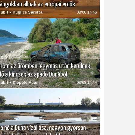
ángokban állnak az európai erdők
ubit • Kuglics Sarolta
08/08 14:46
röm az ürömben: egymás után kerülnek
lő a kincsek az apadó Dunából
ubit • Dippold Ádám
08/08 14:44
a nő a Duna vízállása, nagyon gyorsan