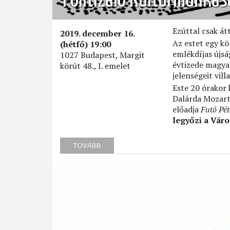
Politizáló Kultúrmunkás
Ezúttal csak át
2019. december 16.
Az estet egy k
(hétfő) 19:00
emlékdíjas újsá
1027 Budapest, Margit
évtizede magya
körút 48., I. emelet
jelenségeit vill
Este 20 órakor
Dalárda Mozart
előadja
Futó Pét
legyőzi a Vár
TOVÁBB
(POLITIZÁLÓ
KULTÚRMUNKÁSOK)