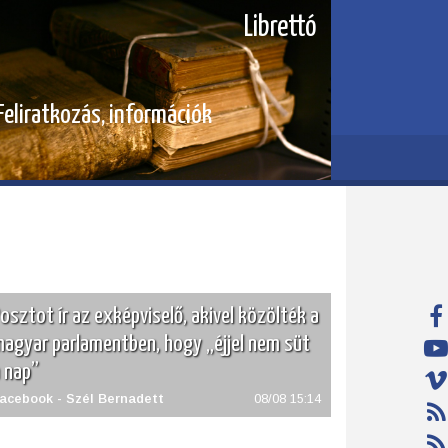
Librettó
Feliratkozás, információk
osztot ír az exképviselő, akivel közölték a
agyar parlamentben, hogy „éjjel nem süt
 nap”
acebook - Szél Bernadett
08/08 15:14