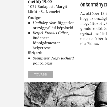
(hétfő) 19:00
önkormányza
1027 Budapest, Margit
körút 48., I. emelet
Az október 13-
Vendégek
hogy az ország
Hadházy Ákos
független
megváltozott. 
országgyűlési képviselő
gondolkodók és
Kerpel-Fronius Gábor,
egzisztenciális
Budapest
emelkedő bérek
főpolgármester-
el a Fidesz.
helyettese
Házigazda
Szentpéteri Nagy Richard
politológus
TOVÁBB
(HOGYAN
TOVÁBB,
ELLENZÉK?)