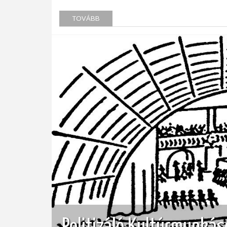
TOVÁBB
(ELŐDÖM
ÉS
UTÓDOM)