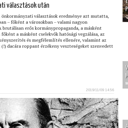
t
ti választások után
P
i önkormányzati választások eredménye azt mutatta,
Q
ban – főként a városokban – valami nagyon
A brutálisan erős kormánypropaganda, a másként
 főként a másként cselekvők hatósági vegzálása, az
 kényszerítés és megfélemlítés ellenére, valamint az
 (!) dacára roppant érzékeny veszteségeket szenvedett
V
M
M
2019/11/09 14:56
A