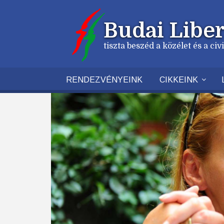
Ugrás
a
Budai Liber
tartalomra
tiszta beszéd a közélet és a ci
RENDEZVÉNYEINK
CIKKEINK