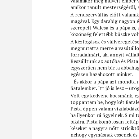
valamikor még művelt ember vol
amikor tanult mesterségéről, 
A rendszerváltás előtt valamiko
magával. Egy darabig nagyon 
szerepelt Walesa és a pápa is, 
közönség felettébb büszke volt
A kézfogások és vállveregetése
megmutatta merre a vasútállomá
forradalmárt, aki annyit vállal
Beszálltunk az autóba és Pista
egyszerűen nem bírta abbahagy
egészen hazahozott minket.
- És akkor a pápa azt mondta 
ﬁatalember. Itt jó is lesz – üt
Volt egy kedvenc kocsmánk, e
toppantam be, hogy két ﬁatale
Pista éppen valami vízilabdáz
ha ilyenkor rá ﬁgyelnek. S mi 
bikára. Pista komótosan feltáp
késeket a nagyra nőtt striciktő
nehogy egymásnak essenek és b