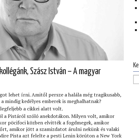
Ol
Ke
t kollégánk, Szász István – A magyar
got lehet írni. Amitől persze a halála még tragikusabb,
a mindig kedélyes emberek is meghalhatnak?
egfeljebb a cikkei alatt volt.
l a Pistáról szóló anekdotákon. Milyen volt, amikor
kor pöcifoci közben elvitték a fogdmegek, amikor
őrt, amikor jött a szamizdatot árulni nekünk és valaki
ire Pista azt felelte a pesti Lenin körúton a New York