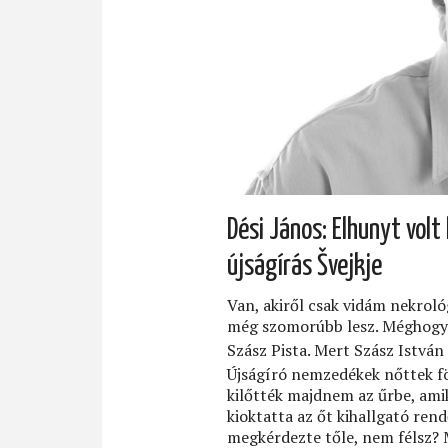
Dési János: Elhunyt vol
újságírás Švejkje
Van, akiről csak vidám nekroló
még szomorúbb lesz. Méghogy 
Szász Pista. Mert Szász István l
Újságíró nemzedékek nőttek fö
kilőtték majdnem az űrbe, ami
kioktatta az őt kihallgató rend
megkérdezte tőle, nem félsz? M