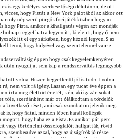
ez is egy kedélyes szerkesztőségi délutánon, de ott
n, vicces, hogy Pistát a New York palotából az akkor ott
ban oly népszerű pörgős foci játék közben hogyan
 És hogy Pista, amikor a kihallgatás végén azt mondják
 holnap reggel hatra legyen itt, kijelenti, hogy ő nem
lyezzék itt el egy zárkában, hogy kéznél legyen. S az
kell tenni, hogy hülyével vagy szemtelennel van-e
 rendszerváltásig éppen hogy csak kegyelemkenyéren
vek után nyugdíjat sem kap a rendszerváltás legnagyobb
hatott volna. Hiszen kegyetlenül jól is tudott volna
t rá, nem volt rá igény. Lassan egy tucat éve éppen a
n írta meg élettörténetét, s én, aki igazán sokat
et tőle, szerdánként már ott ólálkodtam a tördelők
 a következő részt, ami csak szombaton jelenik meg.
k is, hogy ﬁatal, minden lében kanál kollégák
 mögött, hogy haha ez a Pista. És amikor pár perc
eit vagy történelmi összefoglalóit hallgatták, rövid
a, szembesülve azzal, hogy az újságírók jó része