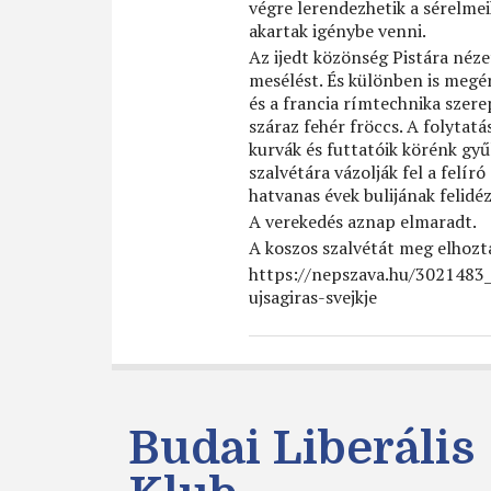
végre lerendezhetik a sérelmei
akartak igénybe venni.
Az ijedt közönség Pistára nézet
mesélést. És különben is megér
és a francia rímtechnika szere
száraz fehér fröccs. A folytatá
kurvák és futtatóik körénk gyűl
szalvétára vázolják fel a felír
hatvanas évek bulijának felidéz
A verekedés aznap elmaradt.
A koszos szalvétát meg elhoz
https://nepszava.hu/3021483_
ujsagiras-svejkje
Budai Liberális