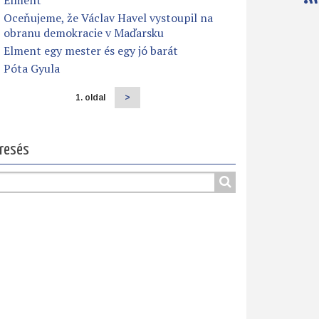
Elment
Oceňujeme, že Václav Havel vystoupil na
obranu demokracie v Maďarsku
Elment egy mester és egy jó barát
Póta Gyula
1. oldal
Következő
>
dalszámozás
oldal
resés