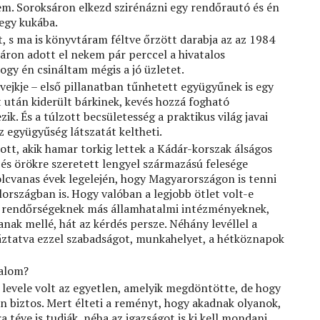
m. Soroksáron elkezd szirénázni egy rendőrautó és én
egy kukába.
t, s ma is könyvtáram féltve őrzött darabja az az 1984
 áron adott el nekem pár perccel a hivatalos
ogy én csináltam mégis a jó üzletet.
Svejkje – első pillanatban tűnhetett együgyűnek is egy
 után kiderült bárkinek, kevés hozzá fogható
ik. És a túlzott becsületesség a praktikus világ javai
 együgyűség látszatát keltheti.
ott, akik hamar torkig lettek a Kádár-korszak álságos
 és örökre szeretett lengyel származású felesége
olcvanas évek legelején, hogy Magyarországon is tenni
országban is. Hogy valóban a legjobb ötlet volt-e
k, rendőrségeknek más államhatalmi intézményeknek,
janak mellé, hát az kérdés persze. Néhány levéllel a
áztatva ezzel szabadságot, munkahelyet, a hétköznapok
dalom?
 levele volt az egyetlen, amelyik megdöntötte, de hogy
n biztos. Mert élteti a reményt, hogy akadnak olyanok,
 téve is tudják, néha az igazságot is ki kell mondani.