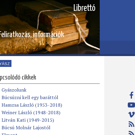
Librettó
Feliratkozás, információk
YÁSZ
pcsolódó cikkek
Gyászolunk
Búcsúzni kell egy baráttól
Hamzsa László (1953-2018)
Weiner László (1948-2018)
Litván Kati (1949-2015)
Búcsú Molnár Lajostól