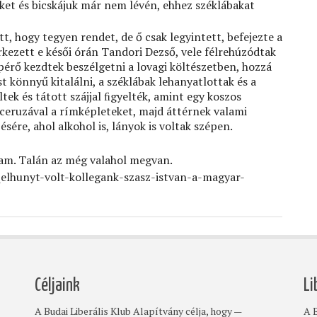
ket és bicskájuk már nem lévén, ehhez széklábakat
t, hogy tegyen rendet, de ő csak legyintett, befejezte a
kezett e késői órán Tandori Dezső, vele félrehúzódtak
pérő kezdtek beszélgetni a lovagi költészetben, hozzá
st könnyű kitalálni, a széklábak lehanyatlottak és a
tek és tátott szájjal ﬁgyelték, amint egy koszos
ó ceruzával a rímképleteket, majd áttérnek valami
ésére, ahol alkohol is, lányok is voltak szépen.
tam. Talán az még valahol megvan.
elhunyt-volt-kollegank-szasz-istvan-a-magyar-
Céljaink
Li
A Budai Liberális Klub Alapítvány célja, hogy —
A B