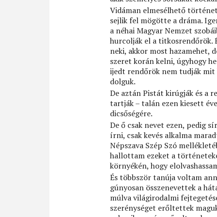
Vidáman elmesélhető történet 
sejlik fel mögötte a dráma. Ige
a néhai Magyar Nemzet szobái
hurcolják el a titkosrendőrök.
neki, akkor most hazamehet, de
szeret korán kelni, úgyhogy he
ijedt rendőrök nem tudják mit 
dolguk.
De aztán Pistát kirúgják és a
tartják – talán ezen kiesett é
dicsőségére.
De ő csak nevet ezen, pedig sír
írni, csak kevés alkalma marad
Népszava Szép Szó mellékletébe
hallottam ezeket a történetek
környékén, hogy elolvashassam
És többször tanúja voltam anna
gúnyosan összenevettek a háta
múlva világirodalmi fejtegetés
szerénységet erőltettek magukr