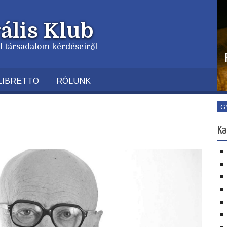
ális Klub
vil társadalom kérdéseiről
LIBRETTO
RÓLUNK
G
Ka