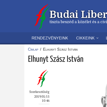
Ugrás
a
Budai Liber
tartalomra
tiszta beszéd a közélet és a ci
RENDEZVÉNYEINK
CIKKEINK
Címlap
/
Elhunyt Szász István
Morzsa
Elhunyt Szász István
Szerkesztőség
2019/01/15
10:46