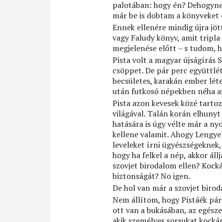
palotában: hogy én? Dehogyne
már be is dobtam a könyveket 
Ennek ellenére mindig újra jöt
vagy Faludy könyv, amit tripla
megjelenése előtt – s tudom, h
Pista volt a magyar újságírás 
csöppet. De pár perc együttlét
becsületes, karakán ember létez
után futkosó népekben néha az
Pista azon kevesek közé tartoz
világával. Talán korán elhunyt
hatására is úgy vélte már a ny
kellene valamit. Ahogy Lengyel
leveleket írni ügyészségekne
hogy ha felkel a nép, akkor áll
szovjet birodalom ellen? Kock
biztonságát? No igen.
De hol van már a szovjet biro
Nem állítom, hogy Pistáék pár
ott van a bukásában, az egésze
akik személyes sorsukat kockára