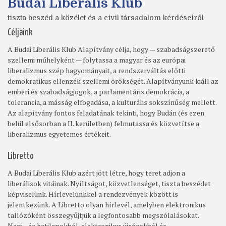
Budai Liberális Klub
tiszta beszéd a közélet és a civil társadalom kérdéseiről
Céljaink
A Budai Liberális Klub Alapítvány célja, hogy — szabadságszerető
szellemi műhelyként — folytassa a magyar és az európai
liberalizmus szép hagyományait, a rendszerváltás előtti
demokratikus ellenzék szellemi örökségét. Alapítványunk kiáll az
emberi és szabadságjogok, a parlamentáris demokrácia, a
tolerancia, a másság elfogadása, a kulturális sokszínűség mellett.
Az alapítvány fontos feladatának tekinti, hogy Budán (és ezen
belül elsősorban a II. kerületben) felmutassa és közvetítse a
liberalizmus egyetemes értékeit.
Libretto
A Budai Liberális Klub azért jött létre, hogy teret adjon a
liberálisok vitáinak. Nyíltságot, közvetlenséget, tiszta beszédet
képviselünk. Hírlevelünkkel a rendezvények között is
jelentkezünk. A Libretto olyan hírlevél, amelyben elektronikus
tallózóként összegyűjtjük a legfontosabb megszólalásokat.
Napi-, és hetilapokból, elektronikus újságokból és