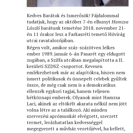
Kedves Barátok és Ismerősök! Fájdalommal
tudatjuk, hogy az október 7-én elhunyt
Hamzsa
László
barátunk temetése 2018. november 21-
én 11 órakor lesz a Farkasréti temető Hóvirág
utcai ravatalozójában.
Régen volt, amikor száz-százötven lelkes
ember 1989. január 6-án Pasarét egy eldugott
zugában, a Szilfa utcában megalapította a II.
kerületi SZDSZ-csoportot. Kevesen
emlékezhetnek már az alapítókra, hiszen nem
ismert politikusok és ünnepelt celebek gyűltek
össze, de még csak nem is a demokratikus
ellenzék egykori tagjai, hanem teljesen
hétköznapi emberek. Olyanok mint Hamzsa
Laci, akinek az eltökélt akarata nélkül nem jött
volna létre az a találkozó. Aki minden
szervezési aprómunkát elvégzett, szerzett
termet, lerázhatatlan kedvességgel
megegyezett a művház vezetőjével, ha kellett,