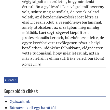
végigtalpalta a kerületet, hogy mindenki
értesüljön a gyűlésről. Laci végtelenül szerény
volt, szinte meg se szólalt, de remek ötletei
voltak, az ő kezdeményezésére jött létre az
első Liberális Klub a Szemlőhegyi barlangnál,
amely utolsóként az országban még mindig
működik. Laci segítségével kiépültek a
professzionális keretek, büszkén szemlélte, de
egyre kevésbé vett tevőlegesen részt a helyi
közéletben. Időnként felbukkant, elégedetten
vette tudomásul, hogy még létezünk, aztán
már a netről is elmaradt. Béke veled, barátom!
Koncz Imre
GYÁSZ
Kapcsolódó cikkek
Gyászolunk
Búcsúzni kell egy baráttól