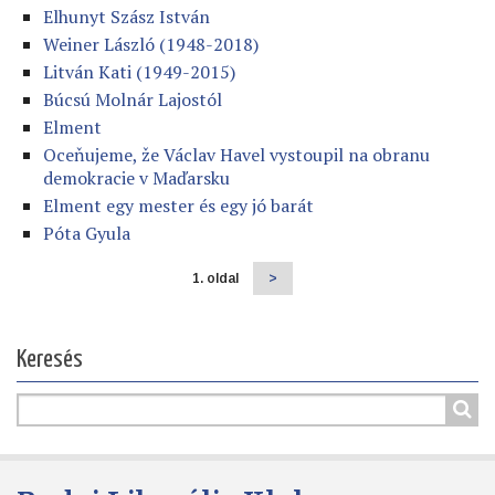
Elhunyt Szász István
Weiner László (1948-2018)
Litván Kati (1949-2015)
Búcsú Molnár Lajostól
Elment
Oceňujeme, že Václav Havel vystoupil na obranu
demokracie v Maďarsku
Elment egy mester és egy jó barát
Póta Gyula
1. oldal
Következő
>
Oldalszámozás
oldal
Keresés