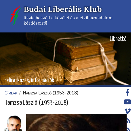
Ugrás
Budai Liberális Klub
a
tartalomra
tiszta beszéd a közélet és a civil társadalom
kérdéseiről
Librettó
Feliratkozás, információk
Címlap
/
Hamzsa László (1953-2018)
Morzsa
Hamzsa László (1953-2018)