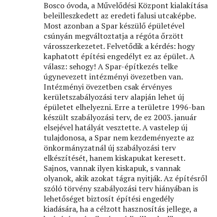
Bosco óvoda, a Művelődési Központ kialakítása
beleilleszkedett az eredeti falusi utcaképbe.
Most azonban a Spar készülő épületével
csúnyán megváltoztatja a régóta őrzött
városszerkezetet. Felvetődik a kérdés: hogy
kaphatott építési engedélyt ez az épület. A
válasz: sehogy! A Spar-építkezés telke
úgynevezett intézményi övezetben van.
Intézményi övezetben csak érvényes
kerületszabályozási terv alapján lehet új
épületet elhelyezni. Erre a területre 1996-ban
készült szabályozási terv, de ez 2003. január
elsejével hatályát vesztette. A vastelep új
tulajdonosa, a Spar nem kezdeményezte az
önkormányzatnál új szabályozási terv
elkészítését, hanem kiskapukat keresett.
Sajnos, vannak ilyen kiskapuk, s vannak
olyanok, akik azokat tágra nyitják. Az építésről
szóló törvény szabályozási terv hiányában is
lehetőséget biztosít építési engedély
kiadására, ha a célzott hasznosítás jellege, a