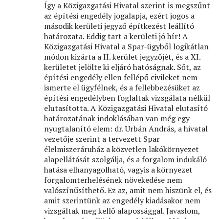
Így a Közigazgatási Hivatal szerint is megszűnt
az építési engedély jogalapja, ezért jogos a
második kerületi jegyző építkezést leállító
határozata. Eddig tart a kerületi jó hír! A
Közigazgatási Hivatal a Spar-ügyből logikátlan
módon kizárta a II. kerület jegyzőjét, és a XI.
kerületet jelölte ki eljáró hatóságnak. Sőt, az
építési engedély ellen fellépő civileket nem
ismerte el ügyfélnek, és a fellebbezésüket az
építési engedélyben foglaltak vizsgálata nélkül
elutasította. A Közigazgatási Hivatal elutasító
határozatának indoklásában van még egy
nyugtalanító elem: dr. Urbán András, a hivatal
vezetője szerint a tervezett Spar
élelmiszeráruház a közvetlen lakókörnyezet
alapellátását szolgálja, és a forgalom indukáló
hatása elhanyagolható, vagyis a környezet
forgalomterhelésének növekedése nem
valószínűsíthető. Ez az, amit nem hiszünk el, és
amit szerintünk az engedély kiadásakor nem
vizsgáltak meg kellő alapossággal. Javaslom,