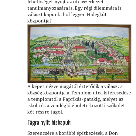
lehetőséget nyújt az utcaszerkezet
tanulmányozására is. Egy régi dilemmára is
választ kapunk: hol legyen Hidegkút
központja?
A képet nézve magától értetődik a válasz: a
község központja a Templom utca kiteresedése
a templomtól a Paprikás-patakig, melyet az
iskola és a vendéglő épülete közötti szűkület
két részre tagol.
Tágra nyílt kiskapuk
Szerencsére a korábbi építkezések, a Don