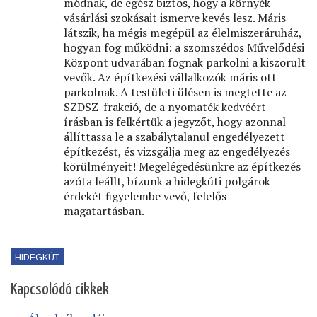
módnak, de egész biztos, hogy a környék
vásárlási szokásait ismerve kevés lesz. Máris
látszik, ha mégis megépül az élelmiszeráruház,
hogyan fog működni: a szomszédos Művelődési
Központ udvarában fognak parkolni a kiszorult
vevők. Az építkezési vállalkozók máris ott
parkolnak. A testületi ülésen is megtette az
SZDSZ-frakció, de a nyomaték kedvéért
írásban is felkértük a jegyzőt, hogy azonnal
állíttassa le a szabálytalanul engedélyezett
építkezést, és vizsgálja meg az engedélyezés
körülményeit! Megelégedésünkre az építkezés
azóta leállt, bízunk a hidegkúti polgárok
érdekét ﬁgyelembe vevő, felelős
magatartásban.
HIDEGKÚT
Kapcsolódó cikkek