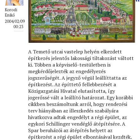
Korodi
Enikő
2004/02/09
00:23
A Temető utcai vastelep helyén elkezdett
építkezés jelentős lakossági tiltakozást váltott
ki. Többen a képviselő-testületben is
megkérdőjelezték az engedélyezés
jogszerűségét. A jegyző végül leállíttatta az
építkezést. Az építtető fellebbezését a
Közigazgatási Hivatal elutasította, így
jogerőssé vált a leállító határozat. Egy korábbi
cikkben beszámoltunk arról, hogy rendezési
terv hiányában az illeszkedés szabályára
hivatkozva adtak engedélyt a régi épület, az
egykori Schillinger vendéglő átépítésére. A
Spar beruházói az átépítés helyett az
építkezést a régi épület elbontásával kezdték.