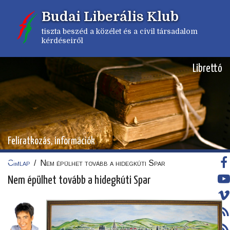
Ugrás
Budai Liberális Klub
a
tartalomra
tiszta beszéd a közélet és a civil társadalom
kérdéseiről
Librettó
Feliratkozás, információk
Címlap
/
Nem épülhet tovább a hidegkúti Spar
Morzsa
Nem épülhet tovább a hidegkúti Spar