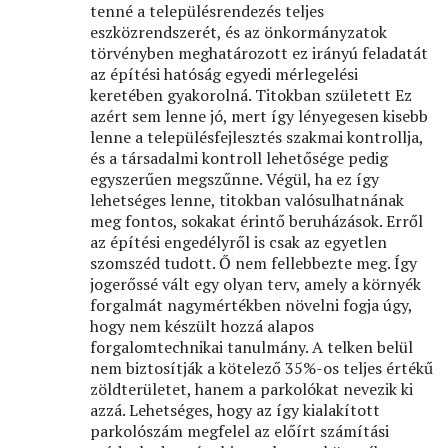
tenné a településrendezés teljes
eszközrendszerét, és az önkormányzatok
törvényben meghatározott ez irányú feladatát
az építési hatóság egyedi mérlegelési
keretében gyakorolná. Titokban született Ez
azért sem lenne jó, mert így lényegesen kisebb
lenne a településfejlesztés szakmai kontrollja,
és a társadalmi kontroll lehetősége pedig
egyszerűen megszűnne. Végül, ha ez így
lehetséges lenne, titokban valósulhatnának
meg fontos, sokakat érintő beruházások. Erről
az építési engedélyről is csak az egyetlen
szomszéd tudott. Ő nem fellebbezte meg. Így
jogerőssé vált egy olyan terv, amely a környék
forgalmát nagymértékben növelni fogja úgy,
hogy nem készült hozzá alapos
forgalomtechnikai tanulmány. A telken belül
nem biztosítják a kötelező 35%-os teljes értékű
zöldterületet, hanem a parkolókat nevezik ki
azzá. Lehetséges, hogy az így kialakított
parkolószám megfelel az előírt számítási