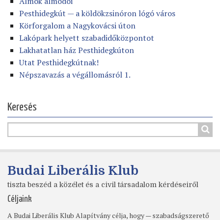
Álmok álmodói
Pesthidegkút — a köldökzsinóron lógó város
Körforgalom a Nagykovácsi úton
Lakópark helyett szabadidőközpontot
Lakhatatlan ház Pesthidegkúton
Utat Pesthidegkútnak!
Népszavazás a végállomásról 1.
Keresés
Budai Liberális Klub
tiszta beszéd a közélet és a civil társadalom kérdéseiről
Céljaink
A Budai Liberális Klub Alapítvány célja, hogy — szabadságszerető