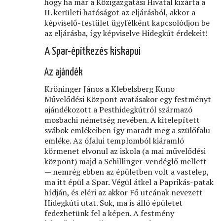
hogy ha már a Közigazgatási Hivatal kizárta a
II. kerületi hatóságot az eljárásból, akkor a
képviselő-testület ügyfélként kapcsolódjon be
az eljárásba, így képviselve Hidegkút érdekeit!
A Spar-építkezés kiskapui
Az ajándék
Kröninger János a Klebelsberg Kuno
Művelődési Központ avatásakor egy festményt
ajándékozott a Pesthidegkútról származó
mosbachi németség nevében. A kitelepített
svábok emlékeiben így maradt meg a szülőfalu
emléke. Az ófalui templomból kiáramló
körmenet elvonul az iskola (a mai művelődési
központ) majd a Schillinger-vendéglő mellett
— nemrég ebben az épületben volt a vastelep,
ma itt épül a Spar. Végül átkel a Paprikás-patak
hídján, és eléri az akkor Fő utcának nevezett
Hidegkúti utat. Sok, ma is álló épületet
fedezhetünk fel a képen. A festmény