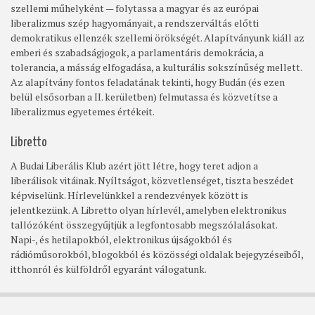
szellemi műhelyként — folytassa a magyar és az európai
liberalizmus szép hagyományait, a rendszerváltás előtti
demokratikus ellenzék szellemi örökségét. Alapítványunk kiáll az
emberi és szabadságjogok, a parlamentáris demokrácia, a
tolerancia, a másság elfogadása, a kulturális sokszínűség mellett.
Az alapítvány fontos feladatának tekinti, hogy Budán (és ezen
belül elsősorban a II. kerületben) felmutassa és közvetítse a
liberalizmus egyetemes értékeit.
Libretto
A Budai Liberális Klub azért jött létre, hogy teret adjon a
liberálisok vitáinak. Nyíltságot, közvetlenséget, tiszta beszédet
képviselünk. Hírlevelünkkel a rendezvények között is
jelentkezünk. A Libretto olyan hírlevél, amelyben elektronikus
tallózóként összegyűjtjük a legfontosabb megszólalásokat.
Napi-, és hetilapokból, elektronikus újságokból és
rádióműsorokból, blogokból és közösségi oldalak bejegyzéseiből,
itthonról és külföldről egyaránt válogatunk.