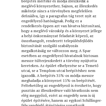
beépítés mértéke és módja illeszkedik a
meglévő környezethez. Sajnos, az illeszkedés
mikéntje nincs a törvényben megfelelően
deﬁniálva, így a paragrafus tág teret nyit az
engedélyező hatóságnak. Pedig ez a
rendelkezés éppen azt van hivatva biztosítani,
hogy a meglévő városkép és a környezet jellege
a helyi önkormányzat feladatát képező, az
összehangolt, rendezett településfejlődés
biztosítását szolgáló szabályozás
megalkotásáig ne változzon meg. A Spar
esetében az engedélyező hivatalnok biztosan
messze túlterjeszkedett a törvény nyújtotta
kereteken. Az épület elhelyezése se a Temető
utcai, se a Templom utcai beépítéshez nem
igazodik. A beépítés 35%-os módja messze
meghaladja a környezet 15%-os beépítését.
Feltehetőleg az engedélyező is érezhette, hogy
pusztán az illeszkedésre való hivatkozás nem
elég meggyőző, ezért az engedély nem is új
épület építésére, hanem az egykori Schillinger-
féle vendéglő átépítésére vonatkozik.