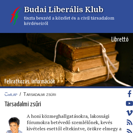
Ugrás
Budai Liberális Klub
a
tartalomra
tiszta beszéd a közélet és a civil társadalom
kérdéseiről
Librettó
Feliratkozás, információk
Címlap
/
Társadalmi zsűri
Morzsa
Társadalmi zsűri
A honi közmeghallgatásokra, lakossági
fórumokra betévedő szemlélőnek, kevés
kivételes esettől eltekintve, örökre elmegy a