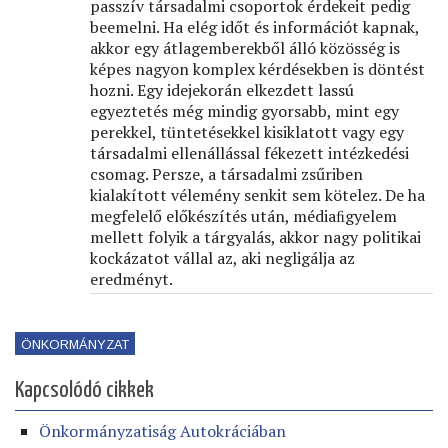
passzív társadalmi csoportok érdekeit pedig
beemelni. Ha elég időt és információt kapnak,
akkor egy átlagemberekből álló közösség is
képes nagyon komplex kérdésekben is döntést
hozni. Egy idejekorán elkezdett lassú
egyeztetés még mindig gyorsabb, mint egy
perekkel, tüntetésekkel kisiklatott vagy egy
társadalmi ellenállással fékezett intézkedési
csomag. Persze, a társadalmi zsűriben
kialakított vélemény senkit sem kötelez. De ha
megfelelő előkészítés után, médiaﬁgyelem
mellett folyik a tárgyalás, akkor nagy politikai
kockázatot vállal az, aki negligálja az
eredményt.
ÖNKORMÁNYZAT
Kapcsolódó cikkek
Önkormányzatiság Autokráciában