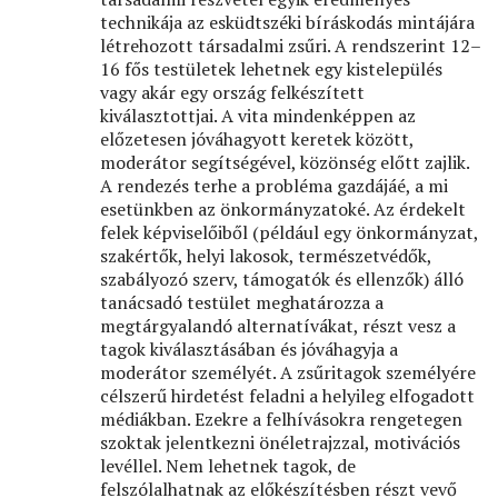
technikája az esküdtszéki bíráskodás mintájára
létrehozott társadalmi zsűri. A rendszerint 12–
16 fős testületek lehetnek egy kistelepülés
vagy akár egy ország felkészített
kiválasztottjai. A vita mindenképpen az
előzetesen jóváhagyott keretek között,
moderátor segítségével, közönség előtt zajlik.
A rendezés terhe a probléma gazdájáé, a mi
esetünkben az önkormányzatoké. Az érdekelt
felek képviselőiből (például egy önkormányzat,
szakértők, helyi lakosok, természetvédők,
szabályozó szerv, támogatók és ellenzők) álló
tanácsadó testület meghatározza a
megtárgyalandó alternatívákat, részt vesz a
tagok kiválasztásában és jóváhagyja a
moderátor személyét. A zsűritagok személyére
célszerű hirdetést feladni a helyileg elfogadott
médiákban. Ezekre a felhívásokra rengetegen
szoktak jelentkezni önéletrajzzal, motivációs
levéllel. Nem lehetnek tagok, de
felszólalhatnak az előkészítésben részt vevő