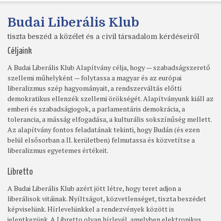
Budai Liberális Klub
tiszta beszéd a közélet és a civil társadalom kérdéseiről
Céljaink
A Budai Liberális Klub Alapítvány célja, hogy — szabadságszerető
szellemi műhelyként — folytassa a magyar és az európai
liberalizmus szép hagyományait, a rendszerváltás előtti
demokratikus ellenzék szellemi örökségét. Alapítványunk kiáll az
emberi és szabadságjogok, a parlamentáris demokrácia, a
tolerancia, a másság elfogadása, a kulturális sokszínűség mellett.
Az alapítvány fontos feladatának tekinti, hogy Budán (és ezen
belül elsősorban a II. kerületben) felmutassa és közvetítse a
liberalizmus egyetemes értékeit.
Libretto
A Budai Liberális Klub azért jött létre, hogy teret adjon a
liberálisok vitáinak. Nyíltságot, közvetlenséget, tiszta beszédet
képviselünk. Hírlevelünkkel a rendezvények között is
jelentkezünk. A Libretto olyan hírlevél, amelyben elektronikus