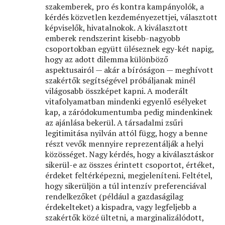
szakemberek, pro és kontra kampányolók, a
kérdés közvetlen kezdeményezettjei, választott
képviselők, hivatalnokok. A kiválasztott
emberek rendszerint kisebb-nagyobb
csoportokban együtt üléseznek egy-két napig,
hogy az adott dilemma különböző
aspektusairól — akár a bíróságon — meghívott
szakértők segítségével próbáljanak minél
világosabb összképet kapni. A moderált
vitafolyamatban mindenki egyenlő esélyeket
kap, a záródokumentumba pedig mindenkinek
az ajánlása bekerül. A társadalmi zsűri
legitimitása nyilván attól függ, hogy a benne
részt vevők mennyire reprezentálják a helyi
közösséget. Nagy kérdés, hogy a kiválasztáskor
sikerül-e az összes érintett csoportot, értéket,
érdeket feltérképezni, megjeleníteni. Feltétel,
hogy sikerüljön a túl intenzív preferenciával
rendelkezőket (például a gazdaságilag
érdekelteket) a kispadra, vagy legfeljebb a
szakértők közé ültetni, a marginalizálódott,