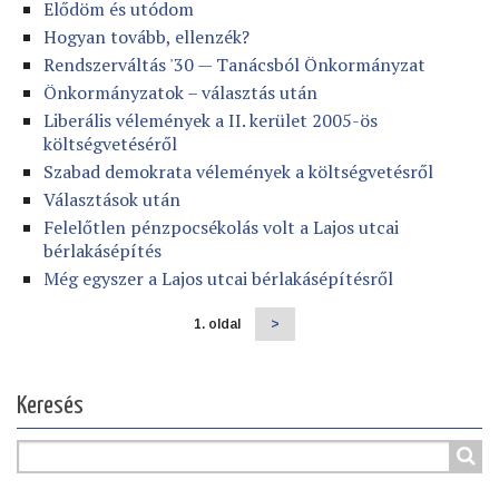
Elődöm és utódom
Hogyan tovább, ellenzék?
Rendszerváltás '30 — Tanácsból Önkormányzat
Önkormányzatok – választás után
Liberális vélemények a II. kerület 2005-ös
költségvetéséről
Szabad demokrata vélemények a költségvetésről
Választások után
Felelőtlen pénzpocsékolás volt a Lajos utcai
bérlakásépítés
Még egyszer a Lajos utcai bérlakásépítésről
1. oldal
Következő
>
Oldalszámozás
oldal
Keresés