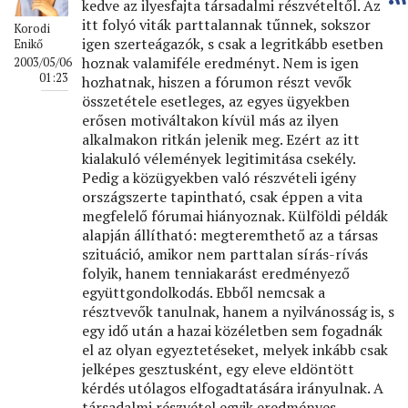
kedve az ilyesfajta társadalmi részvételtől. Az
itt folyó viták parttalannak tűnnek, sokszor
Korodi
igen szerteágazók, s csak a legritkább esetben
Enikő
hoznak valamiféle eredményt. Nem is igen
2003/05/06
01:23
hozhatnak, hiszen a fórumon részt vevők
összetétele esetleges, az egyes ügyekben
erősen motiváltakon kívül más az ilyen
alkalmakon ritkán jelenik meg. Ezért az itt
kialakuló vélemények legitimitása csekély.
Pedig a közügyekben való részvételi igény
országszerte tapintható, csak éppen a vita
megfelelő fórumai hiányoznak. Külföldi példák
alapján állítható: megteremthető az a társas
szituáció, amikor nem parttalan sírás-rívás
folyik, hanem tenniakarást eredményező
együttgondolkodás. Ebből nemcsak a
résztvevők tanulnak, hanem a nyilvánosság is, s
egy idő után a hazai közéletben sem fogadnák
el az olyan egyeztetéseket, melyek inkább csak
jelképes gesztusként, egy eleve eldöntött
kérdés utólagos elfogadtatására irányulnak. A
társadalmi részvétel egyik eredményes