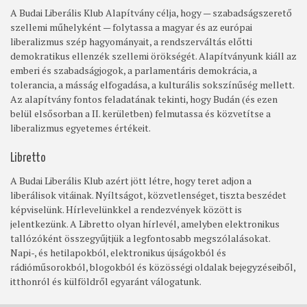
A Budai Liberális Klub Alapítvány célja, hogy — szabadságszerető
szellemi műhelyként — folytassa a magyar és az európai
liberalizmus szép hagyományait, a rendszerváltás előtti
demokratikus ellenzék szellemi örökségét. Alapítványunk kiáll az
emberi és szabadságjogok, a parlamentáris demokrácia, a
tolerancia, a másság elfogadása, a kulturális sokszínűség mellett.
Az alapítvány fontos feladatának tekinti, hogy Budán (és ezen
belül elsősorban a II. kerületben) felmutassa és közvetítse a
liberalizmus egyetemes értékeit.
Libretto
A Budai Liberális Klub azért jött létre, hogy teret adjon a
liberálisok vitáinak. Nyíltságot, közvetlenséget, tiszta beszédet
képviselünk. Hírlevelünkkel a rendezvények között is
jelentkezünk. A Libretto olyan hírlevél, amelyben elektronikus
tallózóként összegyűjtjük a legfontosabb megszólalásokat.
Napi-, és hetilapokból, elektronikus újságokból és
rádióműsorokból, blogokból és közösségi oldalak bejegyzéseiből,
itthonról és külföldről egyaránt válogatunk.