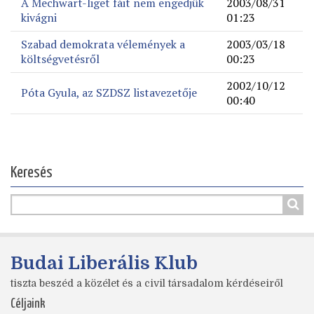
A Mechwart-liget fáit nem engedjük
2003/08/31
kivágni
01:23
Szabad demokrata vélemények a
2003/03/18
költségvetésről
00:23
2002/10/12
Póta Gyula, az SZDSZ listavezetője
00:40
Keresés
Budai Liberális Klub
tiszta beszéd a közélet és a civil társadalom kérdéseiről
Céljaink