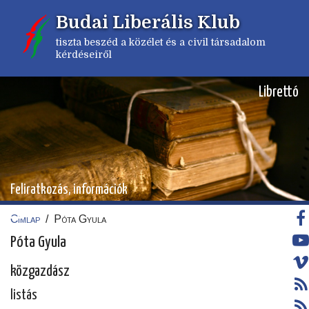
Ugrás
Budai Liberális Klub
a
tartalomra
tiszta beszéd a közélet és a civil társadalom
kérdéseiről
Librettó
Feliratkozás, információk
Címlap
/
Póta Gyula
Morzsa
Póta Gyula
közgazdász
listás