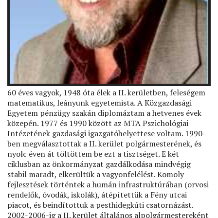
60 éves vagyok, 1948 óta élek a II. kerületben, feleségem
matematikus, leányunk egyetemista. A Közgazdasági
Egyetem pénzügy szakán diplomáztam a hetvenes évek
közepén. 1977 és 1990 között az MTA Pszichológiai
Intézetének gazdasági igazgatóhelyettese voltam. 1990-
ben megválasztottak a II. kerület polgármesterének, és
nyolc éven át töltöttem be ezt a tisztséget. E két
ciklusban az önkormányzat gazdálkodása mindvégig
stabil maradt, elkerültük a vagyonfelélést. Komoly
fejlesztések történtek a humán infrastruktúrában (orvosi
rendelők, óvodák, iskolák), átépítettük a Fény utcai
piacot, és beindítottuk a pesthidegkúti csatornázást.
2002-2006-ig a II. kerület általános alpolgármestereként