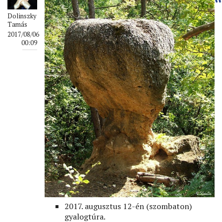
Dolinszky
Tamás
2017/08/06
00:09
2017. augusztus 12-én (szombaton)
gyalogtúra.