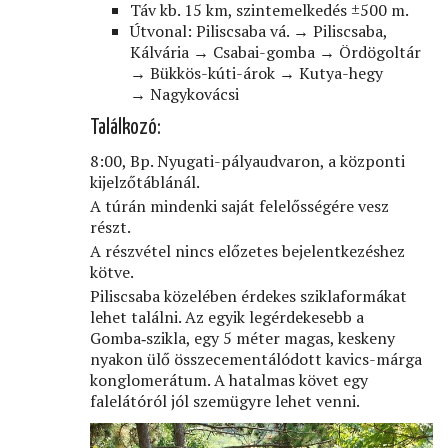
Táv kb. 15 km, szintemelkedés ±500 m.
Útvonal: Piliscsaba vá. → Piliscsaba,
Kálvária → Csabai-gomba → Ördögoltár
→ Bükkös-kúti-árok → Kutya-hegy
→ Nagykovácsi
Találkozó:
8:00, Bp. Nyugati-pályaudvaron, a központi
kijelzőtáblánál.
A túrán mindenki saját felelősségére vesz
részt.
A részvétel nincs előzetes bejelentkezéshez
kötve.
Piliscsaba közelében érdekes sziklaformákat
lehet találni. Az egyik legérdekesebb a
Gomba‑szikla, egy 5 méter magas, keskeny
nyakon ülő összecementálódott kavics-márga
konglomerátum. A hatalmas követ egy
falelátóról jól szemügyre lehet venni.