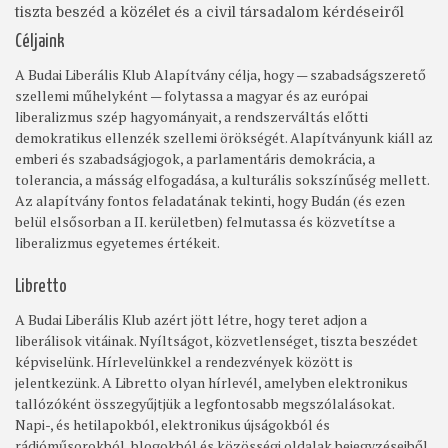
tiszta beszéd a közélet és a civil társadalom kérdéseiről
Céljaink
A Budai Liberális Klub Alapítvány célja, hogy — szabadságszerető
szellemi műhelyként — folytassa a magyar és az európai
liberalizmus szép hagyományait, a rendszerváltás előtti
demokratikus ellenzék szellemi örökségét. Alapítványunk kiáll az
emberi és szabadságjogok, a parlamentáris demokrácia, a
tolerancia, a másság elfogadása, a kulturális sokszínűség mellett.
Az alapítvány fontos feladatának tekinti, hogy Budán (és ezen
belül elsősorban a II. kerületben) felmutassa és közvetítse a
liberalizmus egyetemes értékeit.
Libretto
A Budai Liberális Klub azért jött létre, hogy teret adjon a
liberálisok vitáinak. Nyíltságot, közvetlenséget, tiszta beszédet
képviselünk. Hírlevelünkkel a rendezvények között is
jelentkezünk. A Libretto olyan hírlevél, amelyben elektronikus
tallózóként összegyűjtjük a legfontosabb megszólalásokat.
Napi-, és hetilapokból, elektronikus újságokból és
rádióműsorokból, blogokból és közösségi oldalak bejegyzéseiből,