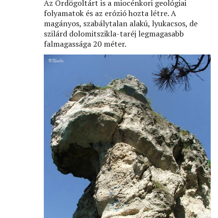
Az Ördögoltárt is a miocénkori geológiai
folyamatok és az erózió hozta létre. A
magányos, szabálytalan alakú, lyukacsos, de
szilárd dolomitszikla-taréj legmagasabb
falmagassága 20 méter.