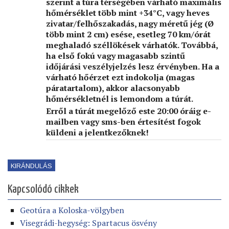
szerint a túra térségében várható maximális
hőmérséklet több mint +34°C, vagy heves
zivatar/felhőszakadás, nagy méretű jég (Ø
több mint 2 cm) esése, esetleg 70 km/órát
meghaladó széllökések várhatók. Továbbá,
ha első fokú vagy magasabb szintű
időjárási veszélyjelzés lesz érvényben. Ha a
várható hőérzet ezt indokolja (magas
páratartalom), akkor alacsonyabb
hőmérsékletnél is lemondom a túrát.
Erről a túrát megelőző este 20:00 óráig e-
mailben vagy sms-ben értesítést fogok
küldeni a jelentkezőknek!
KIRÁNDULÁS
Kapcsolódó cikkek
Geotúra a Koloska-völgyben
Visegrádi-hegység: Spartacus ösvény