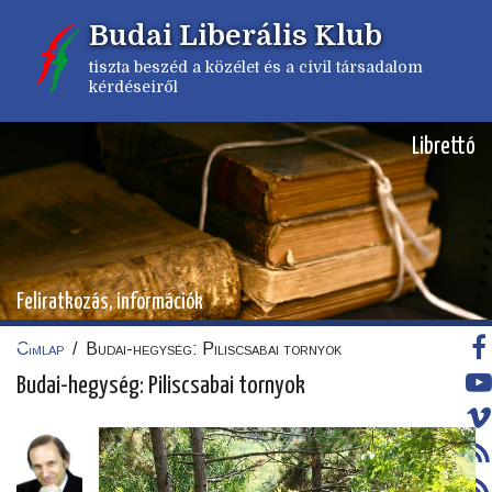
Ugrás
Budai Liberális Klub
a
tartalomra
tiszta beszéd a közélet és a civil társadalom
kérdéseiről
Librettó
Feliratkozás, információk
Címlap
/
Budai-hegység: Piliscsabai tornyok
Morzsa
Budai-hegység: Piliscsabai tornyok