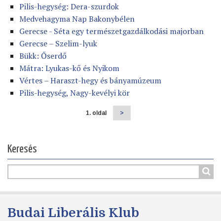
Pilis-hegység: Dera-szurdok
Medvehagyma Nap Bakonybélen
Gerecse - Séta egy természetgazdálkodási majorban
Gerecse – Szelim-lyuk
Bükk: Őserdő
Mátra: Lyukas-kő és Nyikom
Vértes – Haraszt-hegy és bányamúzeum
Pilis-hegység, Nagy-kevélyi kör
1. oldal
Következő
>
Oldalszámozás
oldal
Keresés
Budai Liberális Klub