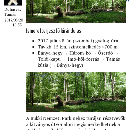
Dolinszky
Tamás
2017/05/20
18:55
Ismeretterjesztő kirándulás
2017. július 8-án (szombat) gyalogtúra.
Táv kb. 15 km, szintemelkedés ≈700 m.
Bánya-hegy → Három-kő → Őserdő →
Toldi-kapu → Imó-kői-forrás → Tamás
kútja (→ Bánya-hegy)
A Bükki Nemzeti Park nehéz túráján résztvevők
a látványos útvonalon megismerkedhetnek a