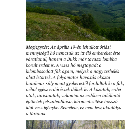
Megjegyzés: Az április 19-én lehullott óriási
mennyiségű hó nemcsak az itt élő embereket érte
váratlanul, hanem a Bükk már tavaszi lombba
borult erdeit is. A vizes hó megtapadt a
kilombosodott fák ágain, melyek a nagy terhelés
alatt letörtek. A folyamatos havazás okozta
hatalmas súly miatt gyökerestől fordultak ki a fák,
néhol egész erdőrészek dőltek le. A közutak, erdei
utak, turistautak, valamint az erdőben található
épületek felszabadítása, kármentesítése hosszú
időt vesz igénybe. Remélem, ez nem lesz akadálya
a túrának.