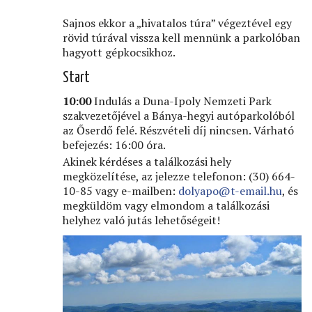
Sajnos ekkor a „hivatalos túra” végeztével egy
rövid túrával vissza kell mennünk a parkolóban
hagyott gépkocsikhoz.
Start
10:00
Indulás a Duna-Ipoly Nemzeti Park
szakvezetőjével a Bánya-hegyi autóparkolóból
az Őserdő felé. Részvételi díj nincsen. Várható
befejezés: 16:00 óra.
Akinek kérdéses a találkozási hely
megközelítése, az jelezze telefonon: (30) 664-
10-85 vagy e-mailben:
dolyapo@t-email.hu
, és
megküldöm vagy elmondom a találkozási
helyhez való jutás lehetőségeit!