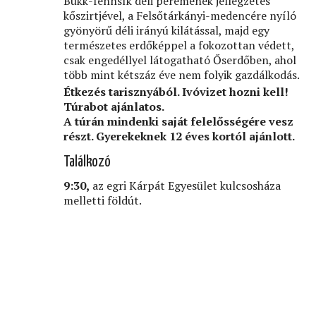
Bükk-fennsík déli peremének jellegzetes
kőszirtjével, a Felsőtárkányi-medencére nyíló
gyönyörű déli irányú kilátással, majd egy
természetes erdőképpel a fokozottan védett,
csak engedéllyel látogatható Őserdőben, ahol
több mint kétszáz éve nem folyik gazdálkodás.
Étkezés tarisznyából. Ivóvizet hozni kell!
Túrabot ajánlatos.
A túrán mindenki saját felelősségére vesz
részt. Gyerekeknek 12 éves kortól ajánlott.
Találkozó
9:30,
az egri Kárpát Egyesület kulcsosháza
melletti földút.