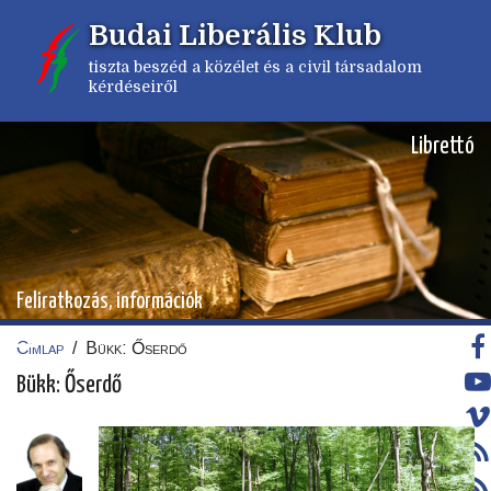
Ugrás
Budai Liberális Klub
a
tartalomra
tiszta beszéd a közélet és a civil társadalom
kérdéseiről
Librettó
Feliratkozás, információk
Címlap
/
Bükk: Őserdő
Morzsa
Bükk: Őserdő