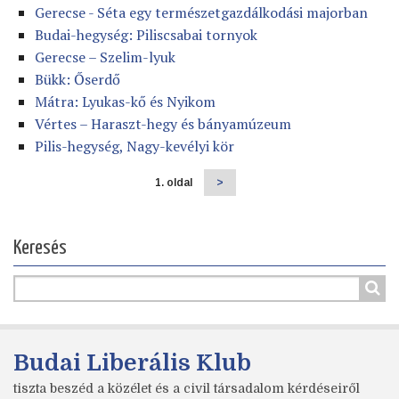
Gerecse - Séta egy természetgazdálkodási majorban
Budai-hegység: Piliscsabai tornyok
Gerecse – Szelim-lyuk
Bükk: Őserdő
Mátra: Lyukas-kő és Nyikom
Vértes – Haraszt-hegy és bányamúzeum
Pilis-hegység, Nagy-kevélyi kör
1. oldal
Következő
>
Oldalszámozás
oldal
Keresés
Budai Liberális Klub
tiszta beszéd a közélet és a civil társadalom kérdéseiről