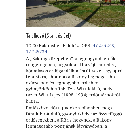
Találkozó (Start és Cél)
10:00 Bakonybél, Faluház: GPS:
47.253248,
17.725734
A „Bakony közepében”, a legnagyobb erdők
rengetegében, hegyoldalakba vájt meredek,
kőomlásos erdőgazdálkodási út vezet egy apró
fennsíkra, ahonnan a Bakony legmagasabb
csúcsaiban és legnagyobb erdeiben
gyönyörködhetünk. Ez a Witt-kilátó, mely
nevét Witt Lajos (1898-1994) erdőmérnökről
kapta.
Emlékköve előtti padokon pihenhet meg a
fáradt kiránduló, gyönyörködve az összefüggő
erdőségekben, a Kőris-hegynek, a Bakony
legmagasabb pontjának látványában, a