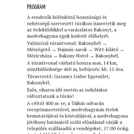
PROGRAM
A rendezők különböző hosszúságú és
nehézségű szervezett túrákon ismertetik meg
az érdeklődőkkel a varázslatos Bakonyt, a
medvehagyma egyik kedvelt élőhelyét.
Valószínű túraútvonal: Bakonybél →
Mészégető → Hajmás-sarok → Witt-kilátó →
Móriczháza → Bakony Hotel → Bakonybél.
A túraútvonal várható hossza max. 14 km,
szintkülönbsége 460 m, befejezés: kb. 15 óra.
Túravezető: Guzmics Izidor Egyesület,
Bakonybél.
Esős, viharos idő esetén az induláskor
változtatunk a túrán!
A céltól 400 m-re, a Tájház udvarán
receptismertetővel, medvehagymás ételek
bemutatójával és kóstolójával, a medvehagyma
jótékony hatásairól szóló előadással várják a
település szállásadói a vendégeket, 17:00 óráig.