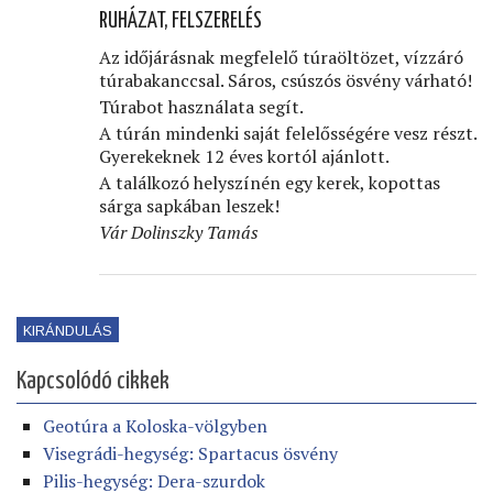
RUHÁZAT, FELSZERELÉS
Az időjárásnak megfelelő túraöltözet, vízzáró
túrabakanccsal. Sáros, csúszós ösvény várható!
Túrabot használata segít.
A túrán mindenki saját felelősségére vesz részt.
Gyerekeknek 12 éves kortól ajánlott.
A találkozó helyszínén egy kerek, kopottas
sárga sapkában leszek!
Vár Dolinszky Tamás
KIRÁNDULÁS
Kapcsolódó cikkek
Geotúra a Koloska-völgyben
Visegrádi-hegység: Spartacus ösvény
Pilis-hegység: Dera-szurdok