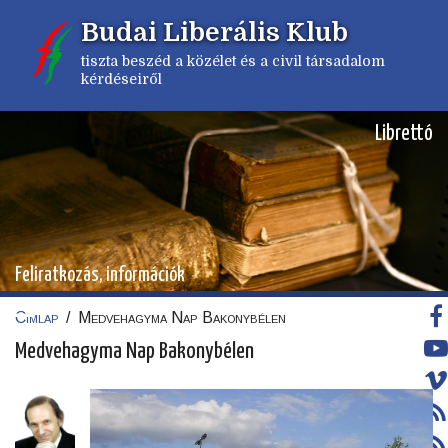
Ugrás
Budai Liberális Klub
a
tartalomra
tiszta beszéd a közélet és a civil társadalom
kérdéseiről
Librettó
Feliratkozás, információk
Címlap
/
Medvehagyma Nap Bakonybélen
Morzsa
Medvehagyma Nap Bakonybélen