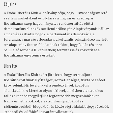
Céljaink
A Budai Liberális Klub Alapítvány célja, hogy — szabadságszerető
szellemi műhelyként — folytassa a magyar és az európai
liberalizmus szép hagyományait, a rendszerváltás előtti
demokratikus ellenzék szellemi örökségét. Alapítványunk kiáll az
emberi és szabadságjogok, a parlamentáris demokrácia, a
tolerancia, a másság elfogadása, a kulturális sokszínűség mellett.
Az alapítvány fontos feladatának tekinti, hogy Budán (és ezen
belül elsősorban a II. kerületben) felmutassa és közvetítse a
liberalizmus egyetemes értékeit.
Libretto
A Budai Liberális Klub azért jött létre, hogy teret adjon a
liberálisok vitáinak. Nyíltságot, közvetlenséget, tiszta beszédet
képviselünk. Hírlevelünkkel a rendezvények között is
jelentkezünk. A Libretto olyan hírlevél, amelyben elektronikus
tallózóként összegyűjtjük a legfontosabb megszólalásokat.
Napi-, és hetilapokból, elektronikus újságokból és
rádióműsorokból, blogokból és közösségi oldalak bejegyzéseiből,
itthonról és külföldről egyaránt válogatunk.