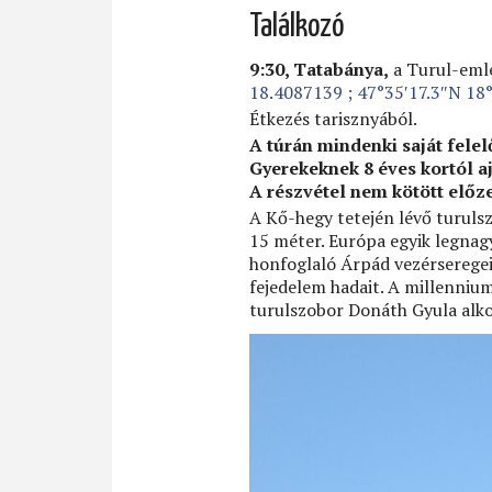
Találkozó
9:30, Tatabánya,
a Turul-eml
18.4087139 ; 47°35′17.3″N 18
Étkezés tarisznyából.
A túrán mindenki saját felel
Gyerekeknek 8 éves kortól aj
A részvétel nem kötött előz
A Kő-hegy tetején lévő turuls
15 méter. Európa egyik legnag
honfoglaló Árpád vezérseregei
fejedelem hadait. A millenniu
turulszobor Donáth Gyula alko