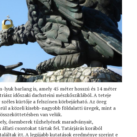
m-lyuk barlang is, amely 45 méter hosszú és 14 méter
 triász időszaki dachsteini mészkősziklából. A teteje
széles kürtője a felszínen körbejárható. Az öreg
rül a közeli kisebb-nagyobb földalatti üregek, mint a
y összeköttetésben van velük.
őhely, ősemberek tűzhelyének maradványait,
állati csontokat tártak fel. Tatárjárás korából
aláltak itt. A legújabb kutatások eredménye szerint e