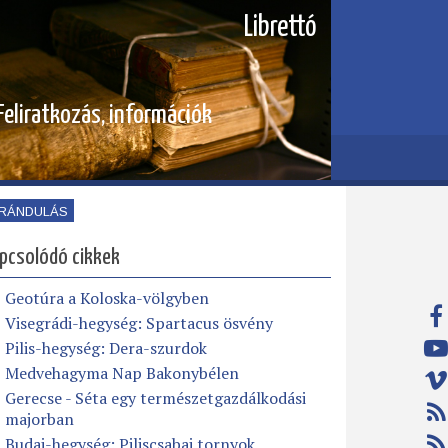
Librettó
Feliratkozás, információk
IRÁNDULÁS
pcsolódó cikkek
Geotúra a Koloska-völgyben
Visegrádi-hegység: Spartacus ösvény
Pilis-hegység: Dera-szurdok
Medvehagyma Nap Bakonybélen
Gerecse - Séta egy természetgazdálkodási
majorban
Budai-hegység: Piliscsabai tornyok