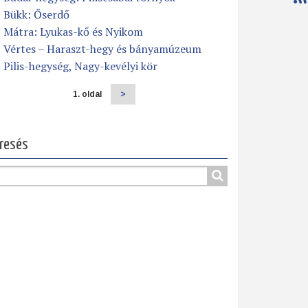
Bükk: Őserdő
Mátra: Lyukas-kő és Nyikom
Vértes – Haraszt-hegy és bányamúzeum
Pilis-hegység, Nagy-kevélyi kör
1. oldal
Következő
>
dalszámozás
oldal
resés