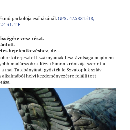
ékmű parkolója esőházánál.
GPS: 47.5881518,
°24′31.4″E
ősségére vesz részt.
ánlott.
etes bejelentkezéshez, de…
zobor kiterjesztett szárnyainak fesztávolsága majdnem
yobb madárszobra. Kézai Simon krónikája szerint a
 a mai Tatabányánál győzték le Szvatopluk szláv
m alkalmából helyi kezdeményezésre felállított
tása.