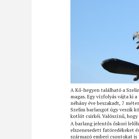
A Kő-hegyen található a Szeli
magas. Egy vízfolyás vájta ki a
néhány éve beszakadt, 7 méter 
Szelim barlangot úgy veszik kö
kotlót csirkéi. Valószínű, hog
A barlang jelentős őskori lel
elszenesedett fatöredékeket és 
származó emberi csontokat is t