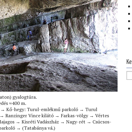
Ol
Ke
aton) gyalogtúra.
edés ≈400 m.
) → Kő-hegy: Turul-emlékmű parkoló → Turul
→ Ranzinger Vince kilátó → Farkas-völgy → Vértes
Hajagos → Kisréti Vadászház → Nagy-rét → Csúcsos-
arkoló → (Tatabánya vá.)