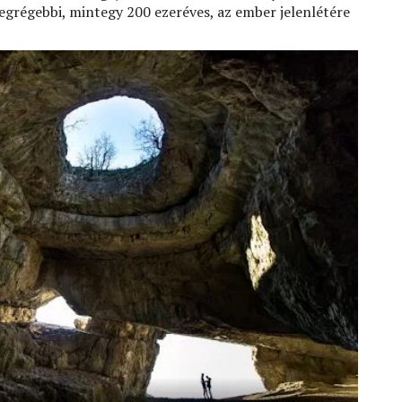
egrégebbi, mintegy 200 ezeréves, az ember jelenlétére