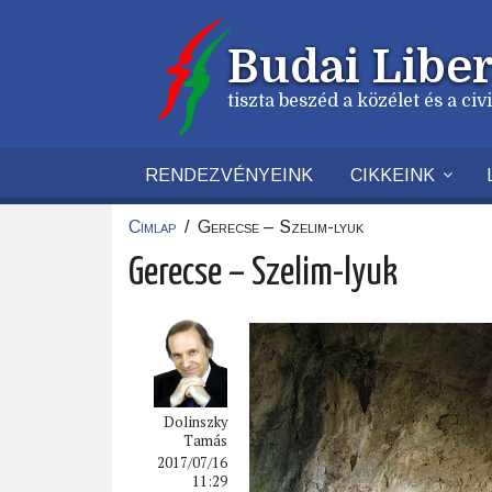
Ugrás
a
Budai Liber
tartalomra
tiszta beszéd a közélet és a ci
RENDEZVÉNYEINK
CIKKEINK
Címlap
/
Gerecse – Szelim-lyuk
Morzsa
Gerecse – Szelim-lyuk
Dolinszky
Tamás
2017/07/16
11:29