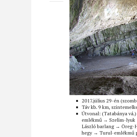
2017.július 29-én (szomb
Táv kb. 9 km, szintemelk
Útvonal: (Tatabánya vá.
emlékmű → Szelim-lyuk 
László barlang → Öreg-
hegy → Turul-emlékmű p