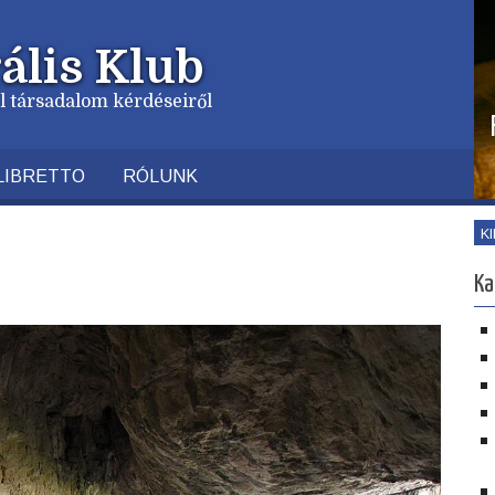
ális Klub
vil társadalom kérdéseiről
LIBRETTO
RÓLUNK
K
Ka