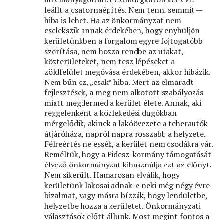
leállt a csatornaépítés. Nem tenni semmit —
hiba is lehet. Ha az önkormányzat nem
cselekszik annak érdekében, hogy enyhüljön
kerületünkben a forgalom egyre fojtogatóbb
szorítása, nem hozza rendbe az utakat,
közterületeket, nem tesz lépéseket a
zöldfelület megóvása érdekében, akkor hibázik.
Nem bűn ez, „csak” hiba. Mert az elmaradt
fejlesztések, a meg nem alkotott szabályozás
miatt megdermed a kerület élete. Annak, aki
reggelenként a közlekedési dugókban
mérgelődik, akinek a lakóövezete a teherautók
átjáróháza, napról napra rosszabb a helyzete.
Félreértés ne essék, a kerület nem csodákra vár.
Reméltük, hogy a Fidesz-kormány támogatását
élvező önkormányzat kihasználja ezt az előnyt.
Nem sikerült. Hamarosan elválik, hogy
kerületünk lakosai adnak-e neki még négy évre
bizalmat, vagy másra bízzák, hogy lendületbe,
helyzetbe hozza a kerületet. Önkormányzati
választások előtt állunk. Most megint fontos a