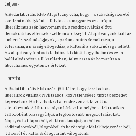
Céljaink
A Budai Liberális Klub Alapítvány célja, hogy — szabadságszerető
szellemi műhelyként — folytassa a magyar és az európai
liberalizmus szép hagyományait, a rendszerváltás előtti
demokratikus ellenzék szellemi örökségét. Alapítványunk kiáll az
emberi és szabadságjogok, a parlamentáris demokrácia, a
tolerancia, a másság elfogadása, a kulturális sokszínűség mellett.
Az alapítvány fontos feladatának tekinti, hogy Budán (és ezen
belül elsősorban a II. kerületben) felmutassa és közvetítse a
liberalizmus egyetemes értékeit.
Libretto
A Budai Liberális Klub azért jött létre, hogy teret adjon a
liberálisok vitáinak. Nyíltságot, közvetlenséget, tiszta beszédet
képviselünk. Hírlevelünkkel a rendezvények között is
jelentkezünk. A Libretto olyan hírlevél, amelyben elektronikus
tallózóként összegyűjtjük a legfontosabb megszólalásokat.
Napi-, és hetilapokból, elektronikus újságokból és
rádióműsorokból, blogokból és közösségi oldalak bejegyzéseiből,
itthonról és külföldről egyaránt válogatunk.