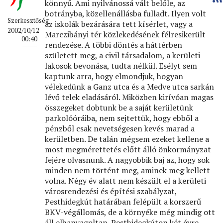
könnyű. Ami nyilvánossá vált belőle, az
botrányba, közellenállásba fulladt. Ilyen volt
Szerkesztőség
az iskolák bezárására tett kísérlet, vagy a
2002/10/12
Marczibányi tér közlekedésének félresikerült
00:40
rendezése. A többi döntés a háttérben
született meg, a civil társadalom, a kerületi
lakosok bevonása, tudta nélkül. Esélyt sem
kaptunk arra, hogy elmondjuk, hogyan
vélekedünk a Ganz utca és a Medve utca sarkán
lévő telek eladásáról. Miközben kirívóan magas
összegeket dobtunk be a saját kerületünk
parkolóóráiba, nem sejtettük, hogy ebből a
pénzből csak nevetségesen kevés marad a
kerületben. De talán mégsem ezeket kellene a
most megmérettetés előtt álló önkormányzat
fejére olvasnunk. A nagyobbik baj az, hogy sok
minden nem történt meg, aminek meg kellett
volna. Négy év alatt nem készült el a kerületi
városrendezési és építési szabályzat,
Pesthidegkút határában felépült a korszerű
BKV-végállomás, de a környéke még mindig ott
áll elhanyagoltan. Pesthidegkúton két évre