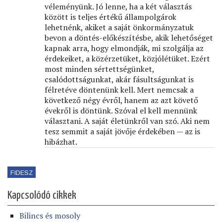
véleményünk. Jó lenne, ha a két választás
között is teljes értékű állampolgárok
lehetnénk, akiket a saját önkormányzatuk
bevon a döntés-előkészítésbe, akik lehetőséget
kapnak arra, hogy elmondják, mi szolgálja az
érdekeiket, a közérzetüket, közjólétüket. Ezért
most minden sértettségünket,
csalódottságunkat, akár fásultságunkat is
félretéve döntenünk kell. Mert nemcsak a
következő négy évről, hanem az azt követő
évekről is döntünk. Szóval el kell mennünk
választani. A saját életünkről van szó. Aki nem
tesz semmit a saját jövője érdekében — az is
hibázhat.
FIDESZ
Kapcsolódó cikkek
Bilincs és mosoly