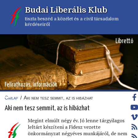
Ugrás
Budai Liberális Klub
a
tartalomra
tiszta beszéd a közélet és a civil társadalom
kérdéseiről
Librettó
Feliratkozás, információk
Címlap
/
Aki nem tesz semmit, az is hibázhat
Morzsa
Aki nem tesz semmit, az is hibázhat
Megint elmúlt négy év. Jó lenne tárgyilagos
leltárt készíteni a Fidesz vezette
önkormányzat négyéves munkájáról, de nem