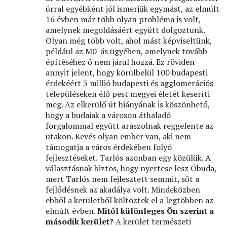
úrral egyébként jól ismerjük egymást, az elmúlt
16 évben már több olyan probléma is volt,
amelynek megoldásáért együtt dolgoztunk.
Olyan még több volt, ahol mást képviseltünk,
például az M0-ás ügyében, amelynek tovább
építéséhez ő nem járul hozzá. Ez röviden
annyit jelent, hogy körülbelül 100 budapesti
érdekéért 3 millió budapesti és agglomerációs
településeken élő pest megyei életét keseríti
meg. Az elkerülő út hiányának is köszönhető,
hogy a budaiak a városon áthaladó
forgalommal együtt araszolnak reggelente az
utakon. Kevés olyan ember van, aki nem
támogatja a város érdekében folyó
fejlesztéseket. Tarlós azonban egy közülük. A
választásnak biztos, hogy nyertese lesz Óbuda,
mert Tarlós nem fejlesztett semmit, sőt a
fejlődésnek az akadálya volt. Mindeközben
ebből a kerületből költöztek el a legtöbben az
elmúlt évben.
Mitől különleges Ön szerint a
második kerület?
A kerület természeti