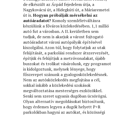
de elkészült az Árpád fejedelem útja, a
Nagykovácsi út, a Hidegkúti út, a Máriaremetei
út is.
Hogyan próbálják mérsékelni az
autóáradatot?
Komoly szemléletváltásra
készülünk a főváros közlekedésében. 1,1 millió
autó fut a városban. A II. kerületben sem
tudjuk, de nem is akarjuk a várost fojtogató
autóáradatot városi autópályák építésével
kiszolgálni. Azon túl, hogy folytatjuk az utak
felújítását, a parkolási rendszer átszervezését,
építjük és felújítjuk a metróvonalakat, újabb
buszokat és trolikat vásárolunk, egy programot
is kidolgoztunk, melynek lényege, hogy
főszerepet szánunk a gyalogosközlekedésnek.
Nem az autósközlekedés megfojtása a cél,
sokkal inkább a közlekedési szokások
megváltoztatása mesterséges eszközökkel.
Senki sem szeret ugyanis dugóban ücsörögni.
Olyan alternatív megoldásokat biztosítunk,
hogy érdemes legyen a dugók helyett P+R
parkolókban hagyni az autókat, és közösségi