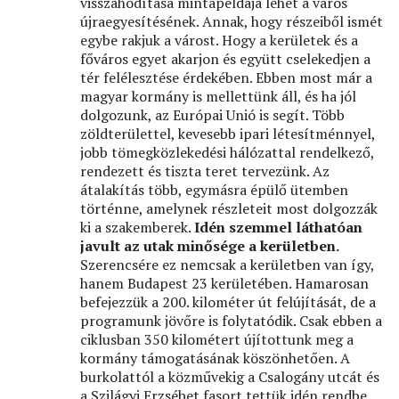
visszahódítása mintapéldája lehet a város
újraegyesítésének. Annak, hogy részeiből ismét
egybe rakjuk a várost. Hogy a kerületek és a
főváros egyet akarjon és együtt cselekedjen a
tér felélesztése érdekében. Ebben most már a
magyar kormány is mellettünk áll, és ha jól
dolgozunk, az Európai Unió is segít. Több
zöldterülettel, kevesebb ipari létesítménnyel,
jobb tömegközlekedési hálózattal rendelkező,
rendezett és tiszta teret tervezünk. Az
átalakítás több, egymásra épülő ütemben
történne, amelynek részleteit most dolgozzák
ki a szakemberek.
Idén szemmel láthatóan
javult az utak minősége a kerületben.
Szerencsére ez nemcsak a kerületben van így,
hanem Budapest 23 kerületében. Hamarosan
befejezzük a 200. kilométer út felújítását, de a
programunk jövőre is folytatódik. Csak ebben a
ciklusban 350 kilométert újítottunk meg a
kormány támogatásának köszönhetően. A
burkolattól a közművekig a Csalogány utcát és
a Szilágyi Erzsébet fasort tettük idén rendbe,