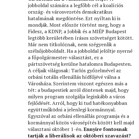
jobboldal számára a legfőbb cél a koalíciós
ország- és városvezetés demokratikus
hatalmának megdöntése. Ezt nyíltan ki is
mondják. Most először történt meg, hogy a
Fidesz, a KDNP, a Jobbik és a MIÉP Budapest
legtöbb kerületében írásos szövetséget kötött.
Már nem titkolóznak, nem szégyenlik a
szélsőjobboldalt. Ha a jobboldal jelöltje nyerné
a főpolgármester-választást, ez a
pártszövetség kerülne hatalomra Budapesten.
A céljaik világosak: Tarlós győzelmével az
orbáni totális ellenállás hídfőjévé válna a
Városháza. Szerintem viszont egészen más a
tét: a budapestiek arról döntenek majd, hogy
milyen program szolgálja leginkább a város
fejlődését. Arról, hogy ki tud hatékonyabban
együttműködni a jelenlegi kormánnyal.
Egyszóval az orbáni ellenállás programja és a
kormánnyal közös városépítés között kell majd
választani október 1-én.
Ennyire fontosnak
tartják a liberálisok az októberi szavazást?