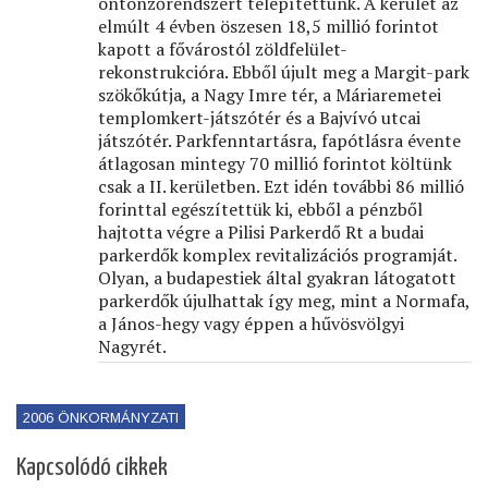
öntönzőrendszert telepítettünk. A kerület az
elmúlt 4 évben öszesen 18,5 millió forintot
kapott a fővárostól zöldfelület-
rekonstrukcióra. Ebből újult meg a Margit-park
szökőkútja, a Nagy Imre tér, a Máriaremetei
templomkert-játszótér és a Bajvívó utcai
játszótér. Parkfenntartásra, fapótlásra évente
átlagosan mintegy 70 millió forintot költünk
csak a II. kerületben. Ezt idén további 86 millió
forinttal egészítettük ki, ebből a pénzből
hajtotta végre a Pilisi Parkerdő Rt a budai
parkerdők komplex revitalizációs programját.
Olyan, a budapestiek által gyakran látogatott
parkerdők újulhattak így meg, mint a Normafa,
a János-hegy vagy éppen a hűvösvölgyi
Nagyrét.
2006 ÖNKORMÁNYZATI
Kapcsolódó cikkek