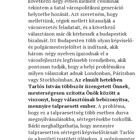
következő négy évben kiemelt célomnak
tekintem a ﬁatal várospolitikusi generáció
helyzetbe hozását. Azt szeretném, hogy
mellettünk, régiek mellett kitanulják a
városvezetés feladatait, és a következő
választáson már ők kérhessék a budapestiek
bizalmát. Itt Budapesten több olyan képviselő-
és polgármesterjelöltet is indítunk, akik
három-négy nyelven igazodnak el a
városfejlesztés legfrissebb trendjeiben, akik
pontosan tudják, hogy a helyi problémákra
milyen válaszokat adnak Londonban, Párizsban
vagy Stockholmban.
Az elmúlt hetekben
Tarlós István többször üzengetett Önnek,
mesterségesen szította Önök között a
viszonyt, hogy választóinak bebizonyítsa,
mennyire talpraesett ember.
A probléma,
hogy ez a talpraesettség több esetben durva
megnyilvánulásokba, sértegetésekbe torkollik.
Bárki meghallgathatja, hogy mennyire
talpraesetten sértegeti képviselőtársait Tarlós
úr a kerületi testületi üléseken. A polgármester