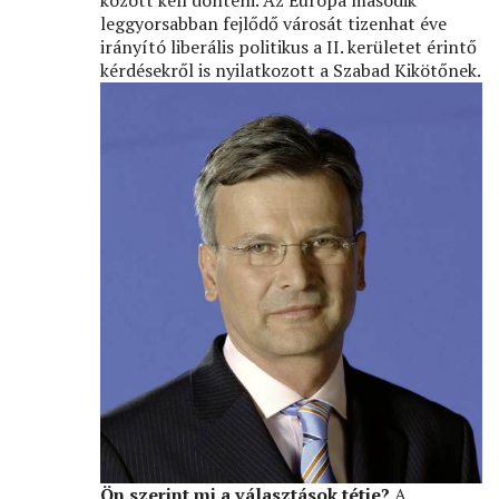
között kell dönteni. Az Európa második
leggyorsabban fejlődő városát tizenhat éve
irányító liberális politikus a II. kerületet érintő
kérdésekről is nyilatkozott a Szabad Kikötőnek.
Ön szerint mi a választások tétje?
A