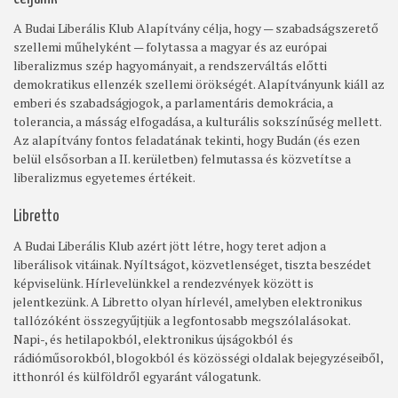
A Budai Liberális Klub Alapítvány célja, hogy — szabadságszerető
szellemi műhelyként — folytassa a magyar és az európai
liberalizmus szép hagyományait, a rendszerváltás előtti
demokratikus ellenzék szellemi örökségét. Alapítványunk kiáll az
emberi és szabadságjogok, a parlamentáris demokrácia, a
tolerancia, a másság elfogadása, a kulturális sokszínűség mellett.
Az alapítvány fontos feladatának tekinti, hogy Budán (és ezen
belül elsősorban a II. kerületben) felmutassa és közvetítse a
liberalizmus egyetemes értékeit.
Libretto
A Budai Liberális Klub azért jött létre, hogy teret adjon a
liberálisok vitáinak. Nyíltságot, közvetlenséget, tiszta beszédet
képviselünk. Hírlevelünkkel a rendezvények között is
jelentkezünk. A Libretto olyan hírlevél, amelyben elektronikus
tallózóként összegyűjtjük a legfontosabb megszólalásokat.
Napi-, és hetilapokból, elektronikus újságokból és
rádióműsorokból, blogokból és közösségi oldalak bejegyzéseiből,
itthonról és külföldről egyaránt válogatunk.