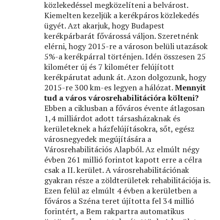
közlekedéssel megközelíteni a belvárost.
Kiemelten kezeljük a kerékpáros közlekedés
ügyét. Azt akarjuk, hogy Budapest
kerékpárbarát fővárossá váljon. Szeretnénk
elérni, hogy 2015-re a városon belüli utazások
5%-a kerékpárral történjen. Idén összesen 25
kilométer új és 7 kilométer felújított
kerékpárutat adunk át. Azon dolgozunk, hogy
2015-re 300 km-es legyen a hálózat.
Mennyit
tud a város városrehabilitációra költeni?
Ebben a ciklusban a főváros évente átlagosan
1,4 milliárdot adott társasházaknak és
kerületeknek a házfelújításokra, sőt, egész
városnegyedek megújítására a
Városrehabilitációs Alapból. Az elmúlt négy
évben 261 millió forintot kapott erre a célra
csak a II. kerület. A városrehabilitációnak
gyakran része a zöldterületek rehabilitációja is.
Ezen felül az elmúlt 4 évben a kerületben a
főváros a Széna teret újította fel 34 millió
forintért, a Bem rakpartra automatikus