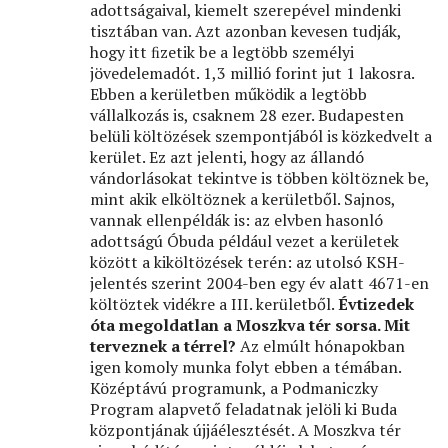
adottságaival, kiemelt szerepével mindenki
tisztában van. Azt azonban kevesen tudják,
hogy itt ﬁzetik be a legtöbb személyi
jövedelemadót. 1,3 millió forint jut 1 lakosra.
Ebben a kerületben működik a legtöbb
vállalkozás is, csaknem 28 ezer. Budapesten
belüli költözések szempontjából is közkedvelt a
kerület. Ez azt jelenti, hogy az állandó
vándorlásokat tekintve is többen költöznek be,
mint akik elköltöznek a kerületből. Sajnos,
vannak ellenpéldák is: az elvben hasonló
adottságú Óbuda például vezet a kerületek
között a kiköltözések terén: az utolsó KSH-
jelentés szerint 2004-ben egy év alatt 4671-en
költöztek vidékre a III. kerületből.
Évtizedek
óta megoldatlan a Moszkva tér sorsa. Mit
terveznek a térrel?
Az elmúlt hónapokban
igen komoly munka folyt ebben a témában.
Középtávú programunk, a Podmaniczky
Program alapvető feladatnak jelöli ki Buda
központjának újjáélesztését. A Moszkva tér