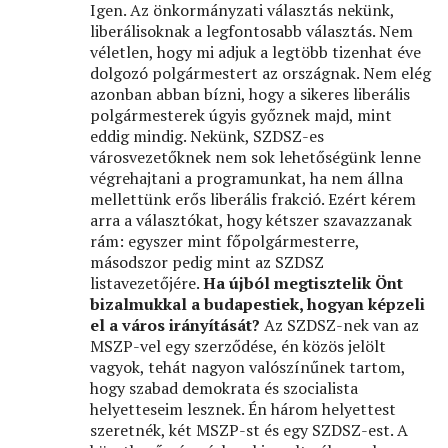
Igen. Az önkormányzati választás nekünk,
liberálisoknak a legfontosabb választás. Nem
véletlen, hogy mi adjuk a legtöbb tizenhat éve
dolgozó polgármestert az országnak. Nem elég
azonban abban bízni, hogy a sikeres liberális
polgármesterek úgyis győznek majd, mint
eddig mindig. Nekünk, SZDSZ-es
városvezetőknek nem sok lehetőségünk lenne
végrehajtani a programunkat, ha nem állna
mellettünk erős liberális frakció. Ezért kérem
arra a választókat, hogy kétszer szavazzanak
rám: egyszer mint főpolgármesterre,
másodszor pedig mint az SZDSZ
listavezetőjére.
Ha újból megtisztelik Önt
bizalmukkal a budapestiek, hogyan képzeli
el a város irányítását?
Az SZDSZ-nek van az
MSZP-vel egy szerződése, én közös jelölt
vagyok, tehát nagyon valószínűnek tartom,
hogy szabad demokrata és szocialista
helyetteseim lesznek. Én három helyettest
szeretnék, két MSZP-st és egy SZDSZ-est. A