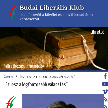
Ugrás
Budai Liberális Klub
a
tartalomra
tiszta beszéd a közélet és a civil társadalom
kérdéseiről
Librettó
Feliratkozás, információk
Címlap
/
„Ez lesz a legfontosabb választás”
Morzsa
„Ez lesz a legfontosabb választás”