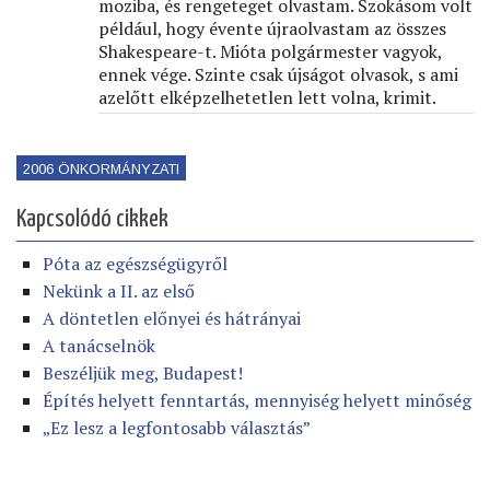
moziba, és rengeteget olvastam. Szokásom volt
például, hogy évente újraolvastam az összes
Shakespeare-t. Mióta polgármester vagyok,
ennek vége. Szinte csak újságot olvasok, s ami
azelőtt elképzelhetetlen lett volna, krimit.
2006 ÖNKORMÁNYZATI
Kapcsolódó cikkek
Póta az egészségügyről
Nekünk a II. az első
A döntetlen előnyei és hátrányai
A tanácselnök
Beszéljük meg, Budapest!
Építés helyett fenntartás, mennyiség helyett minőség
„Ez lesz a legfontosabb választás”