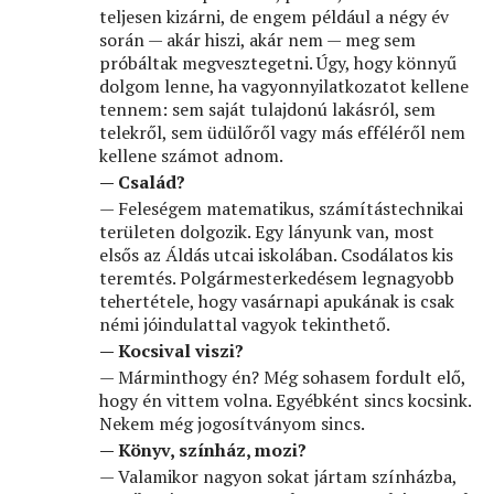
teljesen kizárni, de engem például a négy év
során — akár hiszi, akár nem — meg sem
próbáltak megvesztegetni. Úgy, hogy könnyű
dolgom lenne, ha vagyonnyilatkozatot kellene
tennem: sem saját tulajdonú lakásról, sem
telekről, sem üdülőről vagy más efféléről nem
kellene számot adnom.
— Család?
— Feleségem matematikus, számítástechnikai
területen dolgozik. Egy lányunk van, most
elsős az Áldás utcai iskolában. Csodálatos kis
teremtés. Polgármesterkedésem legnagyobb
tehertétele, hogy vasárnapi apukának is csak
némi jóindulattal vagyok tekinthető.
— Kocsival viszi?
— Márminthogy én? Még sohasem fordult elő,
hogy én vittem volna. Egyébként sincs kocsink.
Nekem még jogosítványom sincs.
— Könyv, színház, mozi?
— Valamikor nagyon sokat jártam színházba,