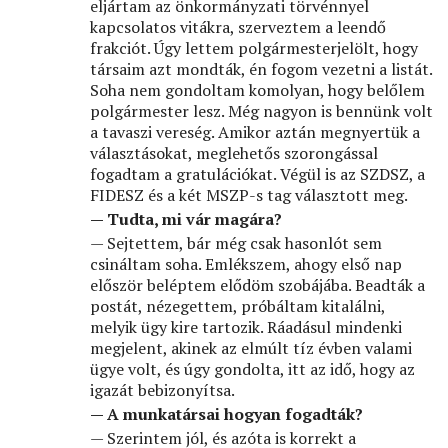
eljártam az önkormányzati törvénnyel
kapcsolatos vitákra, szerveztem a leendő
frakciót. Úgy lettem polgármesterjelölt, hogy
társaim azt mondták, én fogom vezetni a listát.
Soha nem gondoltam komolyan, hogy belőlem
polgármester lesz. Még nagyon is bennünk volt
a tavaszi vereség. Amikor aztán megnyertük a
választásokat, meglehetős szorongással
fogadtam a gratulációkat. Végül is az SZDSZ, a
FIDESZ és a két MSZP-s tag választott meg.
— Tudta, mi vár magára?
— Sejtettem, bár még csak hasonlót sem
csináltam soha. Emlékszem, ahogy első nap
először beléptem elődöm szobájába. Beadták a
postát, nézegettem, próbáltam kitalálni,
melyik ügy kire tartozik. Ráadásul mindenki
megjelent, akinek az elmúlt tíz évben valami
ügye volt, és úgy gondolta, itt az idő, hogy az
igazát bebizonyítsa.
— A munkatársai hogyan fogadták?
— Szerintem jól, és azóta is korrekt a