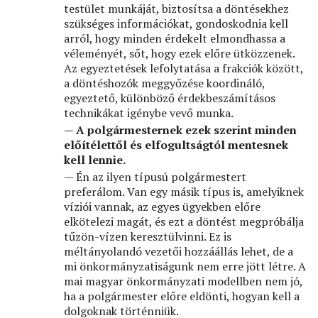
testület munkáját, biztosítsa a döntésekhez
szükséges információkat, gondoskodnia kell
arról, hogy minden érdekelt elmondhassa a
véleményét, sőt, hogy ezek előre ütközzenek.
Az egyeztetések lefolytatása a frakciók között,
a döntéshozók meggyőzése koordináló,
egyeztető, különböző érdekbeszámításos
technikákat igénybe vevő munka.
— A polgármesternek ezek szerint minden
előítélettől és elfogultságtól mentesnek
kell lennie.
— Én az ilyen típusú polgármestert
preferálom. Van egy másik típus is, amelyiknek
víziói vannak, az egyes ügyekben előre
elkötelezi magát, és ezt a döntést megpróbálja
tűzön-vízen keresztülvinni. Ez is
méltányolandó vezetői hozzáállás lehet, de a
mi önkormányzatiságunk nem erre jött létre. A
mai magyar önkormányzati modellben nem jó,
ha a polgármester előre eldönti, hogyan kell a
dolgoknak történniük.