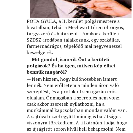
PÓTA GYULA, a II. kerület polgármestere a
hivatalban, tehát a Mechwart téren öltönyös,
tárgyszerű és határozott. Amikor a kerületi
SZDSZ-irodában találkozunk, egy szakállas,
farmernadrágos, tépelődő mai negyvenessel
beszélgetek.
— Mit gondol, ismerik Önt a kerületi
polgárok? És ha igen, milyen kép élhet
bennük magáról?
— Nem hiszem, hogy különösebben ismert
lennék. Nem erőltetem a minden áron való
szereplést, és a protokoll sem igazán erős
oldalam. Önmagában a szereplés nem vonz,
csak akkor szeretek nyilatkozni, ha a
munkámmal kapcsolatban mondanivalóm van.
A sajtóval ezzel együtt mindig is barátságos
viszonyra törekedtem. A titkárnőm tudja, hogy
az újságírót soron kívül kell bekapcsolni. Nem