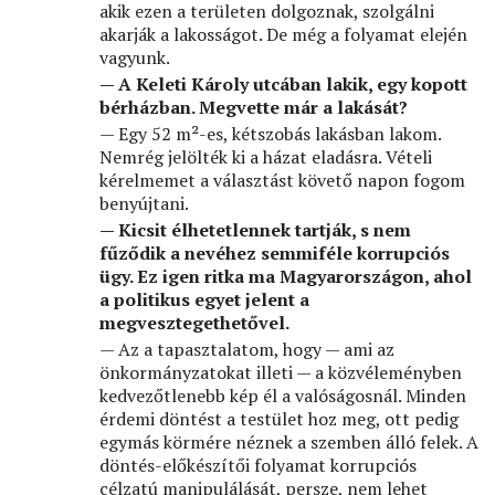
akik ezen a területen dolgoznak, szolgálni
akarják a lakosságot. De még a folyamat elején
vagyunk.
— A Keleti Károly utcában lakik, egy kopott
bérházban. Megvette már a lakását?
— Egy 52 m²-es, kétszobás lakásban lakom.
Nemrég jelölték ki a házat eladásra. Vételi
kérelmemet a választást követő napon fogom
benyújtani.
— Kicsit élhetetlennek tartják, s nem
fűződik a nevéhez semmiféle korrupciós
ügy. Ez igen ritka ma Magyarországon, ahol
a politikus egyet jelent a
megvesztegethetővel.
— Az a tapasztalatom, hogy — ami az
önkormányzatokat illeti — a közvéleményben
kedvezőtlenebb kép él a valóságosnál. Minden
érdemi döntést a testület hoz meg, ott pedig
egymás körmére néznek a szemben álló felek. A
döntés-előkészítői folyamat korrupciós
célzatú manipulálását, persze, nem lehet