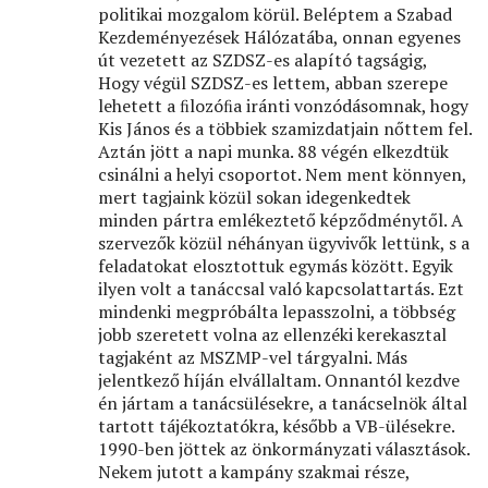
politikai mozgalom körül. Beléptem a Szabad
Kezdeményezések Hálózatába, onnan egyenes
út vezetett az SZDSZ-es alapító tagságig,
Hogy végül SZDSZ-es lettem, abban szerepe
lehetett a ﬁlozóﬁa iránti vonzódásomnak, hogy
Kis János és a többiek szamizdatjain nőttem fel.
Aztán jött a napi munka. 88 végén elkezdtük
csinálni a helyi csoportot. Nem ment könnyen,
mert tagjaink közül sokan idegenkedtek
minden pártra emlékeztető képződménytől. A
szervezők közül néhányan ügyvivők lettünk, s a
feladatokat elosztottuk egymás között. Egyik
ilyen volt a tanáccsal való kapcsolattartás. Ezt
mindenki megpróbálta lepasszolni, a többség
jobb szeretett volna az ellenzéki kerekasztal
tagjaként az MSZMP-vel tárgyalni. Más
jelentkező híján elvállaltam. Onnantól kezdve
én jártam a tanácsülésekre, a tanácselnök által
tartott tájékoztatókra, később a VB-ülésekre.
1990-ben jöttek az önkormányzati választások.
Nekem jutott a kampány szakmai része,