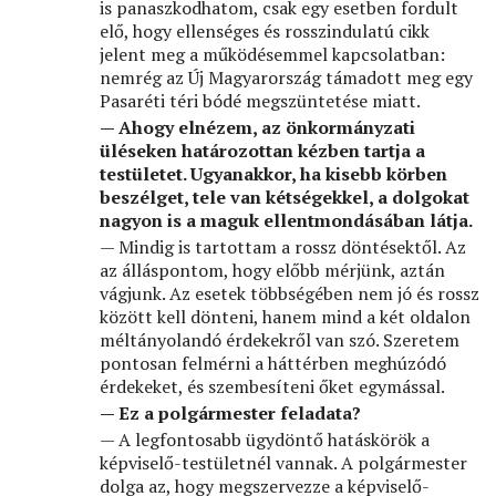
is panaszkodhatom, csak egy esetben fordult
elő, hogy ellenséges és rosszindulatú cikk
jelent meg a működésemmel kapcsolatban:
nemrég az Új Magyarország támadott meg egy
Pasaréti téri bódé megszüntetése miatt.
— Ahogy elnézem, az önkormányzati
üléseken határozottan kézben tartja a
testületet. Ugyanakkor, ha kisebb körben
beszélget, tele van kétségekkel, a dolgokat
nagyon is a maguk ellentmondásában látja.
— Mindig is tartottam a rossz döntésektől. Az
az álláspontom, hogy előbb mérjünk, aztán
vágjunk. Az esetek többségében nem jó és rossz
között kell dönteni, hanem mind a két oldalon
méltányolandó érdekekről van szó. Szeretem
pontosan felmérni a háttérben meghúzódó
érdekeket, és szembesíteni őket egymással.
— Ez a polgármester feladata?
— A legfontosabb ügydöntő hatáskörök a
képviselő-testületnél vannak. A polgármester
dolga az, hogy megszervezze a képviselő-