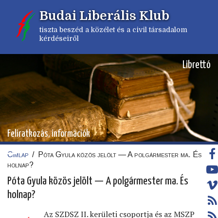
Ugrás
Budai Liberális Klub
a
tartalomra
tiszta beszéd a közélet és a civil társadalom
kérdéseiről
Librettó
Feliratkozás, információk
Címlap
/
Póta Gyula közös jelölt — A polgármester ma. És
Morzsa
holnap?
Póta Gyula közös jelölt — A polgármester ma. És
holnap?
Az SZDSZ II. kerületi csoportja és az MSZP