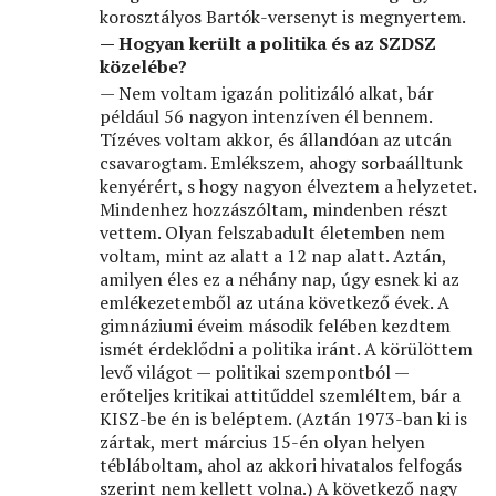
korosztályos Bartók-versenyt is megnyertem.
— Hogyan került a politika és az SZDSZ
közelébe?
— Nem voltam igazán politizáló alkat, bár
például 56 nagyon intenzíven él bennem.
Tízéves voltam akkor, és állandóan az utcán
csavarogtam. Emlékszem, ahogy sorbaálltunk
kenyérért, s hogy nagyon élveztem a helyzetet.
Mindenhez hozzászóltam, mindenben részt
vettem. Olyan felszabadult életemben nem
voltam, mint az alatt a 12 nap alatt. Aztán,
amilyen éles ez a néhány nap, úgy esnek ki az
emlékezetemből az utána következő évek. A
gimnáziumi éveim második felében kezdtem
ismét érdeklődni a politika iránt. A körülöttem
levő világot — politikai szempontból —
erőteljes kritikai attitűddel szemléltem, bár a
KISZ-be én is beléptem. (Aztán 1973-ban ki is
zártak, mert március 15-én olyan helyen
tébláboltam, ahol az akkori hivatalos felfogás
szerint nem kellett volna.) A következő nagy