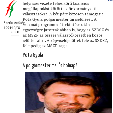
helyi szervezete teljes körű koalíciós
megállapodást kötött az önkormányzati
választásokra. A két párt közösen támogatja
Póta Gyula polgármester újrajelölését. A
Szerkesztőség
szakmai programok áttekintése után
1994/10/08
egyezségre jutottak abban is, hogy az SZDSZ és
20:00
az MSZP az összes választókörzetben közös
jelöltet állít. A képviselőjelöltek fele az SZDSZ,
fele pedig az MSZP tagja.
Póta Gyula
A polgármester ma. És holnap?