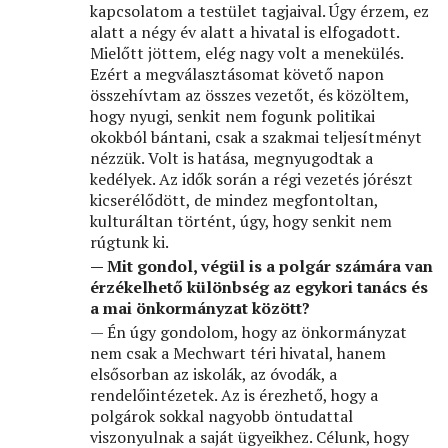
kapcsolatom a testület tagjaival. Úgy érzem, ez
alatt a négy év alatt a hivatal is elfogadott.
Mielőtt jöttem, elég nagy volt a menekülés.
Ezért a megválasztásomat követő napon
összehívtam az összes vezetőt, és közöltem,
hogy nyugi, senkit nem fogunk politikai
okokból bántani, csak a szakmai teljesítményt
nézzük. Volt is hatása, megnyugodtak a
kedélyek. Az idők során a régi vezetés jórészt
kicserélődött, de mindez megfontoltan,
kulturáltan történt, úgy, hogy senkit nem
rúgtunk ki.
— Mit gondol, végül is a polgár számára van
érzékelhető különbség az egykori tanács és
a mai önkormányzat között?
— Én úgy gondolom, hogy az önkormányzat
nem csak a Mechwart téri hivatal, hanem
elsősorban az iskolák, az óvodák, a
rendelőintézetek. Az is érezhető, hogy a
polgárok sokkal nagyobb öntudattal
viszonyulnak a saját ügyeikhez. Célunk, hogy