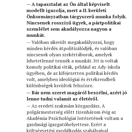
— A tapasztalat az Ön által képviselt
modellt igazolja, mert a II. kerületi
Önkormányzatban tárgyszerű munka folyik.
Nincsenek rosszízű ügyek, a pártpolitikai
szemlélet sem akadályozza nagyon a
munkát.
— Valóban sikerült megakadályozni, hogy
minden kérdés átpolitizálódjék, és valóban
nincsenek olyan szekértáborok, amelyek
lehetetlenné tennék a munkát. Itt is voltak
komoly politikai viták, például az Ady-iskola
ügyében, de az kifejezetten politikai kérdés
volt, amelyben ideológiai és értékrendbeli
különbségek kerültek felszínre.
— Bár nem szeret magáról beszélni, azért jó
lenne tudni valamit az életéről.
— Az eredeti szakmám közgazdász. A
polgármesterség előtt tizenhárom évig az
Akadémia Pszichológiai Intézetének voltam a
gazdasági igazgatóhelyettese. Ezért a
költségvetési gazdálkodás szabályaival