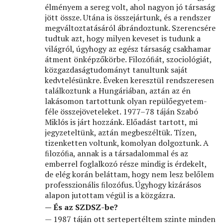
élményem a sereg volt, ahol nagyon jó társaság
jött össze. Utána is összejártunk, és a rendszer
megváltoztatásáról ábrándoztunk. Szerencsére
tudtuk azt, hogy milyen keveset is tudunk a
világról, úgyhogy az egész társaság csakhamar
átment önképzőkörbe. Filozóﬁát, szociológiát,
közgazdaságtudományt tanultunk saját
kedvtelésünkre. Éveken keresztül rendszeresen
találkoztunk a Hungáriában, aztán az én
lakásomon tartottunk olyan repülőegyetem-
féle összejöveteleket. 1977–78 táján Szabó
Miklós is járt hozzánk. Előadást tartott, mi
jegyzeteltünk, aztán megbeszéltük. Tízen,
tizenketten voltunk, komolyan dolgoztunk. A
ﬁlozóﬁa, annak is a társadalommal és az
emberrel foglalkozó része mindig is érdekelt,
de elég korán beláttam, hogy nem lesz belőlem
professzionális ﬁlozófus. Úgyhogy kizárásos
alapon jutottam végül is a közgázra.
— És az SZDSZ-be?
— 1987 táján ott sertepertéltem szinte minden