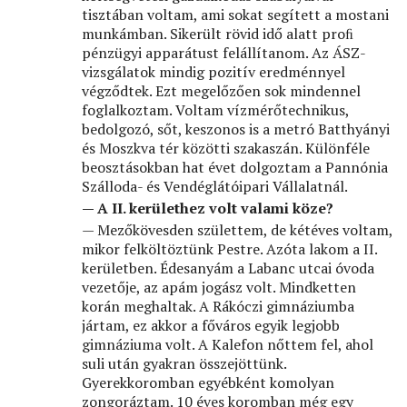
tisztában voltam, ami sokat segített a mostani
munkámban. Sikerült rövid idő alatt proﬁ
pénzügyi apparátust felállítanom. Az ÁSZ-
vizsgálatok mindig pozitív eredménnyel
végződtek. Ezt megelőzően sok mindennel
foglalkoztam. Voltam vízmérőtechnikus,
bedolgozó, sőt, keszonos is a metró Batthyányi
és Moszkva tér közötti szakaszán. Különféle
beosztásokban hat évet dolgoztam a Pannónia
Szálloda- és Vendéglátóipari Vállalatnál.
— A II. kerülethez volt valami köze?
— Mezőkövesden születtem, de kétéves voltam,
mikor felköltöztünk Pestre. Azóta lakom a II.
kerületben. Édesanyám a Labanc utcai óvoda
vezetője, az apám jogász volt. Mindketten
korán meghaltak. A Rákóczi gimnáziumba
jártam, ez akkor a főváros egyik legjobb
gimnáziuma volt. A Kalefon nőttem fel, ahol
suli után gyakran összejöttünk.
Gyerekkoromban egyébként komolyan
zongoráztam. 10 éves koromban még egy