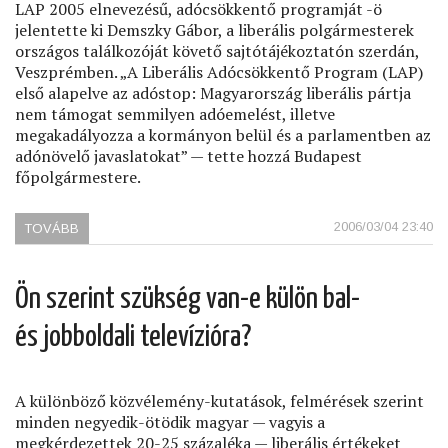
LAP 2005 elnevezésű, adócsökkentő programját -ö
jelentette ki Demszky Gábor, a liberális polgármesterek
országos találkozóját követő sajtótájékoztatón szerdán,
Veszprémben. „A Liberális Adócsökkentő Program (LAP)
első alapelve az adóstop: Magyarország liberális pártja
nem támogat semmilyen adóemelést, illetve
megakadályozza a kormányon belül és a parlamentben az
adónövelő javaslatokat” — tette hozzá Budapest
főpolgármestere.
2006/03/04 23:40
TOVÁBB
(KI
DÖNTSÖN
A
HELYI
Ön szerint szükség van-e külön bal-
ÜGYEKRŐL?)
és jobboldali televízióra?
A különböző közvélemény-kutatások, felmérések szerint
minden negyedik-ötödik magyar — vagyis a
megkérdezettek 20-25 százaléka — liberális értékeket