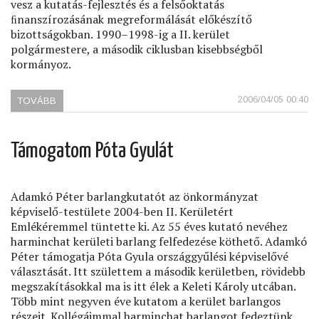
vesz a kutatás-fejlesztés és a felsőoktatás
ﬁnanszírozásának megreformálását előkészítő
bizottságokban. 1990–1998-ig a II. kerület
polgármestere, a második ciklusban kisebbségből
kormányoz.
2006/04/05 00:40
TOVÁBB
(SZAKEMBERT
A
PARLAMENTBE)
Támogatom Póta Gyulát
Adamkó Péter barlangkutatót az önkormányzat
képviselő-testülete 2004-ben II. Kerületért
Emlékéremmel tüntette ki. Az 55 éves kutató nevéhez
harminchat kerületi barlang felfedezése köthető. Adamkó
Péter támogatja Póta Gyula országgyűlési képviselővé
választását. Itt születtem a második kerületben, rövidebb
megszakításokkal ma is itt élek a Keleti Károly utcában.
Több mint negyven éve kutatom a kerület barlangos
részeit. Kollégáimmal harminchat barlangot fedeztünk