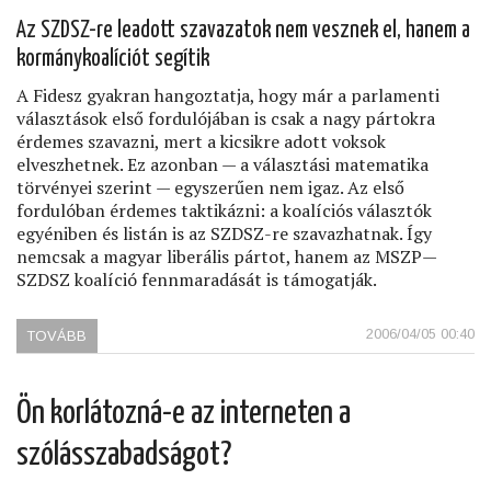
Az SZDSZ-re leadott szavazatok nem vesznek el, hanem a
kormánykoalíciót segítik
A Fidesz gyakran hangoztatja, hogy már a parlamenti
választások első fordulójában is csak a nagy pártokra
érdemes szavazni, mert a kicsikre adott voksok
elveszhetnek. Ez azonban — a választási matematika
törvényei szerint — egyszerűen nem igaz. Az első
fordulóban érdemes taktikázni: a koalíciós választók
egyéniben és listán is az SZDSZ-re szavazhatnak. Így
nemcsak a magyar liberális pártot, hanem az MSZP—
SZDSZ koalíció fennmaradását is támogatják.
2006/04/05 00:40
TOVÁBB
(TÉNYLEG
RAJTUNK
MÚLIK)
Ön korlátozná-e az interneten a
szólásszabadságot?