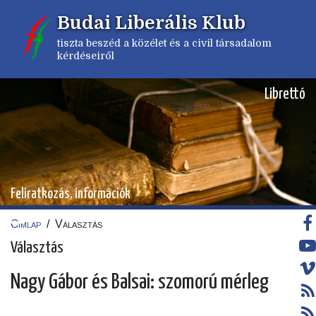
Ugrás
Budai Liberális Klub
a
tartalomra
tiszta beszéd a közélet és a civil társadalom
kérdéseiről
Librettó
Feliratkozás, információk
Címlap
/
Választás
Morzsa
Választás
Nagy Gábor és Balsai: szomorú mérleg