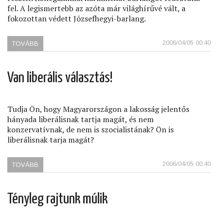
fel. A legismertebb az azóta már világhírűvé vált, a
fokozottan védett Józsefhegyi-barlang.
2006/04/05 00:40
TOVÁBB
(TÁMOGATOM
PÓTA
GYULÁT)
Van liberális választás!
Tudja Ön, hogy Magyarországon a lakosság jelentős
hányada liberálisnak tartja magát, és nem
konzervatívnak, de nem is szocialistának? Ön is
liberálisnak tarja magát?
2006/04/05 00:40
TOVÁBB
(VAN
LIBERÁLIS
VÁLASZTÁS!)
Tényleg rajtunk múlik