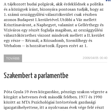
A tájékozott budai polgárok, akik érdeklődnek a politika
és a közügyek iránt, bizonyára pontosan tudják, hogy az
1. számú országgyűlési választókerület csak részben
azonos Budapest I. kerületével. Utóbbi a Vár mellett
Krisztinavárost, a Naphegyet, valamint a Gellérthegy és
Víziváros egy részét foglalja magában, az országgyűlési
választókörzethez viszont mindezek mellett a II. kerület
egy része — Rézmál, a Rózsadomb, Szemlőhegy és
Vérhalom — is hozzátartozik. Éppen ezért az 1.
2006/04/05 00:40
TOVÁBB
(NAGY
GÁBOR
ÉS
BALSAI:
Szakembert a parlamentbe
SZOMORÚ
MÉRLEG)
Póta Gyula 59 éves közgazdász, pénzügy szakon végezte a
közgázt a hetvenes évek második felében. 1977 és 1990
között az MTA Pszichológiai Intézetének gazdasági
igazgatóhelyettese, itt a nyolcvanas évek vége felé részt