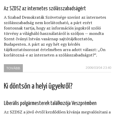
Az SZDSZ az internetes szólásszabadságért
A Szabad Demokraták Szövetsége szerint az internetes
szólásszabadság nem korlátozható, a párt ezért
fontosnak tartja, hogy az információs jogokról szóló
törvény a világháló használatáról is szóljon — mondta
Szent-Iványi István vasárnap sajtótájékoztatón,
Budapesten. A párt az egy hét egy kérdés
tájékoztatósorozat értelmében arra adott választ: „Ön
korlátozná-e az interneten a szólásszabadságot?”.
2006/03/04 23:40
TOVÁBB
(ÖN
KORLÁTOZNÁ-
E
AZ
Ki döntsön a helyi ügyekről?
INTERNETEN
A
SZÓLÁSSZABADSÁGOT?)
Liberális polgármesterek találkozója Veszprémben
Az SZDSZ a jövő évtől kezdődően kívánja megvalósítani a