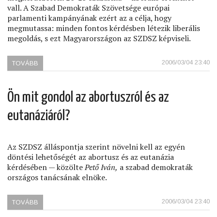
vall. A Szabad Demokraták Szövetsége európai
parlamenti kampányának ezért az a célja, hogy
megmutassa: minden fontos kérdésben létezik liberális
megoldás, s ezt Magyarországon az SZDSZ képviseli.
2006/03/04 23:40
TOVÁBB
(ÖN
SZERINT
SZÜKSÉG
VAN-
Ön mit gondol az abortuszról és az
E
KÜLÖN
eutanáziáról?
BAL-
ÉS
JOBBOLDALI
TELEVÍZIÓRA?)
Az SZDSZ álláspontja szerint növelni kell az egyén
döntési lehetőségét az abortusz és az eutanázia
kérdésében — közölte
Pető Iván,
a szabad demokraták
országos tanácsának elnöke.
2006/03/04 23:40
TOVÁBB
(ÖN
MIT