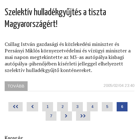
GONDOL
AZ
Szelektív hulladékgyűjtés a tiszta
ABORTUSZRÓL
ÉS
Magyarországért!
AZ
EUTANÁZIÁRÓL?)
Csillag István gazdasági és közlekedési miniszter és
Persányi Miklós környezetvédelmi és vízügyi miniszter a
mai napon megtekintette az M3-as autópálya kisbagi
autópálya-pihenőjében kísérleti jelleggel elhelyezett
szelektív hulladékgyűjtő konténereket.
2005/02/04 23:40
TOVÁBB
(SZELEKTÍV
HULLADÉKGYŰJTÉS
A
TISZTA
<<
<
Page
1
Page
2
Page
3
Page
4
Page
5
Jelenlegi
6
MAGYARORSZÁGÉRT!)
Oldalszámozás
oldal
Page
7
>
>>
Keresés