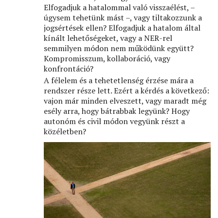
Elfogadjuk a hatalommal való visszaélést, –
úgysem tehetünk mást –, vagy tiltakozzunk a
jogsértések ellen? Elfogadjuk a hatalom által
kínált lehetőségeket, vagy a NER-rel
semmilyen módon nem működünk együtt?
Kompromisszum, kollaboráció, vagy
konfrontáció?
A félelem és a tehetetlenség érzése mára a
rendszer része lett. Ezért a kérdés a következő:
vajon már minden elveszett, vagy maradt még
esély arra, hogy bátrabbak legyünk? Hogy
autonóm és civil módon vegyünk részt a
közéletben?