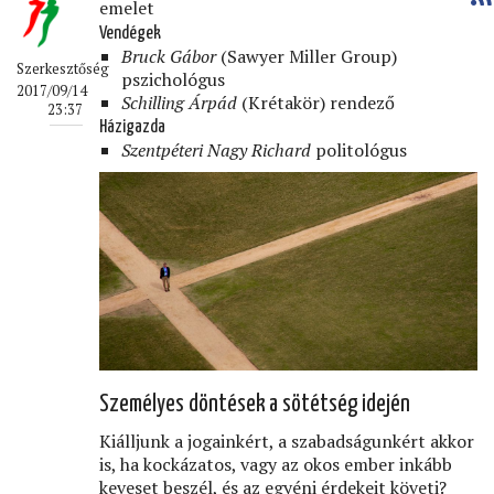
emelet
Vendégek
Bruck Gábor
(Sawyer Miller Group)
Szerkesztőség
pszichológus
2017/09/14
Schilling Árpád
(Krétakör) rendező
23:37
Házigazda
Szentpéteri Nagy Richard
politológus
Személyes döntések a sötétség idején
Kiálljunk a jogainkért, a szabadságunkért akkor
is, ha kockázatos, vagy az okos ember inkább
keveset beszél, és az egyéni érdekeit követi?