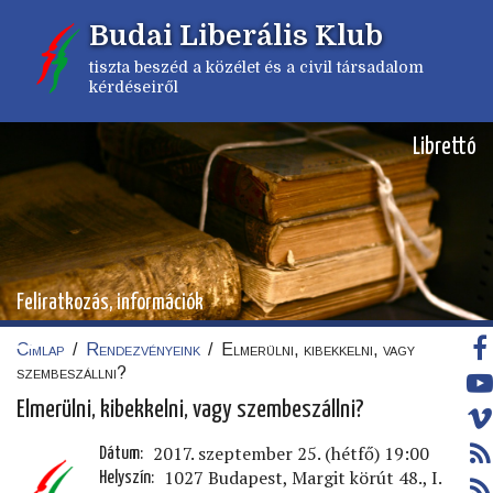
Ugrás
Budai Liberális Klub
a
tartalomra
tiszta beszéd a közélet és a civil társadalom
kérdéseiről
Librettó
Feliratkozás, információk
Címlap
/
Rendezvényeink
/
Elmerülni, kibekkelni, vagy
Morzsa
szembeszállni?
Elmerülni, kibekkelni, vagy szembeszállni?
2017. szeptember 25. (hétfő) 19:00
Dátum
1027 Budapest, Margit körút 48., I.
Helyszín