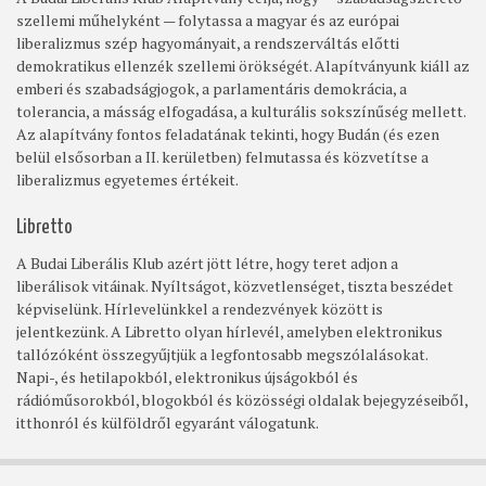
szellemi műhelyként — folytassa a magyar és az európai
liberalizmus szép hagyományait, a rendszerváltás előtti
demokratikus ellenzék szellemi örökségét. Alapítványunk kiáll az
emberi és szabadságjogok, a parlamentáris demokrácia, a
tolerancia, a másság elfogadása, a kulturális sokszínűség mellett.
Az alapítvány fontos feladatának tekinti, hogy Budán (és ezen
belül elsősorban a II. kerületben) felmutassa és közvetítse a
liberalizmus egyetemes értékeit.
Libretto
A Budai Liberális Klub azért jött létre, hogy teret adjon a
liberálisok vitáinak. Nyíltságot, közvetlenséget, tiszta beszédet
képviselünk. Hírlevelünkkel a rendezvények között is
jelentkezünk. A Libretto olyan hírlevél, amelyben elektronikus
tallózóként összegyűjtjük a legfontosabb megszólalásokat.
Napi-, és hetilapokból, elektronikus újságokból és
rádióműsorokból, blogokból és közösségi oldalak bejegyzéseiből,
itthonról és külföldről egyaránt válogatunk.