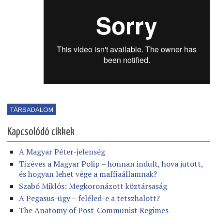
TÁRSADALOM
Kapcsolódó cikkek
A Magyar Péter-jelenség
Tízéves a Magyar Polip – honnan indult, hova jutott,
és hogyan lehet vége a maffiaállamnak?
Szabó Miklós: Megkoronázott köztársaság
A Pegasus-ügy – feléled-e a tetszhalott?
The Anatomy of Post-Communist Regimes