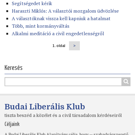
Segítségedet kérik
Haraszti Miklós: A választói mozgalom üdvözlése
A választóknak vissza kell kapniuk a hatalmat
Több, mint kormányváltás
Alkalmi meditáció a civil engedetlenségről
1. oldal
Következő
>
Oldalszámozás
oldal
Keresés
Budai Liberális Klub
tiszta beszéd a közélet és a civil társadalom kérdéseiről
Céljaink
A Budai Liberális Klub Alapítvány célja, hogy — szabadságszerető