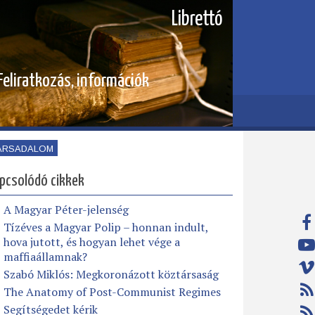
Librettó
Feliratkozás, információk
ÁRSADALOM
pcsolódó cikkek
A Magyar Péter-jelenség
Tízéves a Magyar Polip – honnan indult,
hova jutott, és hogyan lehet vége a
maffiaállamnak?
Szabó Miklós: Megkoronázott köztársaság
The Anatomy of Post-Communist Regimes
Segítségedet kérik