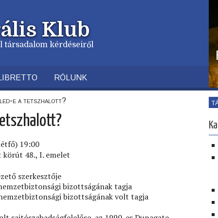
ális Klub
vil társadalom kérdéseiről
LIBRETTO
RÓLUNK
led-e a tetszhalott?
T
tetszhalott?
Ka
étfő) 19:00
körút 48., I. emelet
zető szerkesztője
nemzetbiztonsági bizottságának tagja
nemzetbiztonsági bizottságának volt tagja
olt sajtószabadságfelelőse, az 1990-es Dunagate