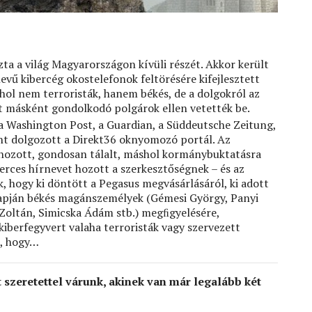
zta a világ Magyarországon kívüli részét. Akkor került
vű kibercég okostelefonok feltörésére kifejlesztett
ol nem terroristák, hanem békés, de a dolgokról az
t másként gondolkodó polgárok ellen vetették be.
 a Washington Post, a Guardian, a Süddeutsche Zeitung,
ént dolgozott a Direkt36 oknyomozó portál. Az
 hozott, gondosan tálalt, máshol kormánybuktatásra
erces hírnevet hozott a szerkesztőségnek – és az
, hogy ki döntött a Pegasus megvásárlásáról, ki adott
lapján békés magánszemélyek (Gémesi György, Panyi
 Zoltán, Simicska Ádám stb.) megﬁgyelésére,
 kiberfegyvert valaha terroristák vagy szervezett
k, hogy…
zeretettel várunk, akinek van már legalább két