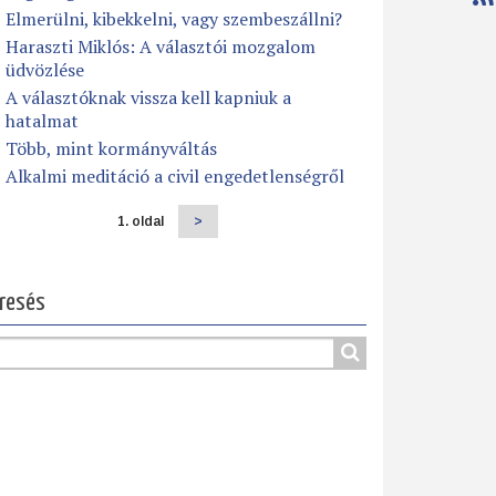
Elmerülni, kibekkelni, vagy szembeszállni?
Haraszti Miklós: A választói mozgalom
üdvözlése
A választóknak vissza kell kapniuk a
hatalmat
Több, mint kormányváltás
Alkalmi meditáció a civil engedetlenségről
1. oldal
Következő
>
dalszámozás
oldal
resés