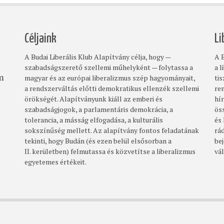
Céljaink
Li
A Budai Liberális Klub Alapítvány célja, hogy —
A B
szabadságszerető szellemi műhelyként — folytassa a
a l
magyar és az európai liberalizmus szép hagyományait,
ti
om
a rendszerváltás előtti demokratikus ellenzék szellemi
re
örökségét. Alapítványunk kiáll az emberi és
hí
szabadságjogok, a parlamentáris demokrácia, a
ös
tolerancia, a másság elfogadása, a kulturális
és
sokszínűség mellett. Az alapítvány fontos feladatának
rá
tekinti, hogy Budán (és ezen belül elsősorban a
bej
II. kerületben) felmutassa és közvetítse a liberalizmus
vá
egyetemes értékeit.
Footer