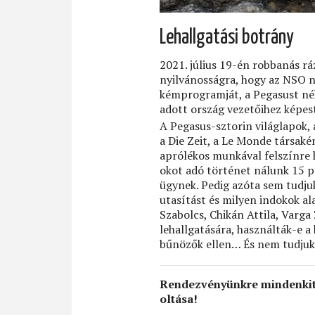
Lehallgatási botrány
2021. július 19-én robbanás rá
nyilvánosságra, hogy az NSO ne
kémprogramját, a Pegasust néh
adott ország vezetőihez képes
A Pegasus-sztorin világlapok,
a Die Zeit, a Le Monde társak
aprólékos munkával felszínre
okot adó történet nálunk 15 p
ügynek. Pedig azóta sem tudjuk
utasítást és milyen indokok a
Szabolcs, Chikán Attila, Varga
lehallgatására, használták-e a
bűnözők ellen… És nem tudju
Rendezvényünkre mindenkit s
oltása!