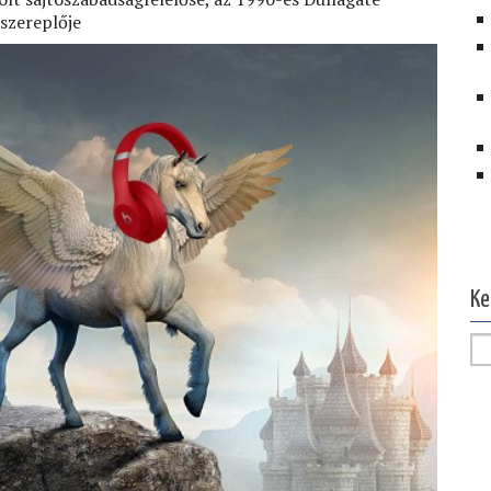
 szereplője
Ol
Ke