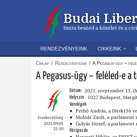
Ugrás
a
Budai Liber
tartalomra
tiszta beszéd a közélet és a ci
RENDEZVÉNYEINK
CIKKEINK
Címlap
/
Rendezvényeink
/
A Pegasus-ügy – felé
Morzsa
A Pegasus-ügy – feléled-e a 
2021. szeptember 13. (h
Dátum
1027 Budapest, Margit 
Helyszín
Vendégek
Pethő András, a Direkt36 ve
Molnár Zsolt, a parlament 
Szerkesztőség
Gulyás József, a parlament 
2021/09/03
21:50
Házigazda
Haraszti Miklós, az EBESZ v