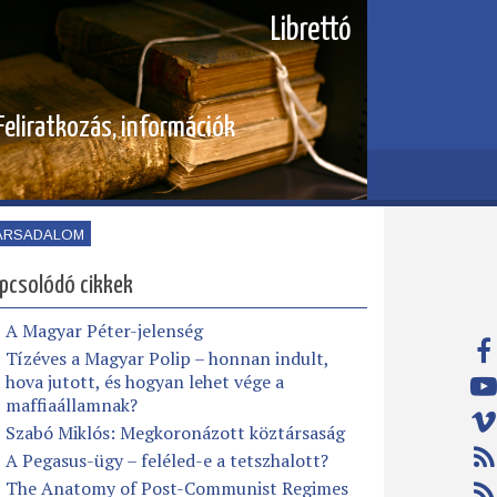
Librettó
Feliratkozás, információk
ÁRSADALOM
pcsolódó cikkek
A Magyar Péter-jelenség
Tízéves a Magyar Polip – honnan indult,
hova jutott, és hogyan lehet vége a
maffiaállamnak?
Szabó Miklós: Megkoronázott köztársaság
A Pegasus-ügy – feléled-e a tetszhalott?
The Anatomy of Post-Communist Regimes