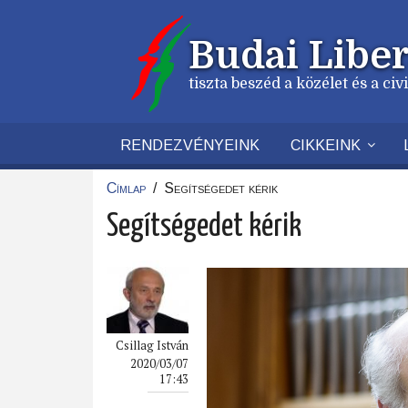
Ugrás
a
Budai Liber
tartalomra
tiszta beszéd a közélet és a ci
RENDEZVÉNYEINK
CIKKEINK
Címlap
/
Segítségedet kérik
Morzsa
Segítségedet kérik
Csillag István
2020/03/07
17:43