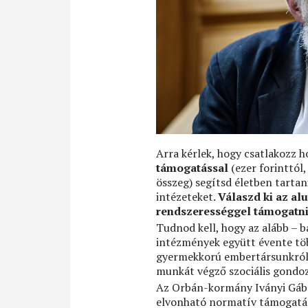
Arra kérlek, hogy csatlakozz 
támogatással
(ezer forinttól,
összeg) segítsd életben tartan
intézeteket.
Válaszd ki az al
rendszerességgel támogatni
Tudnod kell, hogy az alább – 
intézmények együtt évente több
gyermekkorú embertársunkról 
munkát végző szociális gondozó
Az Orbán-kormány Iványi Gábo
elvonható normatív támogatás