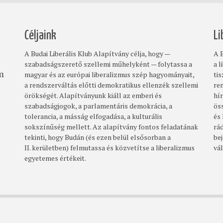
Céljaink
Li
A Budai Liberális Klub Alapítvány célja, hogy —
A B
szabadságszerető szellemi műhelyként — folytassa a
a l
magyar és az európai liberalizmus szép hagyományait,
ti
om
a rendszerváltás előtti demokratikus ellenzék szellemi
re
örökségét. Alapítványunk kiáll az emberi és
hí
szabadságjogok, a parlamentáris demokrácia, a
ös
tolerancia, a másság elfogadása, a kulturális
és
sokszínűség mellett. Az alapítvány fontos feladatának
rá
tekinti, hogy Budán (és ezen belül elsősorban a
bej
II. kerületben) felmutassa és közvetítse a liberalizmus
vá
egyetemes értékeit.
Footer