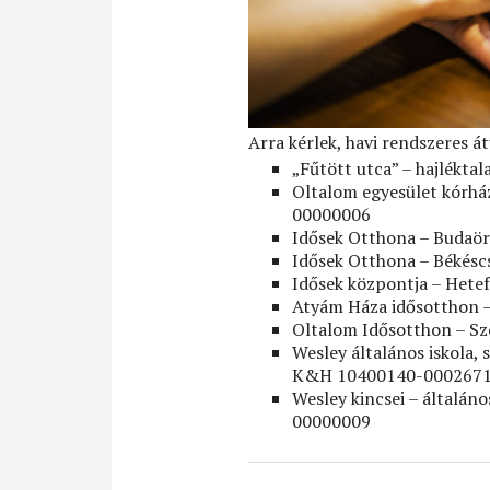
Arra kérlek, havi rendszeres á
„Fűtött utca” – hajlék
Oltalom egyesület kórh
00000006
Idősek Otthona – Buda
Idősek Otthona – Béké
Idősek központja – Het
Atyám Háza idősotthon
Oltalom Idősotthon – 
Wesley általános iskola, 
K&H 10400140-0002671
Wesley kincsei – általá
00000009