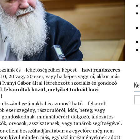
Ol
hozzánk és – lehetőségedhez képest –
havi rendszeres
 10, 20 vagy 50 ezer, vagy ha képes vagy rá, akkor más
i Iványi Gábor által létrehozott szociális és gondozó
Ke
ul felsoroltak közül, melyiket tudnád havi
!
bankszámlaszámukkal is azonosítható – felsorolt
 ezer szegény, rászorulóról, idős, beteg, vagy
gondoskodnak, minimálbérért dolgozó, áldozatos
k, orvosok, asszisztensek, vagy tanárok segítségével.
r elleni bosszúhadjáratában az egyelőre még nem
on kívül minden más, egyházi intézményeknek adott