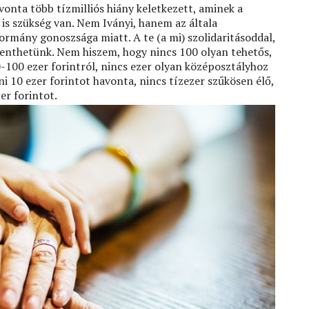
onta több tízmilliós hiány keletkezett, aminek a
is szükség van. Nem Iványi, hanem az általa
ormány gonoszsága miatt. A te (a mi) szolidaritásoddal,
enthetünk. Nem hiszem, hogy nincs 100 olyan tehetős,
-100 ezer forintról, nincs ezer olyan középosztályhoz
ni 10 ezer forintot havonta, nincs tízezer szűkösen élő,
zer forintot.