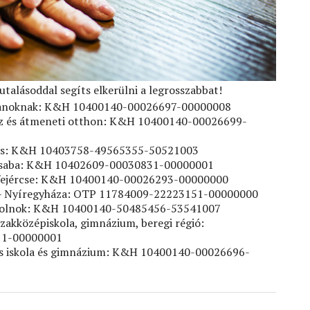
tutalásoddal segíts elkerülni a legrosszabbat!
talanoknak: K&H 10400140-00026697-00000008
áz és átmeneti otthon: K&H 10400140-00026699-
örs: K&H 10403758-49565355-50521003
scsaba: K&H 10402609-00030831-00000001
efejércse: K&H 10400140-00026293-00000000
 – Nyíregyháza: OTP 11784009-22223151-00000000
Szolnok: K&H 10400140-50485456-53541007
szakközépiskola, gimnázium, beregi régió:
1-00000001
nos iskola és gimnázium: K&H 10400140-00026696-