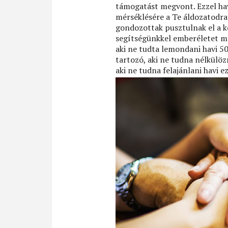
támogatást megvont. Ezzel hav
mérséklésére a Te áldozatodra 
gondozottak pusztulnak el a k
segítségünkkel emberéletet m
aki ne tudta lemondani havi 50
tartozó, aki ne tudna nélkülöz
aki ne tudna felajánlani havi e