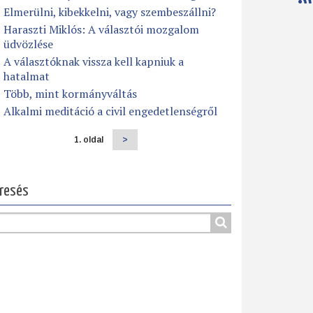
Elmerülni, kibekkelni, vagy szembeszállni?
Haraszti Miklós: A választói mozgalom
üdvözlése
A választóknak vissza kell kapniuk a
hatalmat
Több, mint kormányváltás
Alkalmi meditáció a civil engedetlenségről
1. oldal
Következő
>
dalszámozás
oldal
resés