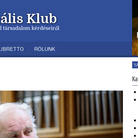
ális Klub
vil társadalom kérdéseiről
LIBRETTO
RÓLUNK
T
Ka