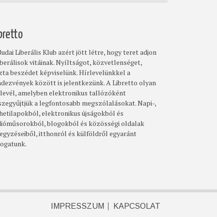
bretto
udai Liberális Klub azért jött létre, hogy teret adjon
iberálisok vitáinak. Nyíltságot, közvetlenséget,
szta beszédet képviselünk. Hírlevelünkkel a
ndezvények között is jelentkezünk. A Libretto olyan
rlevél, amelyben elektronikus tallózóként
szegyűjtjük a legfontosabb megszólalásokat. Napi-,
 hetilapokból, elektronikus újságokból és
dióműsorokból, blogokból és közösségi oldalak
egyzéseiből, itthonról és külföldről egyaránt
logatunk.
IMPRESSZUM
KAPCSOLAT