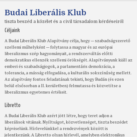
Budai Liberális Klub
tiszta beszéd a közélet és a civil társadalom kérdéseiről
Céljaink
A Budai Liberális Klub Alapítvány célja, hogy — szabadságszerető
szellemi műhelyként — folytassa a magyar és az európai
liberalizmus szép hagyományait, a rendszerváltás előtti
demokratikus ellenzék szellemi örökségét. Alapítványunk kiáll az
emberi és szabadságjogok, a parlamentáris demokrácia, a
tolerancia, a másság elfogadása, a kulturális sokszínűség mellett.
Az alapítvány fontos feladatának tekinti, hogy Budán (és ezen
belül elsősorban a II. kerületben) felmutassa és közvetítse a
liberalizmus egyetemes értékeit.
Libretto
A Budai Liberális Klub azért jött létre, hogy teret adjon a
liberálisok vitáinak. Nyíltságot, közvetlenséget, tiszta beszédet
képviselünk. Hírlevelünkkel a rendezvények között is
jelentkezünk. A Libretto olyan hírlevél, amelyben elektronikus