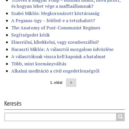
Tízéves a Magyar Polip – honnan indult, hova jutott,
és hogyan lehet vége a maffiaállamnak?
Szabó Miklós: Megkoronázott köztársaság
A Pegasus-ügy – feléled-e a tetszhalott?
The Anatomy of Post-Communist Regimes
Segítségedet kérik
Elmerülni, kibekkelni, vagy szembeszállni?
Haraszti Miklós: A választói mozgalom üdvözlése
A választóknak vissza kell kapniuk a hatalmat
Több, mint kormányváltás
Alkalmi meditáció a civil engedetlenségről
1. oldal
Következő
>
Oldalszámozás
oldal
Keresés