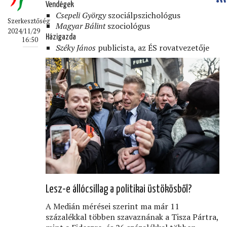
Vendégek
Csepeli György
szociálpszichológus
Szerkesztőség
Magyar Bálint
szociológus
2024/11/29
Házigazda
16:50
Széky János
publicista, az ÉS rovatvezetője
Lesz-e állócsillag a politikai üstökösből?
A Medián mérései szerint ma már 11
százalékkal többen szavaznának a Tisza Pártra,