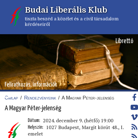
Ugrás
Budai Liberális Klub
a
tartalomra
tiszta beszéd a közélet és a civil társadalom
kérdéseiről
Librettó
Feliratkozás, információk
Címlap
/
Rendezvényeink
/
A Magyar Péter-jelenség
Morzsa
A Magyar Péter-jelenség
2024. december 9. (hétfő) 19:00
Dátum
1027 Budapest, Margit körút 48., I.
Helyszín
emelet