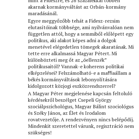
mint a Fideszre, és 26 százalékkal többen
akarnak kormányváltást az Orbán-kormány
maradásánál.
Egyre meggyőzőbb tehát a Fidesz-rezsim
elutasítóinak többsége, ami nyilvánvalóan nem
független attól, hogy a semmiből előlépett egy
politikus, aki alakot képes adni a dolgok
menetével elégedetlen tömegek akaratának. Mi
tette erre alkalmassá Magyar Pétert. Mi
különbözteti meg őt az „óellenzék”
politikusaitól? Vannak-e koherens politikai
elképzelései? Felszámolható-e a maﬃaállam a
békés kormányváltások lebonyolítására
kidolgozott közjogi eszközrendszerrel?
A Magyar Péter megjelenése kapcsán feltoluló
kérdésekről beszélget Csepeli György
szociálpszichológus, Magyar Bálint szociológus
és Széky János, az Élet és Irodalom
rovatvezetője. A rendezvényen nincs belépődíj.
Mindenkit szeretettel várunk, regisztráció nem
szükséges!