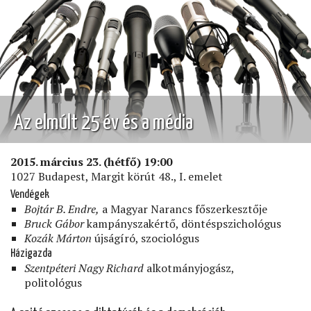
TAPASZTALATAI)
Az elmúlt 25 év és a média
2015. március 23. (hétfő) 19:00
1027 Budapest, Margit körút 48., I. emelet
Vendégek
Bojtár B. Endre,
a Magyar Narancs főszerkesztője
Bruck Gábor
kampányszakértő, döntéspszichológus
Kozák Márton
újságíró, szociológus
Házigazda
Szentpéteri Nagy Richard
alkotmányjogász,
politológus