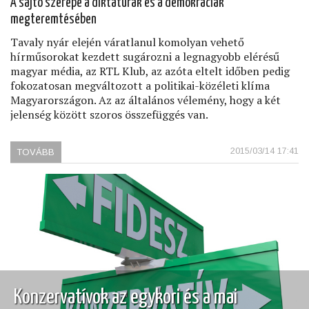
A sajtó szerepe a diktatúrák és a demokráciák
megteremtésében
Tavaly nyár elején váratlanul komolyan vehető
hírműsorokat kezdett sugározni a legnagyobb elérésű
magyar média, az RTL Klub, az azóta eltelt időben pedig
fokozatosan megváltozott a politikai-közéleti klíma
Magyarországon. Az az általános vélemény, hogy a két
jelenség között szoros összefüggés van.
2015/03/14 17:41
TOVÁBB
(AZ
ELMÚLT
25
ÉV
ÉS
A
MÉDIA)
Konzervatívok az egykori és a mai