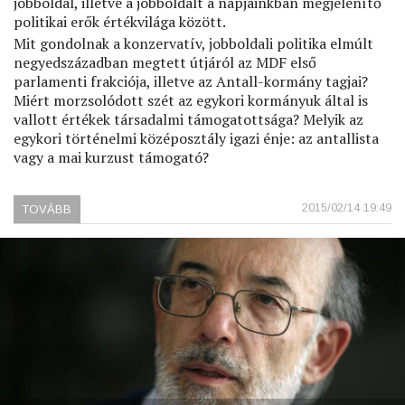
jobboldal, illetve a jobboldalt a napjainkban megjelenítő
politikai erők értékvilága között.
Mit gondolnak a konzervatív, jobboldali politika elmúlt
negyedszázadban megtett útjáról az MDF első
parlamenti frakciója, illetve az Antall-kormány tagjai?
Miért morzsolódott szét az egykori kormányuk által is
vallott értékek társadalmi támogatottsága? Melyik az
egykori történelmi középosztály igazi énje: az antallista
vagy a mai kurzust támogató?
2015/02/14 19:49
TOVÁBB
(KONZERVATÍVOK
AZ
EGYKORI
ÉS
A
MAI
JOBBOLDALI
POLITIKÁRÓL)