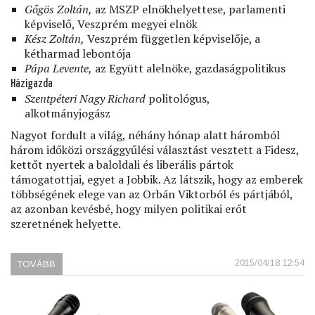
Gőgös Zoltán,
az MSZP elnökhelyettese, parlamenti
képviselő, Veszprém megyei elnök
Kész Zoltán,
Veszprém független képviselője, a
kétharmad lebontója
Pápa Levente,
az Együtt alelnöke, gazdaságpolitikus
Házigazda
Szentpéteri Nagy Richard
politológus,
alkotmányjogász
Nagyot fordult a világ, néhány hónap alatt háromból
három időközi országgyűlési választást vesztett a Fidesz,
kettőt nyertek a baloldali és liberális pártok
támogatottjai, egyet a Jobbik. Az látszik, hogy az emberek
többségének elege van az Orbán Viktorból és pártjából,
az azonban kevésbé, hogy milyen politikai erőt
szeretnének helyette.
2015/04/18 12:54
TOVÁBB
(TAPOLCA
UTÁN
–
HÁROM
VÁLASZTÁS