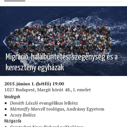
ELNEMBOCSÁTOTT
LÉGIÓ)
Migráció, halálbüntetés, szegénység és a
keresztény egyházak
2015. június 1. (hétfő) 19:00
1027 Budapest, Margit körút 48., I. emelet
Vendégek
Donáth László
evangélikus lelkész
Mártonffy Marcell
teológus, Andrássy Egyetem
Acsay Balázs
Házigazda