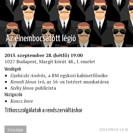
Az elnembocsátott légió
2015. szeptember 28. (hétfő) 19:00
1027 Budapest, Margit körút 48., I. emelet
Vendégek
Gyekiczki András,
a BM egykori kabinetfőnöke
Kenedi János
író, az 56-os Intézet munkatársa
Széky János
publicista
Házigazda
Koncz Imre
Titkosszolgálatok a rendszerváltáskor
2015/09/19 18:31
TOVÁBB
(AZ