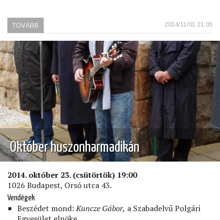
2014/11/01 21:05
TOVÁBB
(HOGYAN
REJTHETŐ
EL
A
SZÉLSŐJOBBOLDALI
URALOM
A
DEMOKRÁCIA
ÁLARCA
MÖGÉ)
Október huszonharmadikán
2014. október 23. (csütörtök) 19:00
1026 Budapest, Orsó utca 43.
Vendégek
Beszédet mond:
Kuncze Gábor,
a Szabadelvű Polgári
Egyesület elnöke