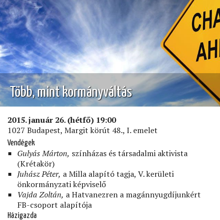
Több, mint kormányváltás
2015. január 26. (hétfő) 19:00
1027 Budapest, Margit körút 48., I. emelet
Vendégek
Gulyás Márton,
színházas és társadalmi aktivista
(Krétakör)
Juhász Péter,
a Milla alapító tagja, V. kerületi
önkormányzati képviselő
Vajda Zoltán,
a Hatvanezren a magánnyugdíjunkért
FB-csoport alapítója
Házigazda