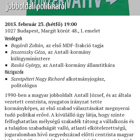
jobboldali politikáról
2015. február 23. (hétfő) 19:00
1027 Budapest, Margit körút 48., I. emelet
Vendégek
Bogárdi Zoltán,
az első MDF-frakció tagja
Jeszenszky Géza,
az Antall-kormány
külügyminisztere
Raskó György,
az Antall-kormány államtitkára
Házigazda
Szentpéteri Nagy Richard
alkotmányjogász,
politológus
1990-ben a magyar jobboldalt Antall József, és az általa
vezetett centrista, nyugatos irányzat tette
kormányképes, az első szabad választásokat megnyerni
tudó politikai erővé. A kívülálló úgy látja, hogy szinte
felfoghatatlan mélységű szakadék tátong a vállalkozás és
a tulajdon szabadságát valló, atlanti elkötelezettségű,
joguralomban hívő negyedszázad előtti centrista magyar