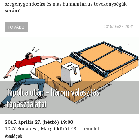
szegénygondozási és más humanitárius tevékenységük
során?
2015/05/23 20:41
TOVÁBB
(MIGRÁCIÓ,
HALÁLBÜNTETÉS,
SZEGÉNYSÉG
ÉS
A
KERESZTÉNY
EGYHÁZAK)
Tapolca után – három választás
tapasztalatai
2015. április 27. (hétfő) 19:00
1027 Budapest, Margit körút 48., I. emelet
Vendégek