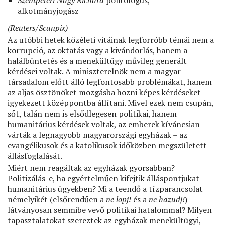
Szentpéteri Nagy Richard
politológus,
alkotmányjogász
(Reuters/Scanpix)
Az utóbbi hetek közéleti vitáinak legforróbb témái nem a
korrupció, az oktatás vagy a kivándorlás, hanem a
halálbüntetés és a menekültügy művileg generált
kérdései voltak. A miniszterelnök nem a magyar
társadalom előtt álló legfontosabb problémákat, hanem
az aljas ösztönöket mozgásba hozni képes kérdéseket
igyekezett középpontba állítani. Mivel ezek nem csupán,
sőt, talán nem is elsődlegesen politikai, hanem
humanitárius kérdések voltak, az emberek kíváncsian
várták a legnagyobb magyarországi egyházak – az
evangélikusok és a katolikusok időközben megszületett –
állásfoglalását.
Miért nem reagáltak az egyházak gyorsabban?
Politizálás-e, ha egyértelműen kifejtik álláspontjukat
humanitárius ügyekben? Mi a teendő a tízparancsolat
némelyikét (elsőrendűen a
ne lopj!
és a
ne hazudj!
)
látványosan semmibe vevő politikai hatalommal? Milyen
tapasztalatokat szereztek az egyházak menekültügyi,