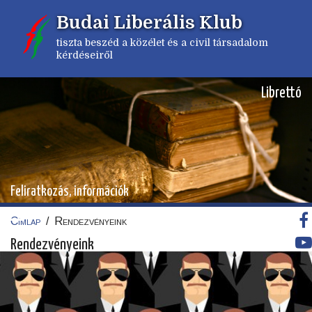
Ugrás
Budai Liberális Klub
a
tartalomra
tiszta beszéd a közélet és a civil társadalom
kérdéseiről
Librettó
Feliratkozás, információk
Címlap
/
Rendezvényeink
Morzsa
Rendezvényeink