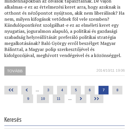
mindennapokban az olvasók tapasztalnak. De vajon
alkalmas-e ez az értelmezési keret arra, hogy azoknak is
otthont és nézőpontot nyújtson, akik nem liberálisok? Ha
nem, milyen kifogások vetődnek föl vele szemben?
Kiindulópontként szolgálhat-e ez az elméleti keret egy
nyugatias, joguralmon alapuló, a politikai és gazdasági
szabadság helyreállítását preferáló politikai stratégia
megalkotásának? Baló György erről beszélget Magyar
Bálinttal, a Magyar polip szerkesztőjével és
kidolgozójával, meghívott vendégeivel és a közönséggel.
2014/10/11 19:06
TOVÁBB
(MAGYAR
POLIP)
<<
<
…
Page
3
Page
4
Page
5
Page
6
Jelenlegi
7
Page
8
Oldalszámozás
oldal
Page
9
Page
10
Page
11
…
>
>>
Keresés