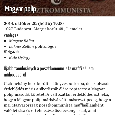
Magyar polip
2014. október 20. (hétfő) 19:00
1027 Budapest, Margit körút 48., I. emelet
Vendégek
Magyar Bálint
Lakner Zoltán
politológus
Házigazda
Baló György
Újabb tanulmányok a posztkommunista maﬃaállam
működéséről
Csak néhány hete került a könyvesboltokba, de az olvasói
érdeklődés máris a sikerlisták élére röpítette a Magyar
polip második kötetét. A változatlan érdeklődés azt jelzi,
hogy a Magyar polip márkává vált, másrészt pedig, hogy a
mai Magyarország posztkommunista maﬃaállamként
való leírása és értelmezése összecseng azzal, amit a