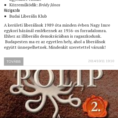
Közreműködik:
Bródy János
Házigazda
Budai Liberális Klub
A kerületi liberálisok 1989 óta minden évben Nagy Imre
egykori házánál emlékeznek az 1956-os forradalomra.
Ehhez az illiberális demokráciában is ragaszkodunk.
Budapesten ma ez az egyetlen hely, ahol a liberálisok
együtt ünnepelhetnek. Mindenkit szeretettel várunk!
2014/10/11 19:10
TOVÁBB
(OKTÓBER
HUSZONHARMADIKÁN)