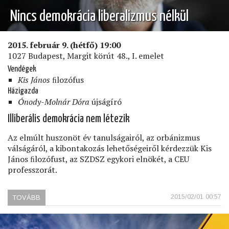
Nincs demokrácia liberalizmus nélkül
2015. február 9. (hétfő) 19:00
1027 Budapest, Margit körút 48., I. emelet
Vendégek
Kis János
ﬁlozófus
Házigazda
Ónody-Molnár Dóra
újságíró
Illiberális demokrácia nem létezik
Az elmúlt huszonöt év tanulságairól, az orbánizmus
válságáról, a kibontakozás lehetőségeiről kérdezzük Kis
János ﬁlozófust, az SZDSZ egykori elnökét, a CEU
professzorát.
2015/02/01 00:57
TOVÁBB
(NINCS
DEMOKRÁCIA
LIBERALIZMUS
NÉLKÜL)