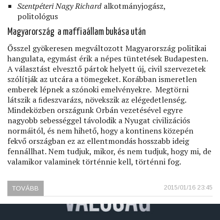
Szentpéteri Nagy Richard
alkotmányjogász,
politológus
Magyarország a maﬃaállam bukása után
Ősszel gyökeresen megváltozott Magyarország politikai
hangulata, egymást érik a népes tüntetések Budapesten.
A választást elvesztő pártok helyett új, civil szervezetek
szólítják az utcára a tömegeket. Korábban ismeretlen
emberek lépnek a szónoki emelvényekre. Megtörni
látszik a ﬁdeszvarázs, növekszik az elégedetlenség.
Mindeközben országunk Orbán vezetésével egyre
nagyobb sebességgel távolodik a Nyugat civilizációs
normáitól, és nem hihető, hogy a kontinens közepén
fekvő országban ez az ellentmondás hosszabb ideig
fennállhat. Nem tudjuk, mikor, és nem tudjuk, hogy mi, de
valamikor valaminek történnie kell, történni fog.
2015/01/16 23:45
TOVÁBB
(TÖBB,
MINT
KORMÁNYVÁLTÁS)